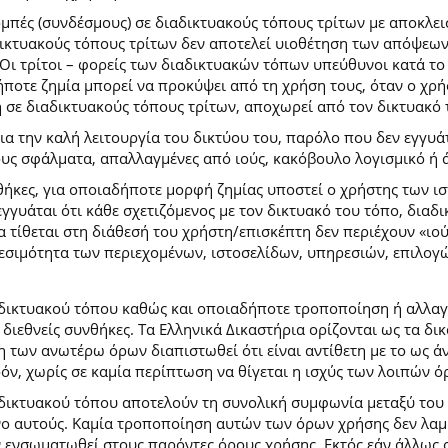
ομπές (συνδέσμους) σε διαδικτυακούς τόπους τρίτων με αποκλε
κτυακούς τόπους τρίτων δεν αποτελεί υιοθέτηση των απόψεων
Οι τρίτοι – φορείς των διαδικτυακών τόπων υπεύθυνοι κατά το 
ήποτε ζημία μπορεί να προκύψει από τη χρήση τους, όταν ο χ
η σε διαδικτυακούς τόπους τρίτων, αποχωρεί από τον δικτυακό
 την καλή λειτουργία του δικτύου του, παρόλο που δεν εγγυάτ
ίδους σφάλματα, απαλλαγμένες από ιούς, κακόβουλο λογισμικό ή 
ήκες, για οποιαδήποτε μορφή ζημίας υποστεί ο χρήστης των ι
γγυάται ότι κάθε σχετιζόμενος με τον δικτυακό του τόπο, διαδι
α τίθεται στη διάθεσή του χρήστη/επισκέπτη δεν περιέχουν «ιο
θεσιμότητα των περιεχομένων, ιστοσελίδων, υπηρεσιών, επιλογ
 δικτυακού τόπου καθώς και οποιαδήποτε τροποποίηση ή αλλαγ
κές διεθνείς συνθήκες. Τα Ελληνικά Δικαστήρια ορίζονται ως τα
των ανωτέρω όρων διαπιστωθεί ότι είναι αντίθετη με το ως άνω
ρόν, χωρίς σε καμία περίπτωση να θίγεται η ισχύς των λοιπών ό
 δικτυακού τόπου αποτελούν τη συνολική συμφωνία μεταξύ του
νο αυτούς. Καμία τροποποίηση αυτών των όρων χρήσης δεν λαμβ
 ενσωματωθεί στους παρόντες όρους χρήσης. Εκτός εάν άλλως ο