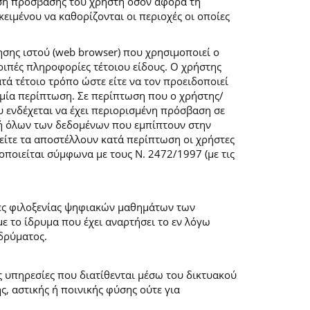
ση πρόσβασης του χρήστη όσον αφορά τη
ιμένου να καθορίζονται οι περιοχές οι οποίες
σης ιστού (web browser) που χρησιμοποιεί ο
λοιπές πληροφορίες τέτοιου είδους. Ο χρήστης
τά τέτοιο τρόπο ώστε είτε να τον προειδοποιεί
καμία περίπτωση. Σε περίπτωση που ο χρήστης/
υ ενδέχεται να έχει περιορισμένη πρόσβαση σε
ογή όλων των δεδομένων που εμπίπτουν στην
ίτε τα αποστέλλουν κατά περίπτωση οι χρήστες
ποιείται σύμφωνα με τους Ν. 2472/1997 (με τις
μες φιλοξενίας ψηφιακών μαθημάτων των
 το ίδρυμα που έχει αναρτήσει το εν λόγω
δρύματος.
ις υπηρεσίες που διατίθενται μέσω του δικτυακού
, αστικής ή ποινικής φύσης ούτε για