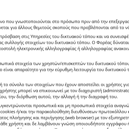
ρόνο που γνωστοποιούνται στο πρόσωπο πριν από την επεξεργασ
εται για άλλους θεμιτούς σκοπούς που προβλέπονται από το ν
πρόσβαση στις Υπηρεσίες του δικτυακού τόπου και να συνεισφέ
μας συλλογής στοιχείων του δικτυακού τόπου. Ο Φορέας δύναται
αποστολή ηλεκτρονικής αλληλογραφίας ή αλληλογραφίας ανακοι
σωπικά στοιχεία των χρηστών/επισκεπτών του δικτυακού τόπου σ
ιο είναι απαραίτητο για την εύρυθμη λειτουργία του δικτυακού
ή το σύνολο των στοιχείων που έχουν αποστείλει οι χρήστες γι
ήστης μπορεί να επικοινωνεί με τον διαχειριστή (administrato
ου, την διόρθωση αυτού, την αλλαγή ή την διαγραφή του.
συγκεντρώνονται προσωπικά και μη προσωπικά στοιχεία αναγν
 cookies ή/και την παρακολούθηση διευθύνσεων πρωτοκόλλου κ
ς πλοήγησης και περιήγησης (web browser) με τον εξυπηρετητή 
κάθε χρήστη και δε λαμβάνουν γνώση οποιουδήποτε εγγράφου ή 