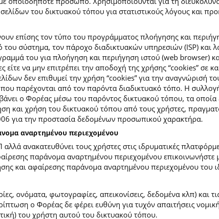
με οποιοδήποτε πρόσωπο. Χρησιμοποιούνται για τη διευκόλυν
ελίδων του δικτυακού τόπου για στατιστικούς λόγους και προκε
ουν επίσης τον τύπο του προγράμματος πλοήγησης και περιήγη
κό του σύστημα, τον πάροχο διαδικτυακών υπηρεσιών (ISP) και 
ραμμά του για πλοήγηση και περιήγηση ιστού (web browser) κα
ες είτε να μην επιτρέπει την αποδοχή της χρήσης “cookies” σε 
ίδων δεν επιθυμεί την χρήση “cookies” για την αναγνώρισή το
ίες που παρέχονται από τον παρόντα διαδικτυακό τόπο. Η συλλ
νει ο Φορέας μέσω του παρόντος δικτυακού τόπου, τα οποία ε
ση και χρήση του δικτυακού τόπου από τους χρήστες, πραγματο
2006 για την προστασία δεδομένων προσωπικού χαρακτήρα.
ράνομα αναρτημένου περιεχομένου
Π αλλά ανακατευθύνει τους χρήστες στις ιδρυματικές πλατφόρ
φαίρεσης παράνομα αναρτημένου περιεχομένου επικοινωνήστε με
ίησης και αφαίρεσης παράνομα αναρτημένου περιεχομένου του ι
ίες, ονόματα, φωτογραφίες, απεικονίσεις, δεδομένα κλπ) και τ
πτωση ο Φορέας δε φέρει ευθύνη για τυχόν απαιτήσεις νομικής
ετική) του χρήστη αυτού του δικτυακού τόπου.