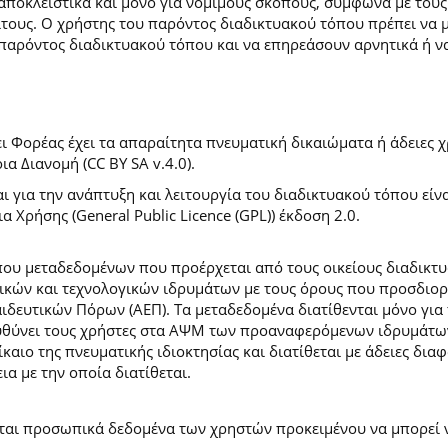
 αποκλειστικά και μόνο για νόμιμους σκοπούς, σύμφωνα με τους
ίτους. Ο χρήστης του παρόντος διαδικτυακού τόπου πρέπει να 
παρόντος διαδικτυακού τόπου και να επηρεάσουν αρνητικά ή ν
 Φορέας έχει τα απαραίτητα πνευματική δικαιώματα ή άδειες χρ
 Διανομή (CC BY SA v.4.0).
ι για την ανάπτυξη και λειτουργία του διαδικτυακού τόπου είν
α Χρήσης (General Public Licence (GPL)) έκδοση 2.0.
ύπου μεταδεδομένων που προέρχεται από τους οικείους διαδικ
ών και τεχνολογικών ιδρυμάτων με τους όρους που προσδιορί
ευτικών Πόρων (ΑΕΠ). Τα μεταδεδομένα διατίθενται μόνο για 
ευθύνει τους χρήστες στα ΑΨΜ των προαναφερόμενων ιδρυμάτω
αιο της πνευματικής ιδιοκτησίας και διατίθεται με άδειες δια
ια με την οποία διατίθεται.
εται προσωπικά δεδομένα των χρηστών προκειμένου να μπορεί ν