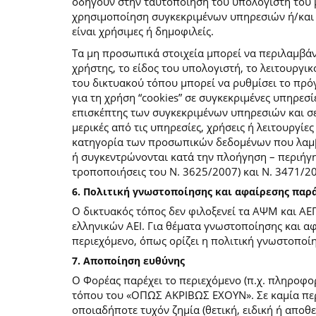
οδηγούν στην ταυτοποίηση του υπολογιστή του 
χρησιμοποίηση συγκεκριμένων υπηρεσιών ή/και σ
είναι χρήσιμες ή δημοφιλείς.
Τα μη προσωπικά στοιχεία μπορεί να περιλαμβάν
χρήστης, το είδος του υπολογιστή, το λειτουργι
του δικτυακού τόπου μπορεί να ρυθμίσει το πρόγ
για τη χρήση “cookies” σε συγκεκριμένες υπηρεσί
επισκέπτης των συγκεκριμένων υπηρεσιών και σελ
μερικές από τις υπηρεσίες, χρήσεις ή λειτουργ
κατηγορία των προσωπικών δεδομένων που λαμβά
ή συγκεντρώνονται κατά την πλοήγηση – περιήγη
τροποποιήσεις του Ν. 3625/2007) και Ν. 3471/
6. Πολιτική γνωστοποίησης και αφαίρεσης πα
Ο δικτυακός τόπος δεν φιλοξενεί τα ΑΨΜ και ΑΕ
ελληνικών ΑΕΙ. Για θέματα γνωστοποίησης και α
περιεχόμενο, όπως ορίζει η πολιτική γνωστοπο
7. Αποποίηση ευθύνης
Ο Φορέας παρέχει το περιεχόμενο (π.χ. πληροφορ
τόπου του «ΟΠΩΣ ΑΚΡΙΒΩΣ ΕΧΟΥΝ». Σε καμία περί
οποιαδήποτε τυχόν ζημία (θετική, ειδική ή αποθ