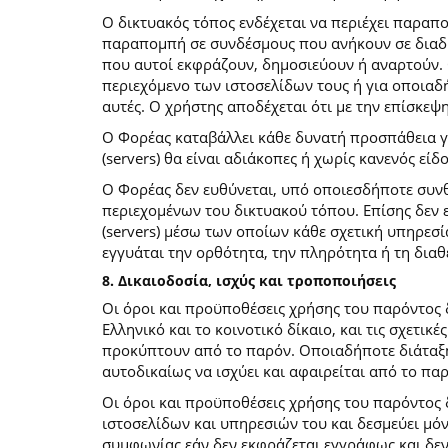
O δικτυακός τόπος ενδέχεται να περιέχει παραπ
παραπομπή σε συνδέσμους που ανήκουν σε διαδι
που αυτοί εκφράζουν, δημοσιεύουν ή αναρτούν. 
περιεχόμενο των ιστοσελίδων τους ή για οποιαδ
αυτές. Ο χρήστης αποδέχεται ότι με την επίσκεψ
Ο Φορέας καταβάλλει κάθε δυνατή προσπάθεια για
(servers) θα είναι αδιάκοπες ή χωρίς κανενός ε
Ο Φορέας δεν ευθύνεται, υπό οποιεσδήποτε συνθ
περιεχομένων του δικτυακού τόπου. Επίσης δεν ε
(servers) μέσω των οποίων κάθε σχετική υπηρεσί
εγγυάται την ορθότητα, την πληρότητα ή τη δια
8. Δικαιοδοσία, ισχύς και τροποποιήσεις
Οι όροι και προϋποθέσεις χρήσης του παρόντος
Ελληνικό και το κοινοτικό δίκαιο, και τις σχετι
προκύπτουν από το παρόν. Οποιαδήποτε διάταξη 
αυτοδικαίως να ισχύει και αφαιρείται από το πα
Οι όροι και προϋποθέσεις χρήσης του παρόντος
ιστοσελίδων και υπηρεσιών του και δεσμεύει μό
συμφωνίας εάν δεν εκφράζεται εγγράφως και δεν