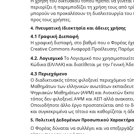
Η χρήση του δικτυακού τόπου πρέπει να γίνεται
περιορίζει ή παρεμποδίζει τη χρήση τους από τρ
μπορούν να προκαλέσουν τη δυσλειτουργία του 
προς τους χρήστες.
4. Πνευματική Ιδιοκτησία και άδειες χρήσης
4.1 Γραφική Διεπαφή
Η γραφική διεπαφή, στο βαθμό που ο Φορέας έχει
Creative Commons Αναφορά Προέλευσης Παρόμοια
4.2. Λογισμικό
Το Λογισμικό που χρησιμοποιείτα
Κώδικα (ΕΛ/ΛΑΚ) και διατίθεται με την Γενική Άδει
4.3 Περιεχόμενο
O διαδικτυακός τόπος φιλοξενεί περιεχόμενο τ
Μαθημάτων των ελληνικών ανωτάτων εκπαιδευτικ
Ψηφιακών Μαθημάτων (ΑΨΜ) και Ανοικτών Εκπαιδ
τόπος δεν φιλοξενεί ΑΨΜ και ΑΕΠ αλλά ανακατ
Οποιοδήποτε άλλο έργο προστατεύεται από το δίκ
και συγκεκριμένα ως τέτοιο και καθορίζεται η άδε
5. Πολιτική Δεδομένων Προσωπικού Χαρακτήρα
Ο Φορέας δύναται να συλλέγει και να επεξεργάζ