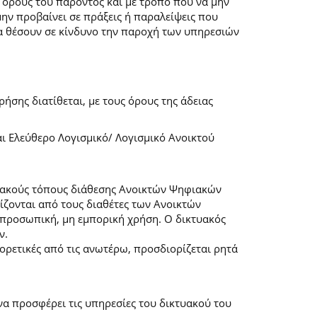
 όρους του παρόντος και με τρόπο που να μην
μην προβαίνει σε πράξεις ή παραλείψεις που
α θέσουν σε κίνδυνο την παροχή των υπηρεσιών
ήσης διατίθεται, με τους όρους της άδειας
αι Ελεύθερο Λογισμικό/ Λογισμικό Ανοικτού
τυακούς τόπους διάθεσης Ανοικτών Ψηφιακών
ζονται από τους διαθέτες των Ανοικτών
προσωπική, μη εμπορική χρήση. Ο δικτυακός
ν.
φορετικές από τις ανωτέρω, προσδιορίζεται ρητά
α προσφέρει τις υπηρεσίες του δικτυακού του