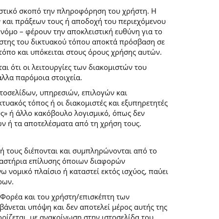
ιστικό σκοπό την πληροφόρηση του χρήστη. Η
 και πράξεων τους ή αποδοχή του περιεχόμενου
νόμο – φέρουν την αποκλειστική ευθύνη για το
ρήστης του δικτυακού τόπου αποκτά πρόσβαση σε
 τόπο και υπόκειται στους όρους χρήσης αυτών.
αι ότι οι λειτουργίες των διακομιστών του
άλλα παρόμοια στοιχεία.
στοσελίδων, υπηρεσιών, επιλογών και
κτυακός τόπος ή οι διακομιστές και εξυπηρετητές
ύς» ή άλλο κακόβουλο λογισμικό, όπως δεν
ών ή τα αποτελέσματα από τη χρήση τους.
ή τους διέπονται και συμπληρώνονται από το
 δικαστήρια επίλυσης όποιων διαφορών
 νομικό πλαίσιο ή καταστεί εκτός ισχύος, παύει
ρων.
 Φορέα και του χρήστη/επισκέπτη των
άνεται υπόψη και δεν αποτελεί μέρος αυτής της
ρίζεται, με ανακοίνωση στην ιστοσελίδα του