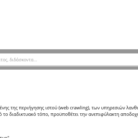
ης της περιήγησης ιστού (web crawling), των υπηρεσιών λανθά
 το διαδικτυακό τόπο, προϋποθέτει την ανεπιφύλακτη αποδοχ
τυο".