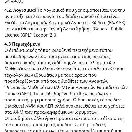
SA v.4.0).
4.2. Λογισμικό
Το Λογισμικό που χρησιμοποιείται για την
ανάπτυξη και λειτουργία του διαδικτυακού τόπου είναι
Ελεύθερο Λογισμικό/ Λογισμικό Ανοικτού Κώδικα (ΕΛ/ΛΑΚ)
και διατίθεται με την Γενική Άδεια Χρήσης (General Public
Licence (GPL)) έκδοση 2.0.
4.3 Περιεχόμενο
O διαδικτυακός τόπος φιλοξενεί περιεχόμενο τύπου
μεταδεδομένων που προέρχεται από τους οικείους
διαδικτυακούς τόπους διάθεσης Ανοικτών Ψηφιακών
Μαθημάτων των ελληνικών ανωτάτων εκπαιδευτικών και
τεχνολογικών ιδρυμάτων με τους όρους που
προσδιορίζονται από τους διαθέτες των Ανοικτών
Ψηφιακών Μαθημάτων (ΑΨΜ) και Ανοικτών Εκπαιδευτικών
Πόρων (ΑΕΠ). Τα μεταδεδομένα διατίθενται μόνο για
προσωπική, μη εμπορική χρήση. Ο δικτυακός τόπος δεν
φιλοξενεί ΑΨΜ και ΑΕΠ αλλά ανακατευθύνει τους χρήστες
στα ΑΨΜ των προαναφερόμενων ιδρυμάτων.
Οποιοδήποτε άλλο έργο προστατεύεται από το δίκαιο της
πνευματικής ιδιοκτησίας και διατίθεται με άδειες
διαφορετικές από τις ανωτέρω, προσδιορίζεται ρητά και