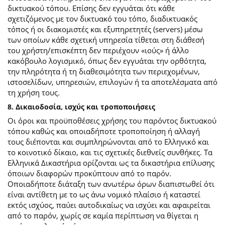
δικτυακού τόπου. Επίσης δεν εγγυάται ότι κάθε
σχετιζόμενος με τον δικτυακό του τόπο, διαδικτυακός
τόπος ή οι διακομιστές και εξυπηρετητές (servers) μέσω
των οποίων κάθε σχετική υπηρεσία τίθεται στη διάθεσή
του χρήστη/επισκέπτη δεν περιέχουν «ιούς» ή άλλο
κακόβουλο λογισμικό, όπως δεν εγγυάται την ορθότητα,
την πληρότητα ή τη διαθεσιμότητα των περιεχομένων,
ιστοσελίδων, υπηρεσιών, επιλογών ή τα αποτελέσματα από
τη χρήση τους.
8. Δικαιοδοσία, ισχύς και τροποποιήσεις
Οι όροι και προϋποθέσεις χρήσης του παρόντος δικτυακού
τόπου καθώς και οποιαδήποτε τροποποίηση ή αλλαγή
τους διέπονται και συμπληρώνονται από το Ελληνικό και
το κοινοτικό δίκαιο, και τις σχετικές διεθνείς συνθήκες. Τα
Ελληνικά Δικαστήρια ορίζονται ως τα δικαστήρια επίλυσης
όποιων διαφορών προκύπτουν από το παρόν.
Οποιαδήποτε διάταξη των ανωτέρω όρων διαπιστωθεί ότι
είναι αντίθετη με το ως άνω νομικό πλαίσιο ή καταστεί
εκτός ισχύος, παύει αυτοδικαίως να ισχύει και αφαιρείται
από το παρόν, χωρίς σε καμία περίπτωση να θίγεται η