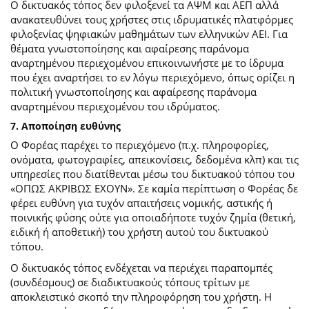
Ο δικτυακός τόπος δεν φιλοξενεί τα ΑΨΜ και ΑΕΠ αλλά
ανακατευθύνει τους χρήστες στις ιδρυματικές πλατφόρμες
φιλοξενίας ψηφιακών μαθημάτων των ελληνικών ΑΕΙ. Για
θέματα γνωστοποίησης και αφαίρεσης παράνομα
αναρτημένου περιεχομένου επικοινωνήστε με το ίδρυμα
που έχει αναρτήσει το εν λόγω περιεχόμενο, όπως ορίζει η
πολιτική γνωστοποίησης και αφαίρεσης παράνομα
αναρτημένου περιεχομένου του ιδρύματος.
7. Αποποίηση ευθύνης
Ο Φορέας παρέχει το περιεχόμενο (π.χ. πληροφορίες,
ονόματα, φωτογραφίες, απεικονίσεις, δεδομένα κλπ) και τις
υπηρεσίες που διατίθενται μέσω του δικτυακού τόπου του
«ΟΠΩΣ ΑΚΡΙΒΩΣ ΕΧΟΥΝ». Σε καμία περίπτωση ο Φορέας δε
φέρει ευθύνη για τυχόν απαιτήσεις νομικής, αστικής ή
ποινικής φύσης ούτε για οποιαδήποτε τυχόν ζημία (θετική,
ειδική ή αποθετική) του χρήστη αυτού του δικτυακού
τόπου.
O δικτυακός τόπος ενδέχεται να περιέχει παραπομπές
(συνδέσμους) σε διαδικτυακούς τόπους τρίτων με
αποκλειστικό σκοπό την πληροφόρηση του χρήστη. Η