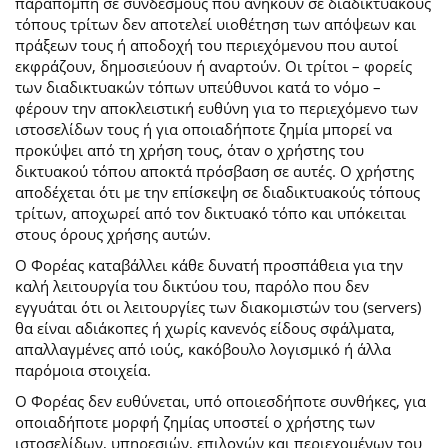
παραπομπή σε συνδέσμους που ανήκουν σε διαδικτυακούς
τόπους τρίτων δεν αποτελεί υιοθέτηση των απόψεων και
πράξεων τους ή αποδοχή του περιεχόμενου που αυτοί
εκφράζουν, δημοσιεύουν ή αναρτούν. Οι τρίτοι – φορείς
των διαδικτυακών τόπων υπεύθυνοι κατά το νόμο –
φέρουν την αποκλειστική ευθύνη για το περιεχόμενο των
ιστοσελίδων τους ή για οποιαδήποτε ζημία μπορεί να
προκύψει από τη χρήση τους, όταν ο χρήστης του
δικτυακού τόπου αποκτά πρόσβαση σε αυτές. Ο χρήστης
αποδέχεται ότι με την επίσκεψη σε διαδικτυακούς τόπους
τρίτων, αποχωρεί από τον δικτυακό τόπο και υπόκειται
στους όρους χρήσης αυτών.
Ο Φορέας καταβάλλει κάθε δυνατή προσπάθεια για την
καλή λειτουργία του δικτύου του, παρόλο που δεν
εγγυάται ότι οι λειτουργίες των διακομιστών του (servers)
θα είναι αδιάκοπες ή χωρίς κανενός είδους σφάλματα,
απαλλαγμένες από ιούς, κακόβουλο λογισμικό ή άλλα
παρόμοια στοιχεία.
Ο Φορέας δεν ευθύνεται, υπό οποιεσδήποτε συνθήκες, για
οποιαδήποτε μορφή ζημίας υποστεί ο χρήστης των
ιστοσελίδων, υπηρεσιών, επιλογών και περιεχομένων του