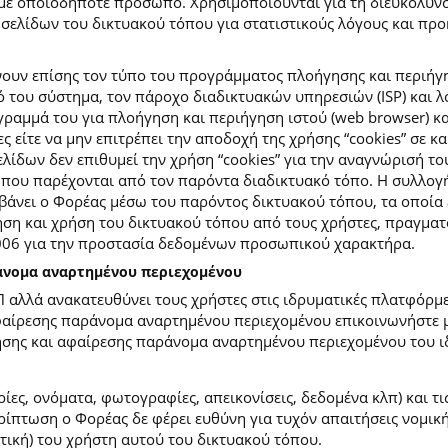
με οποιοδήποτε πρόσωπο. Χρησιμοποιούνται για τη διευκόλυν
ελίδων του δικτυακού τόπου για στατιστικούς λόγους και προκε
ουν επίσης τον τύπο του προγράμματος πλοήγησης και περιήγη
κό του σύστημα, τον πάροχο διαδικτυακών υπηρεσιών (ISP) και 
ραμμά του για πλοήγηση και περιήγηση ιστού (web browser) κα
ες είτε να μην επιτρέπει την αποδοχή της χρήσης “cookies” σε 
ίδων δεν επιθυμεί την χρήση “cookies” για την αναγνώρισή το
ίες που παρέχονται από τον παρόντα διαδικτυακό τόπο. Η συλλ
νει ο Φορέας μέσω του παρόντος δικτυακού τόπου, τα οποία ε
ση και χρήση του δικτυακού τόπου από τους χρήστες, πραγματο
2006 για την προστασία δεδομένων προσωπικού χαρακτήρα.
ράνομα αναρτημένου περιεχομένου
Π αλλά ανακατευθύνει τους χρήστες στις ιδρυματικές πλατφόρ
φαίρεσης παράνομα αναρτημένου περιεχομένου επικοινωνήστε με
ίησης και αφαίρεσης παράνομα αναρτημένου περιεχομένου του ι
ίες, ονόματα, φωτογραφίες, απεικονίσεις, δεδομένα κλπ) και τ
πτωση ο Φορέας δε φέρει ευθύνη για τυχόν απαιτήσεις νομικής
ετική) του χρήστη αυτού του δικτυακού τόπου.