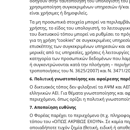
οδηγούν στην ταυτοποίηση του υπολογιστή του 
χρησιμοποίηση συγκεκριμένων υπηρεσιών ή/και σ
είναι χρήσιμες ή δημοφιλείς.
Τα μη προσωπικά στοιχεία μπορεί να περιλαμβάν
χρήστης, το είδος του υπολογιστή, το λειτουργι
του δικτυακού τόπου μπορεί να ρυθμίσει το πρόγ
για τη χρήση “cookies” σε συγκεκριμένες υπηρεσί
επισκέπτης των συγκεκριμένων υπηρεσιών και σελ
μερικές από τις υπηρεσίες, χρήσεις ή λειτουργ
κατηγορία των προσωπικών δεδομένων που λαμβά
ή συγκεντρώνονται κατά την πλοήγηση – περιήγη
τροποποιήσεις του Ν. 3625/2007) και Ν. 3471/
6. Πολιτική γνωστοποίησης και αφαίρεσης πα
Ο δικτυακός τόπος δεν φιλοξενεί τα ΑΨΜ και ΑΕ
ελληνικών ΑΕΙ. Για θέματα γνωστοποίησης και α
περιεχόμενο, όπως ορίζει η πολιτική γνωστοπο
7. Αποποίηση ευθύνης
Ο Φορέας παρέχει το περιεχόμενο (π.χ. πληροφορ
τόπου του «ΟΠΩΣ ΑΚΡΙΒΩΣ ΕΧΟΥΝ». Σε καμία περί
οποιαδήποτε τυχόν ζημία (θετική, ειδική ή αποθ