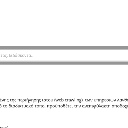
ης της περιήγησης ιστού (web crawling), των υπηρεσιών λανθά
 το διαδικτυακό τόπο, προϋποθέτει την ανεπιφύλακτη αποδοχ
τυο".