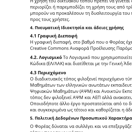
Η χρήση του δικτυακού τόπου πρέπει να γίνεται
περιορίζει ή παρεμποδίζει τη χρήση τους από τρ
μπορούν να προκαλέσουν τη δυσλειτουργία του 
προς τους χρήστες.
4. Πνευματική Ιδιοκτησία και άδειες χρήσης
4.1 Γραφική Διεπαφή
Η γραφική διεπαφή, στο βαθμό που ο Φορέας έχει
Creative Commons Αναφορά Προέλευσης Παρόμοια
4.2. Λογισμικό
Το Λογισμικό που χρησιμοποιείτα
Κώδικα (ΕΛ/ΛΑΚ) και διατίθεται με την Γενική Άδει
4.3 Περιεχόμενο
O διαδικτυακός τόπος φιλοξενεί περιεχόμενο τ
Μαθημάτων των ελληνικών ανωτάτων εκπαιδευτικ
Ψηφιακών Μαθημάτων (ΑΨΜ) και Ανοικτών Εκπαιδ
τόπος δεν φιλοξενεί ΑΨΜ και ΑΕΠ αλλά ανακατ
Οποιοδήποτε άλλο έργο προστατεύεται από το δίκ
και συγκεκριμένα ως τέτοιο και καθορίζεται η άδε
5. Πολιτική Δεδομένων Προσωπικού Χαρακτήρα
Ο Φορέας δύναται να συλλέγει και να επεξεργάζ