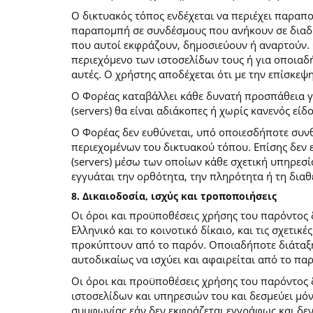
O δικτυακός τόπος ενδέχεται να περιέχει παραπ
παραπομπή σε συνδέσμους που ανήκουν σε διαδι
που αυτοί εκφράζουν, δημοσιεύουν ή αναρτούν. 
περιεχόμενο των ιστοσελίδων τους ή για οποιαδ
αυτές. Ο χρήστης αποδέχεται ότι με την επίσκεψ
Ο Φορέας καταβάλλει κάθε δυνατή προσπάθεια για
(servers) θα είναι αδιάκοπες ή χωρίς κανενός ε
Ο Φορέας δεν ευθύνεται, υπό οποιεσδήποτε συνθ
περιεχομένων του δικτυακού τόπου. Επίσης δεν ε
(servers) μέσω των οποίων κάθε σχετική υπηρεσί
εγγυάται την ορθότητα, την πληρότητα ή τη δια
8. Δικαιοδοσία, ισχύς και τροποποιήσεις
Οι όροι και προϋποθέσεις χρήσης του παρόντος
Ελληνικό και το κοινοτικό δίκαιο, και τις σχετι
προκύπτουν από το παρόν. Οποιαδήποτε διάταξη 
αυτοδικαίως να ισχύει και αφαιρείται από το πα
Οι όροι και προϋποθέσεις χρήσης του παρόντος
ιστοσελίδων και υπηρεσιών του και δεσμεύει μό
συμφωνίας εάν δεν εκφράζεται εγγράφως και δεν