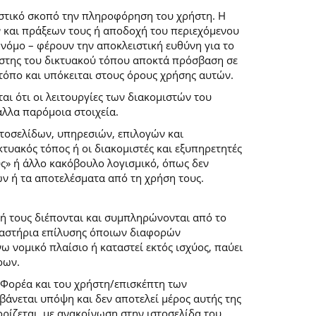
ιστικό σκοπό την πληροφόρηση του χρήστη. Η
 και πράξεων τους ή αποδοχή του περιεχόμενου
νόμο – φέρουν την αποκλειστική ευθύνη για το
ρήστης του δικτυακού τόπου αποκτά πρόσβαση σε
 τόπο και υπόκειται στους όρους χρήσης αυτών.
αι ότι οι λειτουργίες των διακομιστών του
άλλα παρόμοια στοιχεία.
στοσελίδων, υπηρεσιών, επιλογών και
κτυακός τόπος ή οι διακομιστές και εξυπηρετητές
ύς» ή άλλο κακόβουλο λογισμικό, όπως δεν
ών ή τα αποτελέσματα από τη χρήση τους.
ή τους διέπονται και συμπληρώνονται από το
 δικαστήρια επίλυσης όποιων διαφορών
 νομικό πλαίσιο ή καταστεί εκτός ισχύος, παύει
ρων.
 Φορέα και του χρήστη/επισκέπτη των
άνεται υπόψη και δεν αποτελεί μέρος αυτής της
ρίζεται, με ανακοίνωση στην ιστοσελίδα του