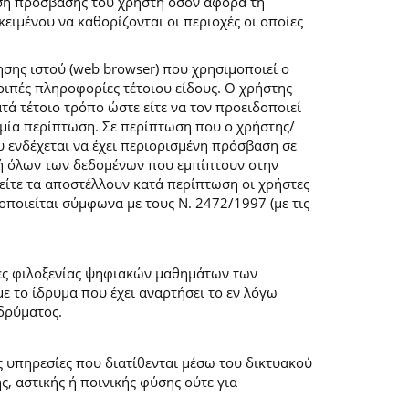
ση πρόσβασης του χρήστη όσον αφορά τη
ιμένου να καθορίζονται οι περιοχές οι οποίες
σης ιστού (web browser) που χρησιμοποιεί ο
λοιπές πληροφορίες τέτοιου είδους. Ο χρήστης
τά τέτοιο τρόπο ώστε είτε να τον προειδοποιεί
καμία περίπτωση. Σε περίπτωση που ο χρήστης/
υ ενδέχεται να έχει περιορισμένη πρόσβαση σε
ογή όλων των δεδομένων που εμπίπτουν στην
ίτε τα αποστέλλουν κατά περίπτωση οι χρήστες
ποιείται σύμφωνα με τους Ν. 2472/1997 (με τις
μες φιλοξενίας ψηφιακών μαθημάτων των
 το ίδρυμα που έχει αναρτήσει το εν λόγω
δρύματος.
ις υπηρεσίες που διατίθενται μέσω του δικτυακού
, αστικής ή ποινικής φύσης ούτε για