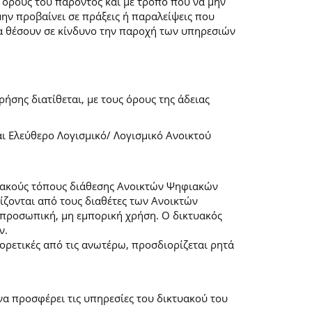
 όρους του παρόντος και με τρόπο που να μην
μην προβαίνει σε πράξεις ή παραλείψεις που
α θέσουν σε κίνδυνο την παροχή των υπηρεσιών
ήσης διατίθεται, με τους όρους της άδειας
αι Ελεύθερο Λογισμικό/ Λογισμικό Ανοικτού
τυακούς τόπους διάθεσης Ανοικτών Ψηφιακών
ζονται από τους διαθέτες των Ανοικτών
προσωπική, μη εμπορική χρήση. Ο δικτυακός
ν.
φορετικές από τις ανωτέρω, προσδιορίζεται ρητά
α προσφέρει τις υπηρεσίες του δικτυακού του