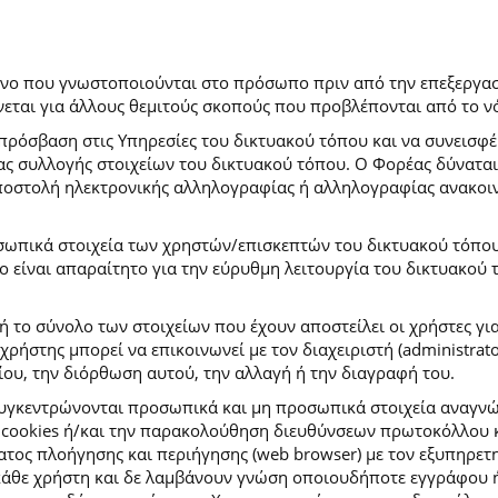
ρόνο που γνωστοποιούνται στο πρόσωπο πριν από την επεξεργασ
εται για άλλους θεμιτούς σκοπούς που προβλέπονται από το ν
πρόσβαση στις Υπηρεσίες του δικτυακού τόπου και να συνεισφέ
μας συλλογής στοιχείων του δικτυακού τόπου. Ο Φορέας δύναται
αποστολή ηλεκτρονικής αλληλογραφίας ή αλληλογραφίας ανακοι
σωπικά στοιχεία των χρηστών/επισκεπτών του δικτυακού τόπου σ
ιο είναι απαραίτητο για την εύρυθμη λειτουργία του δικτυακού
ή το σύνολο των στοιχείων που έχουν αποστείλει οι χρήστες γι
ήστης μπορεί να επικοινωνεί με τον διαχειριστή (administrato
ου, την διόρθωση αυτού, την αλλαγή ή την διαγραφή του.
συγκεντρώνονται προσωπικά και μη προσωπικά στοιχεία αναγν
 cookies ή/και την παρακολούθηση διευθύνσεων πρωτοκόλλου κ
ς πλοήγησης και περιήγησης (web browser) με τον εξυπηρετητή 
κάθε χρήστη και δε λαμβάνουν γνώση οποιουδήποτε εγγράφου ή 