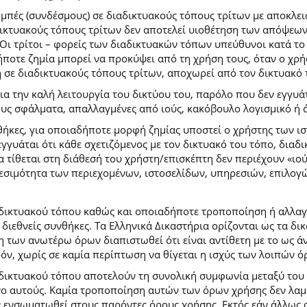
ομπές (συνδέσμους) σε διαδικτυακούς τόπους τρίτων με αποκλε
κτυακούς τόπους τρίτων δεν αποτελεί υιοθέτηση των απόψεων
Οι τρίτοι – φορείς των διαδικτυακών τόπων υπεύθυνοι κατά το 
ήποτε ζημία μπορεί να προκύψει από τη χρήση τους, όταν ο χ
η σε διαδικτυακούς τόπους τρίτων, αποχωρεί από τον δικτυακό
 την καλή λειτουργία του δικτύου του, παρόλο που δεν εγγυάτ
ίδους σφάλματα, απαλλαγμένες από ιούς, κακόβουλο λογισμικό ή 
ήκες, για οποιαδήποτε μορφή ζημίας υποστεί ο χρήστης των ι
γγυάται ότι κάθε σχετιζόμενος με τον δικτυακό του τόπο, διαδι
α τίθεται στη διάθεσή του χρήστη/επισκέπτη δεν περιέχουν «ιο
θεσιμότητα των περιεχομένων, ιστοσελίδων, υπηρεσιών, επιλογ
 δικτυακού τόπου καθώς και οποιαδήποτε τροποποίηση ή αλλαγ
κές διεθνείς συνθήκες. Τα Ελληνικά Δικαστήρια ορίζονται ως τα
των ανωτέρω όρων διαπιστωθεί ότι είναι αντίθετη με το ως άνω
ρόν, χωρίς σε καμία περίπτωση να θίγεται η ισχύς των λοιπών ό
 δικτυακού τόπου αποτελούν τη συνολική συμφωνία μεταξύ του
νο αυτούς. Καμία τροποποίηση αυτών των όρων χρήσης δεν λαμβ
 ενσωματωθεί στους παρόντες όρους χρήσης. Εκτός εάν άλλως ο