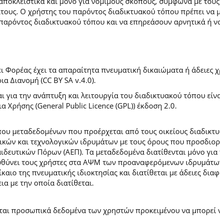
 αποκλειστικά και μόνο για νόμιμους σκοπούς, σύμφωνα με τους
ίτους. Ο χρήστης του παρόντος διαδικτυακού τόπου πρέπει να 
παρόντος διαδικτυακού τόπου και να επηρεάσουν αρνητικά ή ν
 Φορέας έχει τα απαραίτητα πνευματική δικαιώματα ή άδειες χρ
 Διανομή (CC BY SA v.4.0).
ι για την ανάπτυξη και λειτουργία του διαδικτυακού τόπου είν
α Χρήσης (General Public Licence (GPL)) έκδοση 2.0.
ύπου μεταδεδομένων που προέρχεται από τους οικείους διαδικ
ών και τεχνολογικών ιδρυμάτων με τους όρους που προσδιορί
ευτικών Πόρων (ΑΕΠ). Τα μεταδεδομένα διατίθενται μόνο για 
ευθύνει τους χρήστες στα ΑΨΜ των προαναφερόμενων ιδρυμάτω
αιο της πνευματικής ιδιοκτησίας και διατίθεται με άδειες δια
ια με την οποία διατίθεται.
εται προσωπικά δεδομένα των χρηστών προκειμένου να μπορεί ν