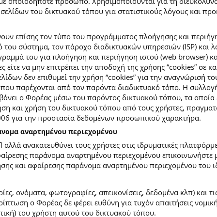
με οποιοδήποτε πρόσωπο. Χρησιμοποιούνται για τη διευκόλυν
ελίδων του δικτυακού τόπου για στατιστικούς λόγους και προκε
ουν επίσης τον τύπο του προγράμματος πλοήγησης και περιήγη
κό του σύστημα, τον πάροχο διαδικτυακών υπηρεσιών (ISP) και 
ραμμά του για πλοήγηση και περιήγηση ιστού (web browser) κα
ες είτε να μην επιτρέπει την αποδοχή της χρήσης “cookies” σε 
ίδων δεν επιθυμεί την χρήση “cookies” για την αναγνώρισή το
ίες που παρέχονται από τον παρόντα διαδικτυακό τόπο. Η συλλ
νει ο Φορέας μέσω του παρόντος δικτυακού τόπου, τα οποία ε
ση και χρήση του δικτυακού τόπου από τους χρήστες, πραγματο
2006 για την προστασία δεδομένων προσωπικού χαρακτήρα.
ράνομα αναρτημένου περιεχομένου
Π αλλά ανακατευθύνει τους χρήστες στις ιδρυματικές πλατφόρ
φαίρεσης παράνομα αναρτημένου περιεχομένου επικοινωνήστε με
ίησης και αφαίρεσης παράνομα αναρτημένου περιεχομένου του ι
ίες, ονόματα, φωτογραφίες, απεικονίσεις, δεδομένα κλπ) και τ
πτωση ο Φορέας δε φέρει ευθύνη για τυχόν απαιτήσεις νομικής
ετική) του χρήστη αυτού του δικτυακού τόπου.