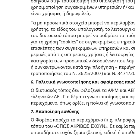
οδηγούν στην ταυτοποίηση του υπολογιστή του 
χρησιμοποίηση συγκεκριμένων υπηρεσιών ή/και σ
είναι χρήσιμες ή δημοφιλείς.
Τα μη προσωπικά στοιχεία μπορεί να περιλαμβάν
χρήστης, το είδος του υπολογιστή, το λειτουργι
του δικτυακού τόπου μπορεί να ρυθμίσει το πρόγ
για τη χρήση “cookies” σε συγκεκριμένες υπηρεσί
επισκέπτης των συγκεκριμένων υπηρεσιών και σελ
μερικές από τις υπηρεσίες, χρήσεις ή λειτουργ
κατηγορία των προσωπικών δεδομένων που λαμβά
ή συγκεντρώνονται κατά την πλοήγηση – περιήγη
τροποποιήσεις του Ν. 3625/2007) και Ν. 3471/
6. Πολιτική γνωστοποίησης και αφαίρεσης πα
Ο δικτυακός τόπος δεν φιλοξενεί τα ΑΨΜ και ΑΕ
ελληνικών ΑΕΙ. Για θέματα γνωστοποίησης και α
περιεχόμενο, όπως ορίζει η πολιτική γνωστοπο
7. Αποποίηση ευθύνης
Ο Φορέας παρέχει το περιεχόμενο (π.χ. πληροφορ
τόπου του «ΟΠΩΣ ΑΚΡΙΒΩΣ ΕΧΟΥΝ». Σε καμία περί
οποιαδήποτε τυχόν ζημία (θετική, ειδική ή αποθ