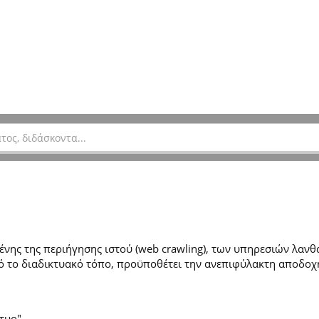
ης της περιήγησης ιστού (web crawling), των υπηρεσιών λανθά
 το διαδικτυακό τόπο, προϋποθέτει την ανεπιφύλακτη αποδοχ
τυο".