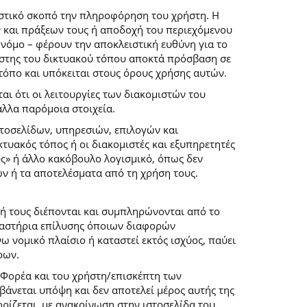
ιστικό σκοπό την πληροφόρηση του χρήστη. Η
 και πράξεων τους ή αποδοχή του περιεχόμενου
νόμο – φέρουν την αποκλειστική ευθύνη για το
ρήστης του δικτυακού τόπου αποκτά πρόσβαση σε
 τόπο και υπόκειται στους όρους χρήσης αυτών.
αι ότι οι λειτουργίες των διακομιστών του
άλλα παρόμοια στοιχεία.
στοσελίδων, υπηρεσιών, επιλογών και
κτυακός τόπος ή οι διακομιστές και εξυπηρετητές
ύς» ή άλλο κακόβουλο λογισμικό, όπως δεν
ών ή τα αποτελέσματα από τη χρήση τους.
ή τους διέπονται και συμπληρώνονται από το
 δικαστήρια επίλυσης όποιων διαφορών
 νομικό πλαίσιο ή καταστεί εκτός ισχύος, παύει
ρων.
 Φορέα και του χρήστη/επισκέπτη των
άνεται υπόψη και δεν αποτελεί μέρος αυτής της
ρίζεται, με ανακοίνωση στην ιστοσελίδα του