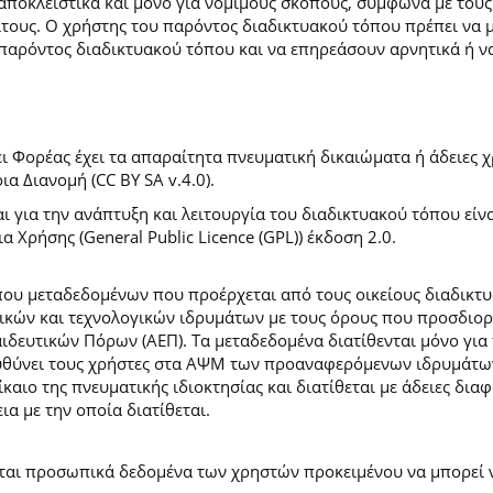
 αποκλειστικά και μόνο για νόμιμους σκοπούς, σύμφωνα με τους
ίτους. Ο χρήστης του παρόντος διαδικτυακού τόπου πρέπει να 
παρόντος διαδικτυακού τόπου και να επηρεάσουν αρνητικά ή ν
 Φορέας έχει τα απαραίτητα πνευματική δικαιώματα ή άδειες χρ
 Διανομή (CC BY SA v.4.0).
ι για την ανάπτυξη και λειτουργία του διαδικτυακού τόπου είν
α Χρήσης (General Public Licence (GPL)) έκδοση 2.0.
ύπου μεταδεδομένων που προέρχεται από τους οικείους διαδικ
ών και τεχνολογικών ιδρυμάτων με τους όρους που προσδιορί
ευτικών Πόρων (ΑΕΠ). Τα μεταδεδομένα διατίθενται μόνο για 
ευθύνει τους χρήστες στα ΑΨΜ των προαναφερόμενων ιδρυμάτω
αιο της πνευματικής ιδιοκτησίας και διατίθεται με άδειες δια
ια με την οποία διατίθεται.
εται προσωπικά δεδομένα των χρηστών προκειμένου να μπορεί ν