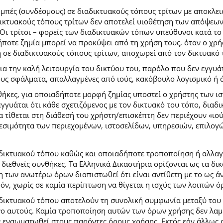
ομπές (συνδέσμους) σε διαδικτυακούς τόπους τρίτων με αποκλε
κτυακούς τόπους τρίτων δεν αποτελεί υιοθέτηση των απόψεων
Οι τρίτοι – φορείς των διαδικτυακών τόπων υπεύθυνοι κατά το 
ήποτε ζημία μπορεί να προκύψει από τη χρήση τους, όταν ο χ
η σε διαδικτυακούς τόπους τρίτων, αποχωρεί από τον δικτυακό
 την καλή λειτουργία του δικτύου του, παρόλο που δεν εγγυάτ
ίδους σφάλματα, απαλλαγμένες από ιούς, κακόβουλο λογισμικό ή 
ήκες, για οποιαδήποτε μορφή ζημίας υποστεί ο χρήστης των ι
γγυάται ότι κάθε σχετιζόμενος με τον δικτυακό του τόπο, διαδι
α τίθεται στη διάθεσή του χρήστη/επισκέπτη δεν περιέχουν «ιο
θεσιμότητα των περιεχομένων, ιστοσελίδων, υπηρεσιών, επιλογ
 δικτυακού τόπου καθώς και οποιαδήποτε τροποποίηση ή αλλαγ
κές διεθνείς συνθήκες. Τα Ελληνικά Δικαστήρια ορίζονται ως τα
των ανωτέρω όρων διαπιστωθεί ότι είναι αντίθετη με το ως άνω
ρόν, χωρίς σε καμία περίπτωση να θίγεται η ισχύς των λοιπών ό
 δικτυακού τόπου αποτελούν τη συνολική συμφωνία μεταξύ του
νο αυτούς. Καμία τροποποίηση αυτών των όρων χρήσης δεν λαμβ
 ενσωματωθεί στους παρόντες όρους χρήσης. Εκτός εάν άλλως ο