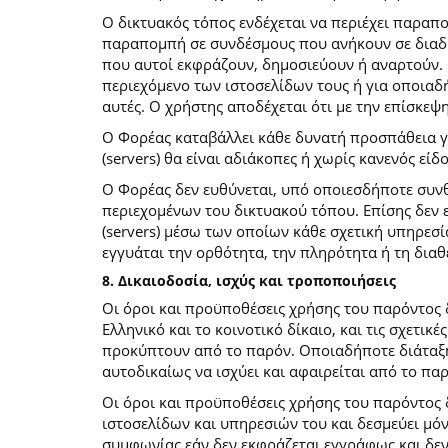
O δικτυακός τόπος ενδέχεται να περιέχει παραπ
παραπομπή σε συνδέσμους που ανήκουν σε διαδι
που αυτοί εκφράζουν, δημοσιεύουν ή αναρτούν. 
περιεχόμενο των ιστοσελίδων τους ή για οποιαδ
αυτές. Ο χρήστης αποδέχεται ότι με την επίσκεψ
Ο Φορέας καταβάλλει κάθε δυνατή προσπάθεια για
(servers) θα είναι αδιάκοπες ή χωρίς κανενός ε
Ο Φορέας δεν ευθύνεται, υπό οποιεσδήποτε συνθ
περιεχομένων του δικτυακού τόπου. Επίσης δεν ε
(servers) μέσω των οποίων κάθε σχετική υπηρεσί
εγγυάται την ορθότητα, την πληρότητα ή τη δια
8. Δικαιοδοσία, ισχύς και τροποποιήσεις
Οι όροι και προϋποθέσεις χρήσης του παρόντος
Ελληνικό και το κοινοτικό δίκαιο, και τις σχετι
προκύπτουν από το παρόν. Οποιαδήποτε διάταξη 
αυτοδικαίως να ισχύει και αφαιρείται από το πα
Οι όροι και προϋποθέσεις χρήσης του παρόντος
ιστοσελίδων και υπηρεσιών του και δεσμεύει μό
συμφωνίας εάν δεν εκφράζεται εγγράφως και δεν