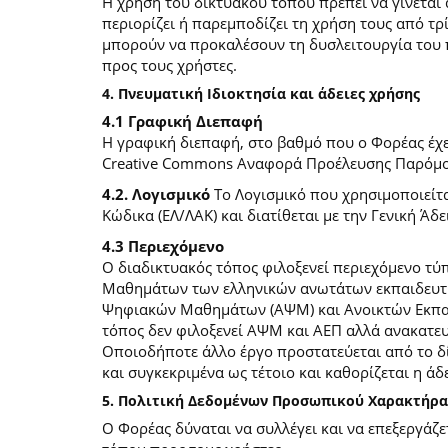
Η χρήση του δικτυακού τόπου πρέπει να γίνεται
περιορίζει ή παρεμποδίζει τη χρήση τους από τρ
μπορούν να προκαλέσουν τη δυσλειτουργία του 
προς τους χρήστες.
4. Πνευματική Ιδιοκτησία και άδειες χρήσης
4.1 Γραφική Διεπαφή
Η γραφική διεπαφή, στο βαθμό που ο Φορέας έχει
Creative Commons Αναφορά Προέλευσης Παρόμοια
4.2. Λογισμικό
Το Λογισμικό που χρησιμοποιείτα
Κώδικα (ΕΛ/ΛΑΚ) και διατίθεται με την Γενική Άδει
4.3 Περιεχόμενο
O διαδικτυακός τόπος φιλοξενεί περιεχόμενο τ
Μαθημάτων των ελληνικών ανωτάτων εκπαιδευτικ
Ψηφιακών Μαθημάτων (ΑΨΜ) και Ανοικτών Εκπαιδ
τόπος δεν φιλοξενεί ΑΨΜ και ΑΕΠ αλλά ανακατ
Οποιοδήποτε άλλο έργο προστατεύεται από το δίκ
και συγκεκριμένα ως τέτοιο και καθορίζεται η άδε
5. Πολιτική Δεδομένων Προσωπικού Χαρακτήρα
Ο Φορέας δύναται να συλλέγει και να επεξεργάζ