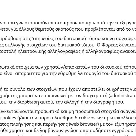
ρόνο που γνωστοποιούνται στο πρόσωπο πριν από την επεξεργασ
εται για άλλους θεμιτούς σκοπούς που προβλέπονται από το ν
πρόσβαση στις Υπηρεσίες του δικτυακού τόπου και να συνεισφέ
μας συλλογής στοιχείων του δικτυακού τόπου. Ο Φορέας δύναται
αποστολή ηλεκτρονικής αλληλογραφίας ή αλληλογραφίας ανακοι
σωπικά στοιχεία των χρηστών/επισκεπτών του δικτυακού τόπου σ
ιο είναι απαραίτητο για την εύρυθμη λειτουργία του δικτυακού
ή το σύνολο των στοιχείων που έχουν αποστείλει οι χρήστες γι
ήστης μπορεί να επικοινωνεί με τον διαχειριστή (administrato
ου, την διόρθωση αυτού, την αλλαγή ή την διαγραφή του.
συγκεντρώνονται προσωπικά και μη προσωπικά στοιχεία αναγν
 cookies ή/και την παρακολούθηση διευθύνσεων πρωτοκόλλου κ
ς πλοήγησης και περιήγησης (web browser) με τον εξυπηρετητή 
κάθε χρήστη και δε λαμβάνουν γνώση οποιουδήποτε εγγράφου ή 