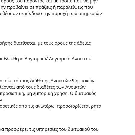
 όρους του παρόντος και με τρόπο που να μην
μην προβαίνει σε πράξεις ή παραλείψεις που
α θέσουν σε κίνδυνο την παροχή των υπηρεσιών
ήσης διατίθεται, με τους όρους της άδειας
αι Ελεύθερο Λογισμικό/ Λογισμικό Ανοικτού
τυακούς τόπους διάθεσης Ανοικτών Ψηφιακών
ζονται από τους διαθέτες των Ανοικτών
προσωπική, μη εμπορική χρήση. Ο δικτυακός
ν.
φορετικές από τις ανωτέρω, προσδιορίζεται ρητά
α προσφέρει τις υπηρεσίες του δικτυακού του