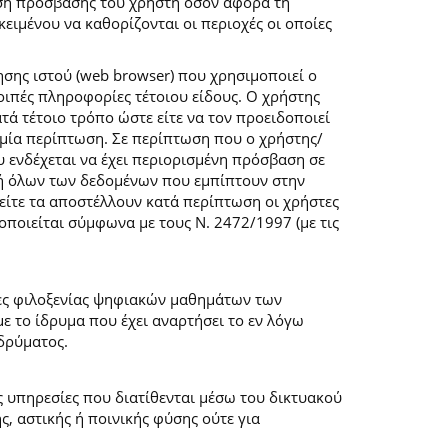
ση πρόσβασης του χρήστη όσον αφορά τη
ιμένου να καθορίζονται οι περιοχές οι οποίες
σης ιστού (web browser) που χρησιμοποιεί ο
λοιπές πληροφορίες τέτοιου είδους. Ο χρήστης
τά τέτοιο τρόπο ώστε είτε να τον προειδοποιεί
καμία περίπτωση. Σε περίπτωση που ο χρήστης/
υ ενδέχεται να έχει περιορισμένη πρόσβαση σε
ογή όλων των δεδομένων που εμπίπτουν στην
ίτε τα αποστέλλουν κατά περίπτωση οι χρήστες
ποιείται σύμφωνα με τους Ν. 2472/1997 (με τις
μες φιλοξενίας ψηφιακών μαθημάτων των
 το ίδρυμα που έχει αναρτήσει το εν λόγω
δρύματος.
ις υπηρεσίες που διατίθενται μέσω του δικτυακού
, αστικής ή ποινικής φύσης ούτε για