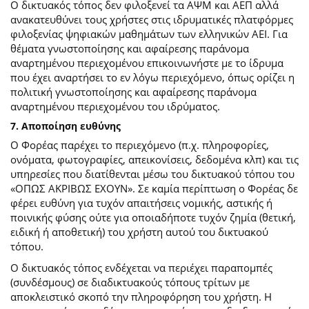
Ο δικτυακός τόπος δεν φιλοξενεί τα ΑΨΜ και ΑΕΠ αλλά
ανακατευθύνει τους χρήστες στις ιδρυματικές πλατφόρμες
φιλοξενίας ψηφιακών μαθημάτων των ελληνικών ΑΕΙ. Για
θέματα γνωστοποίησης και αφαίρεσης παράνομα
αναρτημένου περιεχομένου επικοινωνήστε με το ίδρυμα
που έχει αναρτήσει το εν λόγω περιεχόμενο, όπως ορίζει η
πολιτική γνωστοποίησης και αφαίρεσης παράνομα
αναρτημένου περιεχομένου του ιδρύματος.
7. Αποποίηση ευθύνης
Ο Φορέας παρέχει το περιεχόμενο (π.χ. πληροφορίες,
ονόματα, φωτογραφίες, απεικονίσεις, δεδομένα κλπ) και τις
υπηρεσίες που διατίθενται μέσω του δικτυακού τόπου του
«ΟΠΩΣ ΑΚΡΙΒΩΣ ΕΧΟΥΝ». Σε καμία περίπτωση ο Φορέας δε
φέρει ευθύνη για τυχόν απαιτήσεις νομικής, αστικής ή
ποινικής φύσης ούτε για οποιαδήποτε τυχόν ζημία (θετική,
ειδική ή αποθετική) του χρήστη αυτού του δικτυακού
τόπου.
O δικτυακός τόπος ενδέχεται να περιέχει παραπομπές
(συνδέσμους) σε διαδικτυακούς τόπους τρίτων με
αποκλειστικό σκοπό την πληροφόρηση του χρήστη. Η