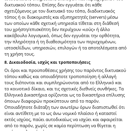
δικτυακού τόπου. Επίσης δεν εγγυάται ότι κάθε
σχετιζόμενος με τον δικτυακό του τόπο, διαδικτυακός
τόπος ή οι διακομιστές και εξυπηρετητές (servers) μέσω
των οποίων κάθε σχετική υπηρεσία τίθεται στη διάθεσή
του χρήστη/επισκέπτη δεν περιέχουν «ιούς» ή άλλο
κακόβουλο λογισμικό, όπως δεν εγγυάται την ορθότητα,
την πληρότητα ή τη διαθεσιμότητα των περιεχομένων,
ιστοσελίδων, υπηρεσιών, επιλογών ή τα αποτελέσματα από
τη χρήση τους.
8. Δικαιοδοσία, ισχύς και τροποποιήσεις
Οι όροι και προϋποθέσεις χρήσης του παρόντος δικτυακού
τόπου καθώς και οποιαδήποτε τροποποίηση ή αλλαγή
τους διέπονται και συμπληρώνονται από το Ελληνικό και
το κοινοτικό δίκαιο, και τις σχετικές διεθνείς συνθήκες. Τα
Ελληνικά Δικαστήρια ορίζονται ως τα δικαστήρια επίλυσης
όποιων διαφορών προκύπτουν από το παρόν.
Οποιαδήποτε διάταξη των ανωτέρω όρων διαπιστωθεί ότι
είναι αντίθετη με το ως άνω νομικό πλαίσιο ή καταστεί
εκτός ισχύος, παύει αυτοδικαίως να ισχύει και αφαιρείται
από το παρόν, χωρίς σε καμία περίπτωση να θίγεται η