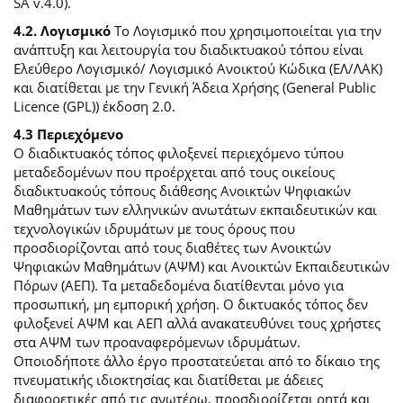
SA v.4.0).
4.2. Λογισμικό
Το Λογισμικό που χρησιμοποιείται για την
ανάπτυξη και λειτουργία του διαδικτυακού τόπου είναι
Ελεύθερο Λογισμικό/ Λογισμικό Ανοικτού Κώδικα (ΕΛ/ΛΑΚ)
και διατίθεται με την Γενική Άδεια Χρήσης (General Public
Licence (GPL)) έκδοση 2.0.
4.3 Περιεχόμενο
O διαδικτυακός τόπος φιλοξενεί περιεχόμενο τύπου
μεταδεδομένων που προέρχεται από τους οικείους
διαδικτυακούς τόπους διάθεσης Ανοικτών Ψηφιακών
Μαθημάτων των ελληνικών ανωτάτων εκπαιδευτικών και
τεχνολογικών ιδρυμάτων με τους όρους που
προσδιορίζονται από τους διαθέτες των Ανοικτών
Ψηφιακών Μαθημάτων (ΑΨΜ) και Ανοικτών Εκπαιδευτικών
Πόρων (ΑΕΠ). Τα μεταδεδομένα διατίθενται μόνο για
προσωπική, μη εμπορική χρήση. Ο δικτυακός τόπος δεν
φιλοξενεί ΑΨΜ και ΑΕΠ αλλά ανακατευθύνει τους χρήστες
στα ΑΨΜ των προαναφερόμενων ιδρυμάτων.
Οποιοδήποτε άλλο έργο προστατεύεται από το δίκαιο της
πνευματικής ιδιοκτησίας και διατίθεται με άδειες
διαφορετικές από τις ανωτέρω, προσδιορίζεται ρητά και