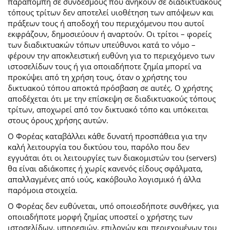
παραπομπή σε συνδέσμους που ανήκουν σε διαδικτυακούς
τόπους τρίτων δεν αποτελεί υιοθέτηση των απόψεων και
πράξεων τους ή αποδοχή του περιεχόμενου που αυτοί
εκφράζουν, δημοσιεύουν ή αναρτούν. Οι τρίτοι – φορείς
των διαδικτυακών τόπων υπεύθυνοι κατά το νόμο –
φέρουν την αποκλειστική ευθύνη για το περιεχόμενο των
ιστοσελίδων τους ή για οποιαδήποτε ζημία μπορεί να
προκύψει από τη χρήση τους, όταν ο χρήστης του
δικτυακού τόπου αποκτά πρόσβαση σε αυτές. Ο χρήστης
αποδέχεται ότι με την επίσκεψη σε διαδικτυακούς τόπους
τρίτων, αποχωρεί από τον δικτυακό τόπο και υπόκειται
στους όρους χρήσης αυτών.
Ο Φορέας καταβάλλει κάθε δυνατή προσπάθεια για την
καλή λειτουργία του δικτύου του, παρόλο που δεν
εγγυάται ότι οι λειτουργίες των διακομιστών του (servers)
θα είναι αδιάκοπες ή χωρίς κανενός είδους σφάλματα,
απαλλαγμένες από ιούς, κακόβουλο λογισμικό ή άλλα
παρόμοια στοιχεία.
Ο Φορέας δεν ευθύνεται, υπό οποιεσδήποτε συνθήκες, για
οποιαδήποτε μορφή ζημίας υποστεί ο χρήστης των
ιστοσελίδων, υπηρεσιών, επιλογών και περιεχομένων του