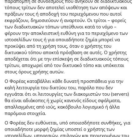
παραπομπή σε συνδέσμους που ανήκουν σε διαδικτυακούς
τόπους τρίτων δεν αποτελεί υιοθέτηση των απόψεων και
πράξεων τους ή αποδοχή του περιεχόμενου που αυτοί
εκφράζουν, δημοσιεύουν ή αναρτούν. Οι τρίτοι – φορείς
των διαδικτυακών τόπων υπεύθυνοι κατά το νόμο –
φέρουν την αποκλειστική ευθύνη για το περιεχόμενο των
ιστοσελίδων τους ή για οποιαδήποτε ζημία μπορεί να
προκύψει από τη χρήση τους, όταν ο χρήστης του
δικτυακού τόπου αποκτά πρόσβαση σε αυτές. Ο χρήστης
αποδέχεται ότι με την επίσκεψη σε διαδικτυακούς τόπους
τρίτων, αποχωρεί από τον δικτυακό τόπο και υπόκειται
στους όρους χρήσης αυτών.
Ο Φορέας καταβάλλει κάθε δυνατή προσπάθεια για την
καλή λειτουργία του δικτύου του, παρόλο που δεν
εγγυάται ότι οι λειτουργίες των διακομιστών του (servers)
θα είναι αδιάκοπες ή χωρίς κανενός είδους σφάλματα,
απαλλαγμένες από ιούς, κακόβουλο λογισμικό ή άλλα
παρόμοια στοιχεία.
Ο Φορέας δεν ευθύνεται, υπό οποιεσδήποτε συνθήκες, για
οποιαδήποτε μορφή ζημίας υποστεί ο χρήστης των
ιστοσελίδων, υπηρεσιών, επιλογών και περιεχομένων του