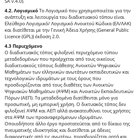
SA v.4.0).
4.2. Λογισμικό
Το Λογισμικό που χρησιμοποιείται για την
ανάπτυξη και λειτουργία του διαδικτυακού τόπου είναι
Ελεύθερο Λογισμικό/ Λογισμικό Ανοικτού Κώδικα (ΕΛ/ΛΑΚ)
και διατίθεται με την Γενική Άδεια Χρήσης (General Public
Licence (GPL)) έκδοση 2.0.
4.3 Περιεχόμενο
O διαδικτυακός τόπος φιλοξενεί περιεχόμενο τύπου
μεταδεδομένων που προέρχεται από τους οικείους
διαδικτυακούς τόπους διάθεσης Ανοικτών Ψηφιακών
Μαθημάτων των ελληνικών ανωτάτων εκπαιδευτικών και
τεχνολογικών ιδρυμάτων με τους όρους που
προσδιορίζονται από τους διαθέτες των Ανοικτών
Ψηφιακών Μαθημάτων (ΑΨΜ) και Ανοικτών Εκπαιδευτικών
Πόρων (ΑΕΠ). Τα μεταδεδομένα διατίθενται μόνο για
προσωπική, μη εμπορική χρήση. Ο δικτυακός τόπος δεν
φιλοξενεί ΑΨΜ και ΑΕΠ αλλά ανακατευθύνει τους χρήστες
στα ΑΨΜ των προαναφερόμενων ιδρυμάτων.
Οποιοδήποτε άλλο έργο προστατεύεται από το δίκαιο της
πνευματικής ιδιοκτησίας και διατίθεται με άδειες
διαφορετικές από τις ανωτέρω, προσδιορίζεται ρητά και