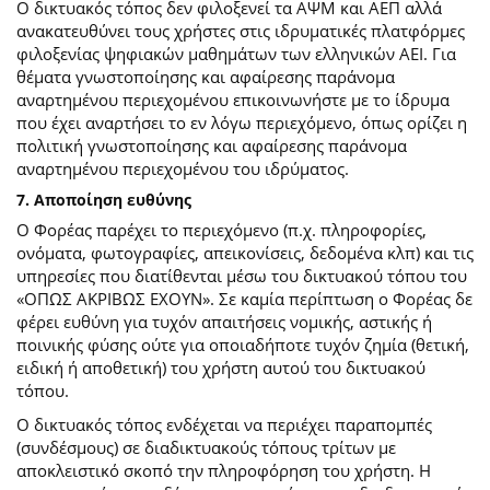
Ο δικτυακός τόπος δεν φιλοξενεί τα ΑΨΜ και ΑΕΠ αλλά
ανακατευθύνει τους χρήστες στις ιδρυματικές πλατφόρμες
φιλοξενίας ψηφιακών μαθημάτων των ελληνικών ΑΕΙ. Για
θέματα γνωστοποίησης και αφαίρεσης παράνομα
αναρτημένου περιεχομένου επικοινωνήστε με το ίδρυμα
που έχει αναρτήσει το εν λόγω περιεχόμενο, όπως ορίζει η
πολιτική γνωστοποίησης και αφαίρεσης παράνομα
αναρτημένου περιεχομένου του ιδρύματος.
7. Αποποίηση ευθύνης
Ο Φορέας παρέχει το περιεχόμενο (π.χ. πληροφορίες,
ονόματα, φωτογραφίες, απεικονίσεις, δεδομένα κλπ) και τις
υπηρεσίες που διατίθενται μέσω του δικτυακού τόπου του
«ΟΠΩΣ ΑΚΡΙΒΩΣ ΕΧΟΥΝ». Σε καμία περίπτωση ο Φορέας δε
φέρει ευθύνη για τυχόν απαιτήσεις νομικής, αστικής ή
ποινικής φύσης ούτε για οποιαδήποτε τυχόν ζημία (θετική,
ειδική ή αποθετική) του χρήστη αυτού του δικτυακού
τόπου.
O δικτυακός τόπος ενδέχεται να περιέχει παραπομπές
(συνδέσμους) σε διαδικτυακούς τόπους τρίτων με
αποκλειστικό σκοπό την πληροφόρηση του χρήστη. Η