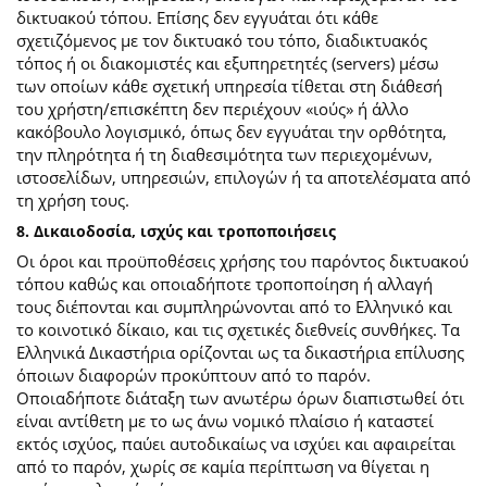
δικτυακού τόπου. Επίσης δεν εγγυάται ότι κάθε
σχετιζόμενος με τον δικτυακό του τόπο, διαδικτυακός
τόπος ή οι διακομιστές και εξυπηρετητές (servers) μέσω
των οποίων κάθε σχετική υπηρεσία τίθεται στη διάθεσή
του χρήστη/επισκέπτη δεν περιέχουν «ιούς» ή άλλο
κακόβουλο λογισμικό, όπως δεν εγγυάται την ορθότητα,
την πληρότητα ή τη διαθεσιμότητα των περιεχομένων,
ιστοσελίδων, υπηρεσιών, επιλογών ή τα αποτελέσματα από
τη χρήση τους.
8. Δικαιοδοσία, ισχύς και τροποποιήσεις
Οι όροι και προϋποθέσεις χρήσης του παρόντος δικτυακού
τόπου καθώς και οποιαδήποτε τροποποίηση ή αλλαγή
τους διέπονται και συμπληρώνονται από το Ελληνικό και
το κοινοτικό δίκαιο, και τις σχετικές διεθνείς συνθήκες. Τα
Ελληνικά Δικαστήρια ορίζονται ως τα δικαστήρια επίλυσης
όποιων διαφορών προκύπτουν από το παρόν.
Οποιαδήποτε διάταξη των ανωτέρω όρων διαπιστωθεί ότι
είναι αντίθετη με το ως άνω νομικό πλαίσιο ή καταστεί
εκτός ισχύος, παύει αυτοδικαίως να ισχύει και αφαιρείται
από το παρόν, χωρίς σε καμία περίπτωση να θίγεται η