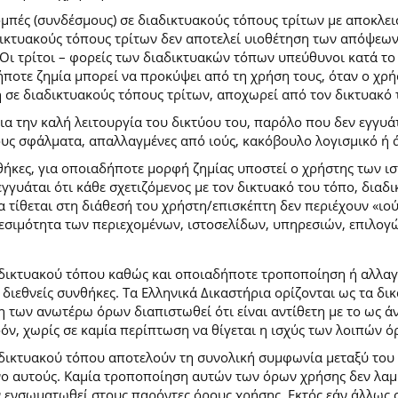
ομπές (συνδέσμους) σε διαδικτυακούς τόπους τρίτων με αποκλε
κτυακούς τόπους τρίτων δεν αποτελεί υιοθέτηση των απόψεων
Οι τρίτοι – φορείς των διαδικτυακών τόπων υπεύθυνοι κατά το 
ήποτε ζημία μπορεί να προκύψει από τη χρήση τους, όταν ο χ
η σε διαδικτυακούς τόπους τρίτων, αποχωρεί από τον δικτυακό
 την καλή λειτουργία του δικτύου του, παρόλο που δεν εγγυάτ
ίδους σφάλματα, απαλλαγμένες από ιούς, κακόβουλο λογισμικό ή 
ήκες, για οποιαδήποτε μορφή ζημίας υποστεί ο χρήστης των ι
γγυάται ότι κάθε σχετιζόμενος με τον δικτυακό του τόπο, διαδι
α τίθεται στη διάθεσή του χρήστη/επισκέπτη δεν περιέχουν «ιο
θεσιμότητα των περιεχομένων, ιστοσελίδων, υπηρεσιών, επιλογ
 δικτυακού τόπου καθώς και οποιαδήποτε τροποποίηση ή αλλαγ
κές διεθνείς συνθήκες. Τα Ελληνικά Δικαστήρια ορίζονται ως τα
των ανωτέρω όρων διαπιστωθεί ότι είναι αντίθετη με το ως άνω
ρόν, χωρίς σε καμία περίπτωση να θίγεται η ισχύς των λοιπών ό
 δικτυακού τόπου αποτελούν τη συνολική συμφωνία μεταξύ του
νο αυτούς. Καμία τροποποίηση αυτών των όρων χρήσης δεν λαμβ
 ενσωματωθεί στους παρόντες όρους χρήσης. Εκτός εάν άλλως ο