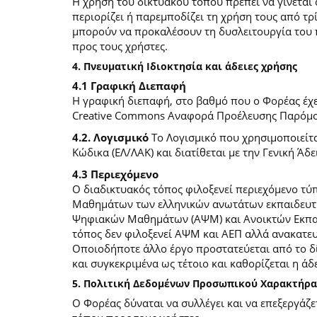
Η χρήση του δικτυακού τόπου πρέπει να γίνεται
περιορίζει ή παρεμποδίζει τη χρήση τους από τρ
μπορούν να προκαλέσουν τη δυσλειτουργία του 
προς τους χρήστες.
4. Πνευματική Ιδιοκτησία και άδειες χρήσης
4.1 Γραφική Διεπαφή
Η γραφική διεπαφή, στο βαθμό που ο Φορέας έχει
Creative Commons Αναφορά Προέλευσης Παρόμοια
4.2. Λογισμικό
Το Λογισμικό που χρησιμοποιείτα
Κώδικα (ΕΛ/ΛΑΚ) και διατίθεται με την Γενική Άδει
4.3 Περιεχόμενο
O διαδικτυακός τόπος φιλοξενεί περιεχόμενο τ
Μαθημάτων των ελληνικών ανωτάτων εκπαιδευτικ
Ψηφιακών Μαθημάτων (ΑΨΜ) και Ανοικτών Εκπαιδ
τόπος δεν φιλοξενεί ΑΨΜ και ΑΕΠ αλλά ανακατ
Οποιοδήποτε άλλο έργο προστατεύεται από το δίκ
και συγκεκριμένα ως τέτοιο και καθορίζεται η άδε
5. Πολιτική Δεδομένων Προσωπικού Χαρακτήρα
Ο Φορέας δύναται να συλλέγει και να επεξεργάζ