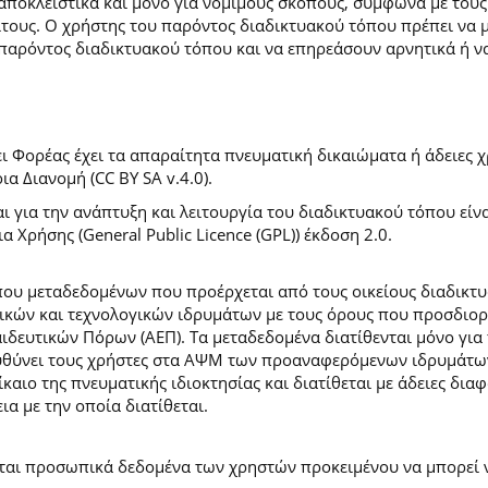
 αποκλειστικά και μόνο για νόμιμους σκοπούς, σύμφωνα με τους
ίτους. Ο χρήστης του παρόντος διαδικτυακού τόπου πρέπει να 
παρόντος διαδικτυακού τόπου και να επηρεάσουν αρνητικά ή ν
 Φορέας έχει τα απαραίτητα πνευματική δικαιώματα ή άδειες χρ
 Διανομή (CC BY SA v.4.0).
ι για την ανάπτυξη και λειτουργία του διαδικτυακού τόπου είν
α Χρήσης (General Public Licence (GPL)) έκδοση 2.0.
ύπου μεταδεδομένων που προέρχεται από τους οικείους διαδικ
ών και τεχνολογικών ιδρυμάτων με τους όρους που προσδιορί
ευτικών Πόρων (ΑΕΠ). Τα μεταδεδομένα διατίθενται μόνο για 
ευθύνει τους χρήστες στα ΑΨΜ των προαναφερόμενων ιδρυμάτω
αιο της πνευματικής ιδιοκτησίας και διατίθεται με άδειες δια
ια με την οποία διατίθεται.
εται προσωπικά δεδομένα των χρηστών προκειμένου να μπορεί ν