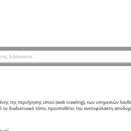
ης της περιήγησης ιστού (web crawling), των υπηρεσιών λανθά
 το διαδικτυακό τόπο, προϋποθέτει την ανεπιφύλακτη αποδοχ
τυο".