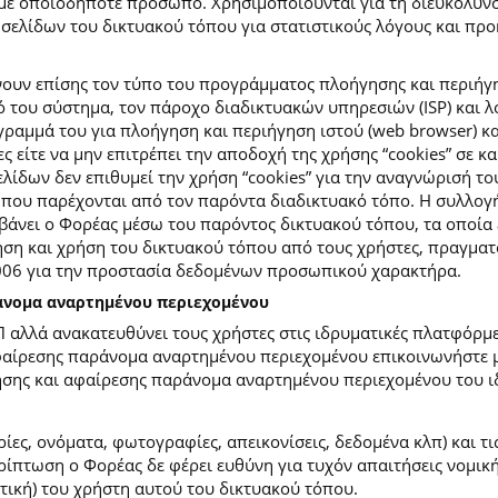
με οποιοδήποτε πρόσωπο. Χρησιμοποιούνται για τη διευκόλυν
ελίδων του δικτυακού τόπου για στατιστικούς λόγους και προκε
ουν επίσης τον τύπο του προγράμματος πλοήγησης και περιήγη
κό του σύστημα, τον πάροχο διαδικτυακών υπηρεσιών (ISP) και 
ραμμά του για πλοήγηση και περιήγηση ιστού (web browser) κα
ες είτε να μην επιτρέπει την αποδοχή της χρήσης “cookies” σε 
ίδων δεν επιθυμεί την χρήση “cookies” για την αναγνώρισή το
ίες που παρέχονται από τον παρόντα διαδικτυακό τόπο. Η συλλ
νει ο Φορέας μέσω του παρόντος δικτυακού τόπου, τα οποία ε
ση και χρήση του δικτυακού τόπου από τους χρήστες, πραγματο
2006 για την προστασία δεδομένων προσωπικού χαρακτήρα.
ράνομα αναρτημένου περιεχομένου
Π αλλά ανακατευθύνει τους χρήστες στις ιδρυματικές πλατφόρ
φαίρεσης παράνομα αναρτημένου περιεχομένου επικοινωνήστε με
ίησης και αφαίρεσης παράνομα αναρτημένου περιεχομένου του ι
ίες, ονόματα, φωτογραφίες, απεικονίσεις, δεδομένα κλπ) και τ
πτωση ο Φορέας δε φέρει ευθύνη για τυχόν απαιτήσεις νομικής
ετική) του χρήστη αυτού του δικτυακού τόπου.