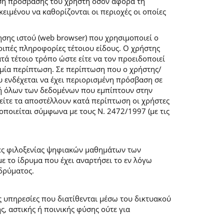
ση πρόσβασης του χρήστη όσον αφορά τη
ιμένου να καθορίζονται οι περιοχές οι οποίες
σης ιστού (web browser) που χρησιμοποιεί ο
λοιπές πληροφορίες τέτοιου είδους. Ο χρήστης
τά τέτοιο τρόπο ώστε είτε να τον προειδοποιεί
καμία περίπτωση. Σε περίπτωση που ο χρήστης/
υ ενδέχεται να έχει περιορισμένη πρόσβαση σε
ογή όλων των δεδομένων που εμπίπτουν στην
ίτε τα αποστέλλουν κατά περίπτωση οι χρήστες
ποιείται σύμφωνα με τους Ν. 2472/1997 (με τις
μες φιλοξενίας ψηφιακών μαθημάτων των
 το ίδρυμα που έχει αναρτήσει το εν λόγω
δρύματος.
ις υπηρεσίες που διατίθενται μέσω του δικτυακού
, αστικής ή ποινικής φύσης ούτε για