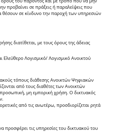
 όρους του παρόντος και με τρόπο που να μην
μην προβαίνει σε πράξεις ή παραλείψεις που
α θέσουν σε κίνδυνο την παροχή των υπηρεσιών
ήσης διατίθεται, με τους όρους της άδειας
αι Ελεύθερο Λογισμικό/ Λογισμικό Ανοικτού
τυακούς τόπους διάθεσης Ανοικτών Ψηφιακών
ζονται από τους διαθέτες των Ανοικτών
προσωπική, μη εμπορική χρήση. Ο δικτυακός
ν.
φορετικές από τις ανωτέρω, προσδιορίζεται ρητά
α προσφέρει τις υπηρεσίες του δικτυακού του