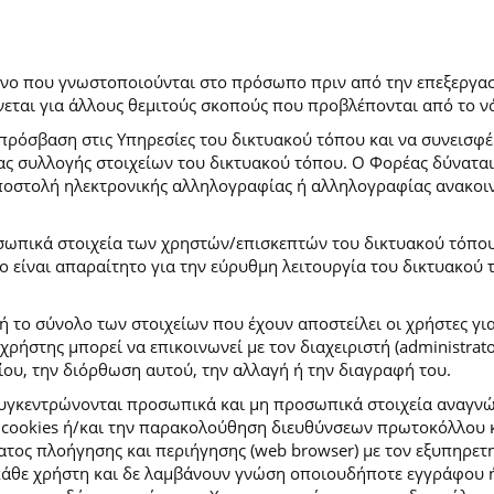
ρόνο που γνωστοποιούνται στο πρόσωπο πριν από την επεξεργασ
εται για άλλους θεμιτούς σκοπούς που προβλέπονται από το ν
πρόσβαση στις Υπηρεσίες του δικτυακού τόπου και να συνεισφέ
μας συλλογής στοιχείων του δικτυακού τόπου. Ο Φορέας δύναται
αποστολή ηλεκτρονικής αλληλογραφίας ή αλληλογραφίας ανακοι
σωπικά στοιχεία των χρηστών/επισκεπτών του δικτυακού τόπου σ
ιο είναι απαραίτητο για την εύρυθμη λειτουργία του δικτυακού
ή το σύνολο των στοιχείων που έχουν αποστείλει οι χρήστες γι
ήστης μπορεί να επικοινωνεί με τον διαχειριστή (administrato
ου, την διόρθωση αυτού, την αλλαγή ή την διαγραφή του.
συγκεντρώνονται προσωπικά και μη προσωπικά στοιχεία αναγν
 cookies ή/και την παρακολούθηση διευθύνσεων πρωτοκόλλου κ
ς πλοήγησης και περιήγησης (web browser) με τον εξυπηρετητή 
κάθε χρήστη και δε λαμβάνουν γνώση οποιουδήποτε εγγράφου ή 