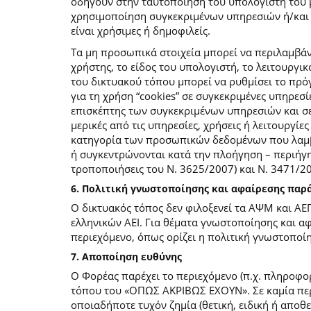
οδηγούν στην ταυτοποίηση του υπολογιστή του 
χρησιμοποίηση συγκεκριμένων υπηρεσιών ή/και σ
είναι χρήσιμες ή δημοφιλείς.
Τα μη προσωπικά στοιχεία μπορεί να περιλαμβάν
χρήστης, το είδος του υπολογιστή, το λειτουργι
του δικτυακού τόπου μπορεί να ρυθμίσει το πρόγ
για τη χρήση “cookies” σε συγκεκριμένες υπηρεσί
επισκέπτης των συγκεκριμένων υπηρεσιών και σελ
μερικές από τις υπηρεσίες, χρήσεις ή λειτουργ
κατηγορία των προσωπικών δεδομένων που λαμβά
ή συγκεντρώνονται κατά την πλοήγηση – περιήγη
τροποποιήσεις του Ν. 3625/2007) και Ν. 3471/
6. Πολιτική γνωστοποίησης και αφαίρεσης πα
Ο δικτυακός τόπος δεν φιλοξενεί τα ΑΨΜ και ΑΕ
ελληνικών ΑΕΙ. Για θέματα γνωστοποίησης και α
περιεχόμενο, όπως ορίζει η πολιτική γνωστοπο
7. Αποποίηση ευθύνης
Ο Φορέας παρέχει το περιεχόμενο (π.χ. πληροφορ
τόπου του «ΟΠΩΣ ΑΚΡΙΒΩΣ ΕΧΟΥΝ». Σε καμία περί
οποιαδήποτε τυχόν ζημία (θετική, ειδική ή αποθ