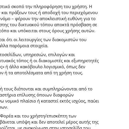
ιστικό σκοπό την πληροφόρηση του χρήστη. Η
 και πράξεων τους ή αποδοχή του περιεχόμενου
νόμο – φέρουν την αποκλειστική ευθύνη για το
ρήστης του δικτυακού τόπου αποκτά πρόσβαση σε
 τόπο και υπόκειται στους όρους χρήσης αυτών.
αι ότι οι λειτουργίες των διακομιστών του
άλλα παρόμοια στοιχεία.
στοσελίδων, υπηρεσιών, επιλογών και
κτυακός τόπος ή οι διακομιστές και εξυπηρετητές
ύς» ή άλλο κακόβουλο λογισμικό, όπως δεν
ών ή τα αποτελέσματα από τη χρήση τους.
ή τους διέπονται και συμπληρώνονται από το
 δικαστήρια επίλυσης όποιων διαφορών
 νομικό πλαίσιο ή καταστεί εκτός ισχύος, παύει
ρων.
 Φορέα και του χρήστη/επισκέπτη των
άνεται υπόψη και δεν αποτελεί μέρος αυτής της
ρίζεται, με ανακοίνωση στην ιστοσελίδα του