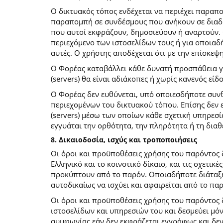
O δικτυακός τόπος ενδέχεται να περιέχει παραπ
παραπομπή σε συνδέσμους που ανήκουν σε διαδι
που αυτοί εκφράζουν, δημοσιεύουν ή αναρτούν. 
περιεχόμενο των ιστοσελίδων τους ή για οποιαδ
αυτές. Ο χρήστης αποδέχεται ότι με την επίσκεψ
Ο Φορέας καταβάλλει κάθε δυνατή προσπάθεια για
(servers) θα είναι αδιάκοπες ή χωρίς κανενός ε
Ο Φορέας δεν ευθύνεται, υπό οποιεσδήποτε συνθ
περιεχομένων του δικτυακού τόπου. Επίσης δεν ε
(servers) μέσω των οποίων κάθε σχετική υπηρεσί
εγγυάται την ορθότητα, την πληρότητα ή τη δια
8. Δικαιοδοσία, ισχύς και τροποποιήσεις
Οι όροι και προϋποθέσεις χρήσης του παρόντος
Ελληνικό και το κοινοτικό δίκαιο, και τις σχετι
προκύπτουν από το παρόν. Οποιαδήποτε διάταξη 
αυτοδικαίως να ισχύει και αφαιρείται από το πα
Οι όροι και προϋποθέσεις χρήσης του παρόντος
ιστοσελίδων και υπηρεσιών του και δεσμεύει μό
συμφωνίας εάν δεν εκφράζεται εγγράφως και δεν