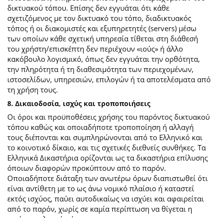
δικτυακού τόπου. Επίσης δεν εγγυάται ότι κάθε
σχετιζόμενος με τον δικτυακό του τόπο, διαδικτυακός
τόπος ή οι διακομιστές και εξυπηρετητές (servers) μέσω
των οποίων κάθε σχετική υπηρεσία τίθεται στη διάθεσή
του χρήστη/επισκέπτη δεν περιέχουν «ιούς» ή άλλο
κακόβουλο λογισμικό, όπως δεν εγγυάται την ορθότητα,
την πληρότητα ή τη διαθεσιμότητα των περιεχομένων,
ιστοσελίδων, υπηρεσιών, επιλογών ή τα αποτελέσματα από
τη χρήση τους.
8. Δικαιοδοσία, ισχύς και τροποποιήσεις
Οι όροι και προϋποθέσεις χρήσης του παρόντος δικτυακού
τόπου καθώς και οποιαδήποτε τροποποίηση ή αλλαγή
τους διέπονται και συμπληρώνονται από το Ελληνικό και
το κοινοτικό δίκαιο, και τις σχετικές διεθνείς συνθήκες. Τα
Ελληνικά Δικαστήρια ορίζονται ως τα δικαστήρια επίλυσης
όποιων διαφορών προκύπτουν από το παρόν.
Οποιαδήποτε διάταξη των ανωτέρω όρων διαπιστωθεί ότι
είναι αντίθετη με το ως άνω νομικό πλαίσιο ή καταστεί
εκτός ισχύος, παύει αυτοδικαίως να ισχύει και αφαιρείται
από το παρόν, χωρίς σε καμία περίπτωση να θίγεται η