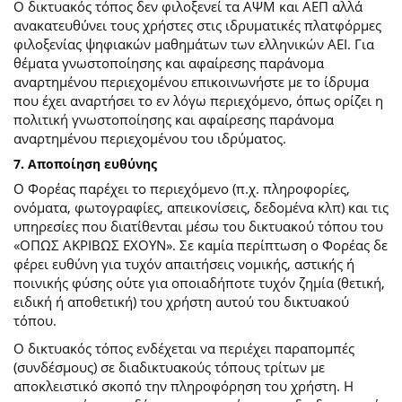
Ο δικτυακός τόπος δεν φιλοξενεί τα ΑΨΜ και ΑΕΠ αλλά
ανακατευθύνει τους χρήστες στις ιδρυματικές πλατφόρμες
φιλοξενίας ψηφιακών μαθημάτων των ελληνικών ΑΕΙ. Για
θέματα γνωστοποίησης και αφαίρεσης παράνομα
αναρτημένου περιεχομένου επικοινωνήστε με το ίδρυμα
που έχει αναρτήσει το εν λόγω περιεχόμενο, όπως ορίζει η
πολιτική γνωστοποίησης και αφαίρεσης παράνομα
αναρτημένου περιεχομένου του ιδρύματος.
7. Αποποίηση ευθύνης
Ο Φορέας παρέχει το περιεχόμενο (π.χ. πληροφορίες,
ονόματα, φωτογραφίες, απεικονίσεις, δεδομένα κλπ) και τις
υπηρεσίες που διατίθενται μέσω του δικτυακού τόπου του
«ΟΠΩΣ ΑΚΡΙΒΩΣ ΕΧΟΥΝ». Σε καμία περίπτωση ο Φορέας δε
φέρει ευθύνη για τυχόν απαιτήσεις νομικής, αστικής ή
ποινικής φύσης ούτε για οποιαδήποτε τυχόν ζημία (θετική,
ειδική ή αποθετική) του χρήστη αυτού του δικτυακού
τόπου.
O δικτυακός τόπος ενδέχεται να περιέχει παραπομπές
(συνδέσμους) σε διαδικτυακούς τόπους τρίτων με
αποκλειστικό σκοπό την πληροφόρηση του χρήστη. Η