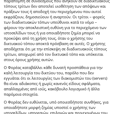
παραπομπή σε συνδέσμους που ανήκουν σε διαδικτυακούς
τόπους τρίτων δεν αποτελεί υιοθέτηση των απόψεων και
πράξεων τους ή αποδοχή του περιεχόμενου που αυτοί
εκφράζουν, δημοσιεύουν ή αναρτούν. Οι τρίτοι – φορείς
των διαδικτυακών τόπων υπεύθυνοι κατά το νόμο –
φέρουν την αποκλειστική ευθύνη για το περιεχόμενο των
ιστοσελίδων τους ή για οποιαδήποτε ζημία μπορεί να
προκύψει από τη χρήση τους, όταν ο χρήστης του
δικτυακού τόπου αποκτά πρόσβαση σε αυτές. Ο χρήστης
αποδέχεται ότι με την επίσκεψη σε διαδικτυακούς τόπους
τρίτων, αποχωρεί από τον δικτυακό τόπο και υπόκειται
στους όρους χρήσης αυτών.
Ο Φορέας καταβάλλει κάθε δυνατή προσπάθεια για την
καλή λειτουργία του δικτύου του, παρόλο που δεν
εγγυάται ότι οι λειτουργίες των διακομιστών του (servers)
θα είναι αδιάκοπες ή χωρίς κανενός είδους σφάλματα,
απαλλαγμένες από ιούς, κακόβουλο λογισμικό ή άλλα
παρόμοια στοιχεία.
Ο Φορέας δεν ευθύνεται, υπό οποιεσδήποτε συνθήκες, για
οποιαδήποτε μορφή ζημίας υποστεί ο χρήστης των
ιστοσελίδων, υπηρεσιών, επιλογών και περιεχομένων του