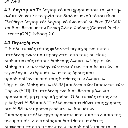
SA v.4.0).
4.2. Λογισμικό
Το Λογισμικό που χρησιμοποιείται για την
ανάπτυξη και λειτουργία του διαδικτυακού τόπου είναι
Ελεύθερο Λογισμικό/ Λογισμικό Ανοικτού Κώδικα (ΕΛ/ΛΑΚ)
και διατίθεται με την Γενική Άδεια Χρήσης (General Public
Licence (GPL)) έκδοση 2.0.
4.3 Περιεχόμενο
O διαδικτυακός τόπος φιλοξενεί περιεχόμενο τύπου
μεταδεδομένων που προέρχεται από τους οικείους
διαδικτυακούς τόπους διάθεσης Ανοικτών Ψηφιακών
Μαθημάτων των ελληνικών ανωτάτων εκπαιδευτικών και
τεχνολογικών ιδρυμάτων με τους όρους που
προσδιορίζονται από τους διαθέτες των Ανοικτών
Ψηφιακών Μαθημάτων (ΑΨΜ) και Ανοικτών Εκπαιδευτικών
Πόρων (ΑΕΠ). Τα μεταδεδομένα διατίθενται μόνο για
προσωπική, μη εμπορική χρήση. Ο δικτυακός τόπος δεν
φιλοξενεί ΑΨΜ και ΑΕΠ αλλά ανακατευθύνει τους χρήστες
στα ΑΨΜ των προαναφερόμενων ιδρυμάτων.
Οποιοδήποτε άλλο έργο προστατεύεται από το δίκαιο της
πνευματικής ιδιοκτησίας και διατίθεται με άδειες
διαφορετικές από τις ανωτέρω, προσδιορίζεται ρητά και