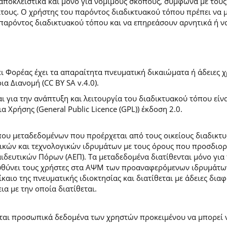
 αποκλειστικά και μόνο για νόμιμους σκοπούς, σύμφωνα με τους
ίτους. Ο χρήστης του παρόντος διαδικτυακού τόπου πρέπει να 
παρόντος διαδικτυακού τόπου και να επηρεάσουν αρνητικά ή ν
 Φορέας έχει τα απαραίτητα πνευματική δικαιώματα ή άδειες χρ
 Διανομή (CC BY SA v.4.0).
ι για την ανάπτυξη και λειτουργία του διαδικτυακού τόπου είν
α Χρήσης (General Public Licence (GPL)) έκδοση 2.0.
ύπου μεταδεδομένων που προέρχεται από τους οικείους διαδικ
ών και τεχνολογικών ιδρυμάτων με τους όρους που προσδιορί
ευτικών Πόρων (ΑΕΠ). Τα μεταδεδομένα διατίθενται μόνο για 
ευθύνει τους χρήστες στα ΑΨΜ των προαναφερόμενων ιδρυμάτω
αιο της πνευματικής ιδιοκτησίας και διατίθεται με άδειες δια
ια με την οποία διατίθεται.
εται προσωπικά δεδομένα των χρηστών προκειμένου να μπορεί ν