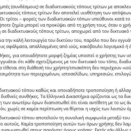
ομπές (συνδέσμους) σε διαδικτυακούς τόπους τρίτων με αποκλε
κτυακούς τόπους τρίτων δεν αποτελεί υιοθέτηση των απόψεων
Οι τρίτοι – φορείς των διαδικτυακών τόπων υπεύθυνοι κατά το 
ήποτε ζημία μπορεί να προκύψει από τη χρήση τους, όταν ο χ
η σε διαδικτυακούς τόπους τρίτων, αποχωρεί από τον δικτυακό
 την καλή λειτουργία του δικτύου του, παρόλο που δεν εγγυάτ
ίδους σφάλματα, απαλλαγμένες από ιούς, κακόβουλο λογισμικό ή 
ήκες, για οποιαδήποτε μορφή ζημίας υποστεί ο χρήστης των ι
γγυάται ότι κάθε σχετιζόμενος με τον δικτυακό του τόπο, διαδι
α τίθεται στη διάθεσή του χρήστη/επισκέπτη δεν περιέχουν «ιο
θεσιμότητα των περιεχομένων, ιστοσελίδων, υπηρεσιών, επιλογ
 δικτυακού τόπου καθώς και οποιαδήποτε τροποποίηση ή αλλαγ
κές διεθνείς συνθήκες. Τα Ελληνικά Δικαστήρια ορίζονται ως τα
των ανωτέρω όρων διαπιστωθεί ότι είναι αντίθετη με το ως άνω
ρόν, χωρίς σε καμία περίπτωση να θίγεται η ισχύς των λοιπών ό
 δικτυακού τόπου αποτελούν τη συνολική συμφωνία μεταξύ του
νο αυτούς. Καμία τροποποίηση αυτών των όρων χρήσης δεν λαμβ
 ενσωματωθεί στους παρόντες όρους χρήσης. Εκτός εάν άλλως ο