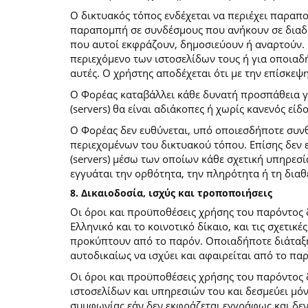
O δικτυακός τόπος ενδέχεται να περιέχει παραπ
παραπομπή σε συνδέσμους που ανήκουν σε διαδι
που αυτοί εκφράζουν, δημοσιεύουν ή αναρτούν. 
περιεχόμενο των ιστοσελίδων τους ή για οποιαδ
αυτές. Ο χρήστης αποδέχεται ότι με την επίσκεψ
Ο Φορέας καταβάλλει κάθε δυνατή προσπάθεια για
(servers) θα είναι αδιάκοπες ή χωρίς κανενός ε
Ο Φορέας δεν ευθύνεται, υπό οποιεσδήποτε συνθ
περιεχομένων του δικτυακού τόπου. Επίσης δεν ε
(servers) μέσω των οποίων κάθε σχετική υπηρεσί
εγγυάται την ορθότητα, την πληρότητα ή τη δια
8. Δικαιοδοσία, ισχύς και τροποποιήσεις
Οι όροι και προϋποθέσεις χρήσης του παρόντος
Ελληνικό και το κοινοτικό δίκαιο, και τις σχετι
προκύπτουν από το παρόν. Οποιαδήποτε διάταξη 
αυτοδικαίως να ισχύει και αφαιρείται από το πα
Οι όροι και προϋποθέσεις χρήσης του παρόντος
ιστοσελίδων και υπηρεσιών του και δεσμεύει μό
συμφωνίας εάν δεν εκφράζεται εγγράφως και δεν