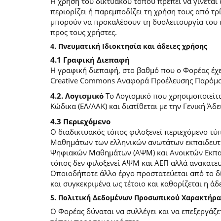
Η χρήση του δικτυακού τόπου πρέπει να γίνεται
περιορίζει ή παρεμποδίζει τη χρήση τους από τρ
μπορούν να προκαλέσουν τη δυσλειτουργία του 
προς τους χρήστες.
4. Πνευματική Ιδιοκτησία και άδειες χρήσης
4.1 Γραφική Διεπαφή
Η γραφική διεπαφή, στο βαθμό που ο Φορέας έχει
Creative Commons Αναφορά Προέλευσης Παρόμοια
4.2. Λογισμικό
Το Λογισμικό που χρησιμοποιείτα
Κώδικα (ΕΛ/ΛΑΚ) και διατίθεται με την Γενική Άδει
4.3 Περιεχόμενο
O διαδικτυακός τόπος φιλοξενεί περιεχόμενο τ
Μαθημάτων των ελληνικών ανωτάτων εκπαιδευτικ
Ψηφιακών Μαθημάτων (ΑΨΜ) και Ανοικτών Εκπαιδ
τόπος δεν φιλοξενεί ΑΨΜ και ΑΕΠ αλλά ανακατ
Οποιοδήποτε άλλο έργο προστατεύεται από το δίκ
και συγκεκριμένα ως τέτοιο και καθορίζεται η άδε
5. Πολιτική Δεδομένων Προσωπικού Χαρακτήρα
Ο Φορέας δύναται να συλλέγει και να επεξεργάζ