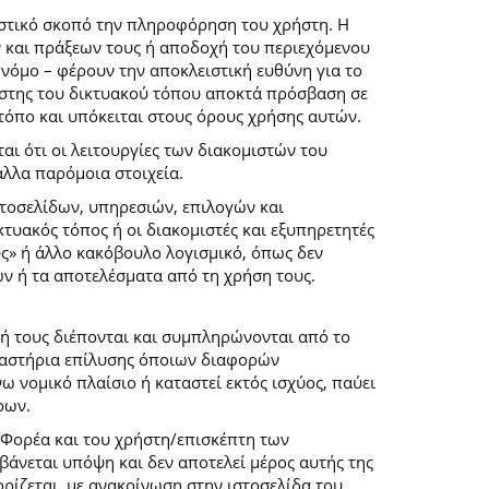
ιστικό σκοπό την πληροφόρηση του χρήστη. Η
 και πράξεων τους ή αποδοχή του περιεχόμενου
νόμο – φέρουν την αποκλειστική ευθύνη για το
ρήστης του δικτυακού τόπου αποκτά πρόσβαση σε
 τόπο και υπόκειται στους όρους χρήσης αυτών.
αι ότι οι λειτουργίες των διακομιστών του
άλλα παρόμοια στοιχεία.
στοσελίδων, υπηρεσιών, επιλογών και
κτυακός τόπος ή οι διακομιστές και εξυπηρετητές
ύς» ή άλλο κακόβουλο λογισμικό, όπως δεν
ών ή τα αποτελέσματα από τη χρήση τους.
ή τους διέπονται και συμπληρώνονται από το
 δικαστήρια επίλυσης όποιων διαφορών
 νομικό πλαίσιο ή καταστεί εκτός ισχύος, παύει
ρων.
 Φορέα και του χρήστη/επισκέπτη των
άνεται υπόψη και δεν αποτελεί μέρος αυτής της
ρίζεται, με ανακοίνωση στην ιστοσελίδα του