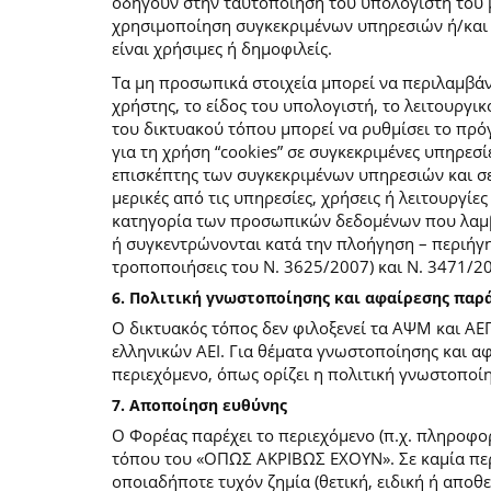
οδηγούν στην ταυτοποίηση του υπολογιστή του 
χρησιμοποίηση συγκεκριμένων υπηρεσιών ή/και σ
είναι χρήσιμες ή δημοφιλείς.
Τα μη προσωπικά στοιχεία μπορεί να περιλαμβάν
χρήστης, το είδος του υπολογιστή, το λειτουργι
του δικτυακού τόπου μπορεί να ρυθμίσει το πρόγ
για τη χρήση “cookies” σε συγκεκριμένες υπηρεσί
επισκέπτης των συγκεκριμένων υπηρεσιών και σελ
μερικές από τις υπηρεσίες, χρήσεις ή λειτουργ
κατηγορία των προσωπικών δεδομένων που λαμβά
ή συγκεντρώνονται κατά την πλοήγηση – περιήγη
τροποποιήσεις του Ν. 3625/2007) και Ν. 3471/
6. Πολιτική γνωστοποίησης και αφαίρεσης πα
Ο δικτυακός τόπος δεν φιλοξενεί τα ΑΨΜ και ΑΕ
ελληνικών ΑΕΙ. Για θέματα γνωστοποίησης και α
περιεχόμενο, όπως ορίζει η πολιτική γνωστοπο
7. Αποποίηση ευθύνης
Ο Φορέας παρέχει το περιεχόμενο (π.χ. πληροφορ
τόπου του «ΟΠΩΣ ΑΚΡΙΒΩΣ ΕΧΟΥΝ». Σε καμία περί
οποιαδήποτε τυχόν ζημία (θετική, ειδική ή αποθ