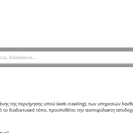
ης της περιήγησης ιστού (web crawling), των υπηρεσιών λανθά
 το διαδικτυακό τόπο, προϋποθέτει την ανεπιφύλακτη αποδοχ
τυο".