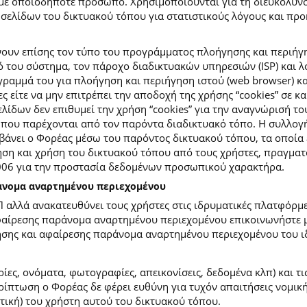
με οποιοδήποτε πρόσωπο. Χρησιμοποιούνται για τη διευκόλυν
ελίδων του δικτυακού τόπου για στατιστικούς λόγους και προκε
ουν επίσης τον τύπο του προγράμματος πλοήγησης και περιήγη
κό του σύστημα, τον πάροχο διαδικτυακών υπηρεσιών (ISP) και 
ραμμά του για πλοήγηση και περιήγηση ιστού (web browser) κα
ες είτε να μην επιτρέπει την αποδοχή της χρήσης “cookies” σε 
ίδων δεν επιθυμεί την χρήση “cookies” για την αναγνώρισή το
ίες που παρέχονται από τον παρόντα διαδικτυακό τόπο. Η συλλ
νει ο Φορέας μέσω του παρόντος δικτυακού τόπου, τα οποία ε
ση και χρήση του δικτυακού τόπου από τους χρήστες, πραγματο
2006 για την προστασία δεδομένων προσωπικού χαρακτήρα.
ράνομα αναρτημένου περιεχομένου
Π αλλά ανακατευθύνει τους χρήστες στις ιδρυματικές πλατφόρ
φαίρεσης παράνομα αναρτημένου περιεχομένου επικοινωνήστε με
ίησης και αφαίρεσης παράνομα αναρτημένου περιεχομένου του ι
ίες, ονόματα, φωτογραφίες, απεικονίσεις, δεδομένα κλπ) και τ
πτωση ο Φορέας δε φέρει ευθύνη για τυχόν απαιτήσεις νομικής
ετική) του χρήστη αυτού του δικτυακού τόπου.