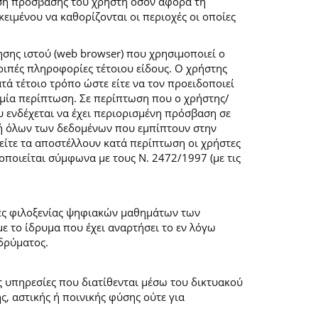
ση πρόσβασης του χρήστη όσον αφορά τη
ιμένου να καθορίζονται οι περιοχές οι οποίες
σης ιστού (web browser) που χρησιμοποιεί ο
λοιπές πληροφορίες τέτοιου είδους. Ο χρήστης
τά τέτοιο τρόπο ώστε είτε να τον προειδοποιεί
καμία περίπτωση. Σε περίπτωση που ο χρήστης/
υ ενδέχεται να έχει περιορισμένη πρόσβαση σε
ογή όλων των δεδομένων που εμπίπτουν στην
ίτε τα αποστέλλουν κατά περίπτωση οι χρήστες
ποιείται σύμφωνα με τους Ν. 2472/1997 (με τις
μες φιλοξενίας ψηφιακών μαθημάτων των
 το ίδρυμα που έχει αναρτήσει το εν λόγω
δρύματος.
ις υπηρεσίες που διατίθενται μέσω του δικτυακού
, αστικής ή ποινικής φύσης ούτε για