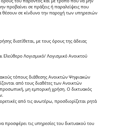
 όρους του παρόντος και με τρόπο που να μην
μην προβαίνει σε πράξεις ή παραλείψεις που
α θέσουν σε κίνδυνο την παροχή των υπηρεσιών
ήσης διατίθεται, με τους όρους της άδειας
αι Ελεύθερο Λογισμικό/ Λογισμικό Ανοικτού
τυακούς τόπους διάθεσης Ανοικτών Ψηφιακών
ζονται από τους διαθέτες των Ανοικτών
προσωπική, μη εμπορική χρήση. Ο δικτυακός
ν.
φορετικές από τις ανωτέρω, προσδιορίζεται ρητά
α προσφέρει τις υπηρεσίες του δικτυακού του