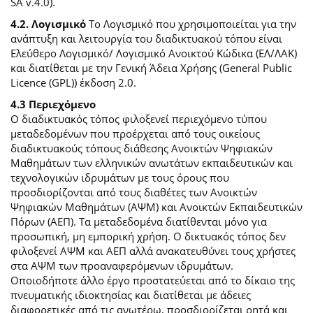
SA v.4.0).
4.2. Λογισμικό
Το Λογισμικό που χρησιμοποιείται για την
ανάπτυξη και λειτουργία του διαδικτυακού τόπου είναι
Ελεύθερο Λογισμικό/ Λογισμικό Ανοικτού Κώδικα (ΕΛ/ΛΑΚ)
και διατίθεται με την Γενική Άδεια Χρήσης (General Public
Licence (GPL)) έκδοση 2.0.
4.3 Περιεχόμενο
O διαδικτυακός τόπος φιλοξενεί περιεχόμενο τύπου
μεταδεδομένων που προέρχεται από τους οικείους
διαδικτυακούς τόπους διάθεσης Ανοικτών Ψηφιακών
Μαθημάτων των ελληνικών ανωτάτων εκπαιδευτικών και
τεχνολογικών ιδρυμάτων με τους όρους που
προσδιορίζονται από τους διαθέτες των Ανοικτών
Ψηφιακών Μαθημάτων (ΑΨΜ) και Ανοικτών Εκπαιδευτικών
Πόρων (ΑΕΠ). Τα μεταδεδομένα διατίθενται μόνο για
προσωπική, μη εμπορική χρήση. Ο δικτυακός τόπος δεν
φιλοξενεί ΑΨΜ και ΑΕΠ αλλά ανακατευθύνει τους χρήστες
στα ΑΨΜ των προαναφερόμενων ιδρυμάτων.
Οποιοδήποτε άλλο έργο προστατεύεται από το δίκαιο της
πνευματικής ιδιοκτησίας και διατίθεται με άδειες
διαφορετικές από τις ανωτέρω, προσδιορίζεται ρητά και