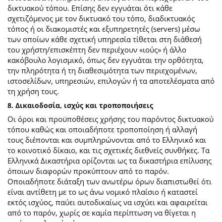
δικτυακού τόπου. Επίσης δεν εγγυάται ότι κάθε
σχετιζόμενος με τον δικτυακό του τόπο, διαδικτυακός
τόπος ή οι διακομιστές και εξυπηρετητές (servers) μέσω
των οποίων κάθε σχετική υπηρεσία τίθεται στη διάθεσή
του χρήστη/επισκέπτη δεν περιέχουν «ιούς» ή άλλο
κακόβουλο λογισμικό, όπως δεν εγγυάται την ορθότητα,
την πληρότητα ή τη διαθεσιμότητα των περιεχομένων,
ιστοσελίδων, υπηρεσιών, επιλογών ή τα αποτελέσματα από
τη χρήση τους.
8. Δικαιοδοσία, ισχύς και τροποποιήσεις
Οι όροι και προϋποθέσεις χρήσης του παρόντος δικτυακού
τόπου καθώς και οποιαδήποτε τροποποίηση ή αλλαγή
τους διέπονται και συμπληρώνονται από το Ελληνικό και
το κοινοτικό δίκαιο, και τις σχετικές διεθνείς συνθήκες. Τα
Ελληνικά Δικαστήρια ορίζονται ως τα δικαστήρια επίλυσης
όποιων διαφορών προκύπτουν από το παρόν.
Οποιαδήποτε διάταξη των ανωτέρω όρων διαπιστωθεί ότι
είναι αντίθετη με το ως άνω νομικό πλαίσιο ή καταστεί
εκτός ισχύος, παύει αυτοδικαίως να ισχύει και αφαιρείται
από το παρόν, χωρίς σε καμία περίπτωση να θίγεται η