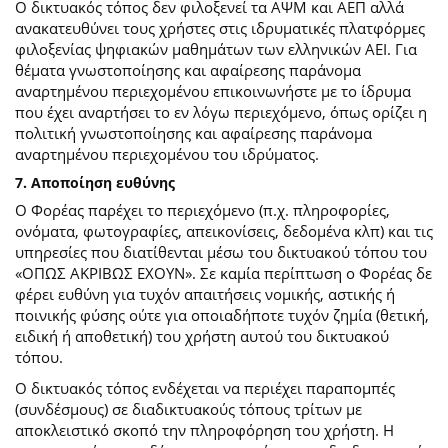
Ο δικτυακός τόπος δεν φιλοξενεί τα ΑΨΜ και ΑΕΠ αλλά
ανακατευθύνει τους χρήστες στις ιδρυματικές πλατφόρμες
φιλοξενίας ψηφιακών μαθημάτων των ελληνικών ΑΕΙ. Για
θέματα γνωστοποίησης και αφαίρεσης παράνομα
αναρτημένου περιεχομένου επικοινωνήστε με το ίδρυμα
που έχει αναρτήσει το εν λόγω περιεχόμενο, όπως ορίζει η
πολιτική γνωστοποίησης και αφαίρεσης παράνομα
αναρτημένου περιεχομένου του ιδρύματος.
7. Αποποίηση ευθύνης
Ο Φορέας παρέχει το περιεχόμενο (π.χ. πληροφορίες,
ονόματα, φωτογραφίες, απεικονίσεις, δεδομένα κλπ) και τις
υπηρεσίες που διατίθενται μέσω του δικτυακού τόπου του
«ΟΠΩΣ ΑΚΡΙΒΩΣ ΕΧΟΥΝ». Σε καμία περίπτωση ο Φορέας δε
φέρει ευθύνη για τυχόν απαιτήσεις νομικής, αστικής ή
ποινικής φύσης ούτε για οποιαδήποτε τυχόν ζημία (θετική,
ειδική ή αποθετική) του χρήστη αυτού του δικτυακού
τόπου.
O δικτυακός τόπος ενδέχεται να περιέχει παραπομπές
(συνδέσμους) σε διαδικτυακούς τόπους τρίτων με
αποκλειστικό σκοπό την πληροφόρηση του χρήστη. Η