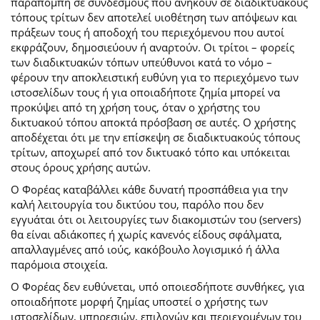
παραπομπή σε συνδέσμους που ανήκουν σε διαδικτυακούς
τόπους τρίτων δεν αποτελεί υιοθέτηση των απόψεων και
πράξεων τους ή αποδοχή του περιεχόμενου που αυτοί
εκφράζουν, δημοσιεύουν ή αναρτούν. Οι τρίτοι – φορείς
των διαδικτυακών τόπων υπεύθυνοι κατά το νόμο –
φέρουν την αποκλειστική ευθύνη για το περιεχόμενο των
ιστοσελίδων τους ή για οποιαδήποτε ζημία μπορεί να
προκύψει από τη χρήση τους, όταν ο χρήστης του
δικτυακού τόπου αποκτά πρόσβαση σε αυτές. Ο χρήστης
αποδέχεται ότι με την επίσκεψη σε διαδικτυακούς τόπους
τρίτων, αποχωρεί από τον δικτυακό τόπο και υπόκειται
στους όρους χρήσης αυτών.
Ο Φορέας καταβάλλει κάθε δυνατή προσπάθεια για την
καλή λειτουργία του δικτύου του, παρόλο που δεν
εγγυάται ότι οι λειτουργίες των διακομιστών του (servers)
θα είναι αδιάκοπες ή χωρίς κανενός είδους σφάλματα,
απαλλαγμένες από ιούς, κακόβουλο λογισμικό ή άλλα
παρόμοια στοιχεία.
Ο Φορέας δεν ευθύνεται, υπό οποιεσδήποτε συνθήκες, για
οποιαδήποτε μορφή ζημίας υποστεί ο χρήστης των
ιστοσελίδων, υπηρεσιών, επιλογών και περιεχομένων του