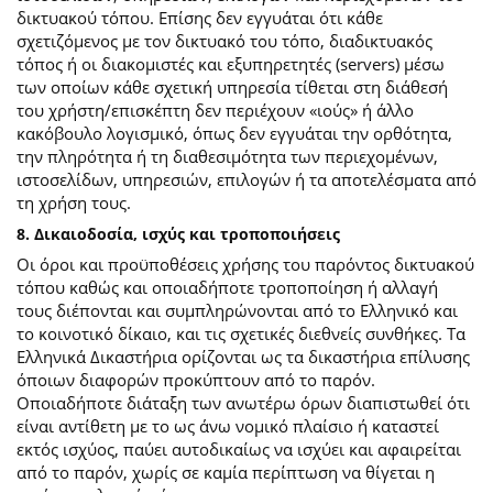
δικτυακού τόπου. Επίσης δεν εγγυάται ότι κάθε
σχετιζόμενος με τον δικτυακό του τόπο, διαδικτυακός
τόπος ή οι διακομιστές και εξυπηρετητές (servers) μέσω
των οποίων κάθε σχετική υπηρεσία τίθεται στη διάθεσή
του χρήστη/επισκέπτη δεν περιέχουν «ιούς» ή άλλο
κακόβουλο λογισμικό, όπως δεν εγγυάται την ορθότητα,
την πληρότητα ή τη διαθεσιμότητα των περιεχομένων,
ιστοσελίδων, υπηρεσιών, επιλογών ή τα αποτελέσματα από
τη χρήση τους.
8. Δικαιοδοσία, ισχύς και τροποποιήσεις
Οι όροι και προϋποθέσεις χρήσης του παρόντος δικτυακού
τόπου καθώς και οποιαδήποτε τροποποίηση ή αλλαγή
τους διέπονται και συμπληρώνονται από το Ελληνικό και
το κοινοτικό δίκαιο, και τις σχετικές διεθνείς συνθήκες. Τα
Ελληνικά Δικαστήρια ορίζονται ως τα δικαστήρια επίλυσης
όποιων διαφορών προκύπτουν από το παρόν.
Οποιαδήποτε διάταξη των ανωτέρω όρων διαπιστωθεί ότι
είναι αντίθετη με το ως άνω νομικό πλαίσιο ή καταστεί
εκτός ισχύος, παύει αυτοδικαίως να ισχύει και αφαιρείται
από το παρόν, χωρίς σε καμία περίπτωση να θίγεται η