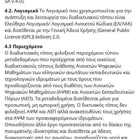
SA v.4.0).
4.2. Λογισμικό
Το Λογισμικό που χρησιμοποιείται για την
ανάπτυξη και λειτουργία του διαδικτυακού τόπου είναι
Ελεύθερο Λογισμικό/ Λογισμικό Ανοικτού Κώδικα (ΕΛ/ΛΑΚ)
και διατίθεται με την Γενική Άδεια Χρήσης (General Public
Licence (GPL)) έκδοση 2.0.
4.3 Περιεχόμενο
O διαδικτυακός τόπος φιλοξενεί περιεχόμενο τύπου
μεταδεδομένων που προέρχεται από τους οικείους
διαδικτυακούς τόπους διάθεσης Ανοικτών Ψηφιακών
Μαθημάτων των ελληνικών ανωτάτων εκπαιδευτικών και
τεχνολογικών ιδρυμάτων με τους όρους που
προσδιορίζονται από τους διαθέτες των Ανοικτών
Ψηφιακών Μαθημάτων (ΑΨΜ) και Ανοικτών Εκπαιδευτικών
Πόρων (ΑΕΠ). Τα μεταδεδομένα διατίθενται μόνο για
προσωπική, μη εμπορική χρήση. Ο δικτυακός τόπος δεν
φιλοξενεί ΑΨΜ και ΑΕΠ αλλά ανακατευθύνει τους χρήστες
στα ΑΨΜ των προαναφερόμενων ιδρυμάτων.
Οποιοδήποτε άλλο έργο προστατεύεται από το δίκαιο της
πνευματικής ιδιοκτησίας και διατίθεται με άδειες
διαφορετικές από τις ανωτέρω, προσδιορίζεται ρητά και