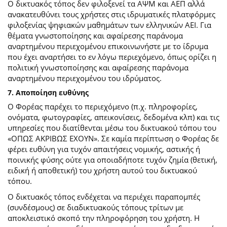
Ο δικτυακός τόπος δεν φιλοξενεί τα ΑΨΜ και ΑΕΠ αλλά
ανακατευθύνει τους χρήστες στις ιδρυματικές πλατφόρμες
φιλοξενίας ψηφιακών μαθημάτων των ελληνικών ΑΕΙ. Για
θέματα γνωστοποίησης και αφαίρεσης παράνομα
αναρτημένου περιεχομένου επικοινωνήστε με το ίδρυμα
που έχει αναρτήσει το εν λόγω περιεχόμενο, όπως ορίζει η
πολιτική γνωστοποίησης και αφαίρεσης παράνομα
αναρτημένου περιεχομένου του ιδρύματος.
7. Αποποίηση ευθύνης
Ο Φορέας παρέχει το περιεχόμενο (π.χ. πληροφορίες,
ονόματα, φωτογραφίες, απεικονίσεις, δεδομένα κλπ) και τις
υπηρεσίες που διατίθενται μέσω του δικτυακού τόπου του
«ΟΠΩΣ ΑΚΡΙΒΩΣ ΕΧΟΥΝ». Σε καμία περίπτωση ο Φορέας δε
φέρει ευθύνη για τυχόν απαιτήσεις νομικής, αστικής ή
ποινικής φύσης ούτε για οποιαδήποτε τυχόν ζημία (θετική,
ειδική ή αποθετική) του χρήστη αυτού του δικτυακού
τόπου.
O δικτυακός τόπος ενδέχεται να περιέχει παραπομπές
(συνδέσμους) σε διαδικτυακούς τόπους τρίτων με
αποκλειστικό σκοπό την πληροφόρηση του χρήστη. Η