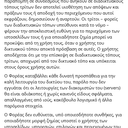
παραπομπή σε συνδέσμους που ανήκουν σε διαδικτυακούς
τόπους τρίτων δεν αποτελεί υιοθέτηση των απόψεων και
πράξεων τους ή αποδοχή του περιεχόμενου που αυτοί
εκφράζουν, δημοσιεύουν ή αναρτούν. Οι τρίτοι – φορείς
των διαδικτυακών τόπων υπεύθυνοι κατά το νόμο –
φέρουν την αποκλειστική ευθύνη για το περιεχόμενο των
ιστοσελίδων τους ή για οποιαδήποτε ζημία μπορεί να
προκύψει από τη χρήση τους, όταν ο χρήστης του
δικτυακού τόπου αποκτά πρόσβαση σε αυτές. Ο χρήστης
αποδέχεται ότι με την επίσκεψη σε διαδικτυακούς τόπους
τρίτων, αποχωρεί από τον δικτυακό τόπο και υπόκειται
στους όρους χρήσης αυτών.
Ο Φορέας καταβάλλει κάθε δυνατή προσπάθεια για την
καλή λειτουργία του δικτύου του, παρόλο που δεν
εγγυάται ότι οι λειτουργίες των διακομιστών του (servers)
θα είναι αδιάκοπες ή χωρίς κανενός είδους σφάλματα,
απαλλαγμένες από ιούς, κακόβουλο λογισμικό ή άλλα
παρόμοια στοιχεία.
Ο Φορέας δεν ευθύνεται, υπό οποιεσδήποτε συνθήκες, για
οποιαδήποτε μορφή ζημίας υποστεί ο χρήστης των
ιστοσελίδων, υπηρεσιών, επιλογών και περιεχομένων του