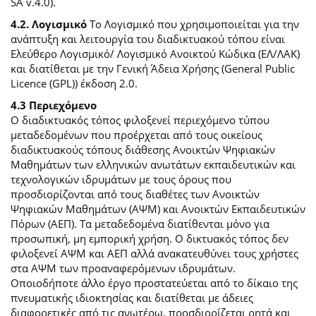
SA v.4.0).
4.2. Λογισμικό
Το Λογισμικό που χρησιμοποιείται για την
ανάπτυξη και λειτουργία του διαδικτυακού τόπου είναι
Ελεύθερο Λογισμικό/ Λογισμικό Ανοικτού Κώδικα (ΕΛ/ΛΑΚ)
και διατίθεται με την Γενική Άδεια Χρήσης (General Public
Licence (GPL)) έκδοση 2.0.
4.3 Περιεχόμενο
O διαδικτυακός τόπος φιλοξενεί περιεχόμενο τύπου
μεταδεδομένων που προέρχεται από τους οικείους
διαδικτυακούς τόπους διάθεσης Ανοικτών Ψηφιακών
Μαθημάτων των ελληνικών ανωτάτων εκπαιδευτικών και
τεχνολογικών ιδρυμάτων με τους όρους που
προσδιορίζονται από τους διαθέτες των Ανοικτών
Ψηφιακών Μαθημάτων (ΑΨΜ) και Ανοικτών Εκπαιδευτικών
Πόρων (ΑΕΠ). Τα μεταδεδομένα διατίθενται μόνο για
προσωπική, μη εμπορική χρήση. Ο δικτυακός τόπος δεν
φιλοξενεί ΑΨΜ και ΑΕΠ αλλά ανακατευθύνει τους χρήστες
στα ΑΨΜ των προαναφερόμενων ιδρυμάτων.
Οποιοδήποτε άλλο έργο προστατεύεται από το δίκαιο της
πνευματικής ιδιοκτησίας και διατίθεται με άδειες
διαφορετικές από τις ανωτέρω, προσδιορίζεται ρητά και