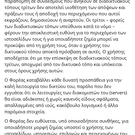
παραπομπή σε συνδέσμους που ανήκουν σε διαδικτυακούς
τόπους τρίτων δεν αποτελεί υιοθέτηση των απόψεων και
πράξεων τους ή αποδοχή του περιεχόμενου που αυτοί
εκφράζουν, δημοσιεύουν ή αναρτούν. Οι τρίτοι – φορείς
των διαδικτυακών τόπων υπεύθυνοι κατά το νόμο –
φέρουν την αποκλειστική ευθύνη για το περιεχόμενο των
ιστοσελίδων τους ή για οποιαδήποτε ζημία μπορεί να
προκύψει από τη χρήση τους, όταν ο χρήστης του
δικτυακού τόπου αποκτά πρόσβαση σε αυτές. Ο χρήστης
αποδέχεται ότι με την επίσκεψη σε διαδικτυακούς τόπους
τρίτων, αποχωρεί από τον δικτυακό τόπο και υπόκειται
στους όρους χρήσης αυτών.
Ο Φορέας καταβάλλει κάθε δυνατή προσπάθεια για την
καλή λειτουργία του δικτύου του, παρόλο που δεν
εγγυάται ότι οι λειτουργίες των διακομιστών του (servers)
θα είναι αδιάκοπες ή χωρίς κανενός είδους σφάλματα,
απαλλαγμένες από ιούς, κακόβουλο λογισμικό ή άλλα
παρόμοια στοιχεία.
Ο Φορέας δεν ευθύνεται, υπό οποιεσδήποτε συνθήκες, για
οποιαδήποτε μορφή ζημίας υποστεί ο χρήστης των
ιστοσελίδων, υπηρεσιών, επιλογών και περιεχομένων του