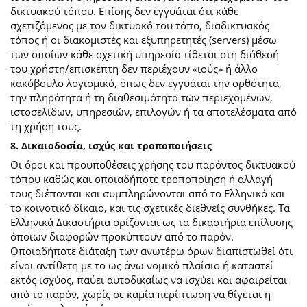
δικτυακού τόπου. Επίσης δεν εγγυάται ότι κάθε
σχετιζόμενος με τον δικτυακό του τόπο, διαδικτυακός
τόπος ή οι διακομιστές και εξυπηρετητές (servers) μέσω
των οποίων κάθε σχετική υπηρεσία τίθεται στη διάθεσή
του χρήστη/επισκέπτη δεν περιέχουν «ιούς» ή άλλο
κακόβουλο λογισμικό, όπως δεν εγγυάται την ορθότητα,
την πληρότητα ή τη διαθεσιμότητα των περιεχομένων,
ιστοσελίδων, υπηρεσιών, επιλογών ή τα αποτελέσματα από
τη χρήση τους.
8. Δικαιοδοσία, ισχύς και τροποποιήσεις
Οι όροι και προϋποθέσεις χρήσης του παρόντος δικτυακού
τόπου καθώς και οποιαδήποτε τροποποίηση ή αλλαγή
τους διέπονται και συμπληρώνονται από το Ελληνικό και
το κοινοτικό δίκαιο, και τις σχετικές διεθνείς συνθήκες. Τα
Ελληνικά Δικαστήρια ορίζονται ως τα δικαστήρια επίλυσης
όποιων διαφορών προκύπτουν από το παρόν.
Οποιαδήποτε διάταξη των ανωτέρω όρων διαπιστωθεί ότι
είναι αντίθετη με το ως άνω νομικό πλαίσιο ή καταστεί
εκτός ισχύος, παύει αυτοδικαίως να ισχύει και αφαιρείται
από το παρόν, χωρίς σε καμία περίπτωση να θίγεται η