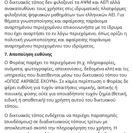
Ο δικτυακός τόπος δεν φιλοξενεί τα ΑΨΜ και ΑΕΠ αλλά
ανακατευθύνει τους χρήστες στις ιδρυματικές πλατφόρμες
φιλοξενίας ψηφιακών μαθημάτων των ελληνικών ΑΕΙ. Για
θέματα γνωστοποίησης και αφαίρεσης παράνομα
αναρτημένου περιεχομένου επικοινωνήστε με το ίδρυμα
που έχει αναρτήσει το εν λόγω περιεχόμενο, όπως ορίζει η
πολιτική γνωστοποίησης και αφαίρεσης παράνομα
αναρτημένου περιεχομένου του ιδρύματος.
7. Αποποίηση ευθύνης
Ο Φορέας παρέχει το περιεχόμενο (π.χ. πληροφορίες,
ονόματα, φωτογραφίες, απεικονίσεις, δεδομένα κλπ) και τις
υπηρεσίες που διατίθενται μέσω του δικτυακού τόπου του
«ΟΠΩΣ ΑΚΡΙΒΩΣ ΕΧΟΥΝ». Σε καμία περίπτωση ο Φορέας δε
φέρει ευθύνη για τυχόν απαιτήσεις νομικής, αστικής ή
ποινικής φύσης ούτε για οποιαδήποτε τυχόν ζημία (θετική,
ειδική ή αποθετική) του χρήστη αυτού του δικτυακού
τόπου.
O δικτυακός τόπος ενδέχεται να περιέχει παραπομπές
(συνδέσμους) σε διαδικτυακούς τόπους τρίτων με
αποκλειστικό σκοπό την πληροφόρηση του χρήστη. Η