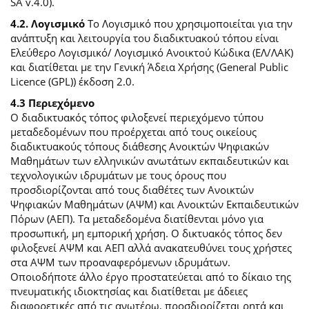
SA v.4.0).
4.2. Λογισμικό
Το Λογισμικό που χρησιμοποιείται για την
ανάπτυξη και λειτουργία του διαδικτυακού τόπου είναι
Ελεύθερο Λογισμικό/ Λογισμικό Ανοικτού Κώδικα (ΕΛ/ΛΑΚ)
και διατίθεται με την Γενική Άδεια Χρήσης (General Public
Licence (GPL)) έκδοση 2.0.
4.3 Περιεχόμενο
O διαδικτυακός τόπος φιλοξενεί περιεχόμενο τύπου
μεταδεδομένων που προέρχεται από τους οικείους
διαδικτυακούς τόπους διάθεσης Ανοικτών Ψηφιακών
Μαθημάτων των ελληνικών ανωτάτων εκπαιδευτικών και
τεχνολογικών ιδρυμάτων με τους όρους που
προσδιορίζονται από τους διαθέτες των Ανοικτών
Ψηφιακών Μαθημάτων (ΑΨΜ) και Ανοικτών Εκπαιδευτικών
Πόρων (ΑΕΠ). Τα μεταδεδομένα διατίθενται μόνο για
προσωπική, μη εμπορική χρήση. Ο δικτυακός τόπος δεν
φιλοξενεί ΑΨΜ και ΑΕΠ αλλά ανακατευθύνει τους χρήστες
στα ΑΨΜ των προαναφερόμενων ιδρυμάτων.
Οποιοδήποτε άλλο έργο προστατεύεται από το δίκαιο της
πνευματικής ιδιοκτησίας και διατίθεται με άδειες
διαφορετικές από τις ανωτέρω, προσδιορίζεται ρητά και