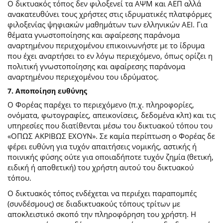
Ο δικτυακός τόπος δεν φιλοξενεί τα ΑΨΜ και ΑΕΠ αλλά
ανακατευθύνει τους χρήστες στις ιδρυματικές πλατφόρμες
φιλοξενίας ψηφιακών μαθημάτων των ελληνικών ΑΕΙ. Για
θέματα γνωστοποίησης και αφαίρεσης παράνομα
αναρτημένου περιεχομένου επικοινωνήστε με το ίδρυμα
που έχει αναρτήσει το εν λόγω περιεχόμενο, όπως ορίζει η
πολιτική γνωστοποίησης και αφαίρεσης παράνομα
αναρτημένου περιεχομένου του ιδρύματος.
7. Αποποίηση ευθύνης
Ο Φορέας παρέχει το περιεχόμενο (π.χ. πληροφορίες,
ονόματα, φωτογραφίες, απεικονίσεις, δεδομένα κλπ) και τις
υπηρεσίες που διατίθενται μέσω του δικτυακού τόπου του
«ΟΠΩΣ ΑΚΡΙΒΩΣ ΕΧΟΥΝ». Σε καμία περίπτωση ο Φορέας δε
φέρει ευθύνη για τυχόν απαιτήσεις νομικής, αστικής ή
ποινικής φύσης ούτε για οποιαδήποτε τυχόν ζημία (θετική,
ειδική ή αποθετική) του χρήστη αυτού του δικτυακού
τόπου.
O δικτυακός τόπος ενδέχεται να περιέχει παραπομπές
(συνδέσμους) σε διαδικτυακούς τόπους τρίτων με
αποκλειστικό σκοπό την πληροφόρηση του χρήστη. Η