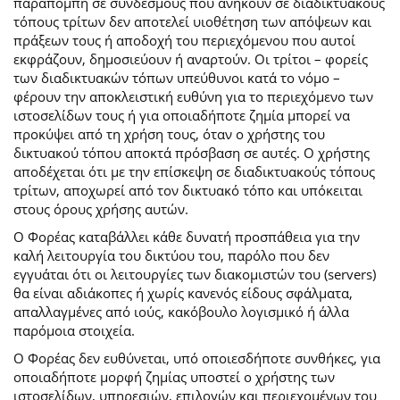
παραπομπή σε συνδέσμους που ανήκουν σε διαδικτυακούς
τόπους τρίτων δεν αποτελεί υιοθέτηση των απόψεων και
πράξεων τους ή αποδοχή του περιεχόμενου που αυτοί
εκφράζουν, δημοσιεύουν ή αναρτούν. Οι τρίτοι – φορείς
των διαδικτυακών τόπων υπεύθυνοι κατά το νόμο –
φέρουν την αποκλειστική ευθύνη για το περιεχόμενο των
ιστοσελίδων τους ή για οποιαδήποτε ζημία μπορεί να
προκύψει από τη χρήση τους, όταν ο χρήστης του
δικτυακού τόπου αποκτά πρόσβαση σε αυτές. Ο χρήστης
αποδέχεται ότι με την επίσκεψη σε διαδικτυακούς τόπους
τρίτων, αποχωρεί από τον δικτυακό τόπο και υπόκειται
στους όρους χρήσης αυτών.
Ο Φορέας καταβάλλει κάθε δυνατή προσπάθεια για την
καλή λειτουργία του δικτύου του, παρόλο που δεν
εγγυάται ότι οι λειτουργίες των διακομιστών του (servers)
θα είναι αδιάκοπες ή χωρίς κανενός είδους σφάλματα,
απαλλαγμένες από ιούς, κακόβουλο λογισμικό ή άλλα
παρόμοια στοιχεία.
Ο Φορέας δεν ευθύνεται, υπό οποιεσδήποτε συνθήκες, για
οποιαδήποτε μορφή ζημίας υποστεί ο χρήστης των
ιστοσελίδων, υπηρεσιών, επιλογών και περιεχομένων του