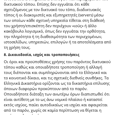
δικτυακού τόπου. Επίσης δεν εγγυάται ότι κάθε
σχετιζόμενος με τον δικτυακό του τόπο, διαδικτυακός
τόπος ή οι διακομιστές και εξυπηρετητές (servers) μέσω
των οποίων κάθε σχετική υπηρεσία τίθεται στη διάθεσή
του χρήστη/επισκέπτη δεν περιέχουν «ιούς» ή άλλο
κακόβουλο λογισμικό, όπως δεν εγγυάται την ορθότητα,
την πληρότητα ή τη διαθεσιμότητα των περιεχομένων,
ιστοσελίδων, υπηρεσιών, επιλογών ή τα αποτελέσματα από
τη χρήση τους.
8. Δικαιοδοσία, ισχύς και τροποποιήσεις
Οι όροι και προϋποθέσεις χρήσης του παρόντος δικτυακού
τόπου καθώς και οποιαδήποτε τροποποίηση ή αλλαγή
τους διέπονται και συμπληρώνονται από το Ελληνικό και
το κοινοτικό δίκαιο, και τις σχετικές διεθνείς συνθήκες. Τα
Ελληνικά Δικαστήρια ορίζονται ως τα δικαστήρια επίλυσης
όποιων διαφορών προκύπτουν από το παρόν.
Οποιαδήποτε διάταξη των ανωτέρω όρων διαπιστωθεί ότι
είναι αντίθετη με το ως άνω νομικό πλαίσιο ή καταστεί
εκτός ισχύος, παύει αυτοδικαίως να ισχύει και αφαιρείται
από το παρόν, χωρίς σε καμία περίπτωση να θίγεται η