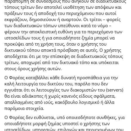
παραπομπή σε συνδέσμους που ανήκουν σε διαδικτυακούς
τόπους τρίτων δεν αποτελεί υιοθέτηση των απόψεων και
πράξεων τους ή αποδοχή του περιεχόμενου που αυτοί
εκφράζουν, δημοσιεύουν ή αναρτούν. Οι τρίτοι – φορείς
των διαδικτυακών τόπων υπεύθυνοι κατά το νόμο –
φέρουν την αποκλειστική ευθύνη για το περιεχόμενο των
ιστοσελίδων τους ή για οποιαδήποτε ζημία μπορεί να
προκύψει από τη χρήση τους, όταν ο χρήστης του
δικτυακού τόπου αποκτά πρόσβαση σε αυτές. Ο χρήστης
αποδέχεται ότι με την επίσκεψη σε διαδικτυακούς τόπους
τρίτων, αποχωρεί από τον δικτυακό τόπο και υπόκειται
στους όρους χρήσης αυτών.
Ο Φορέας καταβάλλει κάθε δυνατή προσπάθεια για την
καλή λειτουργία του δικτύου του, παρόλο που δεν
εγγυάται ότι οι λειτουργίες των διακομιστών του (servers)
θα είναι αδιάκοπες ή χωρίς κανενός είδους σφάλματα,
απαλλαγμένες από ιούς, κακόβουλο λογισμικό ή άλλα
παρόμοια στοιχεία.
Ο Φορέας δεν ευθύνεται, υπό οποιεσδήποτε συνθήκες, για
οποιαδήποτε μορφή ζημίας υποστεί ο χρήστης των
ιστοσελίδων, υπηρεσιών, επιλογών και περιεχομένων του