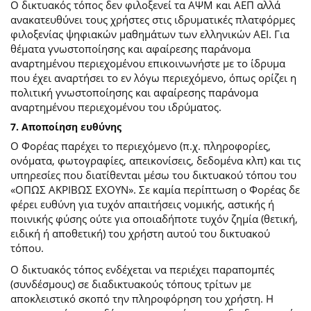
Ο δικτυακός τόπος δεν φιλοξενεί τα ΑΨΜ και ΑΕΠ αλλά
ανακατευθύνει τους χρήστες στις ιδρυματικές πλατφόρμες
φιλοξενίας ψηφιακών μαθημάτων των ελληνικών ΑΕΙ. Για
θέματα γνωστοποίησης και αφαίρεσης παράνομα
αναρτημένου περιεχομένου επικοινωνήστε με το ίδρυμα
που έχει αναρτήσει το εν λόγω περιεχόμενο, όπως ορίζει η
πολιτική γνωστοποίησης και αφαίρεσης παράνομα
αναρτημένου περιεχομένου του ιδρύματος.
7. Αποποίηση ευθύνης
Ο Φορέας παρέχει το περιεχόμενο (π.χ. πληροφορίες,
ονόματα, φωτογραφίες, απεικονίσεις, δεδομένα κλπ) και τις
υπηρεσίες που διατίθενται μέσω του δικτυακού τόπου του
«ΟΠΩΣ ΑΚΡΙΒΩΣ ΕΧΟΥΝ». Σε καμία περίπτωση ο Φορέας δε
φέρει ευθύνη για τυχόν απαιτήσεις νομικής, αστικής ή
ποινικής φύσης ούτε για οποιαδήποτε τυχόν ζημία (θετική,
ειδική ή αποθετική) του χρήστη αυτού του δικτυακού
τόπου.
O δικτυακός τόπος ενδέχεται να περιέχει παραπομπές
(συνδέσμους) σε διαδικτυακούς τόπους τρίτων με
αποκλειστικό σκοπό την πληροφόρηση του χρήστη. Η