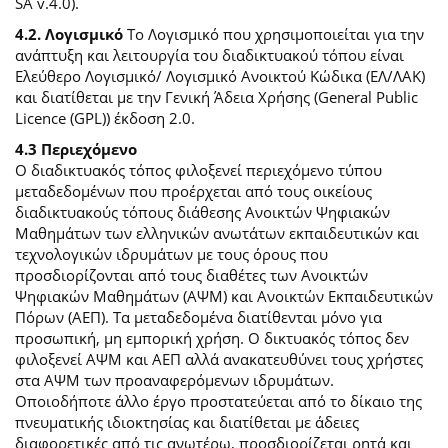
SA v.4.0).
4.2. Λογισμικό
Το Λογισμικό που χρησιμοποιείται για την
ανάπτυξη και λειτουργία του διαδικτυακού τόπου είναι
Ελεύθερο Λογισμικό/ Λογισμικό Ανοικτού Κώδικα (ΕΛ/ΛΑΚ)
και διατίθεται με την Γενική Άδεια Χρήσης (General Public
Licence (GPL)) έκδοση 2.0.
4.3 Περιεχόμενο
O διαδικτυακός τόπος φιλοξενεί περιεχόμενο τύπου
μεταδεδομένων που προέρχεται από τους οικείους
διαδικτυακούς τόπους διάθεσης Ανοικτών Ψηφιακών
Μαθημάτων των ελληνικών ανωτάτων εκπαιδευτικών και
τεχνολογικών ιδρυμάτων με τους όρους που
προσδιορίζονται από τους διαθέτες των Ανοικτών
Ψηφιακών Μαθημάτων (ΑΨΜ) και Ανοικτών Εκπαιδευτικών
Πόρων (ΑΕΠ). Τα μεταδεδομένα διατίθενται μόνο για
προσωπική, μη εμπορική χρήση. Ο δικτυακός τόπος δεν
φιλοξενεί ΑΨΜ και ΑΕΠ αλλά ανακατευθύνει τους χρήστες
στα ΑΨΜ των προαναφερόμενων ιδρυμάτων.
Οποιοδήποτε άλλο έργο προστατεύεται από το δίκαιο της
πνευματικής ιδιοκτησίας και διατίθεται με άδειες
διαφορετικές από τις ανωτέρω, προσδιορίζεται ρητά και