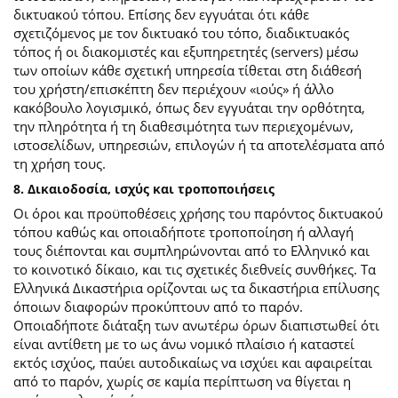
δικτυακού τόπου. Επίσης δεν εγγυάται ότι κάθε
σχετιζόμενος με τον δικτυακό του τόπο, διαδικτυακός
τόπος ή οι διακομιστές και εξυπηρετητές (servers) μέσω
των οποίων κάθε σχετική υπηρεσία τίθεται στη διάθεσή
του χρήστη/επισκέπτη δεν περιέχουν «ιούς» ή άλλο
κακόβουλο λογισμικό, όπως δεν εγγυάται την ορθότητα,
την πληρότητα ή τη διαθεσιμότητα των περιεχομένων,
ιστοσελίδων, υπηρεσιών, επιλογών ή τα αποτελέσματα από
τη χρήση τους.
8. Δικαιοδοσία, ισχύς και τροποποιήσεις
Οι όροι και προϋποθέσεις χρήσης του παρόντος δικτυακού
τόπου καθώς και οποιαδήποτε τροποποίηση ή αλλαγή
τους διέπονται και συμπληρώνονται από το Ελληνικό και
το κοινοτικό δίκαιο, και τις σχετικές διεθνείς συνθήκες. Τα
Ελληνικά Δικαστήρια ορίζονται ως τα δικαστήρια επίλυσης
όποιων διαφορών προκύπτουν από το παρόν.
Οποιαδήποτε διάταξη των ανωτέρω όρων διαπιστωθεί ότι
είναι αντίθετη με το ως άνω νομικό πλαίσιο ή καταστεί
εκτός ισχύος, παύει αυτοδικαίως να ισχύει και αφαιρείται
από το παρόν, χωρίς σε καμία περίπτωση να θίγεται η