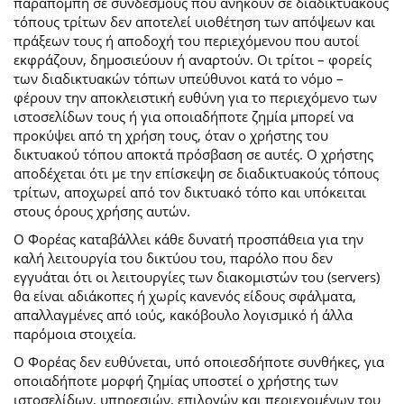
παραπομπή σε συνδέσμους που ανήκουν σε διαδικτυακούς
τόπους τρίτων δεν αποτελεί υιοθέτηση των απόψεων και
πράξεων τους ή αποδοχή του περιεχόμενου που αυτοί
εκφράζουν, δημοσιεύουν ή αναρτούν. Οι τρίτοι – φορείς
των διαδικτυακών τόπων υπεύθυνοι κατά το νόμο –
φέρουν την αποκλειστική ευθύνη για το περιεχόμενο των
ιστοσελίδων τους ή για οποιαδήποτε ζημία μπορεί να
προκύψει από τη χρήση τους, όταν ο χρήστης του
δικτυακού τόπου αποκτά πρόσβαση σε αυτές. Ο χρήστης
αποδέχεται ότι με την επίσκεψη σε διαδικτυακούς τόπους
τρίτων, αποχωρεί από τον δικτυακό τόπο και υπόκειται
στους όρους χρήσης αυτών.
Ο Φορέας καταβάλλει κάθε δυνατή προσπάθεια για την
καλή λειτουργία του δικτύου του, παρόλο που δεν
εγγυάται ότι οι λειτουργίες των διακομιστών του (servers)
θα είναι αδιάκοπες ή χωρίς κανενός είδους σφάλματα,
απαλλαγμένες από ιούς, κακόβουλο λογισμικό ή άλλα
παρόμοια στοιχεία.
Ο Φορέας δεν ευθύνεται, υπό οποιεσδήποτε συνθήκες, για
οποιαδήποτε μορφή ζημίας υποστεί ο χρήστης των
ιστοσελίδων, υπηρεσιών, επιλογών και περιεχομένων του