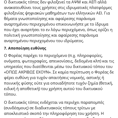
Ο δικτυακός τόπος δεν φιλοξενεί τα ΑΨΜ και ΑΕΠ αλλά
ανακατευθύνει τους χρήστες στις ιδρυματικές πλατφόρμες
φιλοξενίας ψηφιακών μαθημάτων των ελληνικών ΑΕΙ. Για
θέματα γνωστοποίησης και αφαίρεσης παράνομα
αναρτημένου περιεχομένου επικοινωνήστε με το ίδρυμα
που έχει αναρτήσει το εν λόγω περιεχόμενο, όπως ορίζει η
πολιτική γνωστοποίησης και αφαίρεσης παράνομα
αναρτημένου περιεχομένου του ιδρύματος.
7. Αποποίηση ευθύνης
Ο Φορέας παρέχει το περιεχόμενο (π.χ. πληροφορίες,
ονόματα, φωτογραφίες, απεικονίσεις, δεδομένα κλπ) και τις
υπηρεσίες που διατίθενται μέσω του δικτυακού τόπου του
«ΟΠΩΣ ΑΚΡΙΒΩΣ ΕΧΟΥΝ». Σε καμία περίπτωση ο Φορέας δε
φέρει ευθύνη για τυχόν απαιτήσεις νομικής, αστικής ή
ποινικής φύσης ούτε για οποιαδήποτε τυχόν ζημία (θετική,
ειδική ή αποθετική) του χρήστη αυτού του δικτυακού
τόπου.
O δικτυακός τόπος ενδέχεται να περιέχει παραπομπές
(συνδέσμους) σε διαδικτυακούς τόπους τρίτων με
αποκλειστικό σκοπό την πληροφόρηση του χρήστη. Η