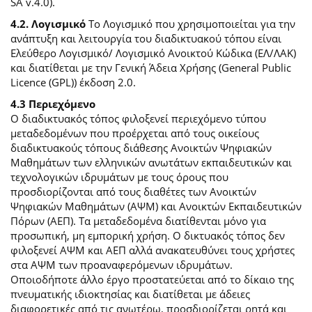
SA v.4.0).
4.2. Λογισμικό
Το Λογισμικό που χρησιμοποιείται για την
ανάπτυξη και λειτουργία του διαδικτυακού τόπου είναι
Ελεύθερο Λογισμικό/ Λογισμικό Ανοικτού Κώδικα (ΕΛ/ΛΑΚ)
και διατίθεται με την Γενική Άδεια Χρήσης (General Public
Licence (GPL)) έκδοση 2.0.
4.3 Περιεχόμενο
O διαδικτυακός τόπος φιλοξενεί περιεχόμενο τύπου
μεταδεδομένων που προέρχεται από τους οικείους
διαδικτυακούς τόπους διάθεσης Ανοικτών Ψηφιακών
Μαθημάτων των ελληνικών ανωτάτων εκπαιδευτικών και
τεχνολογικών ιδρυμάτων με τους όρους που
προσδιορίζονται από τους διαθέτες των Ανοικτών
Ψηφιακών Μαθημάτων (ΑΨΜ) και Ανοικτών Εκπαιδευτικών
Πόρων (ΑΕΠ). Τα μεταδεδομένα διατίθενται μόνο για
προσωπική, μη εμπορική χρήση. Ο δικτυακός τόπος δεν
φιλοξενεί ΑΨΜ και ΑΕΠ αλλά ανακατευθύνει τους χρήστες
στα ΑΨΜ των προαναφερόμενων ιδρυμάτων.
Οποιοδήποτε άλλο έργο προστατεύεται από το δίκαιο της
πνευματικής ιδιοκτησίας και διατίθεται με άδειες
διαφορετικές από τις ανωτέρω, προσδιορίζεται ρητά και