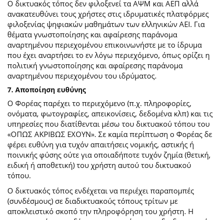
Ο δικτυακός τόπος δεν φιλοξενεί τα ΑΨΜ και ΑΕΠ αλλά
ανακατευθύνει τους χρήστες στις ιδρυματικές πλατφόρμες
φιλοξενίας ψηφιακών μαθημάτων των ελληνικών ΑΕΙ. Για
θέματα γνωστοποίησης και αφαίρεσης παράνομα
αναρτημένου περιεχομένου επικοινωνήστε με το ίδρυμα
που έχει αναρτήσει το εν λόγω περιεχόμενο, όπως ορίζει η
πολιτική γνωστοποίησης και αφαίρεσης παράνομα
αναρτημένου περιεχομένου του ιδρύματος.
7. Αποποίηση ευθύνης
Ο Φορέας παρέχει το περιεχόμενο (π.χ. πληροφορίες,
ονόματα, φωτογραφίες, απεικονίσεις, δεδομένα κλπ) και τις
υπηρεσίες που διατίθενται μέσω του δικτυακού τόπου του
«ΟΠΩΣ ΑΚΡΙΒΩΣ ΕΧΟΥΝ». Σε καμία περίπτωση ο Φορέας δε
φέρει ευθύνη για τυχόν απαιτήσεις νομικής, αστικής ή
ποινικής φύσης ούτε για οποιαδήποτε τυχόν ζημία (θετική,
ειδική ή αποθετική) του χρήστη αυτού του δικτυακού
τόπου.
O δικτυακός τόπος ενδέχεται να περιέχει παραπομπές
(συνδέσμους) σε διαδικτυακούς τόπους τρίτων με
αποκλειστικό σκοπό την πληροφόρηση του χρήστη. Η