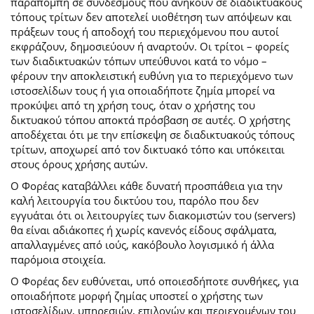
παραπομπή σε συνδέσμους που ανήκουν σε διαδικτυακούς
τόπους τρίτων δεν αποτελεί υιοθέτηση των απόψεων και
πράξεων τους ή αποδοχή του περιεχόμενου που αυτοί
εκφράζουν, δημοσιεύουν ή αναρτούν. Οι τρίτοι – φορείς
των διαδικτυακών τόπων υπεύθυνοι κατά το νόμο –
φέρουν την αποκλειστική ευθύνη για το περιεχόμενο των
ιστοσελίδων τους ή για οποιαδήποτε ζημία μπορεί να
προκύψει από τη χρήση τους, όταν ο χρήστης του
δικτυακού τόπου αποκτά πρόσβαση σε αυτές. Ο χρήστης
αποδέχεται ότι με την επίσκεψη σε διαδικτυακούς τόπους
τρίτων, αποχωρεί από τον δικτυακό τόπο και υπόκειται
στους όρους χρήσης αυτών.
Ο Φορέας καταβάλλει κάθε δυνατή προσπάθεια για την
καλή λειτουργία του δικτύου του, παρόλο που δεν
εγγυάται ότι οι λειτουργίες των διακομιστών του (servers)
θα είναι αδιάκοπες ή χωρίς κανενός είδους σφάλματα,
απαλλαγμένες από ιούς, κακόβουλο λογισμικό ή άλλα
παρόμοια στοιχεία.
Ο Φορέας δεν ευθύνεται, υπό οποιεσδήποτε συνθήκες, για
οποιαδήποτε μορφή ζημίας υποστεί ο χρήστης των
ιστοσελίδων, υπηρεσιών, επιλογών και περιεχομένων του