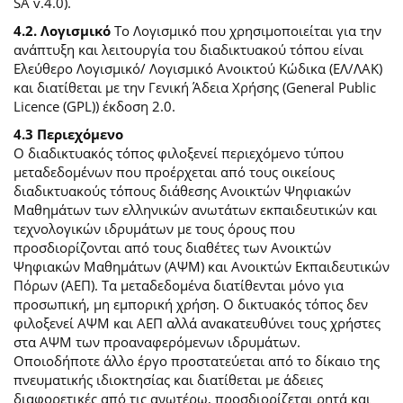
SA v.4.0).
4.2. Λογισμικό
Το Λογισμικό που χρησιμοποιείται για την
ανάπτυξη και λειτουργία του διαδικτυακού τόπου είναι
Ελεύθερο Λογισμικό/ Λογισμικό Ανοικτού Κώδικα (ΕΛ/ΛΑΚ)
και διατίθεται με την Γενική Άδεια Χρήσης (General Public
Licence (GPL)) έκδοση 2.0.
4.3 Περιεχόμενο
O διαδικτυακός τόπος φιλοξενεί περιεχόμενο τύπου
μεταδεδομένων που προέρχεται από τους οικείους
διαδικτυακούς τόπους διάθεσης Ανοικτών Ψηφιακών
Μαθημάτων των ελληνικών ανωτάτων εκπαιδευτικών και
τεχνολογικών ιδρυμάτων με τους όρους που
προσδιορίζονται από τους διαθέτες των Ανοικτών
Ψηφιακών Μαθημάτων (ΑΨΜ) και Ανοικτών Εκπαιδευτικών
Πόρων (ΑΕΠ). Τα μεταδεδομένα διατίθενται μόνο για
προσωπική, μη εμπορική χρήση. Ο δικτυακός τόπος δεν
φιλοξενεί ΑΨΜ και ΑΕΠ αλλά ανακατευθύνει τους χρήστες
στα ΑΨΜ των προαναφερόμενων ιδρυμάτων.
Οποιοδήποτε άλλο έργο προστατεύεται από το δίκαιο της
πνευματικής ιδιοκτησίας και διατίθεται με άδειες
διαφορετικές από τις ανωτέρω, προσδιορίζεται ρητά και