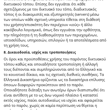
δικτυακού τόπου. Επίσης δεν εγγυάται ότι κάθε
σχετιζόμενος με τον δικτυακό του τόπο, διαδικτυακός
τόπος ή οι διακομιστές και εξυπηρετητές (servers) μέσω
των οποίων κάθε σχετική υπηρεσία τίθεται στη διάθεσή
του χρήστη/επισκέπτη δεν περιέχουν «ιούς» ή άλλο
κακόβουλο λογισμικό, όπως δεν εγγυάται την ορθότητα,
την πληρότητα ή τη διαθεσιμότητα των περιεχομένων,
ιστοσελίδων, υπηρεσιών, επιλογών ή τα αποτελέσματα από
τη χρήση τους.
8. Δικαιοδοσία, ισχύς και τροποποιήσεις
Οι όροι και προϋποθέσεις χρήσης του παρόντος δικτυακού
τόπου καθώς και οποιαδήποτε τροποποίηση ή αλλαγή
τους διέπονται και συμπληρώνονται από το Ελληνικό και
το κοινοτικό δίκαιο, και τις σχετικές διεθνείς συνθήκες. Τα
Ελληνικά Δικαστήρια ορίζονται ως τα δικαστήρια επίλυσης
όποιων διαφορών προκύπτουν από το παρόν.
Οποιαδήποτε διάταξη των ανωτέρω όρων διαπιστωθεί ότι
είναι αντίθετη με το ως άνω νομικό πλαίσιο ή καταστεί
εκτός ισχύος, παύει αυτοδικαίως να ισχύει και αφαιρείται
από το παρόν, χωρίς σε καμία περίπτωση να θίγεται η