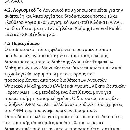
SA v.4.0).
4.2. Λογισμικό
Το Λογισμικό που χρησιμοποιείται για την
ανάπτυξη και λειτουργία του διαδικτυακού τόπου είναι
Ελεύθερο Λογισμικό/ Λογισμικό Ανοικτού Κώδικα (ΕΛ/ΛΑΚ)
και διατίθεται με την Γενική Άδεια Χρήσης (General Public
Licence (GPL)) έκδοση 2.0.
4.3 Περιεχόμενο
O διαδικτυακός τόπος φιλοξενεί περιεχόμενο τύπου
μεταδεδομένων που προέρχεται από τους οικείους
διαδικτυακούς τόπους διάθεσης Ανοικτών Ψηφιακών
Μαθημάτων των ελληνικών ανωτάτων εκπαιδευτικών και
τεχνολογικών ιδρυμάτων με τους όρους που
προσδιορίζονται από τους διαθέτες των Ανοικτών
Ψηφιακών Μαθημάτων (ΑΨΜ) και Ανοικτών Εκπαιδευτικών
Πόρων (ΑΕΠ). Τα μεταδεδομένα διατίθενται μόνο για
προσωπική, μη εμπορική χρήση. Ο δικτυακός τόπος δεν
φιλοξενεί ΑΨΜ και ΑΕΠ αλλά ανακατευθύνει τους χρήστες
στα ΑΨΜ των προαναφερόμενων ιδρυμάτων.
Οποιοδήποτε άλλο έργο προστατεύεται από το δίκαιο της
πνευματικής ιδιοκτησίας και διατίθεται με άδειες
διαφορετικές από τις ανωτέρω, προσδιορίζεται ρητά και