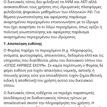
Ο δικτυακός τόπος δεν φιλοξενεί τα ΑΨΜ και ΑΕΠ αλλά
ανακατευθύνει τους χρήστες στις ιδρυματικές πλατφόρμες
φιλοξενίας ψηφιακών μαθημάτων των ελληνικών ΑΕΙ. Για
θέματα γνωστοποίησης και αφαίρεσης παράνομα
αναρτημένου περιεχομένου επικοινωνήστε με το ίδρυμα
που έχει αναρτήσει το εν λόγω περιεχόμενο, όπως ορίζει η
πολιτική γνωστοποίησης και αφαίρεσης παράνομα
αναρτημένου περιεχομένου του ιδρύματος.
7. Αποποίηση ευθύνης
Ο Φορέας παρέχει το περιεχόμενο (π.χ. πληροφορίες,
ονόματα, φωτογραφίες, απεικονίσεις, δεδομένα κλπ) και τις
υπηρεσίες που διατίθενται μέσω του δικτυακού τόπου του
«ΟΠΩΣ ΑΚΡΙΒΩΣ ΕΧΟΥΝ». Σε καμία περίπτωση ο Φορέας δε
φέρει ευθύνη για τυχόν απαιτήσεις νομικής, αστικής ή
ποινικής φύσης ούτε για οποιαδήποτε τυχόν ζημία (θετική,
ειδική ή αποθετική) του χρήστη αυτού του δικτυακού
τόπου.
O δικτυακός τόπος ενδέχεται να περιέχει παραπομπές
(συνδέσμους) σε διαδικτυακούς τόπους τρίτων με
αποκλειστικό σκοπό την πληροφόρηση του χρήστη. Η