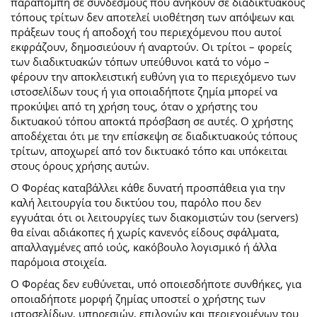
παραπομπή σε συνδέσμους που ανήκουν σε διαδικτυακούς
τόπους τρίτων δεν αποτελεί υιοθέτηση των απόψεων και
πράξεων τους ή αποδοχή του περιεχόμενου που αυτοί
εκφράζουν, δημοσιεύουν ή αναρτούν. Οι τρίτοι – φορείς
των διαδικτυακών τόπων υπεύθυνοι κατά το νόμο –
φέρουν την αποκλειστική ευθύνη για το περιεχόμενο των
ιστοσελίδων τους ή για οποιαδήποτε ζημία μπορεί να
προκύψει από τη χρήση τους, όταν ο χρήστης του
δικτυακού τόπου αποκτά πρόσβαση σε αυτές. Ο χρήστης
αποδέχεται ότι με την επίσκεψη σε διαδικτυακούς τόπους
τρίτων, αποχωρεί από τον δικτυακό τόπο και υπόκειται
στους όρους χρήσης αυτών.
Ο Φορέας καταβάλλει κάθε δυνατή προσπάθεια για την
καλή λειτουργία του δικτύου του, παρόλο που δεν
εγγυάται ότι οι λειτουργίες των διακομιστών του (servers)
θα είναι αδιάκοπες ή χωρίς κανενός είδους σφάλματα,
απαλλαγμένες από ιούς, κακόβουλο λογισμικό ή άλλα
παρόμοια στοιχεία.
Ο Φορέας δεν ευθύνεται, υπό οποιεσδήποτε συνθήκες, για
οποιαδήποτε μορφή ζημίας υποστεί ο χρήστης των
ιστοσελίδων, υπηρεσιών, επιλογών και περιεχομένων του