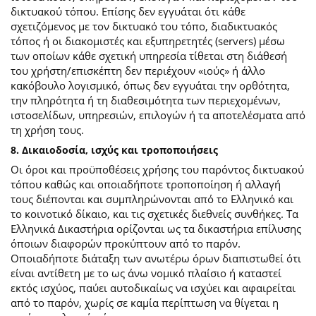
δικτυακού τόπου. Επίσης δεν εγγυάται ότι κάθε
σχετιζόμενος με τον δικτυακό του τόπο, διαδικτυακός
τόπος ή οι διακομιστές και εξυπηρετητές (servers) μέσω
των οποίων κάθε σχετική υπηρεσία τίθεται στη διάθεσή
του χρήστη/επισκέπτη δεν περιέχουν «ιούς» ή άλλο
κακόβουλο λογισμικό, όπως δεν εγγυάται την ορθότητα,
την πληρότητα ή τη διαθεσιμότητα των περιεχομένων,
ιστοσελίδων, υπηρεσιών, επιλογών ή τα αποτελέσματα από
τη χρήση τους.
8. Δικαιοδοσία, ισχύς και τροποποιήσεις
Οι όροι και προϋποθέσεις χρήσης του παρόντος δικτυακού
τόπου καθώς και οποιαδήποτε τροποποίηση ή αλλαγή
τους διέπονται και συμπληρώνονται από το Ελληνικό και
το κοινοτικό δίκαιο, και τις σχετικές διεθνείς συνθήκες. Τα
Ελληνικά Δικαστήρια ορίζονται ως τα δικαστήρια επίλυσης
όποιων διαφορών προκύπτουν από το παρόν.
Οποιαδήποτε διάταξη των ανωτέρω όρων διαπιστωθεί ότι
είναι αντίθετη με το ως άνω νομικό πλαίσιο ή καταστεί
εκτός ισχύος, παύει αυτοδικαίως να ισχύει και αφαιρείται
από το παρόν, χωρίς σε καμία περίπτωση να θίγεται η