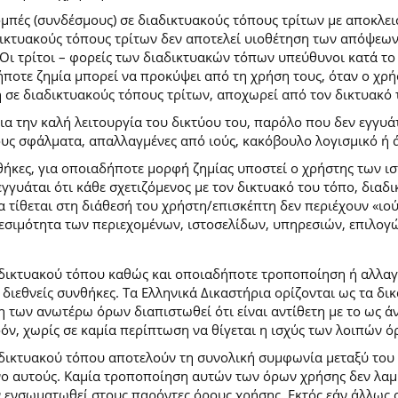
ομπές (συνδέσμους) σε διαδικτυακούς τόπους τρίτων με αποκλε
κτυακούς τόπους τρίτων δεν αποτελεί υιοθέτηση των απόψεων
Οι τρίτοι – φορείς των διαδικτυακών τόπων υπεύθυνοι κατά το 
ήποτε ζημία μπορεί να προκύψει από τη χρήση τους, όταν ο χ
η σε διαδικτυακούς τόπους τρίτων, αποχωρεί από τον δικτυακό
 την καλή λειτουργία του δικτύου του, παρόλο που δεν εγγυάτ
ίδους σφάλματα, απαλλαγμένες από ιούς, κακόβουλο λογισμικό ή 
ήκες, για οποιαδήποτε μορφή ζημίας υποστεί ο χρήστης των ι
γγυάται ότι κάθε σχετιζόμενος με τον δικτυακό του τόπο, διαδι
α τίθεται στη διάθεσή του χρήστη/επισκέπτη δεν περιέχουν «ιο
θεσιμότητα των περιεχομένων, ιστοσελίδων, υπηρεσιών, επιλογ
 δικτυακού τόπου καθώς και οποιαδήποτε τροποποίηση ή αλλαγ
κές διεθνείς συνθήκες. Τα Ελληνικά Δικαστήρια ορίζονται ως τα
των ανωτέρω όρων διαπιστωθεί ότι είναι αντίθετη με το ως άνω
ρόν, χωρίς σε καμία περίπτωση να θίγεται η ισχύς των λοιπών ό
 δικτυακού τόπου αποτελούν τη συνολική συμφωνία μεταξύ του
νο αυτούς. Καμία τροποποίηση αυτών των όρων χρήσης δεν λαμβ
 ενσωματωθεί στους παρόντες όρους χρήσης. Εκτός εάν άλλως ο