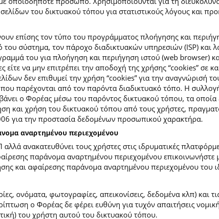
με οποιοδήποτε πρόσωπο. Χρησιμοποιούνται για τη διευκόλυν
ελίδων του δικτυακού τόπου για στατιστικούς λόγους και προκε
ουν επίσης τον τύπο του προγράμματος πλοήγησης και περιήγη
κό του σύστημα, τον πάροχο διαδικτυακών υπηρεσιών (ISP) και 
ραμμά του για πλοήγηση και περιήγηση ιστού (web browser) κα
ες είτε να μην επιτρέπει την αποδοχή της χρήσης “cookies” σε 
ίδων δεν επιθυμεί την χρήση “cookies” για την αναγνώρισή το
ίες που παρέχονται από τον παρόντα διαδικτυακό τόπο. Η συλλ
νει ο Φορέας μέσω του παρόντος δικτυακού τόπου, τα οποία ε
ση και χρήση του δικτυακού τόπου από τους χρήστες, πραγματο
2006 για την προστασία δεδομένων προσωπικού χαρακτήρα.
ράνομα αναρτημένου περιεχομένου
Π αλλά ανακατευθύνει τους χρήστες στις ιδρυματικές πλατφόρ
φαίρεσης παράνομα αναρτημένου περιεχομένου επικοινωνήστε με
ίησης και αφαίρεσης παράνομα αναρτημένου περιεχομένου του ι
ίες, ονόματα, φωτογραφίες, απεικονίσεις, δεδομένα κλπ) και τ
πτωση ο Φορέας δε φέρει ευθύνη για τυχόν απαιτήσεις νομικής
ετική) του χρήστη αυτού του δικτυακού τόπου.