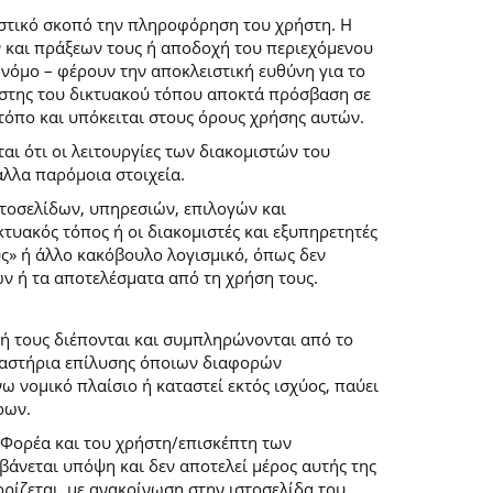
ιστικό σκοπό την πληροφόρηση του χρήστη. Η
 και πράξεων τους ή αποδοχή του περιεχόμενου
νόμο – φέρουν την αποκλειστική ευθύνη για το
ρήστης του δικτυακού τόπου αποκτά πρόσβαση σε
 τόπο και υπόκειται στους όρους χρήσης αυτών.
αι ότι οι λειτουργίες των διακομιστών του
άλλα παρόμοια στοιχεία.
στοσελίδων, υπηρεσιών, επιλογών και
κτυακός τόπος ή οι διακομιστές και εξυπηρετητές
ύς» ή άλλο κακόβουλο λογισμικό, όπως δεν
ών ή τα αποτελέσματα από τη χρήση τους.
ή τους διέπονται και συμπληρώνονται από το
 δικαστήρια επίλυσης όποιων διαφορών
 νομικό πλαίσιο ή καταστεί εκτός ισχύος, παύει
ρων.
 Φορέα και του χρήστη/επισκέπτη των
άνεται υπόψη και δεν αποτελεί μέρος αυτής της
ρίζεται, με ανακοίνωση στην ιστοσελίδα του