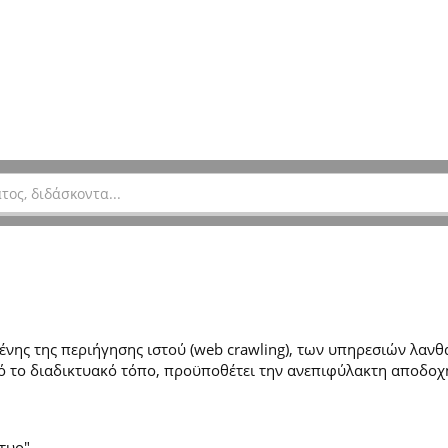
ης της περιήγησης ιστού (web crawling), των υπηρεσιών λανθά
 το διαδικτυακό τόπο, προϋποθέτει την ανεπιφύλακτη αποδοχ
τυο".