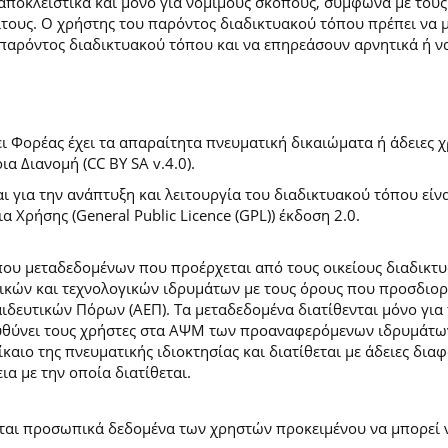
 αποκλειστικά και μόνο για νόμιμους σκοπούς, σύμφωνα με τους
ίτους. Ο χρήστης του παρόντος διαδικτυακού τόπου πρέπει να 
παρόντος διαδικτυακού τόπου και να επηρεάσουν αρνητικά ή ν
 Φορέας έχει τα απαραίτητα πνευματική δικαιώματα ή άδειες χρ
 Διανομή (CC BY SA v.4.0).
ι για την ανάπτυξη και λειτουργία του διαδικτυακού τόπου είν
α Χρήσης (General Public Licence (GPL)) έκδοση 2.0.
ύπου μεταδεδομένων που προέρχεται από τους οικείους διαδικ
ών και τεχνολογικών ιδρυμάτων με τους όρους που προσδιορί
ευτικών Πόρων (ΑΕΠ). Τα μεταδεδομένα διατίθενται μόνο για 
ευθύνει τους χρήστες στα ΑΨΜ των προαναφερόμενων ιδρυμάτω
αιο της πνευματικής ιδιοκτησίας και διατίθεται με άδειες δια
ια με την οποία διατίθεται.
εται προσωπικά δεδομένα των χρηστών προκειμένου να μπορεί ν