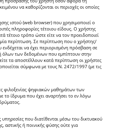
ση πρόσβασης του χρήστη όσον αφορά τη
ιμένου να καθορίζονται οι περιοχές οι οποίες
σης ιστού (web browser) που χρησιμοποιεί ο
λοιπές πληροφορίες τέτοιου είδους. Ο χρήστης
τά τέτοιο τρόπο ώστε είτε να τον προειδοποιεί
καμία περίπτωση. Σε περίπτωση που ο χρήστης/
υ ενδέχεται να έχει περιορισμένη πρόσβαση σε
ογή όλων των δεδομένων που εμπίπτουν στην
ίτε τα αποστέλλουν κατά περίπτωση οι χρήστες
ποιείται σύμφωνα με τους Ν. 2472/1997 (με τις
μες φιλοξενίας ψηφιακών μαθημάτων των
 το ίδρυμα που έχει αναρτήσει το εν λόγω
δρύματος.
ις υπηρεσίες που διατίθενται μέσω του δικτυακού
, αστικής ή ποινικής φύσης ούτε για