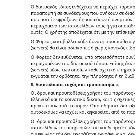
O δικτυακός τόπος ενδέχεται να περιέχει παραπ
παραπομπή σε συνδέσμους που ανήκουν σε διαδι
που αυτοί εκφράζουν, δημοσιεύουν ή αναρτούν. 
περιεχόμενο των ιστοσελίδων τους ή για οποιαδ
αυτές. Ο χρήστης αποδέχεται ότι με την επίσκεψ
Ο Φορέας καταβάλλει κάθε δυνατή προσπάθεια για
(servers) θα είναι αδιάκοπες ή χωρίς κανενός ε
Ο Φορέας δεν ευθύνεται, υπό οποιεσδήποτε συνθ
περιεχομένων του δικτυακού τόπου. Επίσης δεν ε
(servers) μέσω των οποίων κάθε σχετική υπηρεσί
εγγυάται την ορθότητα, την πληρότητα ή τη δια
8. Δικαιοδοσία, ισχύς και τροποποιήσεις
Οι όροι και προϋποθέσεις χρήσης του παρόντος
Ελληνικό και το κοινοτικό δίκαιο, και τις σχετι
προκύπτουν από το παρόν. Οποιαδήποτε διάταξη 
αυτοδικαίως να ισχύει και αφαιρείται από το πα
Οι όροι και προϋποθέσεις χρήσης του παρόντος
ιστοσελίδων και υπηρεσιών του και δεσμεύει μό
συμφωνίας εάν δεν εκφράζεται εγγράφως και δεν