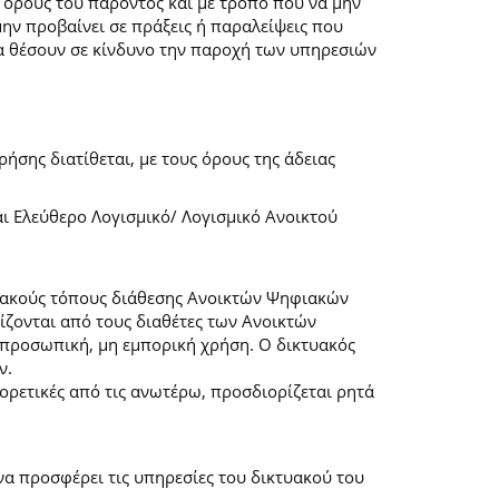
 όρους του παρόντος και με τρόπο που να μην
μην προβαίνει σε πράξεις ή παραλείψεις που
α θέσουν σε κίνδυνο την παροχή των υπηρεσιών
ήσης διατίθεται, με τους όρους της άδειας
αι Ελεύθερο Λογισμικό/ Λογισμικό Ανοικτού
τυακούς τόπους διάθεσης Ανοικτών Ψηφιακών
ζονται από τους διαθέτες των Ανοικτών
προσωπική, μη εμπορική χρήση. Ο δικτυακός
ν.
φορετικές από τις ανωτέρω, προσδιορίζεται ρητά
α προσφέρει τις υπηρεσίες του δικτυακού του