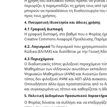
Η χρήση του δικτυακού τόπου πρέπει να γίνεται
περιορίζει ή παρεμποδίζει τη χρήση τους από τρ
μπορούν να προκαλέσουν τη δυσλειτουργία του 
προς τους χρήστες.
4. Πνευματική Ιδιοκτησία και άδειες χρήσης
4.1 Γραφική Διεπαφή
Η γραφική διεπαφή, στο βαθμό που ο Φορέας έχει
Creative Commons Αναφορά Προέλευσης Παρόμοια
4.2. Λογισμικό
Το Λογισμικό που χρησιμοποιείτα
Κώδικα (ΕΛ/ΛΑΚ) και διατίθεται με την Γενική Άδει
4.3 Περιεχόμενο
O διαδικτυακός τόπος φιλοξενεί περιεχόμενο τ
Μαθημάτων των ελληνικών ανωτάτων εκπαιδευτικ
Ψηφιακών Μαθημάτων (ΑΨΜ) και Ανοικτών Εκπαιδ
τόπος δεν φιλοξενεί ΑΨΜ και ΑΕΠ αλλά ανακατ
Οποιοδήποτε άλλο έργο προστατεύεται από το δίκ
και συγκεκριμένα ως τέτοιο και καθορίζεται η άδε
5. Πολιτική Δεδομένων Προσωπικού Χαρακτήρα
Ο Φορέας δύναται να συλλέγει και να επεξεργάζ