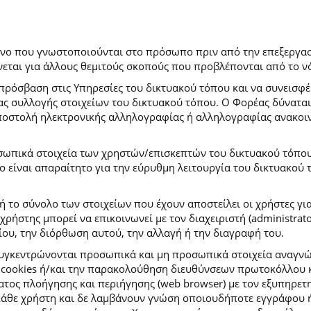
ρόνο που γνωστοποιούνται στο πρόσωπο πριν από την επεξεργασ
εται για άλλους θεμιτούς σκοπούς που προβλέπονται από το ν
πρόσβαση στις Υπηρεσίες του δικτυακού τόπου και να συνεισφέ
μας συλλογής στοιχείων του δικτυακού τόπου. Ο Φορέας δύναται
αποστολή ηλεκτρονικής αλληλογραφίας ή αλληλογραφίας ανακοι
σωπικά στοιχεία των χρηστών/επισκεπτών του δικτυακού τόπου σ
ιο είναι απαραίτητο για την εύρυθμη λειτουργία του δικτυακού
ή το σύνολο των στοιχείων που έχουν αποστείλει οι χρήστες γι
ήστης μπορεί να επικοινωνεί με τον διαχειριστή (administrato
ου, την διόρθωση αυτού, την αλλαγή ή την διαγραφή του.
συγκεντρώνονται προσωπικά και μη προσωπικά στοιχεία αναγν
 cookies ή/και την παρακολούθηση διευθύνσεων πρωτοκόλλου κ
ς πλοήγησης και περιήγησης (web browser) με τον εξυπηρετητή 
κάθε χρήστη και δε λαμβάνουν γνώση οποιουδήποτε εγγράφου ή 