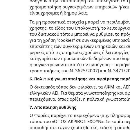
οδηγούν στην ταυτοποίηση του υπολογιστή του 
χρησιμοποίηση συγκεκριμένων υπηρεσιών ή/και σ
είναι χρήσιμες ή δημοφιλείς.
Τα μη προσωπικά στοιχεία μπορεί να περιλαμβάν
χρήστης, το είδος του υπολογιστή, το λειτουργι
του δικτυακού τόπου μπορεί να ρυθμίσει το πρόγ
για τη χρήση “cookies” σε συγκεκριμένες υπηρεσί
επισκέπτης των συγκεκριμένων υπηρεσιών και σελ
μερικές από τις υπηρεσίες, χρήσεις ή λειτουργ
κατηγορία των προσωπικών δεδομένων που λαμβά
ή συγκεντρώνονται κατά την πλοήγηση – περιήγη
τροποποιήσεις του Ν. 3625/2007) και Ν. 3471/
6. Πολιτική γνωστοποίησης και αφαίρεσης πα
Ο δικτυακός τόπος δεν φιλοξενεί τα ΑΨΜ και ΑΕ
ελληνικών ΑΕΙ. Για θέματα γνωστοποίησης και α
περιεχόμενο, όπως ορίζει η πολιτική γνωστοπο
7. Αποποίηση ευθύνης
Ο Φορέας παρέχει το περιεχόμενο (π.χ. πληροφορ
τόπου του «ΟΠΩΣ ΑΚΡΙΒΩΣ ΕΧΟΥΝ». Σε καμία περί
οποιαδήποτε τυχόν ζημία (θετική, ειδική ή αποθ