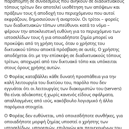
παραπομπή σε συνδέσμους που ανήκουν σε διαδικτυακούς
τόπους τρίτων δεν αποτελεί υιοθέτηση των απόψεων και
πράξεων τους ή αποδοχή του περιεχόμενου που αυτοί
εκφράζουν, δημοσιεύουν ή αναρτούν. Οι τρίτοι – φορείς
των διαδικτυακών τόπων υπεύθυνοι κατά το νόμο –
φέρουν την αποκλειστική ευθύνη για το περιεχόμενο των
ιστοσελίδων τους ή για οποιαδήποτε ζημία μπορεί να
προκύψει από τη χρήση τους, όταν ο χρήστης του
δικτυακού τόπου αποκτά πρόσβαση σε αυτές. Ο χρήστης
αποδέχεται ότι με την επίσκεψη σε διαδικτυακούς τόπους
τρίτων, αποχωρεί από τον δικτυακό τόπο και υπόκειται
στους όρους χρήσης αυτών.
Ο Φορέας καταβάλλει κάθε δυνατή προσπάθεια για την
καλή λειτουργία του δικτύου του, παρόλο που δεν
εγγυάται ότι οι λειτουργίες των διακομιστών του (servers)
θα είναι αδιάκοπες ή χωρίς κανενός είδους σφάλματα,
απαλλαγμένες από ιούς, κακόβουλο λογισμικό ή άλλα
παρόμοια στοιχεία.
Ο Φορέας δεν ευθύνεται, υπό οποιεσδήποτε συνθήκες, για
οποιαδήποτε μορφή ζημίας υποστεί ο χρήστης των
ιστοσελίδων, υπηρεσιών, επιλογών και περιεχομένων του