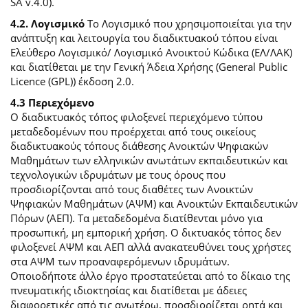
SA v.4.0).
4.2. Λογισμικό
Το Λογισμικό που χρησιμοποιείται για την
ανάπτυξη και λειτουργία του διαδικτυακού τόπου είναι
Ελεύθερο Λογισμικό/ Λογισμικό Ανοικτού Κώδικα (ΕΛ/ΛΑΚ)
και διατίθεται με την Γενική Άδεια Χρήσης (General Public
Licence (GPL)) έκδοση 2.0.
4.3 Περιεχόμενο
O διαδικτυακός τόπος φιλοξενεί περιεχόμενο τύπου
μεταδεδομένων που προέρχεται από τους οικείους
διαδικτυακούς τόπους διάθεσης Ανοικτών Ψηφιακών
Μαθημάτων των ελληνικών ανωτάτων εκπαιδευτικών και
τεχνολογικών ιδρυμάτων με τους όρους που
προσδιορίζονται από τους διαθέτες των Ανοικτών
Ψηφιακών Μαθημάτων (ΑΨΜ) και Ανοικτών Εκπαιδευτικών
Πόρων (ΑΕΠ). Τα μεταδεδομένα διατίθενται μόνο για
προσωπική, μη εμπορική χρήση. Ο δικτυακός τόπος δεν
φιλοξενεί ΑΨΜ και ΑΕΠ αλλά ανακατευθύνει τους χρήστες
στα ΑΨΜ των προαναφερόμενων ιδρυμάτων.
Οποιοδήποτε άλλο έργο προστατεύεται από το δίκαιο της
πνευματικής ιδιοκτησίας και διατίθεται με άδειες
διαφορετικές από τις ανωτέρω, προσδιορίζεται ρητά και