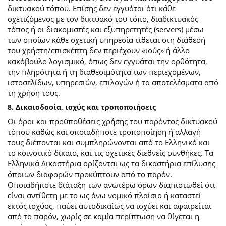
δικτυακού τόπου. Επίσης δεν εγγυάται ότι κάθε
σχετιζόμενος με τον δικτυακό του τόπο, διαδικτυακός
τόπος ή οι διακομιστές και εξυπηρετητές (servers) μέσω
των οποίων κάθε σχετική υπηρεσία τίθεται στη διάθεσή
του χρήστη/επισκέπτη δεν περιέχουν «ιούς» ή άλλο
κακόβουλο λογισμικό, όπως δεν εγγυάται την ορθότητα,
την πληρότητα ή τη διαθεσιμότητα των περιεχομένων,
ιστοσελίδων, υπηρεσιών, επιλογών ή τα αποτελέσματα από
τη χρήση τους.
8. Δικαιοδοσία, ισχύς και τροποποιήσεις
Οι όροι και προϋποθέσεις χρήσης του παρόντος δικτυακού
τόπου καθώς και οποιαδήποτε τροποποίηση ή αλλαγή
τους διέπονται και συμπληρώνονται από το Ελληνικό και
το κοινοτικό δίκαιο, και τις σχετικές διεθνείς συνθήκες. Τα
Ελληνικά Δικαστήρια ορίζονται ως τα δικαστήρια επίλυσης
όποιων διαφορών προκύπτουν από το παρόν.
Οποιαδήποτε διάταξη των ανωτέρω όρων διαπιστωθεί ότι
είναι αντίθετη με το ως άνω νομικό πλαίσιο ή καταστεί
εκτός ισχύος, παύει αυτοδικαίως να ισχύει και αφαιρείται
από το παρόν, χωρίς σε καμία περίπτωση να θίγεται η