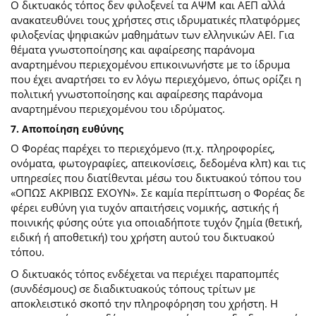
Ο δικτυακός τόπος δεν φιλοξενεί τα ΑΨΜ και ΑΕΠ αλλά
ανακατευθύνει τους χρήστες στις ιδρυματικές πλατφόρμες
φιλοξενίας ψηφιακών μαθημάτων των ελληνικών ΑΕΙ. Για
θέματα γνωστοποίησης και αφαίρεσης παράνομα
αναρτημένου περιεχομένου επικοινωνήστε με το ίδρυμα
που έχει αναρτήσει το εν λόγω περιεχόμενο, όπως ορίζει η
πολιτική γνωστοποίησης και αφαίρεσης παράνομα
αναρτημένου περιεχομένου του ιδρύματος.
7. Αποποίηση ευθύνης
Ο Φορέας παρέχει το περιεχόμενο (π.χ. πληροφορίες,
ονόματα, φωτογραφίες, απεικονίσεις, δεδομένα κλπ) και τις
υπηρεσίες που διατίθενται μέσω του δικτυακού τόπου του
«ΟΠΩΣ ΑΚΡΙΒΩΣ ΕΧΟΥΝ». Σε καμία περίπτωση ο Φορέας δε
φέρει ευθύνη για τυχόν απαιτήσεις νομικής, αστικής ή
ποινικής φύσης ούτε για οποιαδήποτε τυχόν ζημία (θετική,
ειδική ή αποθετική) του χρήστη αυτού του δικτυακού
τόπου.
O δικτυακός τόπος ενδέχεται να περιέχει παραπομπές
(συνδέσμους) σε διαδικτυακούς τόπους τρίτων με
αποκλειστικό σκοπό την πληροφόρηση του χρήστη. Η