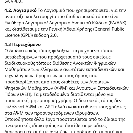
SA v.4.0).
4.2. Λογισμικό
Το Λογισμικό που χρησιμοποιείται για την
ανάπτυξη και λειτουργία του διαδικτυακού τόπου είναι
Ελεύθερο Λογισμικό/ Λογισμικό Ανοικτού Κώδικα (ΕΛ/ΛΑΚ)
και διατίθεται με την Γενική Άδεια Χρήσης (General Public
Licence (GPL)) έκδοση 2.0.
4.3 Περιεχόμενο
O διαδικτυακός τόπος φιλοξενεί περιεχόμενο τύπου
μεταδεδομένων που προέρχεται από τους οικείους
διαδικτυακούς τόπους διάθεσης Ανοικτών Ψηφιακών
Μαθημάτων των ελληνικών ανωτάτων εκπαιδευτικών και
τεχνολογικών ιδρυμάτων με τους όρους που
προσδιορίζονται από τους διαθέτες των Ανοικτών
Ψηφιακών Μαθημάτων (ΑΨΜ) και Ανοικτών Εκπαιδευτικών
Πόρων (ΑΕΠ). Τα μεταδεδομένα διατίθενται μόνο για
προσωπική, μη εμπορική χρήση. Ο δικτυακός τόπος δεν
φιλοξενεί ΑΨΜ και ΑΕΠ αλλά ανακατευθύνει τους χρήστες
στα ΑΨΜ των προαναφερόμενων ιδρυμάτων.
Οποιοδήποτε άλλο έργο προστατεύεται από το δίκαιο της
πνευματικής ιδιοκτησίας και διατίθεται με άδειες
διαφορετικές από τις ανωτέρω, προσδιορίζεται ρητά και