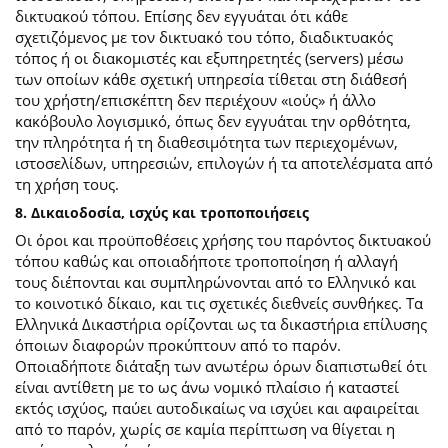
δικτυακού τόπου. Επίσης δεν εγγυάται ότι κάθε
σχετιζόμενος με τον δικτυακό του τόπο, διαδικτυακός
τόπος ή οι διακομιστές και εξυπηρετητές (servers) μέσω
των οποίων κάθε σχετική υπηρεσία τίθεται στη διάθεσή
του χρήστη/επισκέπτη δεν περιέχουν «ιούς» ή άλλο
κακόβουλο λογισμικό, όπως δεν εγγυάται την ορθότητα,
την πληρότητα ή τη διαθεσιμότητα των περιεχομένων,
ιστοσελίδων, υπηρεσιών, επιλογών ή τα αποτελέσματα από
τη χρήση τους.
8. Δικαιοδοσία, ισχύς και τροποποιήσεις
Οι όροι και προϋποθέσεις χρήσης του παρόντος δικτυακού
τόπου καθώς και οποιαδήποτε τροποποίηση ή αλλαγή
τους διέπονται και συμπληρώνονται από το Ελληνικό και
το κοινοτικό δίκαιο, και τις σχετικές διεθνείς συνθήκες. Τα
Ελληνικά Δικαστήρια ορίζονται ως τα δικαστήρια επίλυσης
όποιων διαφορών προκύπτουν από το παρόν.
Οποιαδήποτε διάταξη των ανωτέρω όρων διαπιστωθεί ότι
είναι αντίθετη με το ως άνω νομικό πλαίσιο ή καταστεί
εκτός ισχύος, παύει αυτοδικαίως να ισχύει και αφαιρείται
από το παρόν, χωρίς σε καμία περίπτωση να θίγεται η