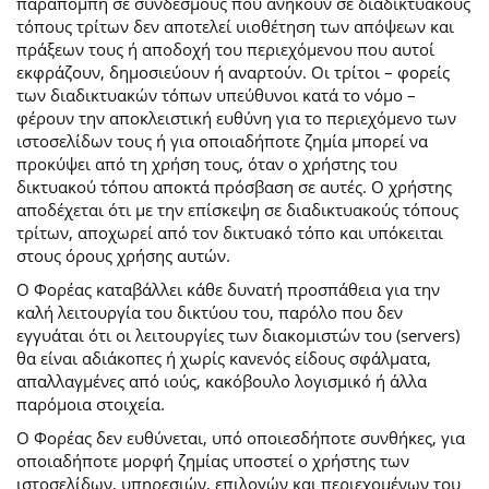
παραπομπή σε συνδέσμους που ανήκουν σε διαδικτυακούς
τόπους τρίτων δεν αποτελεί υιοθέτηση των απόψεων και
πράξεων τους ή αποδοχή του περιεχόμενου που αυτοί
εκφράζουν, δημοσιεύουν ή αναρτούν. Οι τρίτοι – φορείς
των διαδικτυακών τόπων υπεύθυνοι κατά το νόμο –
φέρουν την αποκλειστική ευθύνη για το περιεχόμενο των
ιστοσελίδων τους ή για οποιαδήποτε ζημία μπορεί να
προκύψει από τη χρήση τους, όταν ο χρήστης του
δικτυακού τόπου αποκτά πρόσβαση σε αυτές. Ο χρήστης
αποδέχεται ότι με την επίσκεψη σε διαδικτυακούς τόπους
τρίτων, αποχωρεί από τον δικτυακό τόπο και υπόκειται
στους όρους χρήσης αυτών.
Ο Φορέας καταβάλλει κάθε δυνατή προσπάθεια για την
καλή λειτουργία του δικτύου του, παρόλο που δεν
εγγυάται ότι οι λειτουργίες των διακομιστών του (servers)
θα είναι αδιάκοπες ή χωρίς κανενός είδους σφάλματα,
απαλλαγμένες από ιούς, κακόβουλο λογισμικό ή άλλα
παρόμοια στοιχεία.
Ο Φορέας δεν ευθύνεται, υπό οποιεσδήποτε συνθήκες, για
οποιαδήποτε μορφή ζημίας υποστεί ο χρήστης των
ιστοσελίδων, υπηρεσιών, επιλογών και περιεχομένων του