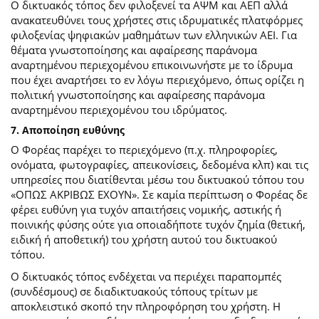
Ο δικτυακός τόπος δεν φιλοξενεί τα ΑΨΜ και ΑΕΠ αλλά
ανακατευθύνει τους χρήστες στις ιδρυματικές πλατφόρμες
φιλοξενίας ψηφιακών μαθημάτων των ελληνικών ΑΕΙ. Για
θέματα γνωστοποίησης και αφαίρεσης παράνομα
αναρτημένου περιεχομένου επικοινωνήστε με το ίδρυμα
που έχει αναρτήσει το εν λόγω περιεχόμενο, όπως ορίζει η
πολιτική γνωστοποίησης και αφαίρεσης παράνομα
αναρτημένου περιεχομένου του ιδρύματος.
7. Αποποίηση ευθύνης
Ο Φορέας παρέχει το περιεχόμενο (π.χ. πληροφορίες,
ονόματα, φωτογραφίες, απεικονίσεις, δεδομένα κλπ) και τις
υπηρεσίες που διατίθενται μέσω του δικτυακού τόπου του
«ΟΠΩΣ ΑΚΡΙΒΩΣ ΕΧΟΥΝ». Σε καμία περίπτωση ο Φορέας δε
φέρει ευθύνη για τυχόν απαιτήσεις νομικής, αστικής ή
ποινικής φύσης ούτε για οποιαδήποτε τυχόν ζημία (θετική,
ειδική ή αποθετική) του χρήστη αυτού του δικτυακού
τόπου.
O δικτυακός τόπος ενδέχεται να περιέχει παραπομπές
(συνδέσμους) σε διαδικτυακούς τόπους τρίτων με
αποκλειστικό σκοπό την πληροφόρηση του χρήστη. Η