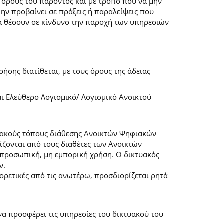
 όρους του παρόντος και με τρόπο που να μην
μην προβαίνει σε πράξεις ή παραλείψεις που
α θέσουν σε κίνδυνο την παροχή των υπηρεσιών
ήσης διατίθεται, με τους όρους της άδειας
αι Ελεύθερο Λογισμικό/ Λογισμικό Ανοικτού
τυακούς τόπους διάθεσης Ανοικτών Ψηφιακών
ζονται από τους διαθέτες των Ανοικτών
προσωπική, μη εμπορική χρήση. Ο δικτυακός
ν.
φορετικές από τις ανωτέρω, προσδιορίζεται ρητά
α προσφέρει τις υπηρεσίες του δικτυακού του