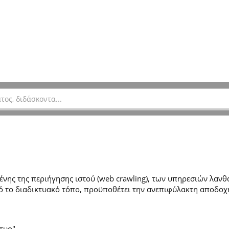
ης της περιήγησης ιστού (web crawling), των υπηρεσιών λανθά
 το διαδικτυακό τόπο, προϋποθέτει την ανεπιφύλακτη αποδοχ
τυο".