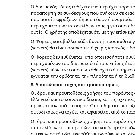
O δικτυακός τόπος ενδέχεται να περιέχει παραπ
παραπομπή σε συνδέσμους που ανήκουν σε διαδι
που αυτοί εκφράζουν, δημοσιεύουν ή αναρτούν. 
περιεχόμενο των ιστοσελίδων τους ή για οποιαδ
αυτές. Ο χρήστης αποδέχεται ότι με την επίσκεψ
Ο Φορέας καταβάλλει κάθε δυνατή προσπάθεια για
(servers) θα είναι αδιάκοπες ή χωρίς κανενός ε
Ο Φορέας δεν ευθύνεται, υπό οποιεσδήποτε συνθ
περιεχομένων του δικτυακού τόπου. Επίσης δεν ε
(servers) μέσω των οποίων κάθε σχετική υπηρεσί
εγγυάται την ορθότητα, την πληρότητα ή τη δια
8. Δικαιοδοσία, ισχύς και τροποποιήσεις
Οι όροι και προϋποθέσεις χρήσης του παρόντος
Ελληνικό και το κοινοτικό δίκαιο, και τις σχετι
προκύπτουν από το παρόν. Οποιαδήποτε διάταξη 
αυτοδικαίως να ισχύει και αφαιρείται από το πα
Οι όροι και προϋποθέσεις χρήσης του παρόντος
ιστοσελίδων και υπηρεσιών του και δεσμεύει μό
συμφωνίας εάν δεν εκφράζεται εγγράφως και δεν