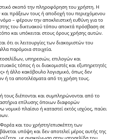
ιστικό σκοπό την πληροφόρηση του χρήστη. Η
 και πράξεων τους ή αποδοχή του περιεχόμενου
νόμο – φέρουν την αποκλειστική ευθύνη για το
ρήστης του δικτυακού τόπου αποκτά πρόσβαση σε
 τόπο και υπόκειται στους όρους χρήσης αυτών.
αι ότι οι λειτουργίες των διακομιστών του
άλλα παρόμοια στοιχεία.
στοσελίδων, υπηρεσιών, επιλογών και
κτυακός τόπος ή οι διακομιστές και εξυπηρετητές
ύς» ή άλλο κακόβουλο λογισμικό, όπως δεν
ών ή τα αποτελέσματα από τη χρήση τους.
ή τους διέπονται και συμπληρώνονται από το
 δικαστήρια επίλυσης όποιων διαφορών
 νομικό πλαίσιο ή καταστεί εκτός ισχύος, παύει
ρων.
 Φορέα και του χρήστη/επισκέπτη των
άνεται υπόψη και δεν αποτελεί μέρος αυτής της
ρίζεται, με ανακοίνωση στην ιστοσελίδα του