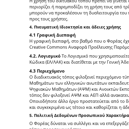
Η χρήση του δικτυακού τόπου πρέπει να γίνεται
περιορίζει ή παρεμποδίζει τη χρήση τους από τρ
μπορούν να προκαλέσουν τη δυσλειτουργία του 
προς τους χρήστες.
4. Πνευματική Ιδιοκτησία και άδειες χρήσης
4.1 Γραφική Διεπαφή
Η γραφική διεπαφή, στο βαθμό που ο Φορέας έχει
Creative Commons Αναφορά Προέλευσης Παρόμοια
4.2. Λογισμικό
Το Λογισμικό που χρησιμοποιείτα
Κώδικα (ΕΛ/ΛΑΚ) και διατίθεται με την Γενική Άδει
4.3 Περιεχόμενο
O διαδικτυακός τόπος φιλοξενεί περιεχόμενο τ
Μαθημάτων των ελληνικών ανωτάτων εκπαιδευτικ
Ψηφιακών Μαθημάτων (ΑΨΜ) και Ανοικτών Εκπαιδ
τόπος δεν φιλοξενεί ΑΨΜ και ΑΕΠ αλλά ανακατ
Οποιοδήποτε άλλο έργο προστατεύεται από το δίκ
και συγκεκριμένα ως τέτοιο και καθορίζεται η άδε
5. Πολιτική Δεδομένων Προσωπικού Χαρακτήρα
Ο Φορέας δύναται να συλλέγει και να επεξεργάζ