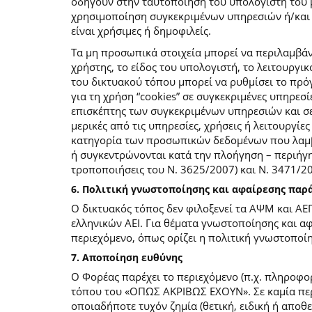
οδηγούν στην ταυτοποίηση του υπολογιστή του 
χρησιμοποίηση συγκεκριμένων υπηρεσιών ή/και σ
είναι χρήσιμες ή δημοφιλείς.
Τα μη προσωπικά στοιχεία μπορεί να περιλαμβάν
χρήστης, το είδος του υπολογιστή, το λειτουργι
του δικτυακού τόπου μπορεί να ρυθμίσει το πρόγ
για τη χρήση “cookies” σε συγκεκριμένες υπηρεσί
επισκέπτης των συγκεκριμένων υπηρεσιών και σελ
μερικές από τις υπηρεσίες, χρήσεις ή λειτουργ
κατηγορία των προσωπικών δεδομένων που λαμβά
ή συγκεντρώνονται κατά την πλοήγηση – περιήγη
τροποποιήσεις του Ν. 3625/2007) και Ν. 3471/
6. Πολιτική γνωστοποίησης και αφαίρεσης πα
Ο δικτυακός τόπος δεν φιλοξενεί τα ΑΨΜ και ΑΕ
ελληνικών ΑΕΙ. Για θέματα γνωστοποίησης και α
περιεχόμενο, όπως ορίζει η πολιτική γνωστοπο
7. Αποποίηση ευθύνης
Ο Φορέας παρέχει το περιεχόμενο (π.χ. πληροφορ
τόπου του «ΟΠΩΣ ΑΚΡΙΒΩΣ ΕΧΟΥΝ». Σε καμία περί
οποιαδήποτε τυχόν ζημία (θετική, ειδική ή αποθ