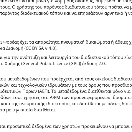
 αποκλειστικά και μόνο για νόμιμους σκοπούς, σύμφωνα με τους
ίτους. Ο χρήστης του παρόντος διαδικτυακού τόπου πρέπει να 
παρόντος διαδικτυακού τόπου και να επηρεάσουν αρνητικά ή ν
 Φορέας έχει τα απαραίτητα πνευματική δικαιώματα ή άδειες χρ
 Διανομή (CC BY SA v.4.0).
ι για την ανάπτυξη και λειτουργία του διαδικτυακού τόπου είν
α Χρήσης (General Public Licence (GPL)) έκδοση 2.0.
ύπου μεταδεδομένων που προέρχεται από τους οικείους διαδικ
ών και τεχνολογικών ιδρυμάτων με τους όρους που προσδιορί
ευτικών Πόρων (ΑΕΠ). Τα μεταδεδομένα διατίθενται μόνο για 
ευθύνει τους χρήστες στα ΑΨΜ των προαναφερόμενων ιδρυμάτω
αιο της πνευματικής ιδιοκτησίας και διατίθεται με άδειες δια
ια με την οποία διατίθεται.
εται προσωπικά δεδομένα των χρηστών προκειμένου να μπορεί ν