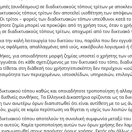
ομπές (συνδέσμους) σε διαδικτυακούς τόπους τρίτων με αποκλε
κτυακούς τόπους τρίτων δεν αποτελεί υιοθέτηση των απόψεων
Οι τρίτοι – φορείς των διαδικτυακών τόπων υπεύθυνοι κατά το 
ήποτε ζημία μπορεί να προκύψει από τη χρήση τους, όταν ο χ
η σε διαδικτυακούς τόπους τρίτων, αποχωρεί από τον δικτυακό
 την καλή λειτουργία του δικτύου του, παρόλο που δεν εγγυάτ
ίδους σφάλματα, απαλλαγμένες από ιούς, κακόβουλο λογισμικό ή 
ήκες, για οποιαδήποτε μορφή ζημίας υποστεί ο χρήστης των ι
γγυάται ότι κάθε σχετιζόμενος με τον δικτυακό του τόπο, διαδι
α τίθεται στη διάθεσή του χρήστη/επισκέπτη δεν περιέχουν «ιο
θεσιμότητα των περιεχομένων, ιστοσελίδων, υπηρεσιών, επιλογ
 δικτυακού τόπου καθώς και οποιαδήποτε τροποποίηση ή αλλαγ
κές διεθνείς συνθήκες. Τα Ελληνικά Δικαστήρια ορίζονται ως τα
των ανωτέρω όρων διαπιστωθεί ότι είναι αντίθετη με το ως άνω
ρόν, χωρίς σε καμία περίπτωση να θίγεται η ισχύς των λοιπών ό
 δικτυακού τόπου αποτελούν τη συνολική συμφωνία μεταξύ του
νο αυτούς. Καμία τροποποίηση αυτών των όρων χρήσης δεν λαμβ
 ενσωματωθεί στους παρόντες όρους χρήσης. Εκτός εάν άλλως ο