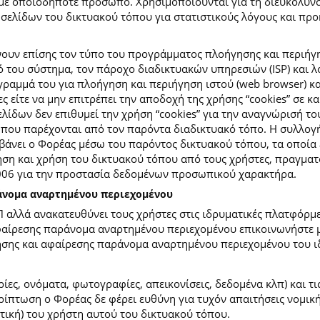
με οποιοδήποτε πρόσωπο. Χρησιμοποιούνται για τη διευκόλυν
ελίδων του δικτυακού τόπου για στατιστικούς λόγους και προκε
ουν επίσης τον τύπο του προγράμματος πλοήγησης και περιήγη
κό του σύστημα, τον πάροχο διαδικτυακών υπηρεσιών (ISP) και 
ραμμά του για πλοήγηση και περιήγηση ιστού (web browser) κα
ες είτε να μην επιτρέπει την αποδοχή της χρήσης “cookies” σε 
ίδων δεν επιθυμεί την χρήση “cookies” για την αναγνώρισή το
ίες που παρέχονται από τον παρόντα διαδικτυακό τόπο. Η συλλ
νει ο Φορέας μέσω του παρόντος δικτυακού τόπου, τα οποία ε
ση και χρήση του δικτυακού τόπου από τους χρήστες, πραγματο
2006 για την προστασία δεδομένων προσωπικού χαρακτήρα.
ράνομα αναρτημένου περιεχομένου
Π αλλά ανακατευθύνει τους χρήστες στις ιδρυματικές πλατφόρ
φαίρεσης παράνομα αναρτημένου περιεχομένου επικοινωνήστε με
ίησης και αφαίρεσης παράνομα αναρτημένου περιεχομένου του ι
ίες, ονόματα, φωτογραφίες, απεικονίσεις, δεδομένα κλπ) και τ
πτωση ο Φορέας δε φέρει ευθύνη για τυχόν απαιτήσεις νομικής
ετική) του χρήστη αυτού του δικτυακού τόπου.