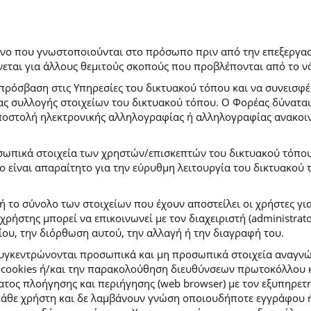
ρόνο που γνωστοποιούνται στο πρόσωπο πριν από την επεξεργασ
εται για άλλους θεμιτούς σκοπούς που προβλέπονται από το ν
πρόσβαση στις Υπηρεσίες του δικτυακού τόπου και να συνεισφέ
μας συλλογής στοιχείων του δικτυακού τόπου. Ο Φορέας δύναται
αποστολή ηλεκτρονικής αλληλογραφίας ή αλληλογραφίας ανακοι
σωπικά στοιχεία των χρηστών/επισκεπτών του δικτυακού τόπου σ
ιο είναι απαραίτητο για την εύρυθμη λειτουργία του δικτυακού
ή το σύνολο των στοιχείων που έχουν αποστείλει οι χρήστες γι
ήστης μπορεί να επικοινωνεί με τον διαχειριστή (administrato
ου, την διόρθωση αυτού, την αλλαγή ή την διαγραφή του.
συγκεντρώνονται προσωπικά και μη προσωπικά στοιχεία αναγν
 cookies ή/και την παρακολούθηση διευθύνσεων πρωτοκόλλου κ
ς πλοήγησης και περιήγησης (web browser) με τον εξυπηρετητή 
κάθε χρήστη και δε λαμβάνουν γνώση οποιουδήποτε εγγράφου ή 