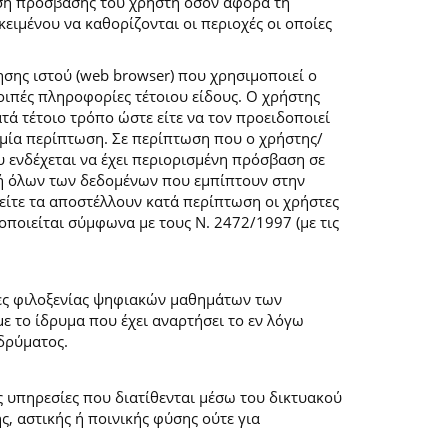
ση πρόσβασης του χρήστη όσον αφορά τη
ιμένου να καθορίζονται οι περιοχές οι οποίες
σης ιστού (web browser) που χρησιμοποιεί ο
λοιπές πληροφορίες τέτοιου είδους. Ο χρήστης
τά τέτοιο τρόπο ώστε είτε να τον προειδοποιεί
καμία περίπτωση. Σε περίπτωση που ο χρήστης/
υ ενδέχεται να έχει περιορισμένη πρόσβαση σε
ογή όλων των δεδομένων που εμπίπτουν στην
ίτε τα αποστέλλουν κατά περίπτωση οι χρήστες
ποιείται σύμφωνα με τους Ν. 2472/1997 (με τις
μες φιλοξενίας ψηφιακών μαθημάτων των
 το ίδρυμα που έχει αναρτήσει το εν λόγω
δρύματος.
ις υπηρεσίες που διατίθενται μέσω του δικτυακού
, αστικής ή ποινικής φύσης ούτε για