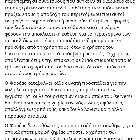
παραπομπή σε συνδέσμους που ανήκουν σε διαδικτυακούς
τόπους τρίτων δεν αποτελεί υιοθέτηση των απόψεων και
πράξεων τους ή αποδοχή του περιεχόμενου που αυτοί
εκφράζουν, δημοσιεύουν ή αναρτούν. Οι τρίτοι – φορείς
των διαδικτυακών τόπων υπεύθυνοι κατά το νόμο –
φέρουν την αποκλειστική ευθύνη για το περιεχόμενο των
ιστοσελίδων τους ή για οποιαδήποτε ζημία μπορεί να
προκύψει από τη χρήση τους, όταν ο χρήστης του
δικτυακού τόπου αποκτά πρόσβαση σε αυτές. Ο χρήστης
αποδέχεται ότι με την επίσκεψη σε διαδικτυακούς τόπους
τρίτων, αποχωρεί από τον δικτυακό τόπο και υπόκειται
στους όρους χρήσης αυτών.
Ο Φορέας καταβάλλει κάθε δυνατή προσπάθεια για την
καλή λειτουργία του δικτύου του, παρόλο που δεν
εγγυάται ότι οι λειτουργίες των διακομιστών του (servers)
θα είναι αδιάκοπες ή χωρίς κανενός είδους σφάλματα,
απαλλαγμένες από ιούς, κακόβουλο λογισμικό ή άλλα
παρόμοια στοιχεία.
Ο Φορέας δεν ευθύνεται, υπό οποιεσδήποτε συνθήκες, για
οποιαδήποτε μορφή ζημίας υποστεί ο χρήστης των
ιστοσελίδων, υπηρεσιών, επιλογών και περιεχομένων του