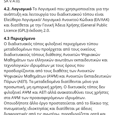
SA v.4.0).
4.2. Λογισμικό
Το Λογισμικό που χρησιμοποιείται για την
ανάπτυξη και λειτουργία του διαδικτυακού τόπου είναι
Ελεύθερο Λογισμικό/ Λογισμικό Ανοικτού Κώδικα (ΕΛ/ΛΑΚ)
και διατίθεται με την Γενική Άδεια Χρήσης (General Public
Licence (GPL)) έκδοση 2.0.
4.3 Περιεχόμενο
O διαδικτυακός τόπος φιλοξενεί περιεχόμενο τύπου
μεταδεδομένων που προέρχεται από τους οικείους
διαδικτυακούς τόπους διάθεσης Ανοικτών Ψηφιακών
Μαθημάτων των ελληνικών ανωτάτων εκπαιδευτικών και
τεχνολογικών ιδρυμάτων με τους όρους που
προσδιορίζονται από τους διαθέτες των Ανοικτών
Ψηφιακών Μαθημάτων (ΑΨΜ) και Ανοικτών Εκπαιδευτικών
Πόρων (ΑΕΠ). Τα μεταδεδομένα διατίθενται μόνο για
προσωπική, μη εμπορική χρήση. Ο δικτυακός τόπος δεν
φιλοξενεί ΑΨΜ και ΑΕΠ αλλά ανακατευθύνει τους χρήστες
στα ΑΨΜ των προαναφερόμενων ιδρυμάτων.
Οποιοδήποτε άλλο έργο προστατεύεται από το δίκαιο της
πνευματικής ιδιοκτησίας και διατίθεται με άδειες
διαφορετικές από τις ανωτέρω, προσδιορίζεται ρητά και