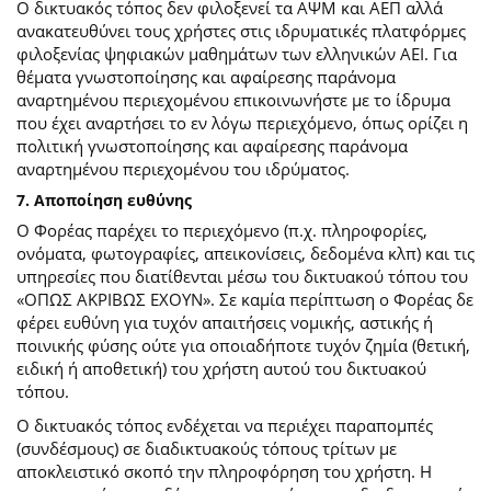
Ο δικτυακός τόπος δεν φιλοξενεί τα ΑΨΜ και ΑΕΠ αλλά
ανακατευθύνει τους χρήστες στις ιδρυματικές πλατφόρμες
φιλοξενίας ψηφιακών μαθημάτων των ελληνικών ΑΕΙ. Για
θέματα γνωστοποίησης και αφαίρεσης παράνομα
αναρτημένου περιεχομένου επικοινωνήστε με το ίδρυμα
που έχει αναρτήσει το εν λόγω περιεχόμενο, όπως ορίζει η
πολιτική γνωστοποίησης και αφαίρεσης παράνομα
αναρτημένου περιεχομένου του ιδρύματος.
7. Αποποίηση ευθύνης
Ο Φορέας παρέχει το περιεχόμενο (π.χ. πληροφορίες,
ονόματα, φωτογραφίες, απεικονίσεις, δεδομένα κλπ) και τις
υπηρεσίες που διατίθενται μέσω του δικτυακού τόπου του
«ΟΠΩΣ ΑΚΡΙΒΩΣ ΕΧΟΥΝ». Σε καμία περίπτωση ο Φορέας δε
φέρει ευθύνη για τυχόν απαιτήσεις νομικής, αστικής ή
ποινικής φύσης ούτε για οποιαδήποτε τυχόν ζημία (θετική,
ειδική ή αποθετική) του χρήστη αυτού του δικτυακού
τόπου.
O δικτυακός τόπος ενδέχεται να περιέχει παραπομπές
(συνδέσμους) σε διαδικτυακούς τόπους τρίτων με
αποκλειστικό σκοπό την πληροφόρηση του χρήστη. Η