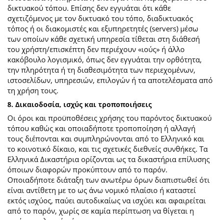
δικτυακού τόπου. Επίσης δεν εγγυάται ότι κάθε
σχετιζόμενος με τον δικτυακό του τόπο, διαδικτυακός
τόπος ή οι διακομιστές και εξυπηρετητές (servers) μέσω
των οποίων κάθε σχετική υπηρεσία τίθεται στη διάθεσή
του χρήστη/επισκέπτη δεν περιέχουν «ιούς» ή άλλο
κακόβουλο λογισμικό, όπως δεν εγγυάται την ορθότητα,
την πληρότητα ή τη διαθεσιμότητα των περιεχομένων,
ιστοσελίδων, υπηρεσιών, επιλογών ή τα αποτελέσματα από
τη χρήση τους.
8. Δικαιοδοσία, ισχύς και τροποποιήσεις
Οι όροι και προϋποθέσεις χρήσης του παρόντος δικτυακού
τόπου καθώς και οποιαδήποτε τροποποίηση ή αλλαγή
τους διέπονται και συμπληρώνονται από το Ελληνικό και
το κοινοτικό δίκαιο, και τις σχετικές διεθνείς συνθήκες. Τα
Ελληνικά Δικαστήρια ορίζονται ως τα δικαστήρια επίλυσης
όποιων διαφορών προκύπτουν από το παρόν.
Οποιαδήποτε διάταξη των ανωτέρω όρων διαπιστωθεί ότι
είναι αντίθετη με το ως άνω νομικό πλαίσιο ή καταστεί
εκτός ισχύος, παύει αυτοδικαίως να ισχύει και αφαιρείται
από το παρόν, χωρίς σε καμία περίπτωση να θίγεται η