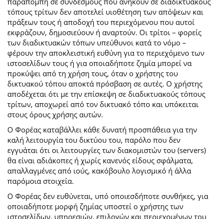
παραπομπή σε συνδέσμους που ανήκουν σε διαδικτυακούς
τόπους τρίτων δεν αποτελεί υιοθέτηση των απόψεων και
πράξεων τους ή αποδοχή του περιεχόμενου που αυτοί
εκφράζουν, δημοσιεύουν ή αναρτούν. Οι τρίτοι – φορείς
των διαδικτυακών τόπων υπεύθυνοι κατά το νόμο –
φέρουν την αποκλειστική ευθύνη για το περιεχόμενο των
ιστοσελίδων τους ή για οποιαδήποτε ζημία μπορεί να
προκύψει από τη χρήση τους, όταν ο χρήστης του
δικτυακού τόπου αποκτά πρόσβαση σε αυτές. Ο χρήστης
αποδέχεται ότι με την επίσκεψη σε διαδικτυακούς τόπους
τρίτων, αποχωρεί από τον δικτυακό τόπο και υπόκειται
στους όρους χρήσης αυτών.
Ο Φορέας καταβάλλει κάθε δυνατή προσπάθεια για την
καλή λειτουργία του δικτύου του, παρόλο που δεν
εγγυάται ότι οι λειτουργίες των διακομιστών του (servers)
θα είναι αδιάκοπες ή χωρίς κανενός είδους σφάλματα,
απαλλαγμένες από ιούς, κακόβουλο λογισμικό ή άλλα
παρόμοια στοιχεία.
Ο Φορέας δεν ευθύνεται, υπό οποιεσδήποτε συνθήκες, για
οποιαδήποτε μορφή ζημίας υποστεί ο χρήστης των
ιστοσελίδων, υπηρεσιών, επιλογών και περιεχομένων του