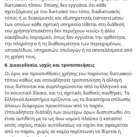
δικτυακού τόπου. Επίσης δεν εγγυάται ότι κάθε
σχετιζόμενος με τον δικτυακό του τόπο, διαδικτυακός
τόπος ή οι διακομιστές και εξυπηρετητές (servers) μέσω
των οποίων κάθε σχετική υπηρεσία τίθεται στη διάθεσή
του χρήστη/επισκέπτη δεν περιέχουν «ιούς» ή άλλο
κακόβουλο λογισμικό, όπως δεν εγγυάται την ορθότητα,
την πληρότητα ή τη διαθεσιμότητα των περιεχομένων,
ιστοσελίδων, υπηρεσιών, επιλογών ή τα αποτελέσματα από
τη χρήση τους.
8. Δικαιοδοσία, ισχύς και τροποποιήσεις
Οι όροι και προϋποθέσεις χρήσης του παρόντος δικτυακού
τόπου καθώς και οποιαδήποτε τροποποίηση ή αλλαγή
τους διέπονται και συμπληρώνονται από το Ελληνικό και
το κοινοτικό δίκαιο, και τις σχετικές διεθνείς συνθήκες. Τα
Ελληνικά Δικαστήρια ορίζονται ως τα δικαστήρια επίλυσης
όποιων διαφορών προκύπτουν από το παρόν.
Οποιαδήποτε διάταξη των ανωτέρω όρων διαπιστωθεί ότι
είναι αντίθετη με το ως άνω νομικό πλαίσιο ή καταστεί
εκτός ισχύος, παύει αυτοδικαίως να ισχύει και αφαιρείται
από το παρόν, χωρίς σε καμία περίπτωση να θίγεται η