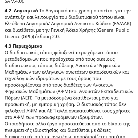
SA v.4.0).
4.2. Λογισμικό
Το Λογισμικό που χρησιμοποιείται για την
ανάπτυξη και λειτουργία του διαδικτυακού τόπου είναι
Ελεύθερο Λογισμικό/ Λογισμικό Ανοικτού Κώδικα (ΕΛ/ΛΑΚ)
και διατίθεται με την Γενική Άδεια Χρήσης (General Public
Licence (GPL)) έκδοση 2.0.
4.3 Περιεχόμενο
O διαδικτυακός τόπος φιλοξενεί περιεχόμενο τύπου
μεταδεδομένων που προέρχεται από τους οικείους
διαδικτυακούς τόπους διάθεσης Ανοικτών Ψηφιακών
Μαθημάτων των ελληνικών ανωτάτων εκπαιδευτικών και
τεχνολογικών ιδρυμάτων με τους όρους που
προσδιορίζονται από τους διαθέτες των Ανοικτών
Ψηφιακών Μαθημάτων (ΑΨΜ) και Ανοικτών Εκπαιδευτικών
Πόρων (ΑΕΠ). Τα μεταδεδομένα διατίθενται μόνο για
προσωπική, μη εμπορική χρήση. Ο δικτυακός τόπος δεν
φιλοξενεί ΑΨΜ και ΑΕΠ αλλά ανακατευθύνει τους χρήστες
στα ΑΨΜ των προαναφερόμενων ιδρυμάτων.
Οποιοδήποτε άλλο έργο προστατεύεται από το δίκαιο της
πνευματικής ιδιοκτησίας και διατίθεται με άδειες
διαφορετικές από τις ανωτέρω, προσδιορίζεται ρητά και