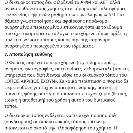
Ο δικτυακός τόπος δεν φιλοξενεί τα ΑΨΜ και ΑΕΠ αλλά
ανακατευθύνει τους χρήστες στις ιδρυματικές πλατφόρμες
φιλοξενίας ψηφιακών μαθημάτων των ελληνικών ΑΕΙ. Για
θέματα γνωστοποίησης και αφαίρεσης παράνομα
αναρτημένου περιεχομένου επικοινωνήστε με το ίδρυμα
που έχει αναρτήσει το εν λόγω περιεχόμενο, όπως ορίζει η
πολιτική γνωστοποίησης και αφαίρεσης παράνομα
αναρτημένου περιεχομένου του ιδρύματος.
7. Αποποίηση ευθύνης
Ο Φορέας παρέχει το περιεχόμενο (π.χ. πληροφορίες,
ονόματα, φωτογραφίες, απεικονίσεις, δεδομένα κλπ) και τις
υπηρεσίες που διατίθενται μέσω του δικτυακού τόπου του
«ΟΠΩΣ ΑΚΡΙΒΩΣ ΕΧΟΥΝ». Σε καμία περίπτωση ο Φορέας δε
φέρει ευθύνη για τυχόν απαιτήσεις νομικής, αστικής ή
ποινικής φύσης ούτε για οποιαδήποτε τυχόν ζημία (θετική,
ειδική ή αποθετική) του χρήστη αυτού του δικτυακού
τόπου.
O δικτυακός τόπος ενδέχεται να περιέχει παραπομπές
(συνδέσμους) σε διαδικτυακούς τόπους τρίτων με
αποκλειστικό σκοπό την πληροφόρηση του χρήστη. Η