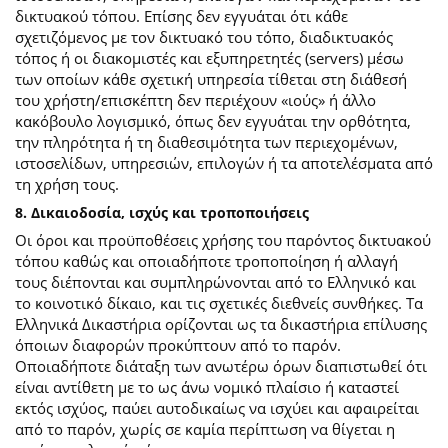
δικτυακού τόπου. Επίσης δεν εγγυάται ότι κάθε
σχετιζόμενος με τον δικτυακό του τόπο, διαδικτυακός
τόπος ή οι διακομιστές και εξυπηρετητές (servers) μέσω
των οποίων κάθε σχετική υπηρεσία τίθεται στη διάθεσή
του χρήστη/επισκέπτη δεν περιέχουν «ιούς» ή άλλο
κακόβουλο λογισμικό, όπως δεν εγγυάται την ορθότητα,
την πληρότητα ή τη διαθεσιμότητα των περιεχομένων,
ιστοσελίδων, υπηρεσιών, επιλογών ή τα αποτελέσματα από
τη χρήση τους.
8. Δικαιοδοσία, ισχύς και τροποποιήσεις
Οι όροι και προϋποθέσεις χρήσης του παρόντος δικτυακού
τόπου καθώς και οποιαδήποτε τροποποίηση ή αλλαγή
τους διέπονται και συμπληρώνονται από το Ελληνικό και
το κοινοτικό δίκαιο, και τις σχετικές διεθνείς συνθήκες. Τα
Ελληνικά Δικαστήρια ορίζονται ως τα δικαστήρια επίλυσης
όποιων διαφορών προκύπτουν από το παρόν.
Οποιαδήποτε διάταξη των ανωτέρω όρων διαπιστωθεί ότι
είναι αντίθετη με το ως άνω νομικό πλαίσιο ή καταστεί
εκτός ισχύος, παύει αυτοδικαίως να ισχύει και αφαιρείται
από το παρόν, χωρίς σε καμία περίπτωση να θίγεται η