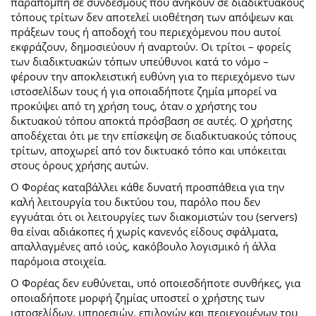
παραπομπή σε συνδέσμους που ανήκουν σε διαδικτυακούς
τόπους τρίτων δεν αποτελεί υιοθέτηση των απόψεων και
πράξεων τους ή αποδοχή του περιεχόμενου που αυτοί
εκφράζουν, δημοσιεύουν ή αναρτούν. Οι τρίτοι – φορείς
των διαδικτυακών τόπων υπεύθυνοι κατά το νόμο –
φέρουν την αποκλειστική ευθύνη για το περιεχόμενο των
ιστοσελίδων τους ή για οποιαδήποτε ζημία μπορεί να
προκύψει από τη χρήση τους, όταν ο χρήστης του
δικτυακού τόπου αποκτά πρόσβαση σε αυτές. Ο χρήστης
αποδέχεται ότι με την επίσκεψη σε διαδικτυακούς τόπους
τρίτων, αποχωρεί από τον δικτυακό τόπο και υπόκειται
στους όρους χρήσης αυτών.
Ο Φορέας καταβάλλει κάθε δυνατή προσπάθεια για την
καλή λειτουργία του δικτύου του, παρόλο που δεν
εγγυάται ότι οι λειτουργίες των διακομιστών του (servers)
θα είναι αδιάκοπες ή χωρίς κανενός είδους σφάλματα,
απαλλαγμένες από ιούς, κακόβουλο λογισμικό ή άλλα
παρόμοια στοιχεία.
Ο Φορέας δεν ευθύνεται, υπό οποιεσδήποτε συνθήκες, για
οποιαδήποτε μορφή ζημίας υποστεί ο χρήστης των
ιστοσελίδων, υπηρεσιών, επιλογών και περιεχομένων του