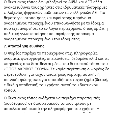
Ο δικτυακός τόπος δεν φιλοξενεί τα ΑΨΜ και ΑΕΠ αλλά
ανακατευθύνει τους χρήστες στις ιδρυματικές πλατφόρμες
φιλοξενίας ψηφιακών μαθημάτων των ελληνικών ΑΕΙ. Για
θέματα γνωστοποίησης και αφαίρεσης παράνομα
αναρτημένου περιεχομένου επικοινωνήστε με το ίδρυμα
που έχει αναρτήσει το εν λόγω περιεχόμενο, όπως ορίζει η
πολιτική γνωστοποίησης και αφαίρεσης παράνομα
αναρτημένου περιεχομένου του ιδρύματος.
7. Αποποίηση ευθύνης
Ο Φορέας παρέχει το περιεχόμενο (π.χ. πληροφορίες,
ονόματα, φωτογραφίες, απεικονίσεις, δεδομένα κλπ) και τις
υπηρεσίες που διατίθενται μέσω του δικτυακού τόπου του
«ΟΠΩΣ ΑΚΡΙΒΩΣ ΕΧΟΥΝ». Σε καμία περίπτωση ο Φορέας δε
φέρει ευθύνη για τυχόν απαιτήσεις νομικής, αστικής ή
ποινικής φύσης ούτε για οποιαδήποτε τυχόν ζημία (θετική,
ειδική ή αποθετική) του χρήστη αυτού του δικτυακού
τόπου.
O δικτυακός τόπος ενδέχεται να περιέχει παραπομπές
(συνδέσμους) σε διαδικτυακούς τόπους τρίτων με
αποκλειστικό σκοπό την πληροφόρηση του χρήστη. Η