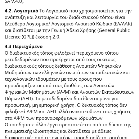
SA v.4.0).
4.2. Λογισμικό
Το Λογισμικό που χρησιμοποιείται για την
ανάπτυξη και λειτουργία του διαδικτυακού τόπου είναι
Ελεύθερο Λογισμικό/ Λογισμικό Ανοικτού Κώδικα (ΕΛ/ΛΑΚ)
και διατίθεται με την Γενική Άδεια Χρήσης (General Public
Licence (GPL)) έκδοση 2.0.
4.3 Περιεχόμενο
O διαδικτυακός τόπος φιλοξενεί περιεχόμενο τύπου
μεταδεδομένων που προέρχεται από τους οικείους
διαδικτυακούς τόπους διάθεσης Ανοικτών Ψηφιακών
Μαθημάτων των ελληνικών ανωτάτων εκπαιδευτικών και
τεχνολογικών ιδρυμάτων με τους όρους που
προσδιορίζονται από τους διαθέτες των Ανοικτών
Ψηφιακών Μαθημάτων (ΑΨΜ) και Ανοικτών Εκπαιδευτικών
Πόρων (ΑΕΠ). Τα μεταδεδομένα διατίθενται μόνο για
προσωπική, μη εμπορική χρήση. Ο δικτυακός τόπος δεν
φιλοξενεί ΑΨΜ και ΑΕΠ αλλά ανακατευθύνει τους χρήστες
στα ΑΨΜ των προαναφερόμενων ιδρυμάτων.
Οποιοδήποτε άλλο έργο προστατεύεται από το δίκαιο της
πνευματικής ιδιοκτησίας και διατίθεται με άδειες
διαφορετικές από τις ανωτέρω, προσδιορίζεται ρητά και