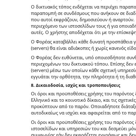
O δικτυακός τόπος ενδέχεται να περιέχει παραπ
παραπομπή σε συνδέσμους που ανήκουν σε διαδι
που αυτοί εκφράζουν, δημοσιεύουν ή αναρτούν. 
περιεχόμενο των ιστοσελίδων τους ή για οποιαδ
αυτές. Ο χρήστης αποδέχεται ότι με την επίσκεψ
Ο Φορέας καταβάλλει κάθε δυνατή προσπάθεια για
(servers) θα είναι αδιάκοπες ή χωρίς κανενός ε
Ο Φορέας δεν ευθύνεται, υπό οποιεσδήποτε συνθ
περιεχομένων του δικτυακού τόπου. Επίσης δεν ε
(servers) μέσω των οποίων κάθε σχετική υπηρεσί
εγγυάται την ορθότητα, την πληρότητα ή τη δια
8. Δικαιοδοσία, ισχύς και τροποποιήσεις
Οι όροι και προϋποθέσεις χρήσης του παρόντος
Ελληνικό και το κοινοτικό δίκαιο, και τις σχετι
προκύπτουν από το παρόν. Οποιαδήποτε διάταξη 
αυτοδικαίως να ισχύει και αφαιρείται από το πα
Οι όροι και προϋποθέσεις χρήσης του παρόντος
ιστοσελίδων και υπηρεσιών του και δεσμεύει μό
συμφωνίας εάν δεν εκφράζεται εγγράφως και δεν