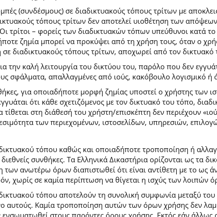
ομπές (συνδέσμους) σε διαδικτυακούς τόπους τρίτων με αποκλε
κτυακούς τόπους τρίτων δεν αποτελεί υιοθέτηση των απόψεων
Οι τρίτοι – φορείς των διαδικτυακών τόπων υπεύθυνοι κατά το 
ήποτε ζημία μπορεί να προκύψει από τη χρήση τους, όταν ο χ
η σε διαδικτυακούς τόπους τρίτων, αποχωρεί από τον δικτυακό
 την καλή λειτουργία του δικτύου του, παρόλο που δεν εγγυάτ
ίδους σφάλματα, απαλλαγμένες από ιούς, κακόβουλο λογισμικό ή 
ήκες, για οποιαδήποτε μορφή ζημίας υποστεί ο χρήστης των ι
γγυάται ότι κάθε σχετιζόμενος με τον δικτυακό του τόπο, διαδι
α τίθεται στη διάθεσή του χρήστη/επισκέπτη δεν περιέχουν «ιο
θεσιμότητα των περιεχομένων, ιστοσελίδων, υπηρεσιών, επιλογ
 δικτυακού τόπου καθώς και οποιαδήποτε τροποποίηση ή αλλαγ
κές διεθνείς συνθήκες. Τα Ελληνικά Δικαστήρια ορίζονται ως τα
των ανωτέρω όρων διαπιστωθεί ότι είναι αντίθετη με το ως άνω
ρόν, χωρίς σε καμία περίπτωση να θίγεται η ισχύς των λοιπών ό
 δικτυακού τόπου αποτελούν τη συνολική συμφωνία μεταξύ του
νο αυτούς. Καμία τροποποίηση αυτών των όρων χρήσης δεν λαμβ
 ενσωματωθεί στους παρόντες όρους χρήσης. Εκτός εάν άλλως ο