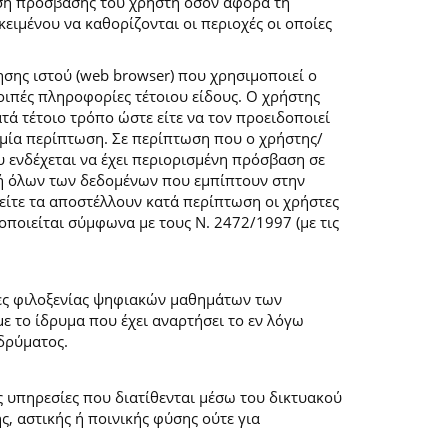
ση πρόσβασης του χρήστη όσον αφορά τη
ιμένου να καθορίζονται οι περιοχές οι οποίες
σης ιστού (web browser) που χρησιμοποιεί ο
λοιπές πληροφορίες τέτοιου είδους. Ο χρήστης
τά τέτοιο τρόπο ώστε είτε να τον προειδοποιεί
καμία περίπτωση. Σε περίπτωση που ο χρήστης/
υ ενδέχεται να έχει περιορισμένη πρόσβαση σε
ογή όλων των δεδομένων που εμπίπτουν στην
ίτε τα αποστέλλουν κατά περίπτωση οι χρήστες
ποιείται σύμφωνα με τους Ν. 2472/1997 (με τις
μες φιλοξενίας ψηφιακών μαθημάτων των
 το ίδρυμα που έχει αναρτήσει το εν λόγω
δρύματος.
ις υπηρεσίες που διατίθενται μέσω του δικτυακού
, αστικής ή ποινικής φύσης ούτε για