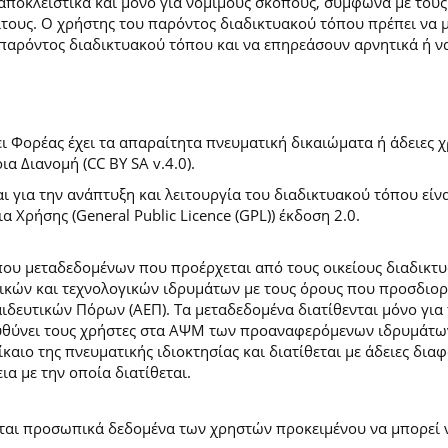
 αποκλειστικά και μόνο για νόμιμους σκοπούς, σύμφωνα με τους
ίτους. Ο χρήστης του παρόντος διαδικτυακού τόπου πρέπει να 
παρόντος διαδικτυακού τόπου και να επηρεάσουν αρνητικά ή ν
 Φορέας έχει τα απαραίτητα πνευματική δικαιώματα ή άδειες χρ
 Διανομή (CC BY SA v.4.0).
ι για την ανάπτυξη και λειτουργία του διαδικτυακού τόπου είν
α Χρήσης (General Public Licence (GPL)) έκδοση 2.0.
ύπου μεταδεδομένων που προέρχεται από τους οικείους διαδικ
ών και τεχνολογικών ιδρυμάτων με τους όρους που προσδιορί
ευτικών Πόρων (ΑΕΠ). Τα μεταδεδομένα διατίθενται μόνο για 
ευθύνει τους χρήστες στα ΑΨΜ των προαναφερόμενων ιδρυμάτω
αιο της πνευματικής ιδιοκτησίας και διατίθεται με άδειες δια
ια με την οποία διατίθεται.
εται προσωπικά δεδομένα των χρηστών προκειμένου να μπορεί ν