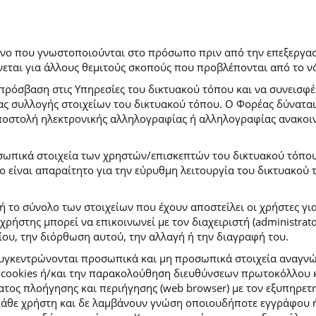
ρόνο που γνωστοποιούνται στο πρόσωπο πριν από την επεξεργασ
εται για άλλους θεμιτούς σκοπούς που προβλέπονται από το ν
πρόσβαση στις Υπηρεσίες του δικτυακού τόπου και να συνεισφέ
μας συλλογής στοιχείων του δικτυακού τόπου. Ο Φορέας δύναται
αποστολή ηλεκτρονικής αλληλογραφίας ή αλληλογραφίας ανακοι
σωπικά στοιχεία των χρηστών/επισκεπτών του δικτυακού τόπου σ
ιο είναι απαραίτητο για την εύρυθμη λειτουργία του δικτυακού
ή το σύνολο των στοιχείων που έχουν αποστείλει οι χρήστες γι
ήστης μπορεί να επικοινωνεί με τον διαχειριστή (administrato
ου, την διόρθωση αυτού, την αλλαγή ή την διαγραφή του.
συγκεντρώνονται προσωπικά και μη προσωπικά στοιχεία αναγν
 cookies ή/και την παρακολούθηση διευθύνσεων πρωτοκόλλου κ
ς πλοήγησης και περιήγησης (web browser) με τον εξυπηρετητή 
κάθε χρήστη και δε λαμβάνουν γνώση οποιουδήποτε εγγράφου ή 