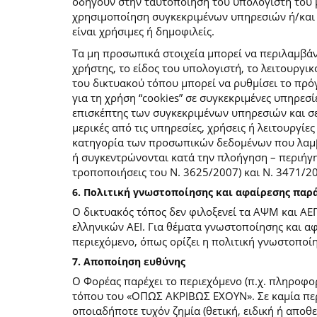
οδηγούν στην ταυτοποίηση του υπολογιστή του 
χρησιμοποίηση συγκεκριμένων υπηρεσιών ή/και σ
είναι χρήσιμες ή δημοφιλείς.
Τα μη προσωπικά στοιχεία μπορεί να περιλαμβάν
χρήστης, το είδος του υπολογιστή, το λειτουργι
του δικτυακού τόπου μπορεί να ρυθμίσει το πρόγ
για τη χρήση “cookies” σε συγκεκριμένες υπηρεσί
επισκέπτης των συγκεκριμένων υπηρεσιών και σελ
μερικές από τις υπηρεσίες, χρήσεις ή λειτουργ
κατηγορία των προσωπικών δεδομένων που λαμβά
ή συγκεντρώνονται κατά την πλοήγηση – περιήγη
τροποποιήσεις του Ν. 3625/2007) και Ν. 3471/
6. Πολιτική γνωστοποίησης και αφαίρεσης πα
Ο δικτυακός τόπος δεν φιλοξενεί τα ΑΨΜ και ΑΕ
ελληνικών ΑΕΙ. Για θέματα γνωστοποίησης και α
περιεχόμενο, όπως ορίζει η πολιτική γνωστοπο
7. Αποποίηση ευθύνης
Ο Φορέας παρέχει το περιεχόμενο (π.χ. πληροφορ
τόπου του «ΟΠΩΣ ΑΚΡΙΒΩΣ ΕΧΟΥΝ». Σε καμία περί
οποιαδήποτε τυχόν ζημία (θετική, ειδική ή αποθ