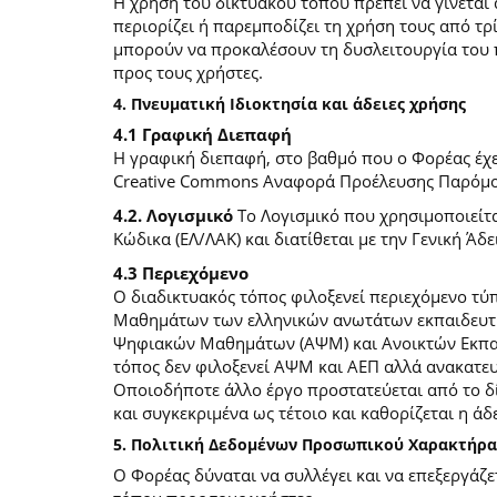
Η χρήση του δικτυακού τόπου πρέπει να γίνεται
περιορίζει ή παρεμποδίζει τη χρήση τους από τρ
μπορούν να προκαλέσουν τη δυσλειτουργία του 
προς τους χρήστες.
4. Πνευματική Ιδιοκτησία και άδειες χρήσης
4.1 Γραφική Διεπαφή
Η γραφική διεπαφή, στο βαθμό που ο Φορέας έχει
Creative Commons Αναφορά Προέλευσης Παρόμοια
4.2. Λογισμικό
Το Λογισμικό που χρησιμοποιείτα
Κώδικα (ΕΛ/ΛΑΚ) και διατίθεται με την Γενική Άδει
4.3 Περιεχόμενο
O διαδικτυακός τόπος φιλοξενεί περιεχόμενο τ
Μαθημάτων των ελληνικών ανωτάτων εκπαιδευτικ
Ψηφιακών Μαθημάτων (ΑΨΜ) και Ανοικτών Εκπαιδ
τόπος δεν φιλοξενεί ΑΨΜ και ΑΕΠ αλλά ανακατ
Οποιοδήποτε άλλο έργο προστατεύεται από το δίκ
και συγκεκριμένα ως τέτοιο και καθορίζεται η άδε
5. Πολιτική Δεδομένων Προσωπικού Χαρακτήρα
Ο Φορέας δύναται να συλλέγει και να επεξεργάζ