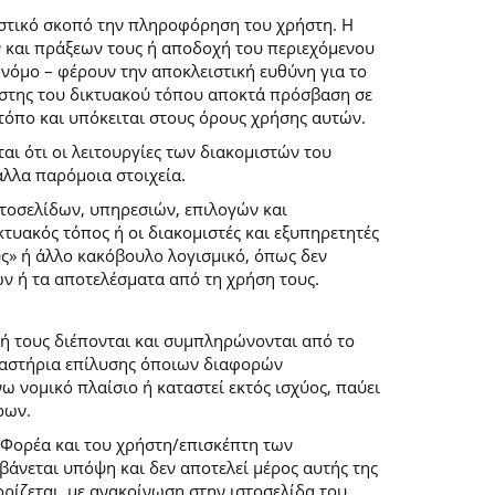
ιστικό σκοπό την πληροφόρηση του χρήστη. Η
 και πράξεων τους ή αποδοχή του περιεχόμενου
νόμο – φέρουν την αποκλειστική ευθύνη για το
ρήστης του δικτυακού τόπου αποκτά πρόσβαση σε
 τόπο και υπόκειται στους όρους χρήσης αυτών.
αι ότι οι λειτουργίες των διακομιστών του
άλλα παρόμοια στοιχεία.
στοσελίδων, υπηρεσιών, επιλογών και
κτυακός τόπος ή οι διακομιστές και εξυπηρετητές
ύς» ή άλλο κακόβουλο λογισμικό, όπως δεν
ών ή τα αποτελέσματα από τη χρήση τους.
ή τους διέπονται και συμπληρώνονται από το
 δικαστήρια επίλυσης όποιων διαφορών
 νομικό πλαίσιο ή καταστεί εκτός ισχύος, παύει
ρων.
 Φορέα και του χρήστη/επισκέπτη των
άνεται υπόψη και δεν αποτελεί μέρος αυτής της
ρίζεται, με ανακοίνωση στην ιστοσελίδα του