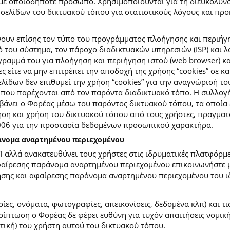
με οποιοδήποτε πρόσωπο. Χρησιμοποιούνται για τη διευκόλυν
ελίδων του δικτυακού τόπου για στατιστικούς λόγους και προκε
ουν επίσης τον τύπο του προγράμματος πλοήγησης και περιήγη
κό του σύστημα, τον πάροχο διαδικτυακών υπηρεσιών (ISP) και 
ραμμά του για πλοήγηση και περιήγηση ιστού (web browser) κα
ες είτε να μην επιτρέπει την αποδοχή της χρήσης “cookies” σε 
ίδων δεν επιθυμεί την χρήση “cookies” για την αναγνώρισή το
ίες που παρέχονται από τον παρόντα διαδικτυακό τόπο. Η συλλ
νει ο Φορέας μέσω του παρόντος δικτυακού τόπου, τα οποία ε
ση και χρήση του δικτυακού τόπου από τους χρήστες, πραγματο
2006 για την προστασία δεδομένων προσωπικού χαρακτήρα.
ράνομα αναρτημένου περιεχομένου
Π αλλά ανακατευθύνει τους χρήστες στις ιδρυματικές πλατφόρ
φαίρεσης παράνομα αναρτημένου περιεχομένου επικοινωνήστε με
ίησης και αφαίρεσης παράνομα αναρτημένου περιεχομένου του ι
ίες, ονόματα, φωτογραφίες, απεικονίσεις, δεδομένα κλπ) και τ
πτωση ο Φορέας δε φέρει ευθύνη για τυχόν απαιτήσεις νομικής
ετική) του χρήστη αυτού του δικτυακού τόπου.