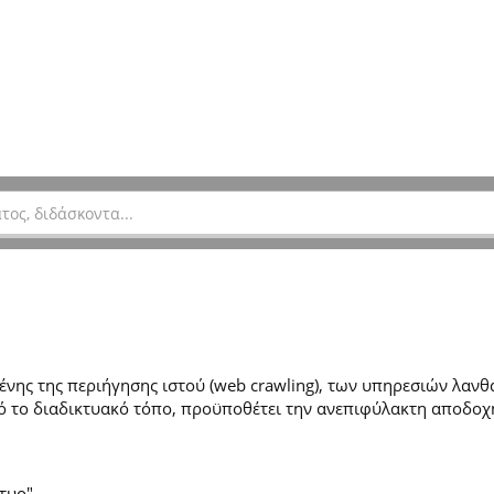
ης της περιήγησης ιστού (web crawling), των υπηρεσιών λανθά
 το διαδικτυακό τόπο, προϋποθέτει την ανεπιφύλακτη αποδοχ
τυο".