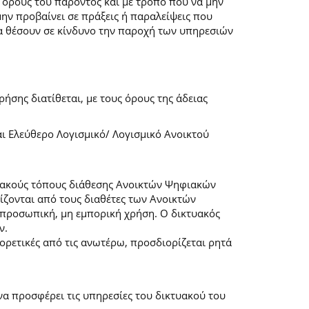
 όρους του παρόντος και με τρόπο που να μην
μην προβαίνει σε πράξεις ή παραλείψεις που
α θέσουν σε κίνδυνο την παροχή των υπηρεσιών
ήσης διατίθεται, με τους όρους της άδειας
αι Ελεύθερο Λογισμικό/ Λογισμικό Ανοικτού
τυακούς τόπους διάθεσης Ανοικτών Ψηφιακών
ζονται από τους διαθέτες των Ανοικτών
προσωπική, μη εμπορική χρήση. Ο δικτυακός
ν.
φορετικές από τις ανωτέρω, προσδιορίζεται ρητά
α προσφέρει τις υπηρεσίες του δικτυακού του