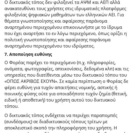
Ο δικτυακός τόπος δεν φιλοξενεί τα ΑΨΜ και ΑΕΠ αλλά
ανακατευθύνει τους χρήστες στις ιδρυματικές πλατφόρμες
φιλοξενίας ψηφιακών μαθημάτων των ελληνικών ΑΕΙ. Για
θέματα γνωστοποίησης και αφαίρεσης παράνομα
αναρτημένου περιεχομένου επικοινωνήστε με το ίδρυμα
που έχει αναρτήσει το εν λόγω περιεχόμενο, όπως ορίζει η
πολιτική γνωστοποίησης και αφαίρεσης παράνομα
αναρτημένου περιεχομένου του ιδρύματος.
7. Αποποίηση ευθύνης
Ο Φορέας παρέχει το περιεχόμενο (π.χ. πληροφορίες,
ονόματα, φωτογραφίες, απεικονίσεις, δεδομένα κλπ) και τις
υπηρεσίες που διατίθενται μέσω του δικτυακού τόπου του
«ΟΠΩΣ ΑΚΡΙΒΩΣ ΕΧΟΥΝ». Σε καμία περίπτωση ο Φορέας δε
φέρει ευθύνη για τυχόν απαιτήσεις νομικής, αστικής ή
ποινικής φύσης ούτε για οποιαδήποτε τυχόν ζημία (θετική,
ειδική ή αποθετική) του χρήστη αυτού του δικτυακού
τόπου.
O δικτυακός τόπος ενδέχεται να περιέχει παραπομπές
(συνδέσμους) σε διαδικτυακούς τόπους τρίτων με
αποκλειστικό σκοπό την πληροφόρηση του χρήστη. Η