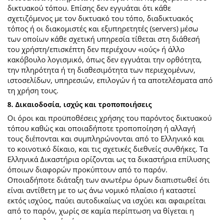
δικτυακού τόπου. Επίσης δεν εγγυάται ότι κάθε
σχετιζόμενος με τον δικτυακό του τόπο, διαδικτυακός
τόπος ή οι διακομιστές και εξυπηρετητές (servers) μέσω
των οποίων κάθε σχετική υπηρεσία τίθεται στη διάθεσή
του χρήστη/επισκέπτη δεν περιέχουν «ιούς» ή άλλο
κακόβουλο λογισμικό, όπως δεν εγγυάται την ορθότητα,
την πληρότητα ή τη διαθεσιμότητα των περιεχομένων,
ιστοσελίδων, υπηρεσιών, επιλογών ή τα αποτελέσματα από
τη χρήση τους.
8. Δικαιοδοσία, ισχύς και τροποποιήσεις
Οι όροι και προϋποθέσεις χρήσης του παρόντος δικτυακού
τόπου καθώς και οποιαδήποτε τροποποίηση ή αλλαγή
τους διέπονται και συμπληρώνονται από το Ελληνικό και
το κοινοτικό δίκαιο, και τις σχετικές διεθνείς συνθήκες. Τα
Ελληνικά Δικαστήρια ορίζονται ως τα δικαστήρια επίλυσης
όποιων διαφορών προκύπτουν από το παρόν.
Οποιαδήποτε διάταξη των ανωτέρω όρων διαπιστωθεί ότι
είναι αντίθετη με το ως άνω νομικό πλαίσιο ή καταστεί
εκτός ισχύος, παύει αυτοδικαίως να ισχύει και αφαιρείται
από το παρόν, χωρίς σε καμία περίπτωση να θίγεται η