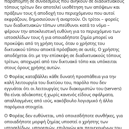
παραπομπή σε συνδέσμους που ανήκουν σε διαδικτυακούς
τόπους τρίτων δεν αποτελεί υιοθέτηση των απόψεων και
πράξεων τους ή αποδοχή του περιεχόμενου που αυτοί
εκφράζουν, δημοσιεύουν ή αναρτούν. Οι τρίτοι – φορείς
των διαδικτυακών τόπων υπεύθυνοι κατά το νόμο –
φέρουν την αποκλειστική ευθύνη για το περιεχόμενο των
ιστοσελίδων τους ή για οποιαδήποτε ζημία μπορεί να
προκύψει από τη χρήση τους, όταν ο χρήστης του
δικτυακού τόπου αποκτά πρόσβαση σε αυτές. Ο χρήστης
αποδέχεται ότι με την επίσκεψη σε διαδικτυακούς τόπους
τρίτων, αποχωρεί από τον δικτυακό τόπο και υπόκειται
στους όρους χρήσης αυτών.
Ο Φορέας καταβάλλει κάθε δυνατή προσπάθεια για την
καλή λειτουργία του δικτύου του, παρόλο που δεν
εγγυάται ότι οι λειτουργίες των διακομιστών του (servers)
θα είναι αδιάκοπες ή χωρίς κανενός είδους σφάλματα,
απαλλαγμένες από ιούς, κακόβουλο λογισμικό ή άλλα
παρόμοια στοιχεία.
Ο Φορέας δεν ευθύνεται, υπό οποιεσδήποτε συνθήκες, για
οποιαδήποτε μορφή ζημίας υποστεί ο χρήστης των
ιστοσελίδων, υπηρεσιών, επιλογών και περιεχομένων του