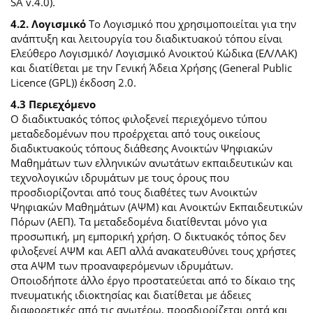
SA v.4.0).
4.2. Λογισμικό
Το Λογισμικό που χρησιμοποιείται για την
ανάπτυξη και λειτουργία του διαδικτυακού τόπου είναι
Ελεύθερο Λογισμικό/ Λογισμικό Ανοικτού Κώδικα (ΕΛ/ΛΑΚ)
και διατίθεται με την Γενική Άδεια Χρήσης (General Public
Licence (GPL)) έκδοση 2.0.
4.3 Περιεχόμενο
O διαδικτυακός τόπος φιλοξενεί περιεχόμενο τύπου
μεταδεδομένων που προέρχεται από τους οικείους
διαδικτυακούς τόπους διάθεσης Ανοικτών Ψηφιακών
Μαθημάτων των ελληνικών ανωτάτων εκπαιδευτικών και
τεχνολογικών ιδρυμάτων με τους όρους που
προσδιορίζονται από τους διαθέτες των Ανοικτών
Ψηφιακών Μαθημάτων (ΑΨΜ) και Ανοικτών Εκπαιδευτικών
Πόρων (ΑΕΠ). Τα μεταδεδομένα διατίθενται μόνο για
προσωπική, μη εμπορική χρήση. Ο δικτυακός τόπος δεν
φιλοξενεί ΑΨΜ και ΑΕΠ αλλά ανακατευθύνει τους χρήστες
στα ΑΨΜ των προαναφερόμενων ιδρυμάτων.
Οποιοδήποτε άλλο έργο προστατεύεται από το δίκαιο της
πνευματικής ιδιοκτησίας και διατίθεται με άδειες
διαφορετικές από τις ανωτέρω, προσδιορίζεται ρητά και