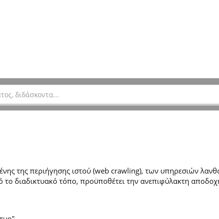
ης της περιήγησης ιστού (web crawling), των υπηρεσιών λανθά
 το διαδικτυακό τόπο, προϋποθέτει την ανεπιφύλακτη αποδοχ
τυο".