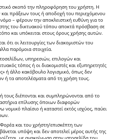
ιστικό σκοπό την πληροφόρηση του χρήστη. Η
 και πράξεων τους ή αποδοχή του περιεχόμενου
νόμο – φέρουν την αποκλειστική ευθύνη για το
ρήστης του δικτυακού τόπου αποκτά πρόσβαση σε
 τόπο και υπόκειται στους όρους χρήσης αυτών.
αι ότι οι λειτουργίες των διακομιστών του
άλλα παρόμοια στοιχεία.
στοσελίδων, υπηρεσιών, επιλογών και
κτυακός τόπος ή οι διακομιστές και εξυπηρετητές
ύς» ή άλλο κακόβουλο λογισμικό, όπως δεν
ών ή τα αποτελέσματα από τη χρήση τους.
ή τους διέπονται και συμπληρώνονται από το
 δικαστήρια επίλυσης όποιων διαφορών
 νομικό πλαίσιο ή καταστεί εκτός ισχύος, παύει
ρων.
 Φορέα και του χρήστη/επισκέπτη των
άνεται υπόψη και δεν αποτελεί μέρος αυτής της
ρίζεται, με ανακοίνωση στην ιστοσελίδα του