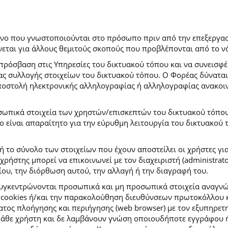
ρόνο που γνωστοποιούνται στο πρόσωπο πριν από την επεξεργασ
εται για άλλους θεμιτούς σκοπούς που προβλέπονται από το ν
πρόσβαση στις Υπηρεσίες του δικτυακού τόπου και να συνεισφέ
μας συλλογής στοιχείων του δικτυακού τόπου. Ο Φορέας δύναται
αποστολή ηλεκτρονικής αλληλογραφίας ή αλληλογραφίας ανακοι
σωπικά στοιχεία των χρηστών/επισκεπτών του δικτυακού τόπου σ
ιο είναι απαραίτητο για την εύρυθμη λειτουργία του δικτυακού
ή το σύνολο των στοιχείων που έχουν αποστείλει οι χρήστες γι
ήστης μπορεί να επικοινωνεί με τον διαχειριστή (administrato
ου, την διόρθωση αυτού, την αλλαγή ή την διαγραφή του.
συγκεντρώνονται προσωπικά και μη προσωπικά στοιχεία αναγν
 cookies ή/και την παρακολούθηση διευθύνσεων πρωτοκόλλου κ
ς πλοήγησης και περιήγησης (web browser) με τον εξυπηρετητή 
κάθε χρήστη και δε λαμβάνουν γνώση οποιουδήποτε εγγράφου ή 