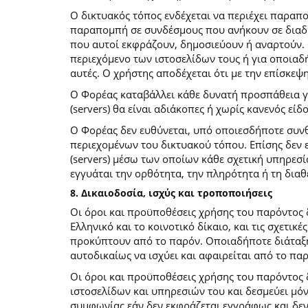
O δικτυακός τόπος ενδέχεται να περιέχει παραπ
παραπομπή σε συνδέσμους που ανήκουν σε διαδι
που αυτοί εκφράζουν, δημοσιεύουν ή αναρτούν. 
περιεχόμενο των ιστοσελίδων τους ή για οποιαδ
αυτές. Ο χρήστης αποδέχεται ότι με την επίσκεψ
Ο Φορέας καταβάλλει κάθε δυνατή προσπάθεια για
(servers) θα είναι αδιάκοπες ή χωρίς κανενός ε
Ο Φορέας δεν ευθύνεται, υπό οποιεσδήποτε συνθ
περιεχομένων του δικτυακού τόπου. Επίσης δεν ε
(servers) μέσω των οποίων κάθε σχετική υπηρεσί
εγγυάται την ορθότητα, την πληρότητα ή τη δια
8. Δικαιοδοσία, ισχύς και τροποποιήσεις
Οι όροι και προϋποθέσεις χρήσης του παρόντος
Ελληνικό και το κοινοτικό δίκαιο, και τις σχετι
προκύπτουν από το παρόν. Οποιαδήποτε διάταξη 
αυτοδικαίως να ισχύει και αφαιρείται από το πα
Οι όροι και προϋποθέσεις χρήσης του παρόντος
ιστοσελίδων και υπηρεσιών του και δεσμεύει μό
συμφωνίας εάν δεν εκφράζεται εγγράφως και δεν