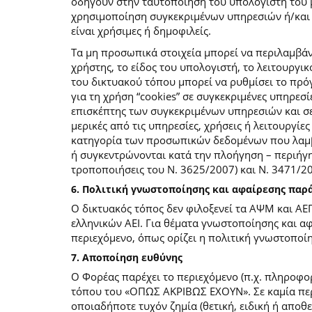
οδηγούν στην ταυτοποίηση του υπολογιστή του 
χρησιμοποίηση συγκεκριμένων υπηρεσιών ή/και σ
είναι χρήσιμες ή δημοφιλείς.
Τα μη προσωπικά στοιχεία μπορεί να περιλαμβάν
χρήστης, το είδος του υπολογιστή, το λειτουργι
του δικτυακού τόπου μπορεί να ρυθμίσει το πρόγ
για τη χρήση “cookies” σε συγκεκριμένες υπηρεσί
επισκέπτης των συγκεκριμένων υπηρεσιών και σελ
μερικές από τις υπηρεσίες, χρήσεις ή λειτουργ
κατηγορία των προσωπικών δεδομένων που λαμβά
ή συγκεντρώνονται κατά την πλοήγηση – περιήγη
τροποποιήσεις του Ν. 3625/2007) και Ν. 3471/
6. Πολιτική γνωστοποίησης και αφαίρεσης πα
Ο δικτυακός τόπος δεν φιλοξενεί τα ΑΨΜ και ΑΕ
ελληνικών ΑΕΙ. Για θέματα γνωστοποίησης και α
περιεχόμενο, όπως ορίζει η πολιτική γνωστοπο
7. Αποποίηση ευθύνης
Ο Φορέας παρέχει το περιεχόμενο (π.χ. πληροφορ
τόπου του «ΟΠΩΣ ΑΚΡΙΒΩΣ ΕΧΟΥΝ». Σε καμία περί
οποιαδήποτε τυχόν ζημία (θετική, ειδική ή αποθ