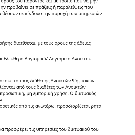
 όρους του παρόντος και με τρόπο που να μην
μην προβαίνει σε πράξεις ή παραλείψεις που
α θέσουν σε κίνδυνο την παροχή των υπηρεσιών
ήσης διατίθεται, με τους όρους της άδειας
αι Ελεύθερο Λογισμικό/ Λογισμικό Ανοικτού
τυακούς τόπους διάθεσης Ανοικτών Ψηφιακών
ζονται από τους διαθέτες των Ανοικτών
προσωπική, μη εμπορική χρήση. Ο δικτυακός
ν.
φορετικές από τις ανωτέρω, προσδιορίζεται ρητά
α προσφέρει τις υπηρεσίες του δικτυακού του