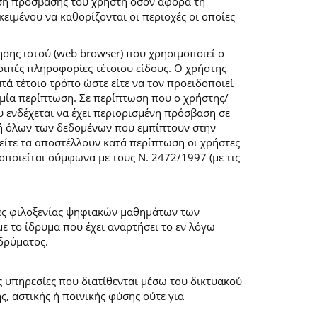
ση πρόσβασης του χρήστη όσον αφορά τη
ιμένου να καθορίζονται οι περιοχές οι οποίες
σης ιστού (web browser) που χρησιμοποιεί ο
λοιπές πληροφορίες τέτοιου είδους. Ο χρήστης
τά τέτοιο τρόπο ώστε είτε να τον προειδοποιεί
καμία περίπτωση. Σε περίπτωση που ο χρήστης/
υ ενδέχεται να έχει περιορισμένη πρόσβαση σε
ογή όλων των δεδομένων που εμπίπτουν στην
ίτε τα αποστέλλουν κατά περίπτωση οι χρήστες
ποιείται σύμφωνα με τους Ν. 2472/1997 (με τις
μες φιλοξενίας ψηφιακών μαθημάτων των
 το ίδρυμα που έχει αναρτήσει το εν λόγω
δρύματος.
ις υπηρεσίες που διατίθενται μέσω του δικτυακού
, αστικής ή ποινικής φύσης ούτε για