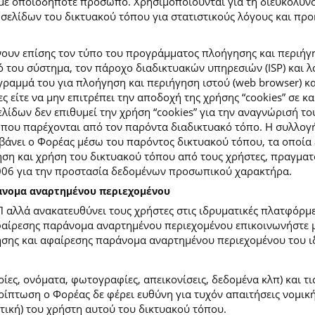
με οποιοδήποτε πρόσωπο. Χρησιμοποιούνται για τη διευκόλυν
ελίδων του δικτυακού τόπου για στατιστικούς λόγους και προκε
ουν επίσης τον τύπο του προγράμματος πλοήγησης και περιήγη
κό του σύστημα, τον πάροχο διαδικτυακών υπηρεσιών (ISP) και 
ραμμά του για πλοήγηση και περιήγηση ιστού (web browser) κα
ες είτε να μην επιτρέπει την αποδοχή της χρήσης “cookies” σε 
ίδων δεν επιθυμεί την χρήση “cookies” για την αναγνώρισή το
ίες που παρέχονται από τον παρόντα διαδικτυακό τόπο. Η συλλ
νει ο Φορέας μέσω του παρόντος δικτυακού τόπου, τα οποία ε
ση και χρήση του δικτυακού τόπου από τους χρήστες, πραγματο
2006 για την προστασία δεδομένων προσωπικού χαρακτήρα.
ράνομα αναρτημένου περιεχομένου
Π αλλά ανακατευθύνει τους χρήστες στις ιδρυματικές πλατφόρ
φαίρεσης παράνομα αναρτημένου περιεχομένου επικοινωνήστε με
ίησης και αφαίρεσης παράνομα αναρτημένου περιεχομένου του ι
ίες, ονόματα, φωτογραφίες, απεικονίσεις, δεδομένα κλπ) και τ
πτωση ο Φορέας δε φέρει ευθύνη για τυχόν απαιτήσεις νομικής
ετική) του χρήστη αυτού του δικτυακού τόπου.