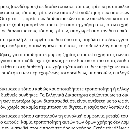
ομπές (συνδέσμους) σε διαδικτυακούς τόπους τρίτων με αποκλε
κτυακούς τόπους τρίτων δεν αποτελεί υιοθέτηση των απόψεων
Οι τρίτοι – φορείς των διαδικτυακών τόπων υπεύθυνοι κατά το 
ήποτε ζημία μπορεί να προκύψει από τη χρήση τους, όταν ο χ
η σε διαδικτυακούς τόπους τρίτων, αποχωρεί από τον δικτυακό
 την καλή λειτουργία του δικτύου του, παρόλο που δεν εγγυάτ
ίδους σφάλματα, απαλλαγμένες από ιούς, κακόβουλο λογισμικό ή 
ήκες, για οποιαδήποτε μορφή ζημίας υποστεί ο χρήστης των ι
γγυάται ότι κάθε σχετιζόμενος με τον δικτυακό του τόπο, διαδι
α τίθεται στη διάθεσή του χρήστη/επισκέπτη δεν περιέχουν «ιο
θεσιμότητα των περιεχομένων, ιστοσελίδων, υπηρεσιών, επιλογ
 δικτυακού τόπου καθώς και οποιαδήποτε τροποποίηση ή αλλαγ
κές διεθνείς συνθήκες. Τα Ελληνικά Δικαστήρια ορίζονται ως τα
των ανωτέρω όρων διαπιστωθεί ότι είναι αντίθετη με το ως άνω
ρόν, χωρίς σε καμία περίπτωση να θίγεται η ισχύς των λοιπών ό
 δικτυακού τόπου αποτελούν τη συνολική συμφωνία μεταξύ του
νο αυτούς. Καμία τροποποίηση αυτών των όρων χρήσης δεν λαμβ
 ενσωματωθεί στους παρόντες όρους χρήσης. Εκτός εάν άλλως ο