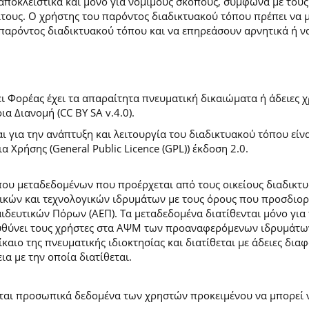
 αποκλειστικά και μόνο για νόμιμους σκοπούς, σύμφωνα με τους
ίτους. Ο χρήστης του παρόντος διαδικτυακού τόπου πρέπει να 
παρόντος διαδικτυακού τόπου και να επηρεάσουν αρνητικά ή ν
 Φορέας έχει τα απαραίτητα πνευματική δικαιώματα ή άδειες χρ
 Διανομή (CC BY SA v.4.0).
ι για την ανάπτυξη και λειτουργία του διαδικτυακού τόπου είν
α Χρήσης (General Public Licence (GPL)) έκδοση 2.0.
ύπου μεταδεδομένων που προέρχεται από τους οικείους διαδικ
ών και τεχνολογικών ιδρυμάτων με τους όρους που προσδιορί
ευτικών Πόρων (ΑΕΠ). Τα μεταδεδομένα διατίθενται μόνο για 
ευθύνει τους χρήστες στα ΑΨΜ των προαναφερόμενων ιδρυμάτω
αιο της πνευματικής ιδιοκτησίας και διατίθεται με άδειες δια
ια με την οποία διατίθεται.
εται προσωπικά δεδομένα των χρηστών προκειμένου να μπορεί ν