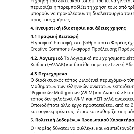
Η χρήση του δικτυακού τόπου πρέπει να γίνεται
περιορίζει ή παρεμποδίζει τη χρήση τους από τρ
μπορούν να προκαλέσουν τη δυσλειτουργία του 
προς τους χρήστες.
4. Πνευματική Ιδιοκτησία και άδειες χρήσης
4.1 Γραφική Διεπαφή
Η γραφική διεπαφή, στο βαθμό που ο Φορέας έχει
Creative Commons Αναφορά Προέλευσης Παρόμοια
4.2. Λογισμικό
Το Λογισμικό που χρησιμοποιείτα
Κώδικα (ΕΛ/ΛΑΚ) και διατίθεται με την Γενική Άδει
4.3 Περιεχόμενο
O διαδικτυακός τόπος φιλοξενεί περιεχόμενο τ
Μαθημάτων των ελληνικών ανωτάτων εκπαιδευτικ
Ψηφιακών Μαθημάτων (ΑΨΜ) και Ανοικτών Εκπαιδ
τόπος δεν φιλοξενεί ΑΨΜ και ΑΕΠ αλλά ανακατ
Οποιοδήποτε άλλο έργο προστατεύεται από το δίκ
και συγκεκριμένα ως τέτοιο και καθορίζεται η άδε
5. Πολιτική Δεδομένων Προσωπικού Χαρακτήρα
Ο Φορέας δύναται να συλλέγει και να επεξεργάζ