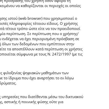
ση πρόσβασης του χρήστη όσον αφορά τη
ιμένου να καθορίζονται οι περιοχές οι οποίες
σης ιστού (web browser) που χρησιμοποιεί ο
λοιπές πληροφορίες τέτοιου είδους. Ο χρήστης
τά τέτοιο τρόπο ώστε είτε να τον προειδοποιεί
καμία περίπτωση. Σε περίπτωση που ο χρήστης/
υ ενδέχεται να έχει περιορισμένη πρόσβαση σε
ογή όλων των δεδομένων που εμπίπτουν στην
ίτε τα αποστέλλουν κατά περίπτωση οι χρήστες
ποιείται σύμφωνα με τους Ν. 2472/1997 (με τις
μες φιλοξενίας ψηφιακών μαθημάτων των
 το ίδρυμα που έχει αναρτήσει το εν λόγω
δρύματος.
ις υπηρεσίες που διατίθενται μέσω του δικτυακού
, αστικής ή ποινικής φύσης ούτε για