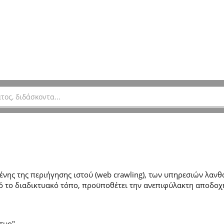
ης της περιήγησης ιστού (web crawling), των υπηρεσιών λανθά
 το διαδικτυακό τόπο, προϋποθέτει την ανεπιφύλακτη αποδοχ
τυο".