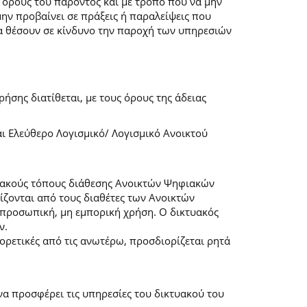
 όρους του παρόντος και με τρόπο που να μην
μην προβαίνει σε πράξεις ή παραλείψεις που
α θέσουν σε κίνδυνο την παροχή των υπηρεσιών
ήσης διατίθεται, με τους όρους της άδειας
αι Ελεύθερο Λογισμικό/ Λογισμικό Ανοικτού
τυακούς τόπους διάθεσης Ανοικτών Ψηφιακών
ζονται από τους διαθέτες των Ανοικτών
προσωπική, μη εμπορική χρήση. Ο δικτυακός
ν.
φορετικές από τις ανωτέρω, προσδιορίζεται ρητά
α προσφέρει τις υπηρεσίες του δικτυακού του