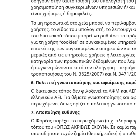
οδηγούν στην ταυτοποίηση του υπολογιστή του 
χρησιμοποίηση συγκεκριμένων υπηρεσιών ή/και σ
είναι χρήσιμες ή δημοφιλείς.
Τα μη προσωπικά στοιχεία μπορεί να περιλαμβάν
χρήστης, το είδος του υπολογιστή, το λειτουργι
του δικτυακού τόπου μπορεί να ρυθμίσει το πρόγ
για τη χρήση “cookies” σε συγκεκριμένες υπηρεσί
επισκέπτης των συγκεκριμένων υπηρεσιών και σελ
μερικές από τις υπηρεσίες, χρήσεις ή λειτουργ
κατηγορία των προσωπικών δεδομένων που λαμβά
ή συγκεντρώνονται κατά την πλοήγηση – περιήγη
τροποποιήσεις του Ν. 3625/2007) και Ν. 3471/
6. Πολιτική γνωστοποίησης και αφαίρεσης πα
Ο δικτυακός τόπος δεν φιλοξενεί τα ΑΨΜ και ΑΕ
ελληνικών ΑΕΙ. Για θέματα γνωστοποίησης και α
περιεχόμενο, όπως ορίζει η πολιτική γνωστοπο
7. Αποποίηση ευθύνης
Ο Φορέας παρέχει το περιεχόμενο (π.χ. πληροφορ
τόπου του «ΟΠΩΣ ΑΚΡΙΒΩΣ ΕΧΟΥΝ». Σε καμία περί
οποιαδήποτε τυχόν ζημία (θετική, ειδική ή αποθ