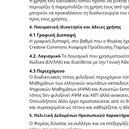
Η χρήση του δικτυακού τόπου πρέπει να γίνεται
περιορίζει ή παρεμποδίζει τη χρήση τους από τρ
μπορούν να προκαλέσουν τη δυσλειτουργία του 
προς τους χρήστες.
4. Πνευματική Ιδιοκτησία και άδειες χρήσης
4.1 Γραφική Διεπαφή
Η γραφική διεπαφή, στο βαθμό που ο Φορέας έχει
Creative Commons Αναφορά Προέλευσης Παρόμοια
4.2. Λογισμικό
Το Λογισμικό που χρησιμοποιείτα
Κώδικα (ΕΛ/ΛΑΚ) και διατίθεται με την Γενική Άδει
4.3 Περιεχόμενο
O διαδικτυακός τόπος φιλοξενεί περιεχόμενο τ
Μαθημάτων των ελληνικών ανωτάτων εκπαιδευτικ
Ψηφιακών Μαθημάτων (ΑΨΜ) και Ανοικτών Εκπαιδ
τόπος δεν φιλοξενεί ΑΨΜ και ΑΕΠ αλλά ανακατ
Οποιοδήποτε άλλο έργο προστατεύεται από το δίκ
και συγκεκριμένα ως τέτοιο και καθορίζεται η άδε
5. Πολιτική Δεδομένων Προσωπικού Χαρακτήρα
Ο Φορέας δύναται να συλλέγει και να επεξεργάζ