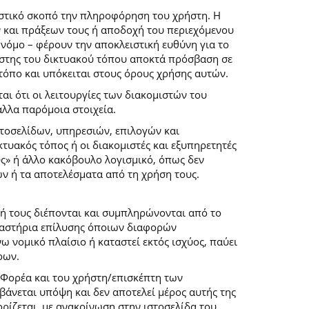
ιστικό σκοπό την πληροφόρηση του χρήστη. Η
 και πράξεων τους ή αποδοχή του περιεχόμενου
νόμο – φέρουν την αποκλειστική ευθύνη για το
ρήστης του δικτυακού τόπου αποκτά πρόσβαση σε
 τόπο και υπόκειται στους όρους χρήσης αυτών.
αι ότι οι λειτουργίες των διακομιστών του
άλλα παρόμοια στοιχεία.
στοσελίδων, υπηρεσιών, επιλογών και
κτυακός τόπος ή οι διακομιστές και εξυπηρετητές
ύς» ή άλλο κακόβουλο λογισμικό, όπως δεν
ών ή τα αποτελέσματα από τη χρήση τους.
ή τους διέπονται και συμπληρώνονται από το
 δικαστήρια επίλυσης όποιων διαφορών
 νομικό πλαίσιο ή καταστεί εκτός ισχύος, παύει
ρων.
 Φορέα και του χρήστη/επισκέπτη των
άνεται υπόψη και δεν αποτελεί μέρος αυτής της
ρίζεται, με ανακοίνωση στην ιστοσελίδα του