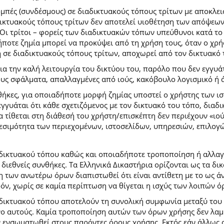
ομπές (συνδέσμους) σε διαδικτυακούς τόπους τρίτων με αποκλε
κτυακούς τόπους τρίτων δεν αποτελεί υιοθέτηση των απόψεων
Οι τρίτοι – φορείς των διαδικτυακών τόπων υπεύθυνοι κατά το 
ήποτε ζημία μπορεί να προκύψει από τη χρήση τους, όταν ο χ
η σε διαδικτυακούς τόπους τρίτων, αποχωρεί από τον δικτυακό
 την καλή λειτουργία του δικτύου του, παρόλο που δεν εγγυάτ
ίδους σφάλματα, απαλλαγμένες από ιούς, κακόβουλο λογισμικό ή 
ήκες, για οποιαδήποτε μορφή ζημίας υποστεί ο χρήστης των ι
γγυάται ότι κάθε σχετιζόμενος με τον δικτυακό του τόπο, διαδι
α τίθεται στη διάθεσή του χρήστη/επισκέπτη δεν περιέχουν «ιο
θεσιμότητα των περιεχομένων, ιστοσελίδων, υπηρεσιών, επιλογ
 δικτυακού τόπου καθώς και οποιαδήποτε τροποποίηση ή αλλαγ
κές διεθνείς συνθήκες. Τα Ελληνικά Δικαστήρια ορίζονται ως τα
των ανωτέρω όρων διαπιστωθεί ότι είναι αντίθετη με το ως άνω
ρόν, χωρίς σε καμία περίπτωση να θίγεται η ισχύς των λοιπών ό
 δικτυακού τόπου αποτελούν τη συνολική συμφωνία μεταξύ του
νο αυτούς. Καμία τροποποίηση αυτών των όρων χρήσης δεν λαμβ
 ενσωματωθεί στους παρόντες όρους χρήσης. Εκτός εάν άλλως ο