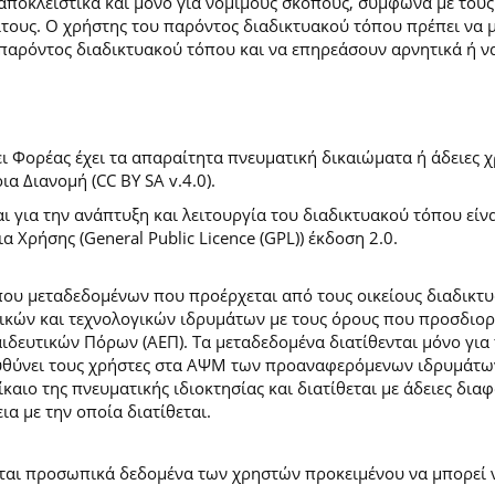
 αποκλειστικά και μόνο για νόμιμους σκοπούς, σύμφωνα με τους
ίτους. Ο χρήστης του παρόντος διαδικτυακού τόπου πρέπει να 
παρόντος διαδικτυακού τόπου και να επηρεάσουν αρνητικά ή ν
 Φορέας έχει τα απαραίτητα πνευματική δικαιώματα ή άδειες χρ
 Διανομή (CC BY SA v.4.0).
ι για την ανάπτυξη και λειτουργία του διαδικτυακού τόπου είν
α Χρήσης (General Public Licence (GPL)) έκδοση 2.0.
ύπου μεταδεδομένων που προέρχεται από τους οικείους διαδικ
ών και τεχνολογικών ιδρυμάτων με τους όρους που προσδιορί
ευτικών Πόρων (ΑΕΠ). Τα μεταδεδομένα διατίθενται μόνο για 
ευθύνει τους χρήστες στα ΑΨΜ των προαναφερόμενων ιδρυμάτω
αιο της πνευματικής ιδιοκτησίας και διατίθεται με άδειες δια
ια με την οποία διατίθεται.
εται προσωπικά δεδομένα των χρηστών προκειμένου να μπορεί ν