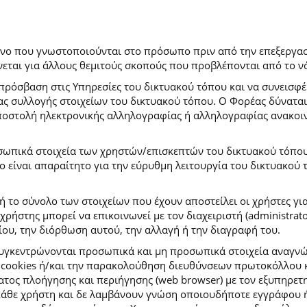
ρόνο που γνωστοποιούνται στο πρόσωπο πριν από την επεξεργασ
εται για άλλους θεμιτούς σκοπούς που προβλέπονται από το ν
πρόσβαση στις Υπηρεσίες του δικτυακού τόπου και να συνεισφέ
μας συλλογής στοιχείων του δικτυακού τόπου. Ο Φορέας δύναται
αποστολή ηλεκτρονικής αλληλογραφίας ή αλληλογραφίας ανακοι
σωπικά στοιχεία των χρηστών/επισκεπτών του δικτυακού τόπου σ
ιο είναι απαραίτητο για την εύρυθμη λειτουργία του δικτυακού
ή το σύνολο των στοιχείων που έχουν αποστείλει οι χρήστες γι
ήστης μπορεί να επικοινωνεί με τον διαχειριστή (administrato
ου, την διόρθωση αυτού, την αλλαγή ή την διαγραφή του.
συγκεντρώνονται προσωπικά και μη προσωπικά στοιχεία αναγν
 cookies ή/και την παρακολούθηση διευθύνσεων πρωτοκόλλου κ
ς πλοήγησης και περιήγησης (web browser) με τον εξυπηρετητή 
κάθε χρήστη και δε λαμβάνουν γνώση οποιουδήποτε εγγράφου ή 