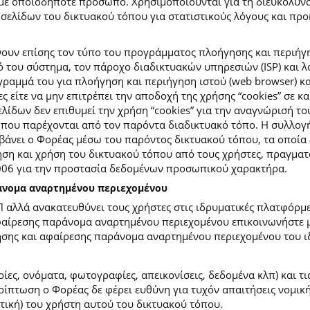
με οποιοδήποτε πρόσωπο. Χρησιμοποιούνται για τη διευκόλυν
ελίδων του δικτυακού τόπου για στατιστικούς λόγους και προκε
ουν επίσης τον τύπο του προγράμματος πλοήγησης και περιήγη
κό του σύστημα, τον πάροχο διαδικτυακών υπηρεσιών (ISP) και 
ραμμά του για πλοήγηση και περιήγηση ιστού (web browser) κα
ες είτε να μην επιτρέπει την αποδοχή της χρήσης “cookies” σε 
ίδων δεν επιθυμεί την χρήση “cookies” για την αναγνώρισή το
ίες που παρέχονται από τον παρόντα διαδικτυακό τόπο. Η συλλ
νει ο Φορέας μέσω του παρόντος δικτυακού τόπου, τα οποία ε
ση και χρήση του δικτυακού τόπου από τους χρήστες, πραγματο
2006 για την προστασία δεδομένων προσωπικού χαρακτήρα.
ράνομα αναρτημένου περιεχομένου
Π αλλά ανακατευθύνει τους χρήστες στις ιδρυματικές πλατφόρ
φαίρεσης παράνομα αναρτημένου περιεχομένου επικοινωνήστε με
ίησης και αφαίρεσης παράνομα αναρτημένου περιεχομένου του ι
ίες, ονόματα, φωτογραφίες, απεικονίσεις, δεδομένα κλπ) και τ
πτωση ο Φορέας δε φέρει ευθύνη για τυχόν απαιτήσεις νομικής
ετική) του χρήστη αυτού του δικτυακού τόπου.