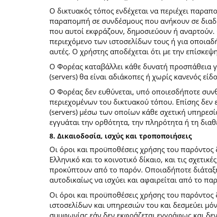
O δικτυακός τόπος ενδέχεται να περιέχει παραπ
παραπομπή σε συνδέσμους που ανήκουν σε διαδι
που αυτοί εκφράζουν, δημοσιεύουν ή αναρτούν. 
περιεχόμενο των ιστοσελίδων τους ή για οποιαδ
αυτές. Ο χρήστης αποδέχεται ότι με την επίσκεψ
Ο Φορέας καταβάλλει κάθε δυνατή προσπάθεια για
(servers) θα είναι αδιάκοπες ή χωρίς κανενός ε
Ο Φορέας δεν ευθύνεται, υπό οποιεσδήποτε συνθ
περιεχομένων του δικτυακού τόπου. Επίσης δεν ε
(servers) μέσω των οποίων κάθε σχετική υπηρεσί
εγγυάται την ορθότητα, την πληρότητα ή τη δια
8. Δικαιοδοσία, ισχύς και τροποποιήσεις
Οι όροι και προϋποθέσεις χρήσης του παρόντος
Ελληνικό και το κοινοτικό δίκαιο, και τις σχετι
προκύπτουν από το παρόν. Οποιαδήποτε διάταξη 
αυτοδικαίως να ισχύει και αφαιρείται από το πα
Οι όροι και προϋποθέσεις χρήσης του παρόντος
ιστοσελίδων και υπηρεσιών του και δεσμεύει μό
συμφωνίας εάν δεν εκφράζεται εγγράφως και δεν