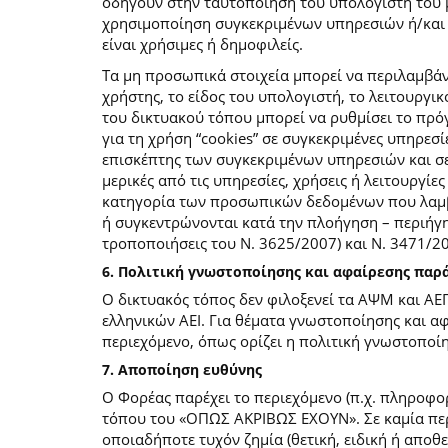
οδηγούν στην ταυτοποίηση του υπολογιστή του 
χρησιμοποίηση συγκεκριμένων υπηρεσιών ή/και σ
είναι χρήσιμες ή δημοφιλείς.
Τα μη προσωπικά στοιχεία μπορεί να περιλαμβάν
χρήστης, το είδος του υπολογιστή, το λειτουργι
του δικτυακού τόπου μπορεί να ρυθμίσει το πρόγ
για τη χρήση “cookies” σε συγκεκριμένες υπηρεσί
επισκέπτης των συγκεκριμένων υπηρεσιών και σελ
μερικές από τις υπηρεσίες, χρήσεις ή λειτουργ
κατηγορία των προσωπικών δεδομένων που λαμβά
ή συγκεντρώνονται κατά την πλοήγηση – περιήγη
τροποποιήσεις του Ν. 3625/2007) και Ν. 3471/
6. Πολιτική γνωστοποίησης και αφαίρεσης πα
Ο δικτυακός τόπος δεν φιλοξενεί τα ΑΨΜ και ΑΕ
ελληνικών ΑΕΙ. Για θέματα γνωστοποίησης και α
περιεχόμενο, όπως ορίζει η πολιτική γνωστοπο
7. Αποποίηση ευθύνης
Ο Φορέας παρέχει το περιεχόμενο (π.χ. πληροφορ
τόπου του «ΟΠΩΣ ΑΚΡΙΒΩΣ ΕΧΟΥΝ». Σε καμία περί
οποιαδήποτε τυχόν ζημία (θετική, ειδική ή αποθ