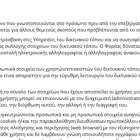
ρόνο που γνωστοποιούνται στο πρόσωπο πριν από την επεξεργασ
εται για άλλους θεμιτούς σκοπούς που προβλέπονται από το ν
πρόσβαση στις Υπηρεσίες του δικτυακού τόπου και να συνεισφέ
μας συλλογής στοιχείων του δικτυακού τόπου. Ο Φορέας δύναται
αποστολή ηλεκτρονικής αλληλογραφίας ή αλληλογραφίας ανακοι
σωπικά στοιχεία των χρηστών/επισκεπτών του δικτυακού τόπου σ
ιο είναι απαραίτητο για την εύρυθμη λειτουργία του δικτυακού
ή το σύνολο των στοιχείων που έχουν αποστείλει οι χρήστες γι
ήστης μπορεί να επικοινωνεί με τον διαχειριστή (administrato
ου, την διόρθωση αυτού, την αλλαγή ή την διαγραφή του.
συγκεντρώνονται προσωπικά και μη προσωπικά στοιχεία αναγν
 cookies ή/και την παρακολούθηση διευθύνσεων πρωτοκόλλου κ
ς πλοήγησης και περιήγησης (web browser) με τον εξυπηρετητή 
κάθε χρήστη και δε λαμβάνουν γνώση οποιουδήποτε εγγράφου ή 