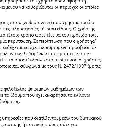
ση πρόσβασης του χρήστη όσον αφορά τη
ιμένου να καθορίζονται οι περιοχές οι οποίες
σης ιστού (web browser) που χρησιμοποιεί ο
λοιπές πληροφορίες τέτοιου είδους. Ο χρήστης
τά τέτοιο τρόπο ώστε είτε να τον προειδοποιεί
καμία περίπτωση. Σε περίπτωση που ο χρήστης/
υ ενδέχεται να έχει περιορισμένη πρόσβαση σε
ογή όλων των δεδομένων που εμπίπτουν στην
ίτε τα αποστέλλουν κατά περίπτωση οι χρήστες
ποιείται σύμφωνα με τους Ν. 2472/1997 (με τις
μες φιλοξενίας ψηφιακών μαθημάτων των
 το ίδρυμα που έχει αναρτήσει το εν λόγω
δρύματος.
ις υπηρεσίες που διατίθενται μέσω του δικτυακού
, αστικής ή ποινικής φύσης ούτε για