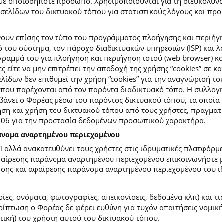
με οποιοδήποτε πρόσωπο. Χρησιμοποιούνται για τη διευκόλυν
ελίδων του δικτυακού τόπου για στατιστικούς λόγους και προκε
ουν επίσης τον τύπο του προγράμματος πλοήγησης και περιήγη
κό του σύστημα, τον πάροχο διαδικτυακών υπηρεσιών (ISP) και 
ραμμά του για πλοήγηση και περιήγηση ιστού (web browser) κα
ες είτε να μην επιτρέπει την αποδοχή της χρήσης “cookies” σε 
ίδων δεν επιθυμεί την χρήση “cookies” για την αναγνώρισή το
ίες που παρέχονται από τον παρόντα διαδικτυακό τόπο. Η συλλ
νει ο Φορέας μέσω του παρόντος δικτυακού τόπου, τα οποία ε
ση και χρήση του δικτυακού τόπου από τους χρήστες, πραγματο
2006 για την προστασία δεδομένων προσωπικού χαρακτήρα.
ράνομα αναρτημένου περιεχομένου
Π αλλά ανακατευθύνει τους χρήστες στις ιδρυματικές πλατφόρ
φαίρεσης παράνομα αναρτημένου περιεχομένου επικοινωνήστε με
ίησης και αφαίρεσης παράνομα αναρτημένου περιεχομένου του ι
ίες, ονόματα, φωτογραφίες, απεικονίσεις, δεδομένα κλπ) και τ
πτωση ο Φορέας δε φέρει ευθύνη για τυχόν απαιτήσεις νομικής
ετική) του χρήστη αυτού του δικτυακού τόπου.