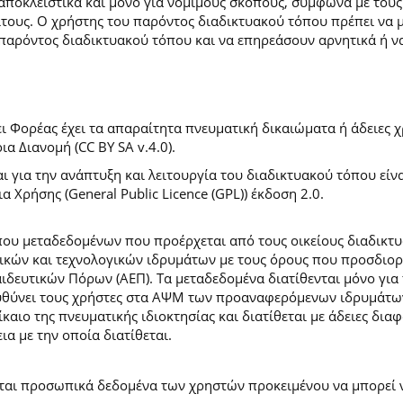
 αποκλειστικά και μόνο για νόμιμους σκοπούς, σύμφωνα με τους
ίτους. Ο χρήστης του παρόντος διαδικτυακού τόπου πρέπει να 
παρόντος διαδικτυακού τόπου και να επηρεάσουν αρνητικά ή ν
 Φορέας έχει τα απαραίτητα πνευματική δικαιώματα ή άδειες χρ
 Διανομή (CC BY SA v.4.0).
ι για την ανάπτυξη και λειτουργία του διαδικτυακού τόπου είν
α Χρήσης (General Public Licence (GPL)) έκδοση 2.0.
ύπου μεταδεδομένων που προέρχεται από τους οικείους διαδικ
ών και τεχνολογικών ιδρυμάτων με τους όρους που προσδιορί
ευτικών Πόρων (ΑΕΠ). Τα μεταδεδομένα διατίθενται μόνο για 
ευθύνει τους χρήστες στα ΑΨΜ των προαναφερόμενων ιδρυμάτω
αιο της πνευματικής ιδιοκτησίας και διατίθεται με άδειες δια
ια με την οποία διατίθεται.
εται προσωπικά δεδομένα των χρηστών προκειμένου να μπορεί ν