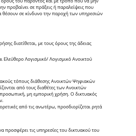
 όρους του παρόντος και με τρόπο που να μην
μην προβαίνει σε πράξεις ή παραλείψεις που
α θέσουν σε κίνδυνο την παροχή των υπηρεσιών
ήσης διατίθεται, με τους όρους της άδειας
αι Ελεύθερο Λογισμικό/ Λογισμικό Ανοικτού
τυακούς τόπους διάθεσης Ανοικτών Ψηφιακών
ζονται από τους διαθέτες των Ανοικτών
προσωπική, μη εμπορική χρήση. Ο δικτυακός
ν.
φορετικές από τις ανωτέρω, προσδιορίζεται ρητά
α προσφέρει τις υπηρεσίες του δικτυακού του