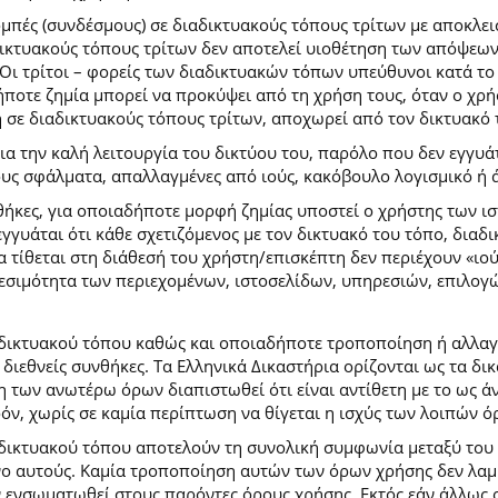
ομπές (συνδέσμους) σε διαδικτυακούς τόπους τρίτων με αποκλε
κτυακούς τόπους τρίτων δεν αποτελεί υιοθέτηση των απόψεων
Οι τρίτοι – φορείς των διαδικτυακών τόπων υπεύθυνοι κατά το 
ήποτε ζημία μπορεί να προκύψει από τη χρήση τους, όταν ο χ
η σε διαδικτυακούς τόπους τρίτων, αποχωρεί από τον δικτυακό
 την καλή λειτουργία του δικτύου του, παρόλο που δεν εγγυάτ
ίδους σφάλματα, απαλλαγμένες από ιούς, κακόβουλο λογισμικό ή 
ήκες, για οποιαδήποτε μορφή ζημίας υποστεί ο χρήστης των ι
γγυάται ότι κάθε σχετιζόμενος με τον δικτυακό του τόπο, διαδι
α τίθεται στη διάθεσή του χρήστη/επισκέπτη δεν περιέχουν «ιο
θεσιμότητα των περιεχομένων, ιστοσελίδων, υπηρεσιών, επιλογ
 δικτυακού τόπου καθώς και οποιαδήποτε τροποποίηση ή αλλαγ
κές διεθνείς συνθήκες. Τα Ελληνικά Δικαστήρια ορίζονται ως τα
των ανωτέρω όρων διαπιστωθεί ότι είναι αντίθετη με το ως άνω
ρόν, χωρίς σε καμία περίπτωση να θίγεται η ισχύς των λοιπών ό
 δικτυακού τόπου αποτελούν τη συνολική συμφωνία μεταξύ του
νο αυτούς. Καμία τροποποίηση αυτών των όρων χρήσης δεν λαμβ
 ενσωματωθεί στους παρόντες όρους χρήσης. Εκτός εάν άλλως ο