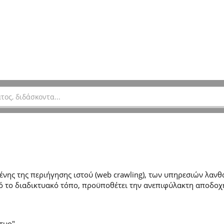
ης της περιήγησης ιστού (web crawling), των υπηρεσιών λανθά
 το διαδικτυακό τόπο, προϋποθέτει την ανεπιφύλακτη αποδοχ
τυο".