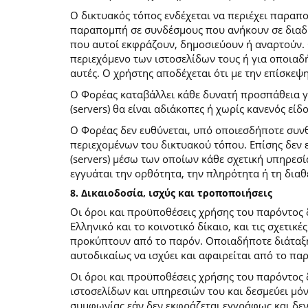
O δικτυακός τόπος ενδέχεται να περιέχει παραπ
παραπομπή σε συνδέσμους που ανήκουν σε διαδι
που αυτοί εκφράζουν, δημοσιεύουν ή αναρτούν. 
περιεχόμενο των ιστοσελίδων τους ή για οποιαδ
αυτές. Ο χρήστης αποδέχεται ότι με την επίσκεψ
Ο Φορέας καταβάλλει κάθε δυνατή προσπάθεια για
(servers) θα είναι αδιάκοπες ή χωρίς κανενός ε
Ο Φορέας δεν ευθύνεται, υπό οποιεσδήποτε συνθ
περιεχομένων του δικτυακού τόπου. Επίσης δεν ε
(servers) μέσω των οποίων κάθε σχετική υπηρεσί
εγγυάται την ορθότητα, την πληρότητα ή τη δια
8. Δικαιοδοσία, ισχύς και τροποποιήσεις
Οι όροι και προϋποθέσεις χρήσης του παρόντος
Ελληνικό και το κοινοτικό δίκαιο, και τις σχετι
προκύπτουν από το παρόν. Οποιαδήποτε διάταξη 
αυτοδικαίως να ισχύει και αφαιρείται από το πα
Οι όροι και προϋποθέσεις χρήσης του παρόντος
ιστοσελίδων και υπηρεσιών του και δεσμεύει μό
συμφωνίας εάν δεν εκφράζεται εγγράφως και δεν