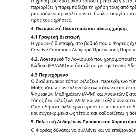
Η χρήση του δικτυακού τόπου πρέπει να γίνεται
περιορίζει ή παρεμποδίζει τη χρήση τους από τρ
μπορούν να προκαλέσουν τη δυσλειτουργία του 
προς τους χρήστες.
4. Πνευματική Ιδιοκτησία και άδειες χρήσης
4.1 Γραφική Διεπαφή
Η γραφική διεπαφή, στο βαθμό που ο Φορέας έχει
Creative Commons Αναφορά Προέλευσης Παρόμοια
4.2. Λογισμικό
Το Λογισμικό που χρησιμοποιείτα
Κώδικα (ΕΛ/ΛΑΚ) και διατίθεται με την Γενική Άδει
4.3 Περιεχόμενο
O διαδικτυακός τόπος φιλοξενεί περιεχόμενο τ
Μαθημάτων των ελληνικών ανωτάτων εκπαιδευτικ
Ψηφιακών Μαθημάτων (ΑΨΜ) και Ανοικτών Εκπαιδ
τόπος δεν φιλοξενεί ΑΨΜ και ΑΕΠ αλλά ανακατ
Οποιοδήποτε άλλο έργο προστατεύεται από το δίκ
και συγκεκριμένα ως τέτοιο και καθορίζεται η άδε
5. Πολιτική Δεδομένων Προσωπικού Χαρακτήρα
Ο Φορέας δύναται να συλλέγει και να επεξεργάζ