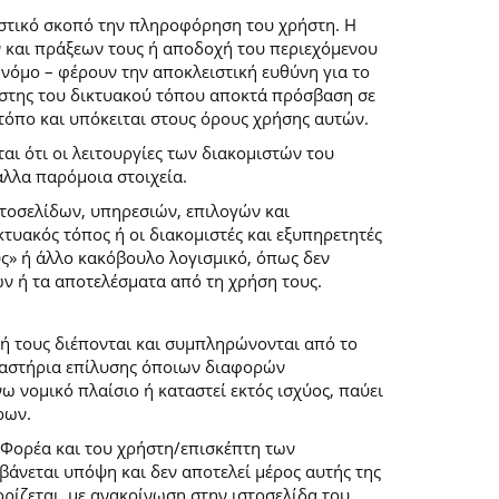
ιστικό σκοπό την πληροφόρηση του χρήστη. Η
 και πράξεων τους ή αποδοχή του περιεχόμενου
νόμο – φέρουν την αποκλειστική ευθύνη για το
ρήστης του δικτυακού τόπου αποκτά πρόσβαση σε
 τόπο και υπόκειται στους όρους χρήσης αυτών.
αι ότι οι λειτουργίες των διακομιστών του
άλλα παρόμοια στοιχεία.
στοσελίδων, υπηρεσιών, επιλογών και
κτυακός τόπος ή οι διακομιστές και εξυπηρετητές
ύς» ή άλλο κακόβουλο λογισμικό, όπως δεν
ών ή τα αποτελέσματα από τη χρήση τους.
ή τους διέπονται και συμπληρώνονται από το
 δικαστήρια επίλυσης όποιων διαφορών
 νομικό πλαίσιο ή καταστεί εκτός ισχύος, παύει
ρων.
 Φορέα και του χρήστη/επισκέπτη των
άνεται υπόψη και δεν αποτελεί μέρος αυτής της
ρίζεται, με ανακοίνωση στην ιστοσελίδα του