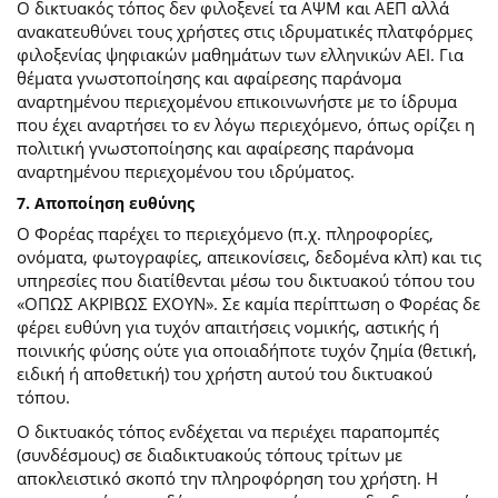
Ο δικτυακός τόπος δεν φιλοξενεί τα ΑΨΜ και ΑΕΠ αλλά
ανακατευθύνει τους χρήστες στις ιδρυματικές πλατφόρμες
φιλοξενίας ψηφιακών μαθημάτων των ελληνικών ΑΕΙ. Για
θέματα γνωστοποίησης και αφαίρεσης παράνομα
αναρτημένου περιεχομένου επικοινωνήστε με το ίδρυμα
που έχει αναρτήσει το εν λόγω περιεχόμενο, όπως ορίζει η
πολιτική γνωστοποίησης και αφαίρεσης παράνομα
αναρτημένου περιεχομένου του ιδρύματος.
7. Αποποίηση ευθύνης
Ο Φορέας παρέχει το περιεχόμενο (π.χ. πληροφορίες,
ονόματα, φωτογραφίες, απεικονίσεις, δεδομένα κλπ) και τις
υπηρεσίες που διατίθενται μέσω του δικτυακού τόπου του
«ΟΠΩΣ ΑΚΡΙΒΩΣ ΕΧΟΥΝ». Σε καμία περίπτωση ο Φορέας δε
φέρει ευθύνη για τυχόν απαιτήσεις νομικής, αστικής ή
ποινικής φύσης ούτε για οποιαδήποτε τυχόν ζημία (θετική,
ειδική ή αποθετική) του χρήστη αυτού του δικτυακού
τόπου.
O δικτυακός τόπος ενδέχεται να περιέχει παραπομπές
(συνδέσμους) σε διαδικτυακούς τόπους τρίτων με
αποκλειστικό σκοπό την πληροφόρηση του χρήστη. Η