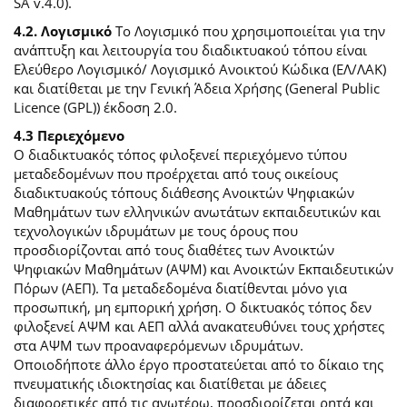
SA v.4.0).
4.2. Λογισμικό
Το Λογισμικό που χρησιμοποιείται για την
ανάπτυξη και λειτουργία του διαδικτυακού τόπου είναι
Ελεύθερο Λογισμικό/ Λογισμικό Ανοικτού Κώδικα (ΕΛ/ΛΑΚ)
και διατίθεται με την Γενική Άδεια Χρήσης (General Public
Licence (GPL)) έκδοση 2.0.
4.3 Περιεχόμενο
O διαδικτυακός τόπος φιλοξενεί περιεχόμενο τύπου
μεταδεδομένων που προέρχεται από τους οικείους
διαδικτυακούς τόπους διάθεσης Ανοικτών Ψηφιακών
Μαθημάτων των ελληνικών ανωτάτων εκπαιδευτικών και
τεχνολογικών ιδρυμάτων με τους όρους που
προσδιορίζονται από τους διαθέτες των Ανοικτών
Ψηφιακών Μαθημάτων (ΑΨΜ) και Ανοικτών Εκπαιδευτικών
Πόρων (ΑΕΠ). Τα μεταδεδομένα διατίθενται μόνο για
προσωπική, μη εμπορική χρήση. Ο δικτυακός τόπος δεν
φιλοξενεί ΑΨΜ και ΑΕΠ αλλά ανακατευθύνει τους χρήστες
στα ΑΨΜ των προαναφερόμενων ιδρυμάτων.
Οποιοδήποτε άλλο έργο προστατεύεται από το δίκαιο της
πνευματικής ιδιοκτησίας και διατίθεται με άδειες
διαφορετικές από τις ανωτέρω, προσδιορίζεται ρητά και