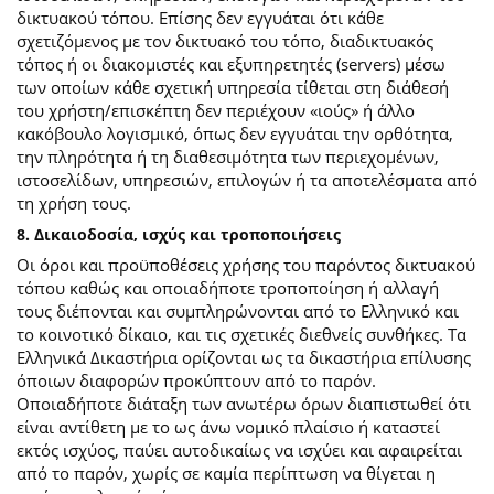
δικτυακού τόπου. Επίσης δεν εγγυάται ότι κάθε
σχετιζόμενος με τον δικτυακό του τόπο, διαδικτυακός
τόπος ή οι διακομιστές και εξυπηρετητές (servers) μέσω
των οποίων κάθε σχετική υπηρεσία τίθεται στη διάθεσή
του χρήστη/επισκέπτη δεν περιέχουν «ιούς» ή άλλο
κακόβουλο λογισμικό, όπως δεν εγγυάται την ορθότητα,
την πληρότητα ή τη διαθεσιμότητα των περιεχομένων,
ιστοσελίδων, υπηρεσιών, επιλογών ή τα αποτελέσματα από
τη χρήση τους.
8. Δικαιοδοσία, ισχύς και τροποποιήσεις
Οι όροι και προϋποθέσεις χρήσης του παρόντος δικτυακού
τόπου καθώς και οποιαδήποτε τροποποίηση ή αλλαγή
τους διέπονται και συμπληρώνονται από το Ελληνικό και
το κοινοτικό δίκαιο, και τις σχετικές διεθνείς συνθήκες. Τα
Ελληνικά Δικαστήρια ορίζονται ως τα δικαστήρια επίλυσης
όποιων διαφορών προκύπτουν από το παρόν.
Οποιαδήποτε διάταξη των ανωτέρω όρων διαπιστωθεί ότι
είναι αντίθετη με το ως άνω νομικό πλαίσιο ή καταστεί
εκτός ισχύος, παύει αυτοδικαίως να ισχύει και αφαιρείται
από το παρόν, χωρίς σε καμία περίπτωση να θίγεται η