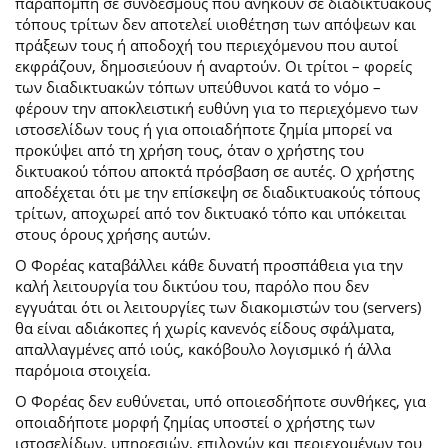
παραπομπή σε συνδέσμους που ανήκουν σε διαδικτυακούς
τόπους τρίτων δεν αποτελεί υιοθέτηση των απόψεων και
πράξεων τους ή αποδοχή του περιεχόμενου που αυτοί
εκφράζουν, δημοσιεύουν ή αναρτούν. Οι τρίτοι – φορείς
των διαδικτυακών τόπων υπεύθυνοι κατά το νόμο –
φέρουν την αποκλειστική ευθύνη για το περιεχόμενο των
ιστοσελίδων τους ή για οποιαδήποτε ζημία μπορεί να
προκύψει από τη χρήση τους, όταν ο χρήστης του
δικτυακού τόπου αποκτά πρόσβαση σε αυτές. Ο χρήστης
αποδέχεται ότι με την επίσκεψη σε διαδικτυακούς τόπους
τρίτων, αποχωρεί από τον δικτυακό τόπο και υπόκειται
στους όρους χρήσης αυτών.
Ο Φορέας καταβάλλει κάθε δυνατή προσπάθεια για την
καλή λειτουργία του δικτύου του, παρόλο που δεν
εγγυάται ότι οι λειτουργίες των διακομιστών του (servers)
θα είναι αδιάκοπες ή χωρίς κανενός είδους σφάλματα,
απαλλαγμένες από ιούς, κακόβουλο λογισμικό ή άλλα
παρόμοια στοιχεία.
Ο Φορέας δεν ευθύνεται, υπό οποιεσδήποτε συνθήκες, για
οποιαδήποτε μορφή ζημίας υποστεί ο χρήστης των
ιστοσελίδων, υπηρεσιών, επιλογών και περιεχομένων του