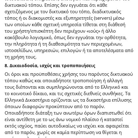
δικτυακού τόπου. Επίσης δεν εγγυάται ότι κάθε
σχετιζόμενος με τον δικτυακό του τόπο, διαδικτυακός
τόπος ή οι διακομιστές και εξυπηρετητές (servers) μέσω
των οποίων κάθε σχετική υπηρεσία τίθεται στη διάθεσή
του χρήστη/επισκέπτη δεν περιέχουν «ιούς» ή άλλο
κακόβουλο λογισμικό, όπως δεν εγγυάται την ορθότητα,
την πληρότητα ή τη διαθεσιμότητα των περιεχομένων,
ιστοσελίδων, υπηρεσιών, επιλογών ή τα αποτελέσματα από
τη χρήση τους.
8. Δικαιοδοσία, ισχύς και τροποποιήσεις
Οι όροι και προϋποθέσεις χρήσης του παρόντος δικτυακού
τόπου καθώς και οποιαδήποτε τροποποίηση ή αλλαγή
τους διέπονται και συμπληρώνονται από το Ελληνικό και
το κοινοτικό δίκαιο, και τις σχετικές διεθνείς συνθήκες. Τα
Ελληνικά Δικαστήρια ορίζονται ως τα δικαστήρια επίλυσης
όποιων διαφορών προκύπτουν από το παρόν.
Οποιαδήποτε διάταξη των ανωτέρω όρων διαπιστωθεί ότι
είναι αντίθετη με το ως άνω νομικό πλαίσιο ή καταστεί
εκτός ισχύος, παύει αυτοδικαίως να ισχύει και αφαιρείται
από το παρόν, χωρίς σε καμία περίπτωση να θίγεται η