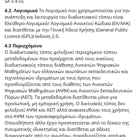
SA v.4.0).
4.2. Λογισμικό
Το Λογισμικό που χρησιμοποιείται για την
ανάπτυξη και λειτουργία του διαδικτυακού τόπου είναι
Ελεύθερο Λογισμικό/ Λογισμικό Ανοικτού Κώδικα (ΕΛ/ΛΑΚ)
και διατίθεται με την Γενική Άδεια Χρήσης (General Public
Licence (GPL)) έκδοση 2.0.
4.3 Περιεχόμενο
O διαδικτυακός τόπος φιλοξενεί περιεχόμενο τύπου
μεταδεδομένων που προέρχεται από τους οικείους
διαδικτυακούς τόπους διάθεσης Ανοικτών Ψηφιακών
Μαθημάτων των ελληνικών ανωτάτων εκπαιδευτικών και
τεχνολογικών ιδρυμάτων με τους όρους που
προσδιορίζονται από τους διαθέτες των Ανοικτών
Ψηφιακών Μαθημάτων (ΑΨΜ) και Ανοικτών Εκπαιδευτικών
Πόρων (ΑΕΠ). Τα μεταδεδομένα διατίθενται μόνο για
προσωπική, μη εμπορική χρήση. Ο δικτυακός τόπος δεν
φιλοξενεί ΑΨΜ και ΑΕΠ αλλά ανακατευθύνει τους χρήστες
στα ΑΨΜ των προαναφερόμενων ιδρυμάτων.
Οποιοδήποτε άλλο έργο προστατεύεται από το δίκαιο της
πνευματικής ιδιοκτησίας και διατίθεται με άδειες
διαφορετικές από τις ανωτέρω, προσδιορίζεται ρητά και