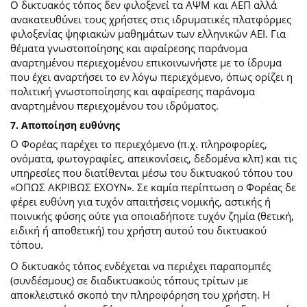
Ο δικτυακός τόπος δεν φιλοξενεί τα ΑΨΜ και ΑΕΠ αλλά
ανακατευθύνει τους χρήστες στις ιδρυματικές πλατφόρμες
φιλοξενίας ψηφιακών μαθημάτων των ελληνικών ΑΕΙ. Για
θέματα γνωστοποίησης και αφαίρεσης παράνομα
αναρτημένου περιεχομένου επικοινωνήστε με το ίδρυμα
που έχει αναρτήσει το εν λόγω περιεχόμενο, όπως ορίζει η
πολιτική γνωστοποίησης και αφαίρεσης παράνομα
αναρτημένου περιεχομένου του ιδρύματος.
7. Αποποίηση ευθύνης
Ο Φορέας παρέχει το περιεχόμενο (π.χ. πληροφορίες,
ονόματα, φωτογραφίες, απεικονίσεις, δεδομένα κλπ) και τις
υπηρεσίες που διατίθενται μέσω του δικτυακού τόπου του
«ΟΠΩΣ ΑΚΡΙΒΩΣ ΕΧΟΥΝ». Σε καμία περίπτωση ο Φορέας δε
φέρει ευθύνη για τυχόν απαιτήσεις νομικής, αστικής ή
ποινικής φύσης ούτε για οποιαδήποτε τυχόν ζημία (θετική,
ειδική ή αποθετική) του χρήστη αυτού του δικτυακού
τόπου.
O δικτυακός τόπος ενδέχεται να περιέχει παραπομπές
(συνδέσμους) σε διαδικτυακούς τόπους τρίτων με
αποκλειστικό σκοπό την πληροφόρηση του χρήστη. Η