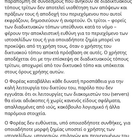
παραπομπή σε συνδέσμους που ανήκουν σε διαδικτυακούς
τόπους τρίτων δεν αποτελεί υιοθέτηση των απόψεων και
πράξεων τους ή αποδοχή του περιεχόμενου που αυτοί
εκφράζουν, δημοσιεύουν ή αναρτούν. Οι τρίτοι – φορείς
των διαδικτυακών τόπων υπεύθυνοι κατά το νόμο –
φέρουν την αποκλειστική ευθύνη για το περιεχόμενο των
ιστοσελίδων τους ή για οποιαδήποτε ζημία μπορεί να
προκύψει από τη χρήση τους, όταν ο χρήστης του
δικτυακού τόπου αποκτά πρόσβαση σε αυτές. Ο χρήστης
αποδέχεται ότι με την επίσκεψη σε διαδικτυακούς τόπους
τρίτων, αποχωρεί από τον δικτυακό τόπο και υπόκειται
στους όρους χρήσης αυτών.
Ο Φορέας καταβάλλει κάθε δυνατή προσπάθεια για την
καλή λειτουργία του δικτύου του, παρόλο που δεν
εγγυάται ότι οι λειτουργίες των διακομιστών του (servers)
θα είναι αδιάκοπες ή χωρίς κανενός είδους σφάλματα,
απαλλαγμένες από ιούς, κακόβουλο λογισμικό ή άλλα
παρόμοια στοιχεία.
Ο Φορέας δεν ευθύνεται, υπό οποιεσδήποτε συνθήκες, για
οποιαδήποτε μορφή ζημίας υποστεί ο χρήστης των
ιστοσελίδων, υπηρεσιών, επιλογών και περιεχομένων του