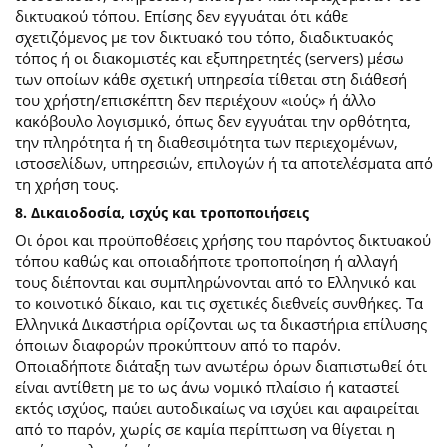
δικτυακού τόπου. Επίσης δεν εγγυάται ότι κάθε
σχετιζόμενος με τον δικτυακό του τόπο, διαδικτυακός
τόπος ή οι διακομιστές και εξυπηρετητές (servers) μέσω
των οποίων κάθε σχετική υπηρεσία τίθεται στη διάθεσή
του χρήστη/επισκέπτη δεν περιέχουν «ιούς» ή άλλο
κακόβουλο λογισμικό, όπως δεν εγγυάται την ορθότητα,
την πληρότητα ή τη διαθεσιμότητα των περιεχομένων,
ιστοσελίδων, υπηρεσιών, επιλογών ή τα αποτελέσματα από
τη χρήση τους.
8. Δικαιοδοσία, ισχύς και τροποποιήσεις
Οι όροι και προϋποθέσεις χρήσης του παρόντος δικτυακού
τόπου καθώς και οποιαδήποτε τροποποίηση ή αλλαγή
τους διέπονται και συμπληρώνονται από το Ελληνικό και
το κοινοτικό δίκαιο, και τις σχετικές διεθνείς συνθήκες. Τα
Ελληνικά Δικαστήρια ορίζονται ως τα δικαστήρια επίλυσης
όποιων διαφορών προκύπτουν από το παρόν.
Οποιαδήποτε διάταξη των ανωτέρω όρων διαπιστωθεί ότι
είναι αντίθετη με το ως άνω νομικό πλαίσιο ή καταστεί
εκτός ισχύος, παύει αυτοδικαίως να ισχύει και αφαιρείται
από το παρόν, χωρίς σε καμία περίπτωση να θίγεται η