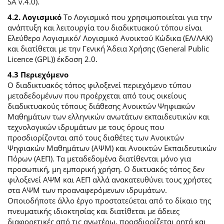
SA v.4.0).
4.2. Λογισμικό
Το Λογισμικό που χρησιμοποιείται για την
ανάπτυξη και λειτουργία του διαδικτυακού τόπου είναι
Ελεύθερο Λογισμικό/ Λογισμικό Ανοικτού Κώδικα (ΕΛ/ΛΑΚ)
και διατίθεται με την Γενική Άδεια Χρήσης (General Public
Licence (GPL)) έκδοση 2.0.
4.3 Περιεχόμενο
O διαδικτυακός τόπος φιλοξενεί περιεχόμενο τύπου
μεταδεδομένων που προέρχεται από τους οικείους
διαδικτυακούς τόπους διάθεσης Ανοικτών Ψηφιακών
Μαθημάτων των ελληνικών ανωτάτων εκπαιδευτικών και
τεχνολογικών ιδρυμάτων με τους όρους που
προσδιορίζονται από τους διαθέτες των Ανοικτών
Ψηφιακών Μαθημάτων (ΑΨΜ) και Ανοικτών Εκπαιδευτικών
Πόρων (ΑΕΠ). Τα μεταδεδομένα διατίθενται μόνο για
προσωπική, μη εμπορική χρήση. Ο δικτυακός τόπος δεν
φιλοξενεί ΑΨΜ και ΑΕΠ αλλά ανακατευθύνει τους χρήστες
στα ΑΨΜ των προαναφερόμενων ιδρυμάτων.
Οποιοδήποτε άλλο έργο προστατεύεται από το δίκαιο της
πνευματικής ιδιοκτησίας και διατίθεται με άδειες
διαφορετικές από τις ανωτέρω, προσδιορίζεται ρητά και