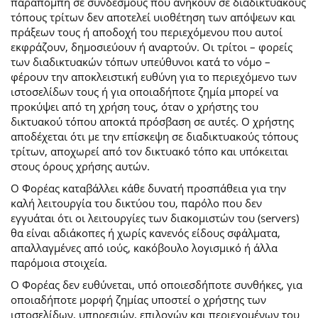
παραπομπή σε συνδέσμους που ανήκουν σε διαδικτυακούς
τόπους τρίτων δεν αποτελεί υιοθέτηση των απόψεων και
πράξεων τους ή αποδοχή του περιεχόμενου που αυτοί
εκφράζουν, δημοσιεύουν ή αναρτούν. Οι τρίτοι – φορείς
των διαδικτυακών τόπων υπεύθυνοι κατά το νόμο –
φέρουν την αποκλειστική ευθύνη για το περιεχόμενο των
ιστοσελίδων τους ή για οποιαδήποτε ζημία μπορεί να
προκύψει από τη χρήση τους, όταν ο χρήστης του
δικτυακού τόπου αποκτά πρόσβαση σε αυτές. Ο χρήστης
αποδέχεται ότι με την επίσκεψη σε διαδικτυακούς τόπους
τρίτων, αποχωρεί από τον δικτυακό τόπο και υπόκειται
στους όρους χρήσης αυτών.
Ο Φορέας καταβάλλει κάθε δυνατή προσπάθεια για την
καλή λειτουργία του δικτύου του, παρόλο που δεν
εγγυάται ότι οι λειτουργίες των διακομιστών του (servers)
θα είναι αδιάκοπες ή χωρίς κανενός είδους σφάλματα,
απαλλαγμένες από ιούς, κακόβουλο λογισμικό ή άλλα
παρόμοια στοιχεία.
Ο Φορέας δεν ευθύνεται, υπό οποιεσδήποτε συνθήκες, για
οποιαδήποτε μορφή ζημίας υποστεί ο χρήστης των
ιστοσελίδων, υπηρεσιών, επιλογών και περιεχομένων του