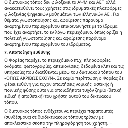
Ο δικτυακός τόπος δεν φιλοξενεί τα ΑΨΜ και ΑΕΠ αλλά
ανακατευθύνει τους χρήστες στις ιδρυματικές πλατφόρμες
φιλοξενίας ψηφιακών μαθημάτων των ελληνικών ΑΕΙ. Για
θέματα γνωστοποίησης και αφαίρεσης παράνομα
αναρτημένου περιεχομένου επικοινωνήστε με το ίδρυμα
που έχει αναρτήσει το εν λόγω περιεχόμενο, όπως ορίζει η
πολιτική γνωστοποίησης και αφαίρεσης παράνομα
αναρτημένου περιεχομένου του ιδρύματος.
7. Αποποίηση ευθύνης
Ο Φορέας παρέχει το περιεχόμενο (π.χ. πληροφορίες,
ονόματα, φωτογραφίες, απεικονίσεις, δεδομένα κλπ) και τις
υπηρεσίες που διατίθενται μέσω του δικτυακού τόπου του
«ΟΠΩΣ ΑΚΡΙΒΩΣ ΕΧΟΥΝ». Σε καμία περίπτωση ο Φορέας δε
φέρει ευθύνη για τυχόν απαιτήσεις νομικής, αστικής ή
ποινικής φύσης ούτε για οποιαδήποτε τυχόν ζημία (θετική,
ειδική ή αποθετική) του χρήστη αυτού του δικτυακού
τόπου.
O δικτυακός τόπος ενδέχεται να περιέχει παραπομπές
(συνδέσμους) σε διαδικτυακούς τόπους τρίτων με
αποκλειστικό σκοπό την πληροφόρηση του χρήστη. Η