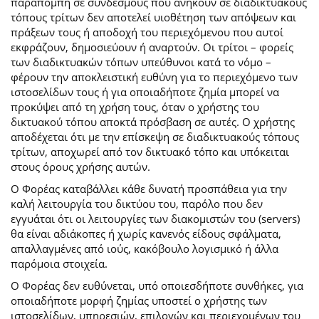
παραπομπή σε συνδέσμους που ανήκουν σε διαδικτυακούς
τόπους τρίτων δεν αποτελεί υιοθέτηση των απόψεων και
πράξεων τους ή αποδοχή του περιεχόμενου που αυτοί
εκφράζουν, δημοσιεύουν ή αναρτούν. Οι τρίτοι – φορείς
των διαδικτυακών τόπων υπεύθυνοι κατά το νόμο –
φέρουν την αποκλειστική ευθύνη για το περιεχόμενο των
ιστοσελίδων τους ή για οποιαδήποτε ζημία μπορεί να
προκύψει από τη χρήση τους, όταν ο χρήστης του
δικτυακού τόπου αποκτά πρόσβαση σε αυτές. Ο χρήστης
αποδέχεται ότι με την επίσκεψη σε διαδικτυακούς τόπους
τρίτων, αποχωρεί από τον δικτυακό τόπο και υπόκειται
στους όρους χρήσης αυτών.
Ο Φορέας καταβάλλει κάθε δυνατή προσπάθεια για την
καλή λειτουργία του δικτύου του, παρόλο που δεν
εγγυάται ότι οι λειτουργίες των διακομιστών του (servers)
θα είναι αδιάκοπες ή χωρίς κανενός είδους σφάλματα,
απαλλαγμένες από ιούς, κακόβουλο λογισμικό ή άλλα
παρόμοια στοιχεία.
Ο Φορέας δεν ευθύνεται, υπό οποιεσδήποτε συνθήκες, για
οποιαδήποτε μορφή ζημίας υποστεί ο χρήστης των
ιστοσελίδων, υπηρεσιών, επιλογών και περιεχομένων του