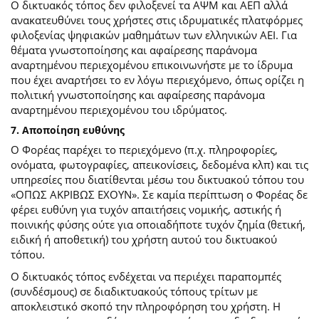
Ο δικτυακός τόπος δεν φιλοξενεί τα ΑΨΜ και ΑΕΠ αλλά
ανακατευθύνει τους χρήστες στις ιδρυματικές πλατφόρμες
φιλοξενίας ψηφιακών μαθημάτων των ελληνικών ΑΕΙ. Για
θέματα γνωστοποίησης και αφαίρεσης παράνομα
αναρτημένου περιεχομένου επικοινωνήστε με το ίδρυμα
που έχει αναρτήσει το εν λόγω περιεχόμενο, όπως ορίζει η
πολιτική γνωστοποίησης και αφαίρεσης παράνομα
αναρτημένου περιεχομένου του ιδρύματος.
7. Αποποίηση ευθύνης
Ο Φορέας παρέχει το περιεχόμενο (π.χ. πληροφορίες,
ονόματα, φωτογραφίες, απεικονίσεις, δεδομένα κλπ) και τις
υπηρεσίες που διατίθενται μέσω του δικτυακού τόπου του
«ΟΠΩΣ ΑΚΡΙΒΩΣ ΕΧΟΥΝ». Σε καμία περίπτωση ο Φορέας δε
φέρει ευθύνη για τυχόν απαιτήσεις νομικής, αστικής ή
ποινικής φύσης ούτε για οποιαδήποτε τυχόν ζημία (θετική,
ειδική ή αποθετική) του χρήστη αυτού του δικτυακού
τόπου.
O δικτυακός τόπος ενδέχεται να περιέχει παραπομπές
(συνδέσμους) σε διαδικτυακούς τόπους τρίτων με
αποκλειστικό σκοπό την πληροφόρηση του χρήστη. Η