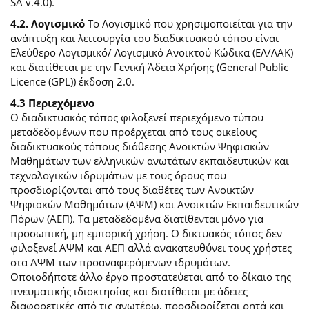
SA v.4.0).
4.2. Λογισμικό
Το Λογισμικό που χρησιμοποιείται για την
ανάπτυξη και λειτουργία του διαδικτυακού τόπου είναι
Ελεύθερο Λογισμικό/ Λογισμικό Ανοικτού Κώδικα (ΕΛ/ΛΑΚ)
και διατίθεται με την Γενική Άδεια Χρήσης (General Public
Licence (GPL)) έκδοση 2.0.
4.3 Περιεχόμενο
O διαδικτυακός τόπος φιλοξενεί περιεχόμενο τύπου
μεταδεδομένων που προέρχεται από τους οικείους
διαδικτυακούς τόπους διάθεσης Ανοικτών Ψηφιακών
Μαθημάτων των ελληνικών ανωτάτων εκπαιδευτικών και
τεχνολογικών ιδρυμάτων με τους όρους που
προσδιορίζονται από τους διαθέτες των Ανοικτών
Ψηφιακών Μαθημάτων (ΑΨΜ) και Ανοικτών Εκπαιδευτικών
Πόρων (ΑΕΠ). Τα μεταδεδομένα διατίθενται μόνο για
προσωπική, μη εμπορική χρήση. Ο δικτυακός τόπος δεν
φιλοξενεί ΑΨΜ και ΑΕΠ αλλά ανακατευθύνει τους χρήστες
στα ΑΨΜ των προαναφερόμενων ιδρυμάτων.
Οποιοδήποτε άλλο έργο προστατεύεται από το δίκαιο της
πνευματικής ιδιοκτησίας και διατίθεται με άδειες
διαφορετικές από τις ανωτέρω, προσδιορίζεται ρητά και