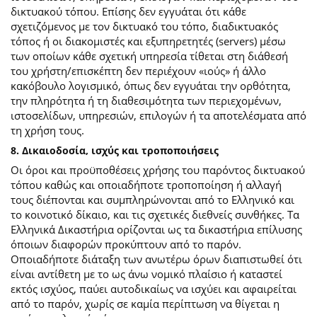
δικτυακού τόπου. Επίσης δεν εγγυάται ότι κάθε
σχετιζόμενος με τον δικτυακό του τόπο, διαδικτυακός
τόπος ή οι διακομιστές και εξυπηρετητές (servers) μέσω
των οποίων κάθε σχετική υπηρεσία τίθεται στη διάθεσή
του χρήστη/επισκέπτη δεν περιέχουν «ιούς» ή άλλο
κακόβουλο λογισμικό, όπως δεν εγγυάται την ορθότητα,
την πληρότητα ή τη διαθεσιμότητα των περιεχομένων,
ιστοσελίδων, υπηρεσιών, επιλογών ή τα αποτελέσματα από
τη χρήση τους.
8. Δικαιοδοσία, ισχύς και τροποποιήσεις
Οι όροι και προϋποθέσεις χρήσης του παρόντος δικτυακού
τόπου καθώς και οποιαδήποτε τροποποίηση ή αλλαγή
τους διέπονται και συμπληρώνονται από το Ελληνικό και
το κοινοτικό δίκαιο, και τις σχετικές διεθνείς συνθήκες. Τα
Ελληνικά Δικαστήρια ορίζονται ως τα δικαστήρια επίλυσης
όποιων διαφορών προκύπτουν από το παρόν.
Οποιαδήποτε διάταξη των ανωτέρω όρων διαπιστωθεί ότι
είναι αντίθετη με το ως άνω νομικό πλαίσιο ή καταστεί
εκτός ισχύος, παύει αυτοδικαίως να ισχύει και αφαιρείται
από το παρόν, χωρίς σε καμία περίπτωση να θίγεται η