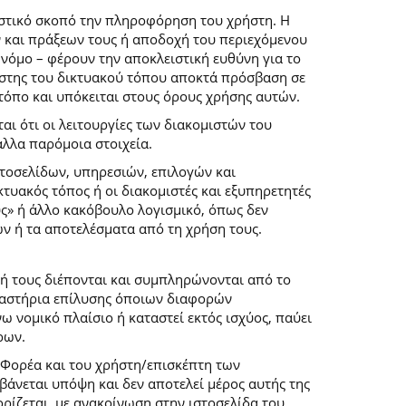
ιστικό σκοπό την πληροφόρηση του χρήστη. Η
 και πράξεων τους ή αποδοχή του περιεχόμενου
νόμο – φέρουν την αποκλειστική ευθύνη για το
ρήστης του δικτυακού τόπου αποκτά πρόσβαση σε
 τόπο και υπόκειται στους όρους χρήσης αυτών.
αι ότι οι λειτουργίες των διακομιστών του
άλλα παρόμοια στοιχεία.
στοσελίδων, υπηρεσιών, επιλογών και
κτυακός τόπος ή οι διακομιστές και εξυπηρετητές
ύς» ή άλλο κακόβουλο λογισμικό, όπως δεν
ών ή τα αποτελέσματα από τη χρήση τους.
ή τους διέπονται και συμπληρώνονται από το
 δικαστήρια επίλυσης όποιων διαφορών
 νομικό πλαίσιο ή καταστεί εκτός ισχύος, παύει
ρων.
 Φορέα και του χρήστη/επισκέπτη των
άνεται υπόψη και δεν αποτελεί μέρος αυτής της
ρίζεται, με ανακοίνωση στην ιστοσελίδα του