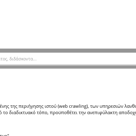
ης της περιήγησης ιστού (web crawling), των υπηρεσιών λανθά
 το διαδικτυακό τόπο, προϋποθέτει την ανεπιφύλακτη αποδοχ
τυο".