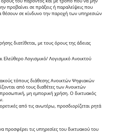
 όρους του παρόντος και με τρόπο που να μην
μην προβαίνει σε πράξεις ή παραλείψεις που
α θέσουν σε κίνδυνο την παροχή των υπηρεσιών
ήσης διατίθεται, με τους όρους της άδειας
αι Ελεύθερο Λογισμικό/ Λογισμικό Ανοικτού
τυακούς τόπους διάθεσης Ανοικτών Ψηφιακών
ζονται από τους διαθέτες των Ανοικτών
προσωπική, μη εμπορική χρήση. Ο δικτυακός
ν.
φορετικές από τις ανωτέρω, προσδιορίζεται ρητά
α προσφέρει τις υπηρεσίες του δικτυακού του