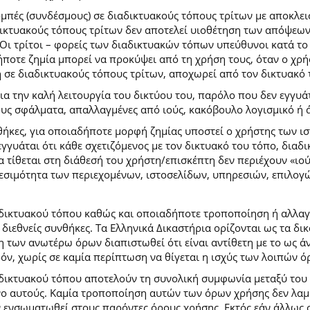
ομπές (συνδέσμους) σε διαδικτυακούς τόπους τρίτων με αποκλε
κτυακούς τόπους τρίτων δεν αποτελεί υιοθέτηση των απόψεων
Οι τρίτοι – φορείς των διαδικτυακών τόπων υπεύθυνοι κατά το 
ήποτε ζημία μπορεί να προκύψει από τη χρήση τους, όταν ο χ
η σε διαδικτυακούς τόπους τρίτων, αποχωρεί από τον δικτυακό
 την καλή λειτουργία του δικτύου του, παρόλο που δεν εγγυάτ
ίδους σφάλματα, απαλλαγμένες από ιούς, κακόβουλο λογισμικό ή 
ήκες, για οποιαδήποτε μορφή ζημίας υποστεί ο χρήστης των ι
γγυάται ότι κάθε σχετιζόμενος με τον δικτυακό του τόπο, διαδι
α τίθεται στη διάθεσή του χρήστη/επισκέπτη δεν περιέχουν «ιο
θεσιμότητα των περιεχομένων, ιστοσελίδων, υπηρεσιών, επιλογ
 δικτυακού τόπου καθώς και οποιαδήποτε τροποποίηση ή αλλαγ
κές διεθνείς συνθήκες. Τα Ελληνικά Δικαστήρια ορίζονται ως τα
των ανωτέρω όρων διαπιστωθεί ότι είναι αντίθετη με το ως άνω
ρόν, χωρίς σε καμία περίπτωση να θίγεται η ισχύς των λοιπών ό
 δικτυακού τόπου αποτελούν τη συνολική συμφωνία μεταξύ του
νο αυτούς. Καμία τροποποίηση αυτών των όρων χρήσης δεν λαμβ
 ενσωματωθεί στους παρόντες όρους χρήσης. Εκτός εάν άλλως ο