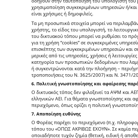
οδηγούν στην ταυτοποίηση του υπολογιστή του 
χρησιμοποίηση συγκεκριμένων υπηρεσιών ή/και σ
είναι χρήσιμες ή δημοφιλείς.
Τα μη προσωπικά στοιχεία μπορεί να περιλαμβάν
χρήστης, το είδος του υπολογιστή, το λειτουργι
του δικτυακού τόπου μπορεί να ρυθμίσει το πρόγ
για τη χρήση “cookies” σε συγκεκριμένες υπηρεσί
επισκέπτης των συγκεκριμένων υπηρεσιών και σελ
μερικές από τις υπηρεσίες, χρήσεις ή λειτουργ
κατηγορία των προσωπικών δεδομένων που λαμβά
ή συγκεντρώνονται κατά την πλοήγηση – περιήγη
τροποποιήσεις του Ν. 3625/2007) και Ν. 3471/
6. Πολιτική γνωστοποίησης και αφαίρεσης πα
Ο δικτυακός τόπος δεν φιλοξενεί τα ΑΨΜ και ΑΕ
ελληνικών ΑΕΙ. Για θέματα γνωστοποίησης και α
περιεχόμενο, όπως ορίζει η πολιτική γνωστοπο
7. Αποποίηση ευθύνης
Ο Φορέας παρέχει το περιεχόμενο (π.χ. πληροφορ
τόπου του «ΟΠΩΣ ΑΚΡΙΒΩΣ ΕΧΟΥΝ». Σε καμία περί
οποιαδήποτε τυχόν ζημία (θετική, ειδική ή αποθ