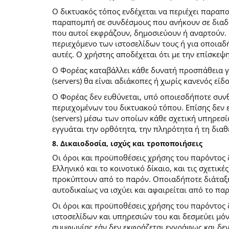
O δικτυακός τόπος ενδέχεται να περιέχει παραπ
παραπομπή σε συνδέσμους που ανήκουν σε διαδι
που αυτοί εκφράζουν, δημοσιεύουν ή αναρτούν. 
περιεχόμενο των ιστοσελίδων τους ή για οποιαδ
αυτές. Ο χρήστης αποδέχεται ότι με την επίσκεψ
Ο Φορέας καταβάλλει κάθε δυνατή προσπάθεια για
(servers) θα είναι αδιάκοπες ή χωρίς κανενός ε
Ο Φορέας δεν ευθύνεται, υπό οποιεσδήποτε συνθ
περιεχομένων του δικτυακού τόπου. Επίσης δεν ε
(servers) μέσω των οποίων κάθε σχετική υπηρεσί
εγγυάται την ορθότητα, την πληρότητα ή τη δια
8. Δικαιοδοσία, ισχύς και τροποποιήσεις
Οι όροι και προϋποθέσεις χρήσης του παρόντος
Ελληνικό και το κοινοτικό δίκαιο, και τις σχετι
προκύπτουν από το παρόν. Οποιαδήποτε διάταξη 
αυτοδικαίως να ισχύει και αφαιρείται από το πα
Οι όροι και προϋποθέσεις χρήσης του παρόντος
ιστοσελίδων και υπηρεσιών του και δεσμεύει μό
συμφωνίας εάν δεν εκφράζεται εγγράφως και δεν