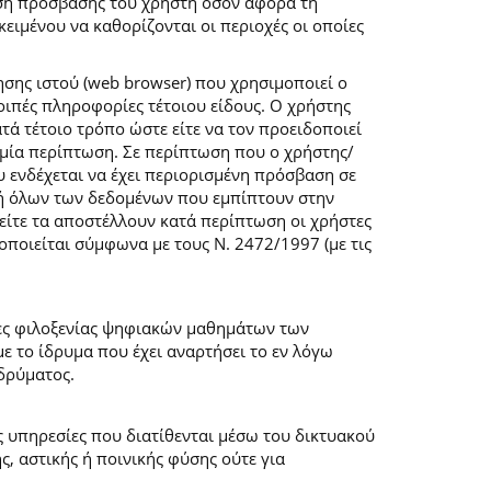
ση πρόσβασης του χρήστη όσον αφορά τη
ιμένου να καθορίζονται οι περιοχές οι οποίες
σης ιστού (web browser) που χρησιμοποιεί ο
λοιπές πληροφορίες τέτοιου είδους. Ο χρήστης
τά τέτοιο τρόπο ώστε είτε να τον προειδοποιεί
καμία περίπτωση. Σε περίπτωση που ο χρήστης/
υ ενδέχεται να έχει περιορισμένη πρόσβαση σε
ογή όλων των δεδομένων που εμπίπτουν στην
ίτε τα αποστέλλουν κατά περίπτωση οι χρήστες
ποιείται σύμφωνα με τους Ν. 2472/1997 (με τις
μες φιλοξενίας ψηφιακών μαθημάτων των
 το ίδρυμα που έχει αναρτήσει το εν λόγω
δρύματος.
ις υπηρεσίες που διατίθενται μέσω του δικτυακού
, αστικής ή ποινικής φύσης ούτε για