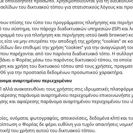
με οποιοδήποτε πρόσωπο. Χρησιμοποιούνται για τη διευκόλυν
ελίδων του δικτυακού τόπου για στατιστικούς λόγους και προκε
ουν επίσης τον τύπο του προγράμματος πλοήγησης και περιήγη
κό του σύστημα, τον πάροχο διαδικτυακών υπηρεσιών (ISP) και 
ραμμά του για πλοήγηση και περιήγηση ιστού (web browser) κα
ες είτε να μην επιτρέπει την αποδοχή της χρήσης “cookies” σε 
ίδων δεν επιθυμεί την χρήση “cookies” για την αναγνώρισή το
ίες που παρέχονται από τον παρόντα διαδικτυακό τόπο. Η συλλ
νει ο Φορέας μέσω του παρόντος δικτυακού τόπου, τα οποία ε
ση και χρήση του δικτυακού τόπου από τους χρήστες, πραγματο
2006 για την προστασία δεδομένων προσωπικού χαρακτήρα.
ράνομα αναρτημένου περιεχομένου
Π αλλά ανακατευθύνει τους χρήστες στις ιδρυματικές πλατφόρ
φαίρεσης παράνομα αναρτημένου περιεχομένου επικοινωνήστε με
ίησης και αφαίρεσης παράνομα αναρτημένου περιεχομένου του ι
ίες, ονόματα, φωτογραφίες, απεικονίσεις, δεδομένα κλπ) και τ
πτωση ο Φορέας δε φέρει ευθύνη για τυχόν απαιτήσεις νομικής
ετική) του χρήστη αυτού του δικτυακού τόπου.