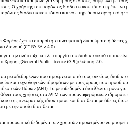
 αποκλειστικά και μόνο για νόμιμους σκοπούς, σύμφωνα με τους
ίτους. Ο χρήστης του παρόντος διαδικτυακού τόπου πρέπει να 
παρόντος διαδικτυακού τόπου και να επηρεάσουν αρνητικά ή ν
 Φορέας έχει τα απαραίτητα πνευματική δικαιώματα ή άδειες χρ
 Διανομή (CC BY SA v.4.0).
ι για την ανάπτυξη και λειτουργία του διαδικτυακού τόπου είν
α Χρήσης (General Public Licence (GPL)) έκδοση 2.0.
ύπου μεταδεδομένων που προέρχεται από τους οικείους διαδικ
ών και τεχνολογικών ιδρυμάτων με τους όρους που προσδιορί
ευτικών Πόρων (ΑΕΠ). Τα μεταδεδομένα διατίθενται μόνο για 
ευθύνει τους χρήστες στα ΑΨΜ των προαναφερόμενων ιδρυμάτω
αιο της πνευματικής ιδιοκτησίας και διατίθεται με άδειες δια
ια με την οποία διατίθεται.
εται προσωπικά δεδομένα των χρηστών προκειμένου να μπορεί ν