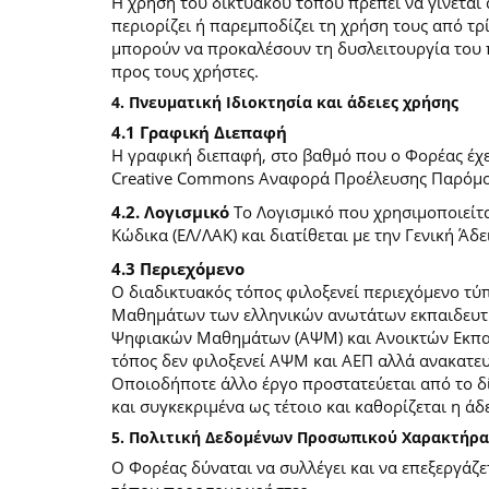
Η χρήση του δικτυακού τόπου πρέπει να γίνεται
περιορίζει ή παρεμποδίζει τη χρήση τους από τρ
μπορούν να προκαλέσουν τη δυσλειτουργία του 
προς τους χρήστες.
4. Πνευματική Ιδιοκτησία και άδειες χρήσης
4.1 Γραφική Διεπαφή
Η γραφική διεπαφή, στο βαθμό που ο Φορέας έχει
Creative Commons Αναφορά Προέλευσης Παρόμοια
4.2. Λογισμικό
Το Λογισμικό που χρησιμοποιείτα
Κώδικα (ΕΛ/ΛΑΚ) και διατίθεται με την Γενική Άδει
4.3 Περιεχόμενο
O διαδικτυακός τόπος φιλοξενεί περιεχόμενο τ
Μαθημάτων των ελληνικών ανωτάτων εκπαιδευτικ
Ψηφιακών Μαθημάτων (ΑΨΜ) και Ανοικτών Εκπαιδ
τόπος δεν φιλοξενεί ΑΨΜ και ΑΕΠ αλλά ανακατ
Οποιοδήποτε άλλο έργο προστατεύεται από το δίκ
και συγκεκριμένα ως τέτοιο και καθορίζεται η άδε
5. Πολιτική Δεδομένων Προσωπικού Χαρακτήρα
Ο Φορέας δύναται να συλλέγει και να επεξεργάζ