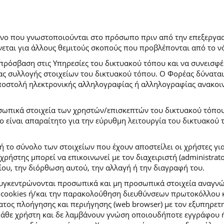
ρόνο που γνωστοποιούνται στο πρόσωπο πριν από την επεξεργασ
εται για άλλους θεμιτούς σκοπούς που προβλέπονται από το ν
πρόσβαση στις Υπηρεσίες του δικτυακού τόπου και να συνεισφέ
μας συλλογής στοιχείων του δικτυακού τόπου. Ο Φορέας δύναται
αποστολή ηλεκτρονικής αλληλογραφίας ή αλληλογραφίας ανακοι
σωπικά στοιχεία των χρηστών/επισκεπτών του δικτυακού τόπου σ
ιο είναι απαραίτητο για την εύρυθμη λειτουργία του δικτυακού
ή το σύνολο των στοιχείων που έχουν αποστείλει οι χρήστες γι
ήστης μπορεί να επικοινωνεί με τον διαχειριστή (administrato
ου, την διόρθωση αυτού, την αλλαγή ή την διαγραφή του.
συγκεντρώνονται προσωπικά και μη προσωπικά στοιχεία αναγν
 cookies ή/και την παρακολούθηση διευθύνσεων πρωτοκόλλου κ
ς πλοήγησης και περιήγησης (web browser) με τον εξυπηρετητή 
κάθε χρήστη και δε λαμβάνουν γνώση οποιουδήποτε εγγράφου ή 