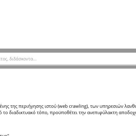
ης της περιήγησης ιστού (web crawling), των υπηρεσιών λανθά
 το διαδικτυακό τόπο, προϋποθέτει την ανεπιφύλακτη αποδοχ
τυο".