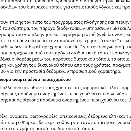
με οποιοδήποτε πρόσωπο. Χρησιμοποιούνται για τη διευκόλυν
ελίδων του δικτυακού τόπου για στατιστικούς λόγους και προκε
ουν επίσης τον τύπο του προγράμματος πλοήγησης και περιήγη
κό του σύστημα, τον πάροχο διαδικτυακών υπηρεσιών (ISP) και 
ραμμά του για πλοήγηση και περιήγηση ιστού (web browser) κα
ες είτε να μην επιτρέπει την αποδοχή της χρήσης “cookies” σε 
ίδων δεν επιθυμεί την χρήση “cookies” για την αναγνώρισή το
ίες που παρέχονται από τον παρόντα διαδικτυακό τόπο. Η συλλ
νει ο Φορέας μέσω του παρόντος δικτυακού τόπου, τα οποία ε
ση και χρήση του δικτυακού τόπου από τους χρήστες, πραγματο
2006 για την προστασία δεδομένων προσωπικού χαρακτήρα.
ράνομα αναρτημένου περιεχομένου
Π αλλά ανακατευθύνει τους χρήστες στις ιδρυματικές πλατφόρ
φαίρεσης παράνομα αναρτημένου περιεχομένου επικοινωνήστε με
ίησης και αφαίρεσης παράνομα αναρτημένου περιεχομένου του ι
ίες, ονόματα, φωτογραφίες, απεικονίσεις, δεδομένα κλπ) και τ
πτωση ο Φορέας δε φέρει ευθύνη για τυχόν απαιτήσεις νομικής
ετική) του χρήστη αυτού του δικτυακού τόπου.