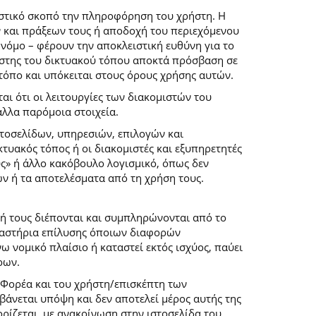
ιστικό σκοπό την πληροφόρηση του χρήστη. Η
 και πράξεων τους ή αποδοχή του περιεχόμενου
νόμο – φέρουν την αποκλειστική ευθύνη για το
ρήστης του δικτυακού τόπου αποκτά πρόσβαση σε
 τόπο και υπόκειται στους όρους χρήσης αυτών.
αι ότι οι λειτουργίες των διακομιστών του
άλλα παρόμοια στοιχεία.
στοσελίδων, υπηρεσιών, επιλογών και
κτυακός τόπος ή οι διακομιστές και εξυπηρετητές
ύς» ή άλλο κακόβουλο λογισμικό, όπως δεν
ών ή τα αποτελέσματα από τη χρήση τους.
ή τους διέπονται και συμπληρώνονται από το
 δικαστήρια επίλυσης όποιων διαφορών
 νομικό πλαίσιο ή καταστεί εκτός ισχύος, παύει
ρων.
 Φορέα και του χρήστη/επισκέπτη των
άνεται υπόψη και δεν αποτελεί μέρος αυτής της
ρίζεται, με ανακοίνωση στην ιστοσελίδα του