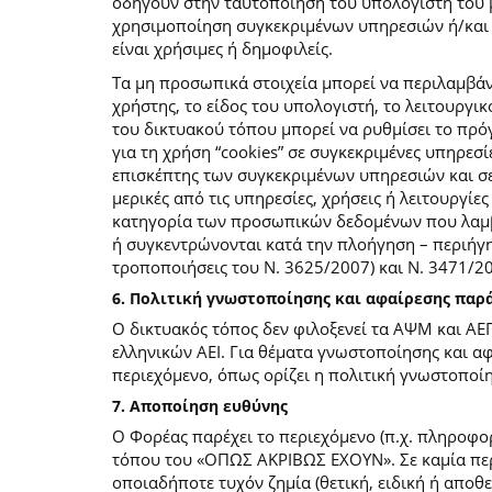
οδηγούν στην ταυτοποίηση του υπολογιστή του 
χρησιμοποίηση συγκεκριμένων υπηρεσιών ή/και σ
είναι χρήσιμες ή δημοφιλείς.
Τα μη προσωπικά στοιχεία μπορεί να περιλαμβάν
χρήστης, το είδος του υπολογιστή, το λειτουργι
του δικτυακού τόπου μπορεί να ρυθμίσει το πρόγ
για τη χρήση “cookies” σε συγκεκριμένες υπηρεσί
επισκέπτης των συγκεκριμένων υπηρεσιών και σελ
μερικές από τις υπηρεσίες, χρήσεις ή λειτουργ
κατηγορία των προσωπικών δεδομένων που λαμβά
ή συγκεντρώνονται κατά την πλοήγηση – περιήγη
τροποποιήσεις του Ν. 3625/2007) και Ν. 3471/
6. Πολιτική γνωστοποίησης και αφαίρεσης πα
Ο δικτυακός τόπος δεν φιλοξενεί τα ΑΨΜ και ΑΕ
ελληνικών ΑΕΙ. Για θέματα γνωστοποίησης και α
περιεχόμενο, όπως ορίζει η πολιτική γνωστοπο
7. Αποποίηση ευθύνης
Ο Φορέας παρέχει το περιεχόμενο (π.χ. πληροφορ
τόπου του «ΟΠΩΣ ΑΚΡΙΒΩΣ ΕΧΟΥΝ». Σε καμία περί
οποιαδήποτε τυχόν ζημία (θετική, ειδική ή αποθ