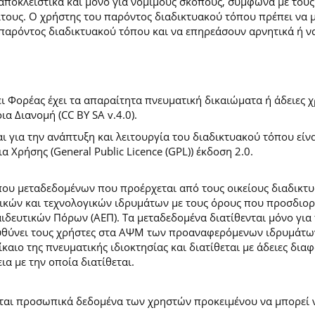
 αποκλειστικά και μόνο για νόμιμους σκοπούς, σύμφωνα με τους
ίτους. Ο χρήστης του παρόντος διαδικτυακού τόπου πρέπει να 
παρόντος διαδικτυακού τόπου και να επηρεάσουν αρνητικά ή ν
 Φορέας έχει τα απαραίτητα πνευματική δικαιώματα ή άδειες χρ
 Διανομή (CC BY SA v.4.0).
ι για την ανάπτυξη και λειτουργία του διαδικτυακού τόπου είν
α Χρήσης (General Public Licence (GPL)) έκδοση 2.0.
ύπου μεταδεδομένων που προέρχεται από τους οικείους διαδικ
ών και τεχνολογικών ιδρυμάτων με τους όρους που προσδιορί
ευτικών Πόρων (ΑΕΠ). Τα μεταδεδομένα διατίθενται μόνο για 
ευθύνει τους χρήστες στα ΑΨΜ των προαναφερόμενων ιδρυμάτω
αιο της πνευματικής ιδιοκτησίας και διατίθεται με άδειες δια
ια με την οποία διατίθεται.
εται προσωπικά δεδομένα των χρηστών προκειμένου να μπορεί ν