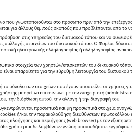
ρόνο που γνωστοποιούνται στο πρόσωπο πριν από την επεξεργασ
εται για άλλους θεμιτούς σκοπούς που προβλέπονται από το ν
πρόσβαση στις Υπηρεσίες του δικτυακού τόπου και να συνεισφέ
μας συλλογής στοιχείων του δικτυακού τόπου. Ο Φορέας δύναται
αποστολή ηλεκτρονικής αλληλογραφίας ή αλληλογραφίας ανακοι
σωπικά στοιχεία των χρηστών/επισκεπτών του δικτυακού τόπου σ
ιο είναι απαραίτητο για την εύρυθμη λειτουργία του δικτυακού
ή το σύνολο των στοιχείων που έχουν αποστείλει οι χρήστες γι
ήστης μπορεί να επικοινωνεί με τον διαχειριστή (administrato
ου, την διόρθωση αυτού, την αλλαγή ή την διαγραφή του.
συγκεντρώνονται προσωπικά και μη προσωπικά στοιχεία αναγν
 cookies ή/και την παρακολούθηση διευθύνσεων πρωτοκόλλου κ
ς πλοήγησης και περιήγησης (web browser) με τον εξυπηρετητή 
κάθε χρήστη και δε λαμβάνουν γνώση οποιουδήποτε εγγράφου ή 