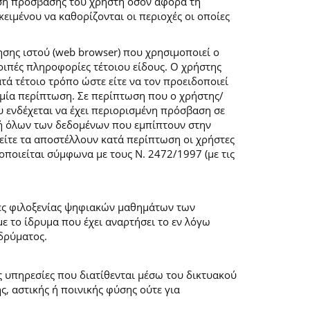
ση πρόσβασης του χρήστη όσον αφορά τη
ιμένου να καθορίζονται οι περιοχές οι οποίες
σης ιστού (web browser) που χρησιμοποιεί ο
λοιπές πληροφορίες τέτοιου είδους. Ο χρήστης
τά τέτοιο τρόπο ώστε είτε να τον προειδοποιεί
καμία περίπτωση. Σε περίπτωση που ο χρήστης/
υ ενδέχεται να έχει περιορισμένη πρόσβαση σε
ογή όλων των δεδομένων που εμπίπτουν στην
ίτε τα αποστέλλουν κατά περίπτωση οι χρήστες
ποιείται σύμφωνα με τους Ν. 2472/1997 (με τις
μες φιλοξενίας ψηφιακών μαθημάτων των
 το ίδρυμα που έχει αναρτήσει το εν λόγω
δρύματος.
ις υπηρεσίες που διατίθενται μέσω του δικτυακού
, αστικής ή ποινικής φύσης ούτε για