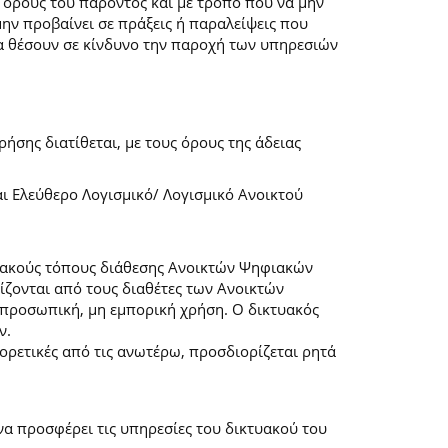
 όρους του παρόντος και με τρόπο που να μην
μην προβαίνει σε πράξεις ή παραλείψεις που
α θέσουν σε κίνδυνο την παροχή των υπηρεσιών
ήσης διατίθεται, με τους όρους της άδειας
αι Ελεύθερο Λογισμικό/ Λογισμικό Ανοικτού
τυακούς τόπους διάθεσης Ανοικτών Ψηφιακών
ζονται από τους διαθέτες των Ανοικτών
προσωπική, μη εμπορική χρήση. Ο δικτυακός
ν.
φορετικές από τις ανωτέρω, προσδιορίζεται ρητά
α προσφέρει τις υπηρεσίες του δικτυακού του