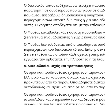
O δικτυακός τόπος ενδέχεται να περιέχει παραπ
παραπομπή σε συνδέσμους που ανήκουν σε διαδι
που αυτοί εκφράζουν, δημοσιεύουν ή αναρτούν. 
περιεχόμενο των ιστοσελίδων τους ή για οποιαδ
αυτές. Ο χρήστης αποδέχεται ότι με την επίσκεψ
Ο Φορέας καταβάλλει κάθε δυνατή προσπάθεια για
(servers) θα είναι αδιάκοπες ή χωρίς κανενός ε
Ο Φορέας δεν ευθύνεται, υπό οποιεσδήποτε συνθ
περιεχομένων του δικτυακού τόπου. Επίσης δεν ε
(servers) μέσω των οποίων κάθε σχετική υπηρεσί
εγγυάται την ορθότητα, την πληρότητα ή τη δια
8. Δικαιοδοσία, ισχύς και τροποποιήσεις
Οι όροι και προϋποθέσεις χρήσης του παρόντος
Ελληνικό και το κοινοτικό δίκαιο, και τις σχετι
προκύπτουν από το παρόν. Οποιαδήποτε διάταξη 
αυτοδικαίως να ισχύει και αφαιρείται από το πα
Οι όροι και προϋποθέσεις χρήσης του παρόντος
ιστοσελίδων και υπηρεσιών του και δεσμεύει μό
συμφωνίας εάν δεν εκφράζεται εγγράφως και δεν