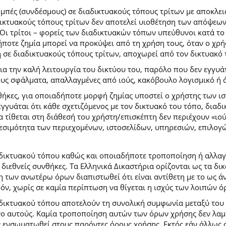
ομπές (συνδέσμους) σε διαδικτυακούς τόπους τρίτων με αποκλε
κτυακούς τόπους τρίτων δεν αποτελεί υιοθέτηση των απόψεων
Οι τρίτοι – φορείς των διαδικτυακών τόπων υπεύθυνοι κατά το 
ήποτε ζημία μπορεί να προκύψει από τη χρήση τους, όταν ο χ
η σε διαδικτυακούς τόπους τρίτων, αποχωρεί από τον δικτυακό
 την καλή λειτουργία του δικτύου του, παρόλο που δεν εγγυάτ
ίδους σφάλματα, απαλλαγμένες από ιούς, κακόβουλο λογισμικό ή 
ήκες, για οποιαδήποτε μορφή ζημίας υποστεί ο χρήστης των ι
γγυάται ότι κάθε σχετιζόμενος με τον δικτυακό του τόπο, διαδι
α τίθεται στη διάθεσή του χρήστη/επισκέπτη δεν περιέχουν «ιο
θεσιμότητα των περιεχομένων, ιστοσελίδων, υπηρεσιών, επιλογ
 δικτυακού τόπου καθώς και οποιαδήποτε τροποποίηση ή αλλαγ
κές διεθνείς συνθήκες. Τα Ελληνικά Δικαστήρια ορίζονται ως τα
των ανωτέρω όρων διαπιστωθεί ότι είναι αντίθετη με το ως άνω
ρόν, χωρίς σε καμία περίπτωση να θίγεται η ισχύς των λοιπών ό
 δικτυακού τόπου αποτελούν τη συνολική συμφωνία μεταξύ του
νο αυτούς. Καμία τροποποίηση αυτών των όρων χρήσης δεν λαμβ
 ενσωματωθεί στους παρόντες όρους χρήσης. Εκτός εάν άλλως ο