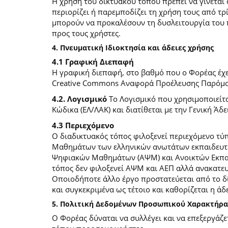
Η χρήση του δικτυακού τόπου πρέπει να γίνεται
περιορίζει ή παρεμποδίζει τη χρήση τους από τρ
μπορούν να προκαλέσουν τη δυσλειτουργία του 
προς τους χρήστες.
4. Πνευματική Ιδιοκτησία και άδειες χρήσης
4.1 Γραφική Διεπαφή
Η γραφική διεπαφή, στο βαθμό που ο Φορέας έχει
Creative Commons Αναφορά Προέλευσης Παρόμοια
4.2. Λογισμικό
Το Λογισμικό που χρησιμοποιείτα
Κώδικα (ΕΛ/ΛΑΚ) και διατίθεται με την Γενική Άδει
4.3 Περιεχόμενο
O διαδικτυακός τόπος φιλοξενεί περιεχόμενο τ
Μαθημάτων των ελληνικών ανωτάτων εκπαιδευτικ
Ψηφιακών Μαθημάτων (ΑΨΜ) και Ανοικτών Εκπαιδ
τόπος δεν φιλοξενεί ΑΨΜ και ΑΕΠ αλλά ανακατ
Οποιοδήποτε άλλο έργο προστατεύεται από το δίκ
και συγκεκριμένα ως τέτοιο και καθορίζεται η άδε
5. Πολιτική Δεδομένων Προσωπικού Χαρακτήρα
Ο Φορέας δύναται να συλλέγει και να επεξεργάζ