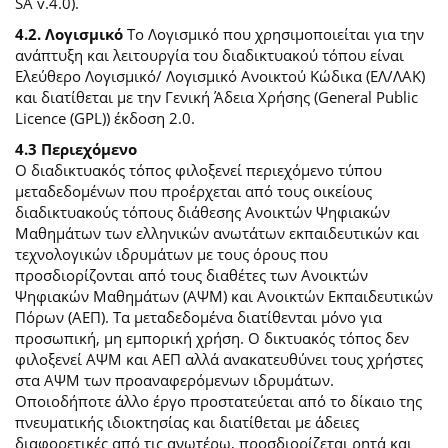
SA v.4.0).
4.2. Λογισμικό
Το Λογισμικό που χρησιμοποιείται για την
ανάπτυξη και λειτουργία του διαδικτυακού τόπου είναι
Ελεύθερο Λογισμικό/ Λογισμικό Ανοικτού Κώδικα (ΕΛ/ΛΑΚ)
και διατίθεται με την Γενική Άδεια Χρήσης (General Public
Licence (GPL)) έκδοση 2.0.
4.3 Περιεχόμενο
O διαδικτυακός τόπος φιλοξενεί περιεχόμενο τύπου
μεταδεδομένων που προέρχεται από τους οικείους
διαδικτυακούς τόπους διάθεσης Ανοικτών Ψηφιακών
Μαθημάτων των ελληνικών ανωτάτων εκπαιδευτικών και
τεχνολογικών ιδρυμάτων με τους όρους που
προσδιορίζονται από τους διαθέτες των Ανοικτών
Ψηφιακών Μαθημάτων (ΑΨΜ) και Ανοικτών Εκπαιδευτικών
Πόρων (ΑΕΠ). Τα μεταδεδομένα διατίθενται μόνο για
προσωπική, μη εμπορική χρήση. Ο δικτυακός τόπος δεν
φιλοξενεί ΑΨΜ και ΑΕΠ αλλά ανακατευθύνει τους χρήστες
στα ΑΨΜ των προαναφερόμενων ιδρυμάτων.
Οποιοδήποτε άλλο έργο προστατεύεται από το δίκαιο της
πνευματικής ιδιοκτησίας και διατίθεται με άδειες
διαφορετικές από τις ανωτέρω, προσδιορίζεται ρητά και