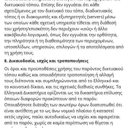
δικτυακού τόπου. Επίσης δεν εγγυάται ότι κάθε
σχετιζόμενος με τον δικτυακό του τόπο, διαδικτυακός
τόπος ή οι διακομιστές και εξυπηρετητές (servers) μέσω
των οποίων κάθε σχετική υπηρεσία τίθεται στη διάθεσή
του χρήστη/επισκέπτη δεν περιέχουν «ιούς» ή άλλο
κακόβουλο λογισμικό, όπως δεν εγγυάται την ορθότητα,
την πληρότητα ή τη διαθεσιμότητα των περιεχομένων,
ιστοσελίδων, υπηρεσιών, επιλογών ή τα αποτελέσματα από
τη χρήση τους.
8. Δικαιοδοσία, ισχύς και τροποποιήσεις
Οι όροι και προϋποθέσεις χρήσης του παρόντος δικτυακού
τόπου καθώς και οποιαδήποτε τροποποίηση ή αλλαγή
τους διέπονται και συμπληρώνονται από το Ελληνικό και
το κοινοτικό δίκαιο, και τις σχετικές διεθνείς συνθήκες. Τα
Ελληνικά Δικαστήρια ορίζονται ως τα δικαστήρια επίλυσης
όποιων διαφορών προκύπτουν από το παρόν.
Οποιαδήποτε διάταξη των ανωτέρω όρων διαπιστωθεί ότι
είναι αντίθετη με το ως άνω νομικό πλαίσιο ή καταστεί
εκτός ισχύος, παύει αυτοδικαίως να ισχύει και αφαιρείται
από το παρόν, χωρίς σε καμία περίπτωση να θίγεται η