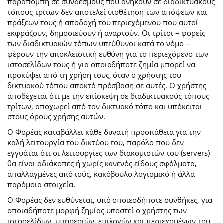
παραπομπή σε συνδέσμους που ανήκουν σε διαδικτυακούς
τόπους τρίτων δεν αποτελεί υιοθέτηση των απόψεων και
πράξεων τους ή αποδοχή του περιεχόμενου που αυτοί
εκφράζουν, δημοσιεύουν ή αναρτούν. Οι τρίτοι – φορείς
των διαδικτυακών τόπων υπεύθυνοι κατά το νόμο –
φέρουν την αποκλειστική ευθύνη για το περιεχόμενο των
ιστοσελίδων τους ή για οποιαδήποτε ζημία μπορεί να
προκύψει από τη χρήση τους, όταν ο χρήστης του
δικτυακού τόπου αποκτά πρόσβαση σε αυτές. Ο χρήστης
αποδέχεται ότι με την επίσκεψη σε διαδικτυακούς τόπους
τρίτων, αποχωρεί από τον δικτυακό τόπο και υπόκειται
στους όρους χρήσης αυτών.
Ο Φορέας καταβάλλει κάθε δυνατή προσπάθεια για την
καλή λειτουργία του δικτύου του, παρόλο που δεν
εγγυάται ότι οι λειτουργίες των διακομιστών του (servers)
θα είναι αδιάκοπες ή χωρίς κανενός είδους σφάλματα,
απαλλαγμένες από ιούς, κακόβουλο λογισμικό ή άλλα
παρόμοια στοιχεία.
Ο Φορέας δεν ευθύνεται, υπό οποιεσδήποτε συνθήκες, για
οποιαδήποτε μορφή ζημίας υποστεί ο χρήστης των
ιστοσελίδων, υπηρεσιών, επιλογών και περιεχομένων του