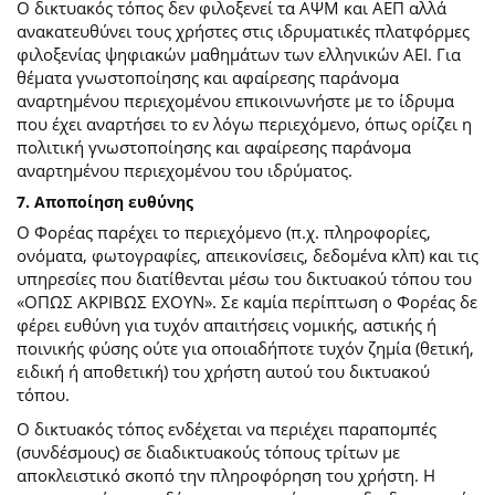
Ο δικτυακός τόπος δεν φιλοξενεί τα ΑΨΜ και ΑΕΠ αλλά
ανακατευθύνει τους χρήστες στις ιδρυματικές πλατφόρμες
φιλοξενίας ψηφιακών μαθημάτων των ελληνικών ΑΕΙ. Για
θέματα γνωστοποίησης και αφαίρεσης παράνομα
αναρτημένου περιεχομένου επικοινωνήστε με το ίδρυμα
που έχει αναρτήσει το εν λόγω περιεχόμενο, όπως ορίζει η
πολιτική γνωστοποίησης και αφαίρεσης παράνομα
αναρτημένου περιεχομένου του ιδρύματος.
7. Αποποίηση ευθύνης
Ο Φορέας παρέχει το περιεχόμενο (π.χ. πληροφορίες,
ονόματα, φωτογραφίες, απεικονίσεις, δεδομένα κλπ) και τις
υπηρεσίες που διατίθενται μέσω του δικτυακού τόπου του
«ΟΠΩΣ ΑΚΡΙΒΩΣ ΕΧΟΥΝ». Σε καμία περίπτωση ο Φορέας δε
φέρει ευθύνη για τυχόν απαιτήσεις νομικής, αστικής ή
ποινικής φύσης ούτε για οποιαδήποτε τυχόν ζημία (θετική,
ειδική ή αποθετική) του χρήστη αυτού του δικτυακού
τόπου.
O δικτυακός τόπος ενδέχεται να περιέχει παραπομπές
(συνδέσμους) σε διαδικτυακούς τόπους τρίτων με
αποκλειστικό σκοπό την πληροφόρηση του χρήστη. Η