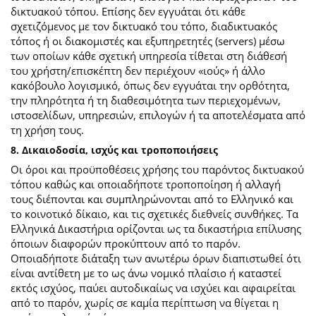
δικτυακού τόπου. Επίσης δεν εγγυάται ότι κάθε
σχετιζόμενος με τον δικτυακό του τόπο, διαδικτυακός
τόπος ή οι διακομιστές και εξυπηρετητές (servers) μέσω
των οποίων κάθε σχετική υπηρεσία τίθεται στη διάθεσή
του χρήστη/επισκέπτη δεν περιέχουν «ιούς» ή άλλο
κακόβουλο λογισμικό, όπως δεν εγγυάται την ορθότητα,
την πληρότητα ή τη διαθεσιμότητα των περιεχομένων,
ιστοσελίδων, υπηρεσιών, επιλογών ή τα αποτελέσματα από
τη χρήση τους.
8. Δικαιοδοσία, ισχύς και τροποποιήσεις
Οι όροι και προϋποθέσεις χρήσης του παρόντος δικτυακού
τόπου καθώς και οποιαδήποτε τροποποίηση ή αλλαγή
τους διέπονται και συμπληρώνονται από το Ελληνικό και
το κοινοτικό δίκαιο, και τις σχετικές διεθνείς συνθήκες. Τα
Ελληνικά Δικαστήρια ορίζονται ως τα δικαστήρια επίλυσης
όποιων διαφορών προκύπτουν από το παρόν.
Οποιαδήποτε διάταξη των ανωτέρω όρων διαπιστωθεί ότι
είναι αντίθετη με το ως άνω νομικό πλαίσιο ή καταστεί
εκτός ισχύος, παύει αυτοδικαίως να ισχύει και αφαιρείται
από το παρόν, χωρίς σε καμία περίπτωση να θίγεται η