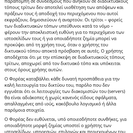
παραπομπή σε συνδέσμους που ανήκουν σε διαδικτυακούς
τόπους τρίτων δεν αποτελεί υιοθέτηση των απόψεων και
πράξεων τους ή αποδοχή του περιεχόμενου που αυτοί
εκφράζουν, δημοσιεύουν ή αναρτούν. Οι τρίτοι – φορείς
των διαδικτυακών τόπων υπεύθυνοι κατά το νόμο –
φέρουν την αποκλειστική ευθύνη για το περιεχόμενο των
ιστοσελίδων τους ή για οποιαδήποτε ζημία μπορεί να
προκύψει από τη χρήση τους, όταν ο χρήστης του
δικτυακού τόπου αποκτά πρόσβαση σε αυτές. Ο χρήστης
αποδέχεται ότι με την επίσκεψη σε διαδικτυακούς τόπους
τρίτων, αποχωρεί από τον δικτυακό τόπο και υπόκειται
στους όρους χρήσης αυτών.
Ο Φορέας καταβάλλει κάθε δυνατή προσπάθεια για την
καλή λειτουργία του δικτύου του, παρόλο που δεν
εγγυάται ότι οι λειτουργίες των διακομιστών του (servers)
θα είναι αδιάκοπες ή χωρίς κανενός είδους σφάλματα,
απαλλαγμένες από ιούς, κακόβουλο λογισμικό ή άλλα
παρόμοια στοιχεία.
Ο Φορέας δεν ευθύνεται, υπό οποιεσδήποτε συνθήκες, για
οποιαδήποτε μορφή ζημίας υποστεί ο χρήστης των
ιστοσελίδων, υπηρεσιών, επιλογών και περιεχομένων του