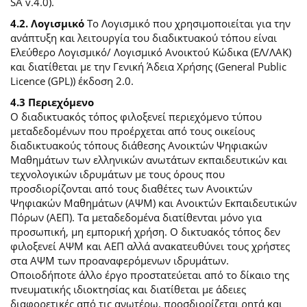
SA v.4.0).
4.2. Λογισμικό
Το Λογισμικό που χρησιμοποιείται για την
ανάπτυξη και λειτουργία του διαδικτυακού τόπου είναι
Ελεύθερο Λογισμικό/ Λογισμικό Ανοικτού Κώδικα (ΕΛ/ΛΑΚ)
και διατίθεται με την Γενική Άδεια Χρήσης (General Public
Licence (GPL)) έκδοση 2.0.
4.3 Περιεχόμενο
O διαδικτυακός τόπος φιλοξενεί περιεχόμενο τύπου
μεταδεδομένων που προέρχεται από τους οικείους
διαδικτυακούς τόπους διάθεσης Ανοικτών Ψηφιακών
Μαθημάτων των ελληνικών ανωτάτων εκπαιδευτικών και
τεχνολογικών ιδρυμάτων με τους όρους που
προσδιορίζονται από τους διαθέτες των Ανοικτών
Ψηφιακών Μαθημάτων (ΑΨΜ) και Ανοικτών Εκπαιδευτικών
Πόρων (ΑΕΠ). Τα μεταδεδομένα διατίθενται μόνο για
προσωπική, μη εμπορική χρήση. Ο δικτυακός τόπος δεν
φιλοξενεί ΑΨΜ και ΑΕΠ αλλά ανακατευθύνει τους χρήστες
στα ΑΨΜ των προαναφερόμενων ιδρυμάτων.
Οποιοδήποτε άλλο έργο προστατεύεται από το δίκαιο της
πνευματικής ιδιοκτησίας και διατίθεται με άδειες
διαφορετικές από τις ανωτέρω, προσδιορίζεται ρητά και