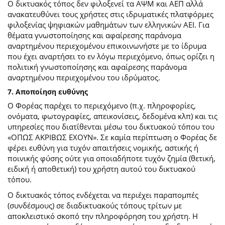
Ο δικτυακός τόπος δεν φιλοξενεί τα ΑΨΜ και ΑΕΠ αλλά
ανακατευθύνει τους χρήστες στις ιδρυματικές πλατφόρμες
φιλοξενίας ψηφιακών μαθημάτων των ελληνικών ΑΕΙ. Για
θέματα γνωστοποίησης και αφαίρεσης παράνομα
αναρτημένου περιεχομένου επικοινωνήστε με το ίδρυμα
που έχει αναρτήσει το εν λόγω περιεχόμενο, όπως ορίζει η
πολιτική γνωστοποίησης και αφαίρεσης παράνομα
αναρτημένου περιεχομένου του ιδρύματος.
7. Αποποίηση ευθύνης
Ο Φορέας παρέχει το περιεχόμενο (π.χ. πληροφορίες,
ονόματα, φωτογραφίες, απεικονίσεις, δεδομένα κλπ) και τις
υπηρεσίες που διατίθενται μέσω του δικτυακού τόπου του
«ΟΠΩΣ ΑΚΡΙΒΩΣ ΕΧΟΥΝ». Σε καμία περίπτωση ο Φορέας δε
φέρει ευθύνη για τυχόν απαιτήσεις νομικής, αστικής ή
ποινικής φύσης ούτε για οποιαδήποτε τυχόν ζημία (θετική,
ειδική ή αποθετική) του χρήστη αυτού του δικτυακού
τόπου.
O δικτυακός τόπος ενδέχεται να περιέχει παραπομπές
(συνδέσμους) σε διαδικτυακούς τόπους τρίτων με
αποκλειστικό σκοπό την πληροφόρηση του χρήστη. Η