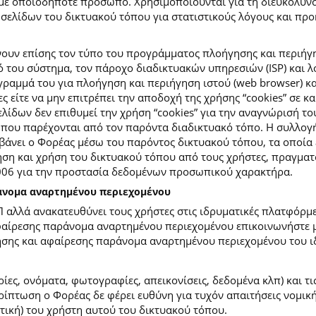
με οποιοδήποτε πρόσωπο. Χρησιμοποιούνται για τη διευκόλυν
ελίδων του δικτυακού τόπου για στατιστικούς λόγους και προκε
ουν επίσης τον τύπο του προγράμματος πλοήγησης και περιήγη
κό του σύστημα, τον πάροχο διαδικτυακών υπηρεσιών (ISP) και 
ραμμά του για πλοήγηση και περιήγηση ιστού (web browser) κα
ες είτε να μην επιτρέπει την αποδοχή της χρήσης “cookies” σε 
ίδων δεν επιθυμεί την χρήση “cookies” για την αναγνώρισή το
ίες που παρέχονται από τον παρόντα διαδικτυακό τόπο. Η συλλ
νει ο Φορέας μέσω του παρόντος δικτυακού τόπου, τα οποία ε
ση και χρήση του δικτυακού τόπου από τους χρήστες, πραγματο
2006 για την προστασία δεδομένων προσωπικού χαρακτήρα.
ράνομα αναρτημένου περιεχομένου
Π αλλά ανακατευθύνει τους χρήστες στις ιδρυματικές πλατφόρ
φαίρεσης παράνομα αναρτημένου περιεχομένου επικοινωνήστε με
ίησης και αφαίρεσης παράνομα αναρτημένου περιεχομένου του ι
ίες, ονόματα, φωτογραφίες, απεικονίσεις, δεδομένα κλπ) και τ
πτωση ο Φορέας δε φέρει ευθύνη για τυχόν απαιτήσεις νομικής
ετική) του χρήστη αυτού του δικτυακού τόπου.