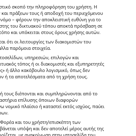
ιστικό σκοπό την πληροφόρηση του χρήστη. Η
 και πράξεων τους ή αποδοχή του περιεχόμενου
νόμο – φέρουν την αποκλειστική ευθύνη για το
ρήστης του δικτυακού τόπου αποκτά πρόσβαση σε
 τόπο και υπόκειται στους όρους χρήσης αυτών.
αι ότι οι λειτουργίες των διακομιστών του
άλλα παρόμοια στοιχεία.
στοσελίδων, υπηρεσιών, επιλογών και
κτυακός τόπος ή οι διακομιστές και εξυπηρετητές
ύς» ή άλλο κακόβουλο λογισμικό, όπως δεν
ών ή τα αποτελέσματα από τη χρήση τους.
ή τους διέπονται και συμπληρώνονται από το
 δικαστήρια επίλυσης όποιων διαφορών
 νομικό πλαίσιο ή καταστεί εκτός ισχύος, παύει
ρων.
 Φορέα και του χρήστη/επισκέπτη των
άνεται υπόψη και δεν αποτελεί μέρος αυτής της
ρίζεται, με ανακοίνωση στην ιστοσελίδα του