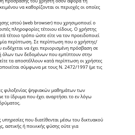
ση πρόσβασης του χρήστη όσον αφορά τη
ιμένου να καθορίζονται οι περιοχές οι οποίες
σης ιστού (web browser) που χρησιμοποιεί ο
λοιπές πληροφορίες τέτοιου είδους. Ο χρήστης
τά τέτοιο τρόπο ώστε είτε να τον προειδοποιεί
καμία περίπτωση. Σε περίπτωση που ο χρήστης/
υ ενδέχεται να έχει περιορισμένη πρόσβαση σε
ογή όλων των δεδομένων που εμπίπτουν στην
ίτε τα αποστέλλουν κατά περίπτωση οι χρήστες
ποιείται σύμφωνα με τους Ν. 2472/1997 (με τις
μες φιλοξενίας ψηφιακών μαθημάτων των
 το ίδρυμα που έχει αναρτήσει το εν λόγω
δρύματος.
ις υπηρεσίες που διατίθενται μέσω του δικτυακού
, αστικής ή ποινικής φύσης ούτε για