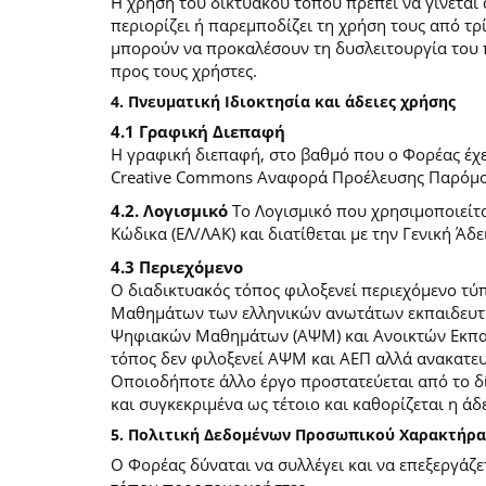
Η χρήση του δικτυακού τόπου πρέπει να γίνεται
περιορίζει ή παρεμποδίζει τη χρήση τους από τρ
μπορούν να προκαλέσουν τη δυσλειτουργία του 
προς τους χρήστες.
4. Πνευματική Ιδιοκτησία και άδειες χρήσης
4.1 Γραφική Διεπαφή
Η γραφική διεπαφή, στο βαθμό που ο Φορέας έχει
Creative Commons Αναφορά Προέλευσης Παρόμοια
4.2. Λογισμικό
Το Λογισμικό που χρησιμοποιείτα
Κώδικα (ΕΛ/ΛΑΚ) και διατίθεται με την Γενική Άδει
4.3 Περιεχόμενο
O διαδικτυακός τόπος φιλοξενεί περιεχόμενο τ
Μαθημάτων των ελληνικών ανωτάτων εκπαιδευτικ
Ψηφιακών Μαθημάτων (ΑΨΜ) και Ανοικτών Εκπαιδ
τόπος δεν φιλοξενεί ΑΨΜ και ΑΕΠ αλλά ανακατ
Οποιοδήποτε άλλο έργο προστατεύεται από το δίκ
και συγκεκριμένα ως τέτοιο και καθορίζεται η άδε
5. Πολιτική Δεδομένων Προσωπικού Χαρακτήρα
Ο Φορέας δύναται να συλλέγει και να επεξεργάζ