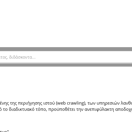
ης της περιήγησης ιστού (web crawling), των υπηρεσιών λανθά
 το διαδικτυακό τόπο, προϋποθέτει την ανεπιφύλακτη αποδοχ
τυο".