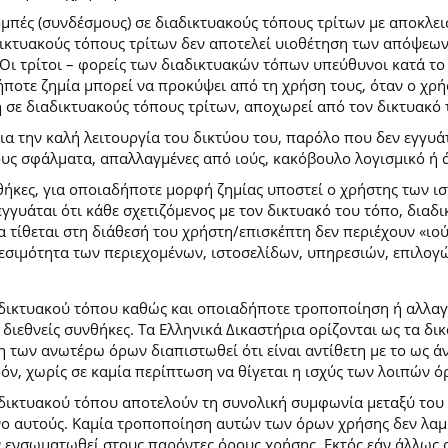
ομπές (συνδέσμους) σε διαδικτυακούς τόπους τρίτων με αποκλε
κτυακούς τόπους τρίτων δεν αποτελεί υιοθέτηση των απόψεων
Οι τρίτοι – φορείς των διαδικτυακών τόπων υπεύθυνοι κατά το 
ήποτε ζημία μπορεί να προκύψει από τη χρήση τους, όταν ο χ
η σε διαδικτυακούς τόπους τρίτων, αποχωρεί από τον δικτυακό
 την καλή λειτουργία του δικτύου του, παρόλο που δεν εγγυάτ
ίδους σφάλματα, απαλλαγμένες από ιούς, κακόβουλο λογισμικό ή 
ήκες, για οποιαδήποτε μορφή ζημίας υποστεί ο χρήστης των ι
γγυάται ότι κάθε σχετιζόμενος με τον δικτυακό του τόπο, διαδι
α τίθεται στη διάθεσή του χρήστη/επισκέπτη δεν περιέχουν «ιο
θεσιμότητα των περιεχομένων, ιστοσελίδων, υπηρεσιών, επιλογ
 δικτυακού τόπου καθώς και οποιαδήποτε τροποποίηση ή αλλαγ
κές διεθνείς συνθήκες. Τα Ελληνικά Δικαστήρια ορίζονται ως τα
των ανωτέρω όρων διαπιστωθεί ότι είναι αντίθετη με το ως άνω
ρόν, χωρίς σε καμία περίπτωση να θίγεται η ισχύς των λοιπών ό
 δικτυακού τόπου αποτελούν τη συνολική συμφωνία μεταξύ του
νο αυτούς. Καμία τροποποίηση αυτών των όρων χρήσης δεν λαμβ
 ενσωματωθεί στους παρόντες όρους χρήσης. Εκτός εάν άλλως ο