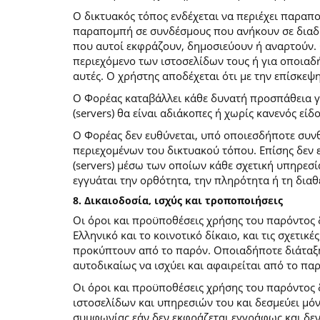
O δικτυακός τόπος ενδέχεται να περιέχει παραπ
παραπομπή σε συνδέσμους που ανήκουν σε διαδι
που αυτοί εκφράζουν, δημοσιεύουν ή αναρτούν. 
περιεχόμενο των ιστοσελίδων τους ή για οποιαδ
αυτές. Ο χρήστης αποδέχεται ότι με την επίσκεψ
Ο Φορέας καταβάλλει κάθε δυνατή προσπάθεια για
(servers) θα είναι αδιάκοπες ή χωρίς κανενός ε
Ο Φορέας δεν ευθύνεται, υπό οποιεσδήποτε συνθ
περιεχομένων του δικτυακού τόπου. Επίσης δεν ε
(servers) μέσω των οποίων κάθε σχετική υπηρεσί
εγγυάται την ορθότητα, την πληρότητα ή τη δια
8. Δικαιοδοσία, ισχύς και τροποποιήσεις
Οι όροι και προϋποθέσεις χρήσης του παρόντος
Ελληνικό και το κοινοτικό δίκαιο, και τις σχετι
προκύπτουν από το παρόν. Οποιαδήποτε διάταξη 
αυτοδικαίως να ισχύει και αφαιρείται από το πα
Οι όροι και προϋποθέσεις χρήσης του παρόντος
ιστοσελίδων και υπηρεσιών του και δεσμεύει μό
συμφωνίας εάν δεν εκφράζεται εγγράφως και δεν