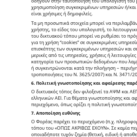
οδηγούν στην ταυτοποίηση του υπολογιστή του 
χρησιμοποίηση συγκεκριμένων υπηρεσιών ή/και σ
είναι χρήσιμες ή δημοφιλείς.
Τα μη προσωπικά στοιχεία μπορεί να περιλαμβάν
χρήστης, το είδος του υπολογιστή, το λειτουργι
του δικτυακού τόπου μπορεί να ρυθμίσει το πρόγ
για τη χρήση “cookies” σε συγκεκριμένες υπηρεσί
επισκέπτης των συγκεκριμένων υπηρεσιών και σελ
μερικές από τις υπηρεσίες, χρήσεις ή λειτουργ
κατηγορία των προσωπικών δεδομένων που λαμβά
ή συγκεντρώνονται κατά την πλοήγηση – περιήγη
τροποποιήσεις του Ν. 3625/2007) και Ν. 3471/
6. Πολιτική γνωστοποίησης και αφαίρεσης πα
Ο δικτυακός τόπος δεν φιλοξενεί τα ΑΨΜ και ΑΕ
ελληνικών ΑΕΙ. Για θέματα γνωστοποίησης και α
περιεχόμενο, όπως ορίζει η πολιτική γνωστοπο
7. Αποποίηση ευθύνης
Ο Φορέας παρέχει το περιεχόμενο (π.χ. πληροφορ
τόπου του «ΟΠΩΣ ΑΚΡΙΒΩΣ ΕΧΟΥΝ». Σε καμία περί
οποιαδήποτε τυχόν ζημία (θετική, ειδική ή αποθ