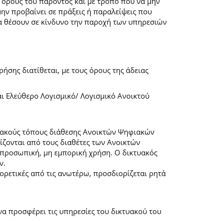
 όρους του παρόντος και με τρόπο που να μην
μην προβαίνει σε πράξεις ή παραλείψεις που
α θέσουν σε κίνδυνο την παροχή των υπηρεσιών
ήσης διατίθεται, με τους όρους της άδειας
αι Ελεύθερο Λογισμικό/ Λογισμικό Ανοικτού
τυακούς τόπους διάθεσης Ανοικτών Ψηφιακών
ζονται από τους διαθέτες των Ανοικτών
προσωπική, μη εμπορική χρήση. Ο δικτυακός
ν.
φορετικές από τις ανωτέρω, προσδιορίζεται ρητά
α προσφέρει τις υπηρεσίες του δικτυακού του