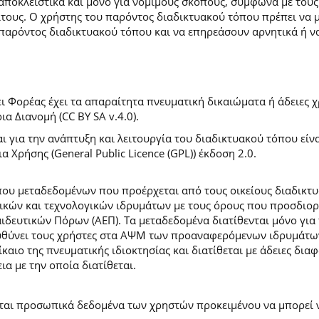
 αποκλειστικά και μόνο για νόμιμους σκοπούς, σύμφωνα με τους
ίτους. Ο χρήστης του παρόντος διαδικτυακού τόπου πρέπει να 
παρόντος διαδικτυακού τόπου και να επηρεάσουν αρνητικά ή ν
 Φορέας έχει τα απαραίτητα πνευματική δικαιώματα ή άδειες χρ
 Διανομή (CC BY SA v.4.0).
ι για την ανάπτυξη και λειτουργία του διαδικτυακού τόπου είν
α Χρήσης (General Public Licence (GPL)) έκδοση 2.0.
ύπου μεταδεδομένων που προέρχεται από τους οικείους διαδικ
ών και τεχνολογικών ιδρυμάτων με τους όρους που προσδιορί
ευτικών Πόρων (ΑΕΠ). Τα μεταδεδομένα διατίθενται μόνο για 
ευθύνει τους χρήστες στα ΑΨΜ των προαναφερόμενων ιδρυμάτω
αιο της πνευματικής ιδιοκτησίας και διατίθεται με άδειες δια
ια με την οποία διατίθεται.
εται προσωπικά δεδομένα των χρηστών προκειμένου να μπορεί ν