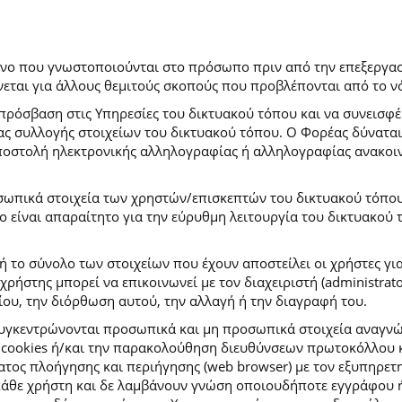
ρόνο που γνωστοποιούνται στο πρόσωπο πριν από την επεξεργασ
εται για άλλους θεμιτούς σκοπούς που προβλέπονται από το ν
πρόσβαση στις Υπηρεσίες του δικτυακού τόπου και να συνεισφέ
μας συλλογής στοιχείων του δικτυακού τόπου. Ο Φορέας δύναται
αποστολή ηλεκτρονικής αλληλογραφίας ή αλληλογραφίας ανακοι
σωπικά στοιχεία των χρηστών/επισκεπτών του δικτυακού τόπου σ
ιο είναι απαραίτητο για την εύρυθμη λειτουργία του δικτυακού
ή το σύνολο των στοιχείων που έχουν αποστείλει οι χρήστες γι
ήστης μπορεί να επικοινωνεί με τον διαχειριστή (administrato
ου, την διόρθωση αυτού, την αλλαγή ή την διαγραφή του.
συγκεντρώνονται προσωπικά και μη προσωπικά στοιχεία αναγν
 cookies ή/και την παρακολούθηση διευθύνσεων πρωτοκόλλου κ
ς πλοήγησης και περιήγησης (web browser) με τον εξυπηρετητή 
κάθε χρήστη και δε λαμβάνουν γνώση οποιουδήποτε εγγράφου ή 