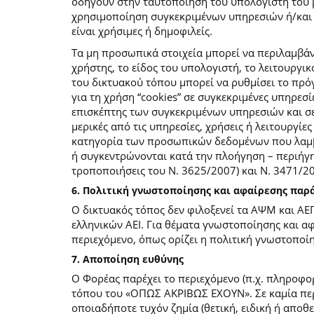
οδηγούν στην ταυτοποίηση του υπολογιστή του 
χρησιμοποίηση συγκεκριμένων υπηρεσιών ή/και σ
είναι χρήσιμες ή δημοφιλείς.
Τα μη προσωπικά στοιχεία μπορεί να περιλαμβάν
χρήστης, το είδος του υπολογιστή, το λειτουργι
του δικτυακού τόπου μπορεί να ρυθμίσει το πρόγ
για τη χρήση “cookies” σε συγκεκριμένες υπηρεσί
επισκέπτης των συγκεκριμένων υπηρεσιών και σελ
μερικές από τις υπηρεσίες, χρήσεις ή λειτουργ
κατηγορία των προσωπικών δεδομένων που λαμβά
ή συγκεντρώνονται κατά την πλοήγηση – περιήγη
τροποποιήσεις του Ν. 3625/2007) και Ν. 3471/
6. Πολιτική γνωστοποίησης και αφαίρεσης πα
Ο δικτυακός τόπος δεν φιλοξενεί τα ΑΨΜ και ΑΕ
ελληνικών ΑΕΙ. Για θέματα γνωστοποίησης και α
περιεχόμενο, όπως ορίζει η πολιτική γνωστοπο
7. Αποποίηση ευθύνης
Ο Φορέας παρέχει το περιεχόμενο (π.χ. πληροφορ
τόπου του «ΟΠΩΣ ΑΚΡΙΒΩΣ ΕΧΟΥΝ». Σε καμία περί
οποιαδήποτε τυχόν ζημία (θετική, ειδική ή αποθ