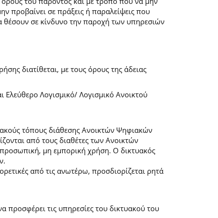
 όρους του παρόντος και με τρόπο που να μην
μην προβαίνει σε πράξεις ή παραλείψεις που
α θέσουν σε κίνδυνο την παροχή των υπηρεσιών
ήσης διατίθεται, με τους όρους της άδειας
αι Ελεύθερο Λογισμικό/ Λογισμικό Ανοικτού
τυακούς τόπους διάθεσης Ανοικτών Ψηφιακών
ζονται από τους διαθέτες των Ανοικτών
προσωπική, μη εμπορική χρήση. Ο δικτυακός
ν.
φορετικές από τις ανωτέρω, προσδιορίζεται ρητά
α προσφέρει τις υπηρεσίες του δικτυακού του