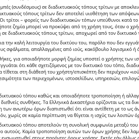
ομπές (συνδέσμους) σε διαδικτυακούς τόπους τρίτων με αποκλε
κτυακούς τόπους τρίτων δεν αποτελεί υιοθέτηση των απόψεων
Οι τρίτοι – φορείς των διαδικτυακών τόπων υπεύθυνοι κατά το 
ήποτε ζημία μπορεί να προκύψει από τη χρήση τους, όταν ο χ
η σε διαδικτυακούς τόπους τρίτων, αποχωρεί από τον δικτυακό
 την καλή λειτουργία του δικτύου του, παρόλο που δεν εγγυάτ
ίδους σφάλματα, απαλλαγμένες από ιούς, κακόβουλο λογισμικό ή 
ήκες, για οποιαδήποτε μορφή ζημίας υποστεί ο χρήστης των ι
γγυάται ότι κάθε σχετιζόμενος με τον δικτυακό του τόπο, διαδι
α τίθεται στη διάθεσή του χρήστη/επισκέπτη δεν περιέχουν «ιο
θεσιμότητα των περιεχομένων, ιστοσελίδων, υπηρεσιών, επιλογ
 δικτυακού τόπου καθώς και οποιαδήποτε τροποποίηση ή αλλαγ
κές διεθνείς συνθήκες. Τα Ελληνικά Δικαστήρια ορίζονται ως τα
των ανωτέρω όρων διαπιστωθεί ότι είναι αντίθετη με το ως άνω
ρόν, χωρίς σε καμία περίπτωση να θίγεται η ισχύς των λοιπών ό
 δικτυακού τόπου αποτελούν τη συνολική συμφωνία μεταξύ του
νο αυτούς. Καμία τροποποίηση αυτών των όρων χρήσης δεν λαμβ
 ενσωματωθεί στους παρόντες όρους χρήσης. Εκτός εάν άλλως ο