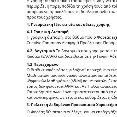
Η χρήση του δικτυακού τόπου πρέπει να γίνεται
περιορίζει ή παρεμποδίζει τη χρήση τους από τρ
μπορούν να προκαλέσουν τη δυσλειτουργία του 
προς τους χρήστες.
4. Πνευματική Ιδιοκτησία και άδειες χρήσης
4.1 Γραφική Διεπαφή
Η γραφική διεπαφή, στο βαθμό που ο Φορέας έχει
Creative Commons Αναφορά Προέλευσης Παρόμοια
4.2. Λογισμικό
Το Λογισμικό που χρησιμοποιείτα
Κώδικα (ΕΛ/ΛΑΚ) και διατίθεται με την Γενική Άδει
4.3 Περιεχόμενο
O διαδικτυακός τόπος φιλοξενεί περιεχόμενο τ
Μαθημάτων των ελληνικών ανωτάτων εκπαιδευτικ
Ψηφιακών Μαθημάτων (ΑΨΜ) και Ανοικτών Εκπαιδ
τόπος δεν φιλοξενεί ΑΨΜ και ΑΕΠ αλλά ανακατ
Οποιοδήποτε άλλο έργο προστατεύεται από το δίκ
και συγκεκριμένα ως τέτοιο και καθορίζεται η άδε
5. Πολιτική Δεδομένων Προσωπικού Χαρακτήρα
Ο Φορέας δύναται να συλλέγει και να επεξεργάζ