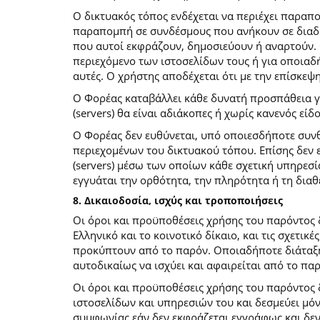
O δικτυακός τόπος ενδέχεται να περιέχει παραπ
παραπομπή σε συνδέσμους που ανήκουν σε διαδι
που αυτοί εκφράζουν, δημοσιεύουν ή αναρτούν. 
περιεχόμενο των ιστοσελίδων τους ή για οποιαδ
αυτές. Ο χρήστης αποδέχεται ότι με την επίσκεψ
Ο Φορέας καταβάλλει κάθε δυνατή προσπάθεια για
(servers) θα είναι αδιάκοπες ή χωρίς κανενός ε
Ο Φορέας δεν ευθύνεται, υπό οποιεσδήποτε συνθ
περιεχομένων του δικτυακού τόπου. Επίσης δεν ε
(servers) μέσω των οποίων κάθε σχετική υπηρεσί
εγγυάται την ορθότητα, την πληρότητα ή τη δια
8. Δικαιοδοσία, ισχύς και τροποποιήσεις
Οι όροι και προϋποθέσεις χρήσης του παρόντος
Ελληνικό και το κοινοτικό δίκαιο, και τις σχετι
προκύπτουν από το παρόν. Οποιαδήποτε διάταξη 
αυτοδικαίως να ισχύει και αφαιρείται από το πα
Οι όροι και προϋποθέσεις χρήσης του παρόντος
ιστοσελίδων και υπηρεσιών του και δεσμεύει μό
συμφωνίας εάν δεν εκφράζεται εγγράφως και δεν