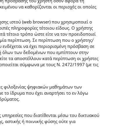
ση πρόσβασης του χρήστη όσον αφορά τη
ιμένου να καθορίζονται οι περιοχές οι οποίες
σης ιστού (web browser) που χρησιμοποιεί ο
λοιπές πληροφορίες τέτοιου είδους. Ο χρήστης
τά τέτοιο τρόπο ώστε είτε να τον προειδοποιεί
καμία περίπτωση. Σε περίπτωση που ο χρήστης/
υ ενδέχεται να έχει περιορισμένη πρόσβαση σε
ογή όλων των δεδομένων που εμπίπτουν στην
ίτε τα αποστέλλουν κατά περίπτωση οι χρήστες
ποιείται σύμφωνα με τους Ν. 2472/1997 (με τις
μες φιλοξενίας ψηφιακών μαθημάτων των
 το ίδρυμα που έχει αναρτήσει το εν λόγω
δρύματος.
ις υπηρεσίες που διατίθενται μέσω του δικτυακού
, αστικής ή ποινικής φύσης ούτε για