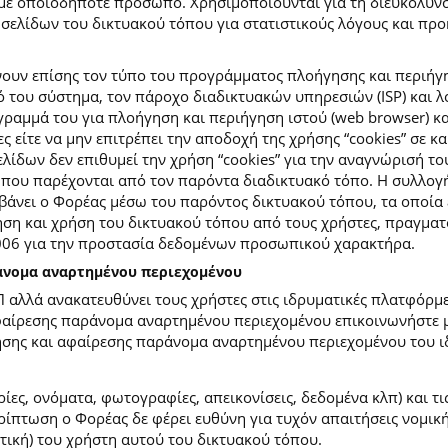
με οποιοδήποτε πρόσωπο. Χρησιμοποιούνται για τη διευκόλυν
ελίδων του δικτυακού τόπου για στατιστικούς λόγους και προκε
ουν επίσης τον τύπο του προγράμματος πλοήγησης και περιήγη
κό του σύστημα, τον πάροχο διαδικτυακών υπηρεσιών (ISP) και 
ραμμά του για πλοήγηση και περιήγηση ιστού (web browser) κα
ες είτε να μην επιτρέπει την αποδοχή της χρήσης “cookies” σε 
ίδων δεν επιθυμεί την χρήση “cookies” για την αναγνώρισή το
ίες που παρέχονται από τον παρόντα διαδικτυακό τόπο. Η συλλ
νει ο Φορέας μέσω του παρόντος δικτυακού τόπου, τα οποία ε
ση και χρήση του δικτυακού τόπου από τους χρήστες, πραγματο
2006 για την προστασία δεδομένων προσωπικού χαρακτήρα.
ράνομα αναρτημένου περιεχομένου
Π αλλά ανακατευθύνει τους χρήστες στις ιδρυματικές πλατφόρ
φαίρεσης παράνομα αναρτημένου περιεχομένου επικοινωνήστε με
ίησης και αφαίρεσης παράνομα αναρτημένου περιεχομένου του ι
ίες, ονόματα, φωτογραφίες, απεικονίσεις, δεδομένα κλπ) και τ
πτωση ο Φορέας δε φέρει ευθύνη για τυχόν απαιτήσεις νομικής
ετική) του χρήστη αυτού του δικτυακού τόπου.