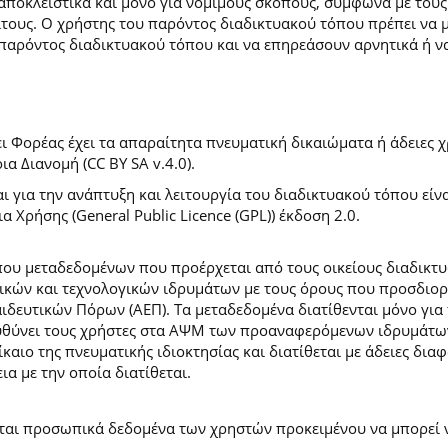
 αποκλειστικά και μόνο για νόμιμους σκοπούς, σύμφωνα με τους
ίτους. Ο χρήστης του παρόντος διαδικτυακού τόπου πρέπει να 
παρόντος διαδικτυακού τόπου και να επηρεάσουν αρνητικά ή ν
 Φορέας έχει τα απαραίτητα πνευματική δικαιώματα ή άδειες χρ
 Διανομή (CC BY SA v.4.0).
ι για την ανάπτυξη και λειτουργία του διαδικτυακού τόπου είν
α Χρήσης (General Public Licence (GPL)) έκδοση 2.0.
ύπου μεταδεδομένων που προέρχεται από τους οικείους διαδικ
ών και τεχνολογικών ιδρυμάτων με τους όρους που προσδιορί
ευτικών Πόρων (ΑΕΠ). Τα μεταδεδομένα διατίθενται μόνο για 
ευθύνει τους χρήστες στα ΑΨΜ των προαναφερόμενων ιδρυμάτω
αιο της πνευματικής ιδιοκτησίας και διατίθεται με άδειες δια
ια με την οποία διατίθεται.
εται προσωπικά δεδομένα των χρηστών προκειμένου να μπορεί ν