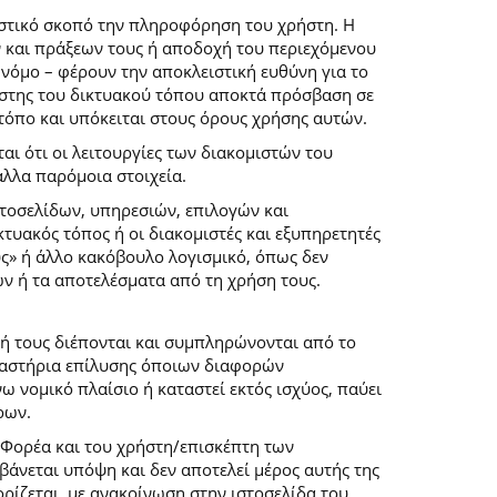
ιστικό σκοπό την πληροφόρηση του χρήστη. Η
 και πράξεων τους ή αποδοχή του περιεχόμενου
νόμο – φέρουν την αποκλειστική ευθύνη για το
ρήστης του δικτυακού τόπου αποκτά πρόσβαση σε
 τόπο και υπόκειται στους όρους χρήσης αυτών.
αι ότι οι λειτουργίες των διακομιστών του
άλλα παρόμοια στοιχεία.
στοσελίδων, υπηρεσιών, επιλογών και
κτυακός τόπος ή οι διακομιστές και εξυπηρετητές
ύς» ή άλλο κακόβουλο λογισμικό, όπως δεν
ών ή τα αποτελέσματα από τη χρήση τους.
ή τους διέπονται και συμπληρώνονται από το
 δικαστήρια επίλυσης όποιων διαφορών
 νομικό πλαίσιο ή καταστεί εκτός ισχύος, παύει
ρων.
 Φορέα και του χρήστη/επισκέπτη των
άνεται υπόψη και δεν αποτελεί μέρος αυτής της
ρίζεται, με ανακοίνωση στην ιστοσελίδα του