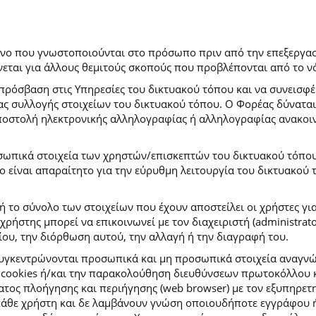
ρόνο που γνωστοποιούνται στο πρόσωπο πριν από την επεξεργασ
εται για άλλους θεμιτούς σκοπούς που προβλέπονται από το ν
πρόσβαση στις Υπηρεσίες του δικτυακού τόπου και να συνεισφέ
μας συλλογής στοιχείων του δικτυακού τόπου. Ο Φορέας δύναται
αποστολή ηλεκτρονικής αλληλογραφίας ή αλληλογραφίας ανακοι
σωπικά στοιχεία των χρηστών/επισκεπτών του δικτυακού τόπου σ
ιο είναι απαραίτητο για την εύρυθμη λειτουργία του δικτυακού
ή το σύνολο των στοιχείων που έχουν αποστείλει οι χρήστες γι
ήστης μπορεί να επικοινωνεί με τον διαχειριστή (administrato
ου, την διόρθωση αυτού, την αλλαγή ή την διαγραφή του.
συγκεντρώνονται προσωπικά και μη προσωπικά στοιχεία αναγν
 cookies ή/και την παρακολούθηση διευθύνσεων πρωτοκόλλου κ
ς πλοήγησης και περιήγησης (web browser) με τον εξυπηρετητή 
κάθε χρήστη και δε λαμβάνουν γνώση οποιουδήποτε εγγράφου ή 