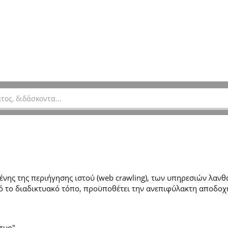
ης της περιήγησης ιστού (web crawling), των υπηρεσιών λανθά
 το διαδικτυακό τόπο, προϋποθέτει την ανεπιφύλακτη αποδοχ
τυο".