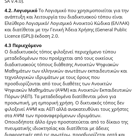
SA v.4.0).
4.2. Λογισμικό
Το Λογισμικό που χρησιμοποιείται για την
ανάπτυξη και λειτουργία του διαδικτυακού τόπου είναι
Ελεύθερο Λογισμικό/ Λογισμικό Ανοικτού Κώδικα (ΕΛ/ΛΑΚ)
και διατίθεται με την Γενική Άδεια Χρήσης (General Public
Licence (GPL)) έκδοση 2.0.
4.3 Περιεχόμενο
O διαδικτυακός τόπος φιλοξενεί περιεχόμενο τύπου
μεταδεδομένων που προέρχεται από τους οικείους
διαδικτυακούς τόπους διάθεσης Ανοικτών Ψηφιακών
Μαθημάτων των ελληνικών ανωτάτων εκπαιδευτικών και
τεχνολογικών ιδρυμάτων με τους όρους που
προσδιορίζονται από τους διαθέτες των Ανοικτών
Ψηφιακών Μαθημάτων (ΑΨΜ) και Ανοικτών Εκπαιδευτικών
Πόρων (ΑΕΠ). Τα μεταδεδομένα διατίθενται μόνο για
προσωπική, μη εμπορική χρήση. Ο δικτυακός τόπος δεν
φιλοξενεί ΑΨΜ και ΑΕΠ αλλά ανακατευθύνει τους χρήστες
στα ΑΨΜ των προαναφερόμενων ιδρυμάτων.
Οποιοδήποτε άλλο έργο προστατεύεται από το δίκαιο της
πνευματικής ιδιοκτησίας και διατίθεται με άδειες
διαφορετικές από τις ανωτέρω, προσδιορίζεται ρητά και