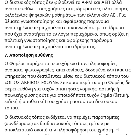
Ο δικτυακός τόπος δεν φιλοξενεί τα ΑΨΜ και ΑΕΠ αλλά
ανακατευθύνει τους χρήστες στις ιδρυματικές πλατφόρμες
φιλοξενίας ψηφιακών μαθημάτων των ελληνικών ΑΕΙ. Για
θέματα γνωστοποίησης και αφαίρεσης παράνομα
αναρτημένου περιεχομένου επικοινωνήστε με το ίδρυμα
που έχει αναρτήσει το εν λόγω περιεχόμενο, όπως ορίζει η
πολιτική γνωστοποίησης και αφαίρεσης παράνομα
αναρτημένου περιεχομένου του ιδρύματος.
7. Αποποίηση ευθύνης
Ο Φορέας παρέχει το περιεχόμενο (π.χ. πληροφορίες,
ονόματα, φωτογραφίες, απεικονίσεις, δεδομένα κλπ) και τις
υπηρεσίες που διατίθενται μέσω του δικτυακού τόπου του
«ΟΠΩΣ ΑΚΡΙΒΩΣ ΕΧΟΥΝ». Σε καμία περίπτωση ο Φορέας δε
φέρει ευθύνη για τυχόν απαιτήσεις νομικής, αστικής ή
ποινικής φύσης ούτε για οποιαδήποτε τυχόν ζημία (θετική,
ειδική ή αποθετική) του χρήστη αυτού του δικτυακού
τόπου.
O δικτυακός τόπος ενδέχεται να περιέχει παραπομπές
(συνδέσμους) σε διαδικτυακούς τόπους τρίτων με
αποκλειστικό σκοπό την πληροφόρηση του χρήστη. Η