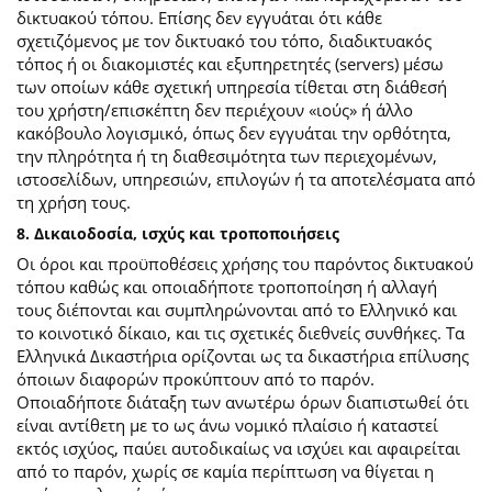
δικτυακού τόπου. Επίσης δεν εγγυάται ότι κάθε
σχετιζόμενος με τον δικτυακό του τόπο, διαδικτυακός
τόπος ή οι διακομιστές και εξυπηρετητές (servers) μέσω
των οποίων κάθε σχετική υπηρεσία τίθεται στη διάθεσή
του χρήστη/επισκέπτη δεν περιέχουν «ιούς» ή άλλο
κακόβουλο λογισμικό, όπως δεν εγγυάται την ορθότητα,
την πληρότητα ή τη διαθεσιμότητα των περιεχομένων,
ιστοσελίδων, υπηρεσιών, επιλογών ή τα αποτελέσματα από
τη χρήση τους.
8. Δικαιοδοσία, ισχύς και τροποποιήσεις
Οι όροι και προϋποθέσεις χρήσης του παρόντος δικτυακού
τόπου καθώς και οποιαδήποτε τροποποίηση ή αλλαγή
τους διέπονται και συμπληρώνονται από το Ελληνικό και
το κοινοτικό δίκαιο, και τις σχετικές διεθνείς συνθήκες. Τα
Ελληνικά Δικαστήρια ορίζονται ως τα δικαστήρια επίλυσης
όποιων διαφορών προκύπτουν από το παρόν.
Οποιαδήποτε διάταξη των ανωτέρω όρων διαπιστωθεί ότι
είναι αντίθετη με το ως άνω νομικό πλαίσιο ή καταστεί
εκτός ισχύος, παύει αυτοδικαίως να ισχύει και αφαιρείται
από το παρόν, χωρίς σε καμία περίπτωση να θίγεται η