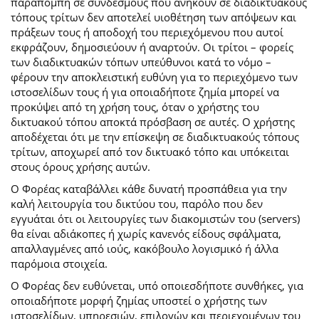
παραπομπή σε συνδέσμους που ανήκουν σε διαδικτυακούς
τόπους τρίτων δεν αποτελεί υιοθέτηση των απόψεων και
πράξεων τους ή αποδοχή του περιεχόμενου που αυτοί
εκφράζουν, δημοσιεύουν ή αναρτούν. Οι τρίτοι – φορείς
των διαδικτυακών τόπων υπεύθυνοι κατά το νόμο –
φέρουν την αποκλειστική ευθύνη για το περιεχόμενο των
ιστοσελίδων τους ή για οποιαδήποτε ζημία μπορεί να
προκύψει από τη χρήση τους, όταν ο χρήστης του
δικτυακού τόπου αποκτά πρόσβαση σε αυτές. Ο χρήστης
αποδέχεται ότι με την επίσκεψη σε διαδικτυακούς τόπους
τρίτων, αποχωρεί από τον δικτυακό τόπο και υπόκειται
στους όρους χρήσης αυτών.
Ο Φορέας καταβάλλει κάθε δυνατή προσπάθεια για την
καλή λειτουργία του δικτύου του, παρόλο που δεν
εγγυάται ότι οι λειτουργίες των διακομιστών του (servers)
θα είναι αδιάκοπες ή χωρίς κανενός είδους σφάλματα,
απαλλαγμένες από ιούς, κακόβουλο λογισμικό ή άλλα
παρόμοια στοιχεία.
Ο Φορέας δεν ευθύνεται, υπό οποιεσδήποτε συνθήκες, για
οποιαδήποτε μορφή ζημίας υποστεί ο χρήστης των
ιστοσελίδων, υπηρεσιών, επιλογών και περιεχομένων του