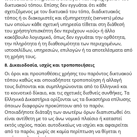
δικτυακού τόπου. Επίσης δεν εγγυάται ότι κάθε
σχετιζόμενος με τον δικτυακό του τόπο, διαδικτυακός
τόπος ή οι διακομιστές και εξυπηρετητές (servers) μέσω
των οποίων κάθε σχετική υπηρεσία τίθεται στη διάθεσή
του χρήστη/επισκέπτη δεν περιέχουν «ιούς» ή άλλο
κακόβουλο λογισμικό, όπως δεν εγγυάται την ορθότητα,
την πληρότητα ή τη διαθεσιμότητα των περιεχομένων,
ιστοσελίδων, υπηρεσιών, επιλογών ή τα αποτελέσματα από
τη χρήση τους.
8. Δικαιοδοσία, ισχύς και τροποποιήσεις
Οι όροι και προϋποθέσεις χρήσης του παρόντος δικτυακού
τόπου καθώς και οποιαδήποτε τροποποίηση ή αλλαγή
τους διέπονται και συμπληρώνονται από το Ελληνικό και
το κοινοτικό δίκαιο, και τις σχετικές διεθνείς συνθήκες. Τα
Ελληνικά Δικαστήρια ορίζονται ως τα δικαστήρια επίλυσης
όποιων διαφορών προκύπτουν από το παρόν.
Οποιαδήποτε διάταξη των ανωτέρω όρων διαπιστωθεί ότι
είναι αντίθετη με το ως άνω νομικό πλαίσιο ή καταστεί
εκτός ισχύος, παύει αυτοδικαίως να ισχύει και αφαιρείται
από το παρόν, χωρίς σε καμία περίπτωση να θίγεται η