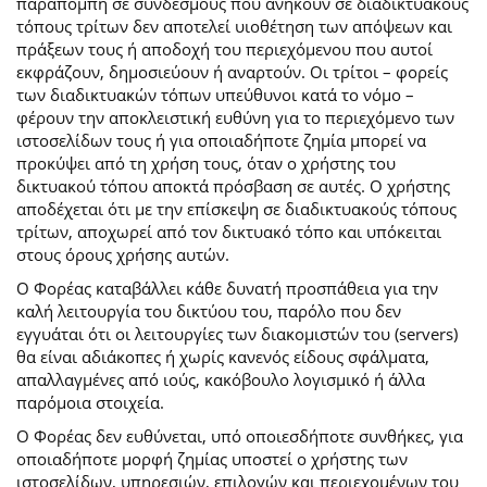
παραπομπή σε συνδέσμους που ανήκουν σε διαδικτυακούς
τόπους τρίτων δεν αποτελεί υιοθέτηση των απόψεων και
πράξεων τους ή αποδοχή του περιεχόμενου που αυτοί
εκφράζουν, δημοσιεύουν ή αναρτούν. Οι τρίτοι – φορείς
των διαδικτυακών τόπων υπεύθυνοι κατά το νόμο –
φέρουν την αποκλειστική ευθύνη για το περιεχόμενο των
ιστοσελίδων τους ή για οποιαδήποτε ζημία μπορεί να
προκύψει από τη χρήση τους, όταν ο χρήστης του
δικτυακού τόπου αποκτά πρόσβαση σε αυτές. Ο χρήστης
αποδέχεται ότι με την επίσκεψη σε διαδικτυακούς τόπους
τρίτων, αποχωρεί από τον δικτυακό τόπο και υπόκειται
στους όρους χρήσης αυτών.
Ο Φορέας καταβάλλει κάθε δυνατή προσπάθεια για την
καλή λειτουργία του δικτύου του, παρόλο που δεν
εγγυάται ότι οι λειτουργίες των διακομιστών του (servers)
θα είναι αδιάκοπες ή χωρίς κανενός είδους σφάλματα,
απαλλαγμένες από ιούς, κακόβουλο λογισμικό ή άλλα
παρόμοια στοιχεία.
Ο Φορέας δεν ευθύνεται, υπό οποιεσδήποτε συνθήκες, για
οποιαδήποτε μορφή ζημίας υποστεί ο χρήστης των
ιστοσελίδων, υπηρεσιών, επιλογών και περιεχομένων του