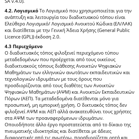
SA v.4.0).
4.2. Λογισμικό
Το Λογισμικό που χρησιμοποιείται για την
ανάπτυξη και λειτουργία του διαδικτυακού τόπου είναι
Ελεύθερο Λογισμικό/ Λογισμικό Ανοικτού Κώδικα (ΕΛ/ΛΑΚ)
και διατίθεται με την Γενική Άδεια Χρήσης (General Public
Licence (GPL)) έκδοση 2.0.
4.3 Περιεχόμενο
O διαδικτυακός τόπος φιλοξενεί περιεχόμενο τύπου
μεταδεδομένων που προέρχεται από τους οικείους
διαδικτυακούς τόπους διάθεσης Ανοικτών Ψηφιακών
Μαθημάτων των ελληνικών ανωτάτων εκπαιδευτικών και
τεχνολογικών ιδρυμάτων με τους όρους που
προσδιορίζονται από τους διαθέτες των Ανοικτών
Ψηφιακών Μαθημάτων (ΑΨΜ) και Ανοικτών Εκπαιδευτικών
Πόρων (ΑΕΠ). Τα μεταδεδομένα διατίθενται μόνο για
προσωπική, μη εμπορική χρήση. Ο δικτυακός τόπος δεν
φιλοξενεί ΑΨΜ και ΑΕΠ αλλά ανακατευθύνει τους χρήστες
στα ΑΨΜ των προαναφερόμενων ιδρυμάτων.
Οποιοδήποτε άλλο έργο προστατεύεται από το δίκαιο της
πνευματικής ιδιοκτησίας και διατίθεται με άδειες
διαφορετικές από τις ανωτέρω, προσδιορίζεται ρητά και