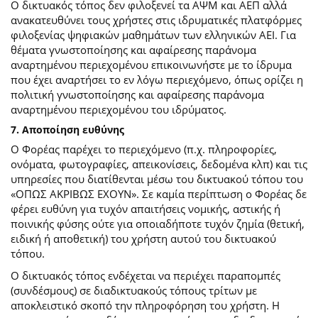
Ο δικτυακός τόπος δεν φιλοξενεί τα ΑΨΜ και ΑΕΠ αλλά
ανακατευθύνει τους χρήστες στις ιδρυματικές πλατφόρμες
φιλοξενίας ψηφιακών μαθημάτων των ελληνικών ΑΕΙ. Για
θέματα γνωστοποίησης και αφαίρεσης παράνομα
αναρτημένου περιεχομένου επικοινωνήστε με το ίδρυμα
που έχει αναρτήσει το εν λόγω περιεχόμενο, όπως ορίζει η
πολιτική γνωστοποίησης και αφαίρεσης παράνομα
αναρτημένου περιεχομένου του ιδρύματος.
7. Αποποίηση ευθύνης
Ο Φορέας παρέχει το περιεχόμενο (π.χ. πληροφορίες,
ονόματα, φωτογραφίες, απεικονίσεις, δεδομένα κλπ) και τις
υπηρεσίες που διατίθενται μέσω του δικτυακού τόπου του
«ΟΠΩΣ ΑΚΡΙΒΩΣ ΕΧΟΥΝ». Σε καμία περίπτωση ο Φορέας δε
φέρει ευθύνη για τυχόν απαιτήσεις νομικής, αστικής ή
ποινικής φύσης ούτε για οποιαδήποτε τυχόν ζημία (θετική,
ειδική ή αποθετική) του χρήστη αυτού του δικτυακού
τόπου.
O δικτυακός τόπος ενδέχεται να περιέχει παραπομπές
(συνδέσμους) σε διαδικτυακούς τόπους τρίτων με
αποκλειστικό σκοπό την πληροφόρηση του χρήστη. Η