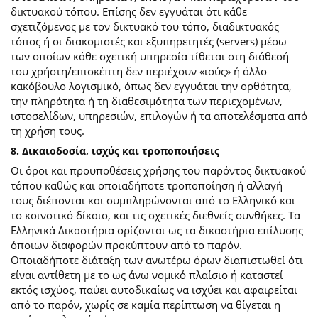
δικτυακού τόπου. Επίσης δεν εγγυάται ότι κάθε
σχετιζόμενος με τον δικτυακό του τόπο, διαδικτυακός
τόπος ή οι διακομιστές και εξυπηρετητές (servers) μέσω
των οποίων κάθε σχετική υπηρεσία τίθεται στη διάθεσή
του χρήστη/επισκέπτη δεν περιέχουν «ιούς» ή άλλο
κακόβουλο λογισμικό, όπως δεν εγγυάται την ορθότητα,
την πληρότητα ή τη διαθεσιμότητα των περιεχομένων,
ιστοσελίδων, υπηρεσιών, επιλογών ή τα αποτελέσματα από
τη χρήση τους.
8. Δικαιοδοσία, ισχύς και τροποποιήσεις
Οι όροι και προϋποθέσεις χρήσης του παρόντος δικτυακού
τόπου καθώς και οποιαδήποτε τροποποίηση ή αλλαγή
τους διέπονται και συμπληρώνονται από το Ελληνικό και
το κοινοτικό δίκαιο, και τις σχετικές διεθνείς συνθήκες. Τα
Ελληνικά Δικαστήρια ορίζονται ως τα δικαστήρια επίλυσης
όποιων διαφορών προκύπτουν από το παρόν.
Οποιαδήποτε διάταξη των ανωτέρω όρων διαπιστωθεί ότι
είναι αντίθετη με το ως άνω νομικό πλαίσιο ή καταστεί
εκτός ισχύος, παύει αυτοδικαίως να ισχύει και αφαιρείται
από το παρόν, χωρίς σε καμία περίπτωση να θίγεται η