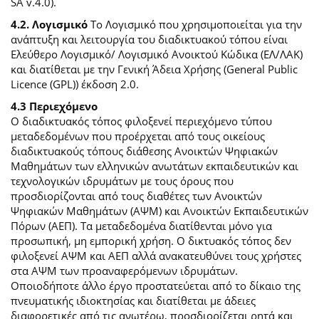
SA v.4.0).
4.2. Λογισμικό
Το Λογισμικό που χρησιμοποιείται για την
ανάπτυξη και λειτουργία του διαδικτυακού τόπου είναι
Ελεύθερο Λογισμικό/ Λογισμικό Ανοικτού Κώδικα (ΕΛ/ΛΑΚ)
και διατίθεται με την Γενική Άδεια Χρήσης (General Public
Licence (GPL)) έκδοση 2.0.
4.3 Περιεχόμενο
O διαδικτυακός τόπος φιλοξενεί περιεχόμενο τύπου
μεταδεδομένων που προέρχεται από τους οικείους
διαδικτυακούς τόπους διάθεσης Ανοικτών Ψηφιακών
Μαθημάτων των ελληνικών ανωτάτων εκπαιδευτικών και
τεχνολογικών ιδρυμάτων με τους όρους που
προσδιορίζονται από τους διαθέτες των Ανοικτών
Ψηφιακών Μαθημάτων (ΑΨΜ) και Ανοικτών Εκπαιδευτικών
Πόρων (ΑΕΠ). Τα μεταδεδομένα διατίθενται μόνο για
προσωπική, μη εμπορική χρήση. Ο δικτυακός τόπος δεν
φιλοξενεί ΑΨΜ και ΑΕΠ αλλά ανακατευθύνει τους χρήστες
στα ΑΨΜ των προαναφερόμενων ιδρυμάτων.
Οποιοδήποτε άλλο έργο προστατεύεται από το δίκαιο της
πνευματικής ιδιοκτησίας και διατίθεται με άδειες
διαφορετικές από τις ανωτέρω, προσδιορίζεται ρητά και