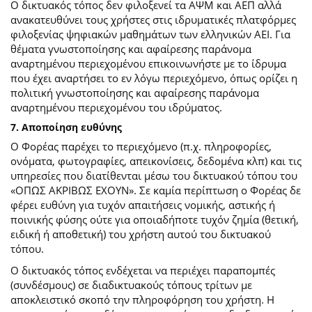
Ο δικτυακός τόπος δεν φιλοξενεί τα ΑΨΜ και ΑΕΠ αλλά
ανακατευθύνει τους χρήστες στις ιδρυματικές πλατφόρμες
φιλοξενίας ψηφιακών μαθημάτων των ελληνικών ΑΕΙ. Για
θέματα γνωστοποίησης και αφαίρεσης παράνομα
αναρτημένου περιεχομένου επικοινωνήστε με το ίδρυμα
που έχει αναρτήσει το εν λόγω περιεχόμενο, όπως ορίζει η
πολιτική γνωστοποίησης και αφαίρεσης παράνομα
αναρτημένου περιεχομένου του ιδρύματος.
7. Αποποίηση ευθύνης
Ο Φορέας παρέχει το περιεχόμενο (π.χ. πληροφορίες,
ονόματα, φωτογραφίες, απεικονίσεις, δεδομένα κλπ) και τις
υπηρεσίες που διατίθενται μέσω του δικτυακού τόπου του
«ΟΠΩΣ ΑΚΡΙΒΩΣ ΕΧΟΥΝ». Σε καμία περίπτωση ο Φορέας δε
φέρει ευθύνη για τυχόν απαιτήσεις νομικής, αστικής ή
ποινικής φύσης ούτε για οποιαδήποτε τυχόν ζημία (θετική,
ειδική ή αποθετική) του χρήστη αυτού του δικτυακού
τόπου.
O δικτυακός τόπος ενδέχεται να περιέχει παραπομπές
(συνδέσμους) σε διαδικτυακούς τόπους τρίτων με
αποκλειστικό σκοπό την πληροφόρηση του χρήστη. Η