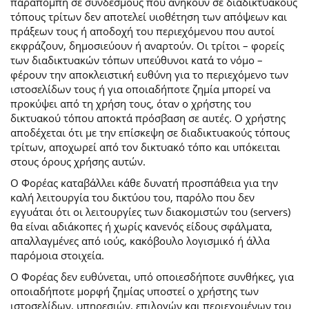
παραπομπή σε συνδέσμους που ανήκουν σε διαδικτυακούς
τόπους τρίτων δεν αποτελεί υιοθέτηση των απόψεων και
πράξεων τους ή αποδοχή του περιεχόμενου που αυτοί
εκφράζουν, δημοσιεύουν ή αναρτούν. Οι τρίτοι – φορείς
των διαδικτυακών τόπων υπεύθυνοι κατά το νόμο –
φέρουν την αποκλειστική ευθύνη για το περιεχόμενο των
ιστοσελίδων τους ή για οποιαδήποτε ζημία μπορεί να
προκύψει από τη χρήση τους, όταν ο χρήστης του
δικτυακού τόπου αποκτά πρόσβαση σε αυτές. Ο χρήστης
αποδέχεται ότι με την επίσκεψη σε διαδικτυακούς τόπους
τρίτων, αποχωρεί από τον δικτυακό τόπο και υπόκειται
στους όρους χρήσης αυτών.
Ο Φορέας καταβάλλει κάθε δυνατή προσπάθεια για την
καλή λειτουργία του δικτύου του, παρόλο που δεν
εγγυάται ότι οι λειτουργίες των διακομιστών του (servers)
θα είναι αδιάκοπες ή χωρίς κανενός είδους σφάλματα,
απαλλαγμένες από ιούς, κακόβουλο λογισμικό ή άλλα
παρόμοια στοιχεία.
Ο Φορέας δεν ευθύνεται, υπό οποιεσδήποτε συνθήκες, για
οποιαδήποτε μορφή ζημίας υποστεί ο χρήστης των
ιστοσελίδων, υπηρεσιών, επιλογών και περιεχομένων του