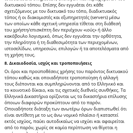
δικτυακού τόπου. Επίσης δεν εγγυάται ότι κάθε
σχετιζόμενος με τον δικτυακό του τόπο, διαδικτυακός
τόπος ή οι διακομιστές και εξυπηρετητές (servers) μέσω
των οποίων κάθε σχετική υπηρεσία τίθεται στη διάθεσή
του χρήστη/επισκέπτη δεν περιέχουν «ιούς» ή άλλο
κακόβουλο λογισμικό, όπως δεν εγγυάται την ορθότητα,
την πληρότητα ή τη διαθεσιμότητα των περιεχομένων,
ιστοσελίδων, υπηρεσιών, επιλογών ή τα αποτελέσματα από
τη χρήση τους.
8. Δικαιοδοσία, ισχύς και τροποποιήσεις
Οι όροι και προϋποθέσεις χρήσης του παρόντος δικτυακού
τόπου καθώς και οποιαδήποτε τροποποίηση ή αλλαγή
τους διέπονται και συμπληρώνονται από το Ελληνικό και
το κοινοτικό δίκαιο, και τις σχετικές διεθνείς συνθήκες. Τα
Ελληνικά Δικαστήρια ορίζονται ως τα δικαστήρια επίλυσης
όποιων διαφορών προκύπτουν από το παρόν.
Οποιαδήποτε διάταξη των ανωτέρω όρων διαπιστωθεί ότι
είναι αντίθετη με το ως άνω νομικό πλαίσιο ή καταστεί
εκτός ισχύος, παύει αυτοδικαίως να ισχύει και αφαιρείται
από το παρόν, χωρίς σε καμία περίπτωση να θίγεται η