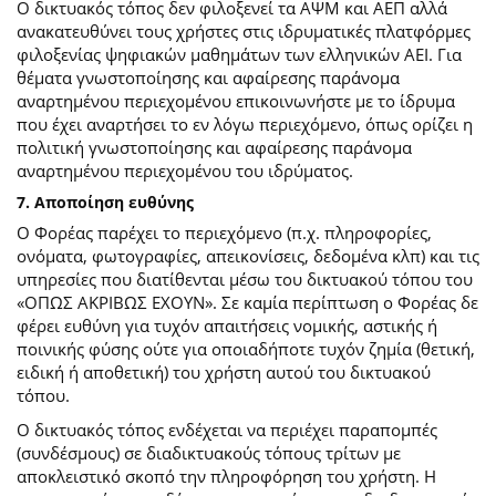
Ο δικτυακός τόπος δεν φιλοξενεί τα ΑΨΜ και ΑΕΠ αλλά
ανακατευθύνει τους χρήστες στις ιδρυματικές πλατφόρμες
φιλοξενίας ψηφιακών μαθημάτων των ελληνικών ΑΕΙ. Για
θέματα γνωστοποίησης και αφαίρεσης παράνομα
αναρτημένου περιεχομένου επικοινωνήστε με το ίδρυμα
που έχει αναρτήσει το εν λόγω περιεχόμενο, όπως ορίζει η
πολιτική γνωστοποίησης και αφαίρεσης παράνομα
αναρτημένου περιεχομένου του ιδρύματος.
7. Αποποίηση ευθύνης
Ο Φορέας παρέχει το περιεχόμενο (π.χ. πληροφορίες,
ονόματα, φωτογραφίες, απεικονίσεις, δεδομένα κλπ) και τις
υπηρεσίες που διατίθενται μέσω του δικτυακού τόπου του
«ΟΠΩΣ ΑΚΡΙΒΩΣ ΕΧΟΥΝ». Σε καμία περίπτωση ο Φορέας δε
φέρει ευθύνη για τυχόν απαιτήσεις νομικής, αστικής ή
ποινικής φύσης ούτε για οποιαδήποτε τυχόν ζημία (θετική,
ειδική ή αποθετική) του χρήστη αυτού του δικτυακού
τόπου.
O δικτυακός τόπος ενδέχεται να περιέχει παραπομπές
(συνδέσμους) σε διαδικτυακούς τόπους τρίτων με
αποκλειστικό σκοπό την πληροφόρηση του χρήστη. Η