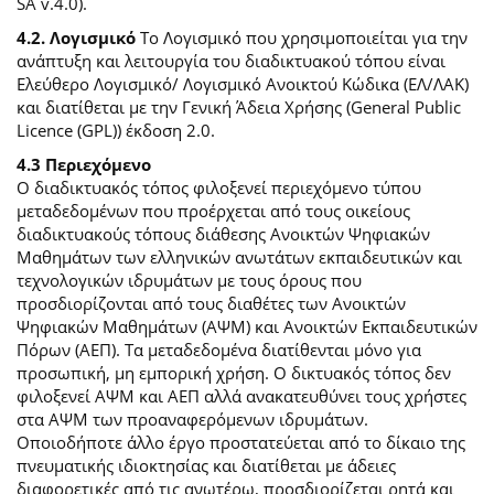
SA v.4.0).
4.2. Λογισμικό
Το Λογισμικό που χρησιμοποιείται για την
ανάπτυξη και λειτουργία του διαδικτυακού τόπου είναι
Ελεύθερο Λογισμικό/ Λογισμικό Ανοικτού Κώδικα (ΕΛ/ΛΑΚ)
και διατίθεται με την Γενική Άδεια Χρήσης (General Public
Licence (GPL)) έκδοση 2.0.
4.3 Περιεχόμενο
O διαδικτυακός τόπος φιλοξενεί περιεχόμενο τύπου
μεταδεδομένων που προέρχεται από τους οικείους
διαδικτυακούς τόπους διάθεσης Ανοικτών Ψηφιακών
Μαθημάτων των ελληνικών ανωτάτων εκπαιδευτικών και
τεχνολογικών ιδρυμάτων με τους όρους που
προσδιορίζονται από τους διαθέτες των Ανοικτών
Ψηφιακών Μαθημάτων (ΑΨΜ) και Ανοικτών Εκπαιδευτικών
Πόρων (ΑΕΠ). Τα μεταδεδομένα διατίθενται μόνο για
προσωπική, μη εμπορική χρήση. Ο δικτυακός τόπος δεν
φιλοξενεί ΑΨΜ και ΑΕΠ αλλά ανακατευθύνει τους χρήστες
στα ΑΨΜ των προαναφερόμενων ιδρυμάτων.
Οποιοδήποτε άλλο έργο προστατεύεται από το δίκαιο της
πνευματικής ιδιοκτησίας και διατίθεται με άδειες
διαφορετικές από τις ανωτέρω, προσδιορίζεται ρητά και