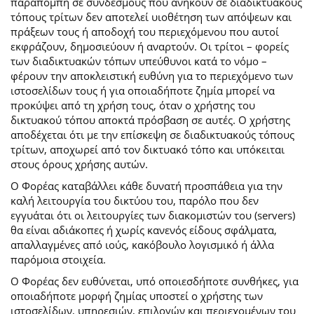
παραπομπή σε συνδέσμους που ανήκουν σε διαδικτυακούς
τόπους τρίτων δεν αποτελεί υιοθέτηση των απόψεων και
πράξεων τους ή αποδοχή του περιεχόμενου που αυτοί
εκφράζουν, δημοσιεύουν ή αναρτούν. Οι τρίτοι – φορείς
των διαδικτυακών τόπων υπεύθυνοι κατά το νόμο –
φέρουν την αποκλειστική ευθύνη για το περιεχόμενο των
ιστοσελίδων τους ή για οποιαδήποτε ζημία μπορεί να
προκύψει από τη χρήση τους, όταν ο χρήστης του
δικτυακού τόπου αποκτά πρόσβαση σε αυτές. Ο χρήστης
αποδέχεται ότι με την επίσκεψη σε διαδικτυακούς τόπους
τρίτων, αποχωρεί από τον δικτυακό τόπο και υπόκειται
στους όρους χρήσης αυτών.
Ο Φορέας καταβάλλει κάθε δυνατή προσπάθεια για την
καλή λειτουργία του δικτύου του, παρόλο που δεν
εγγυάται ότι οι λειτουργίες των διακομιστών του (servers)
θα είναι αδιάκοπες ή χωρίς κανενός είδους σφάλματα,
απαλλαγμένες από ιούς, κακόβουλο λογισμικό ή άλλα
παρόμοια στοιχεία.
Ο Φορέας δεν ευθύνεται, υπό οποιεσδήποτε συνθήκες, για
οποιαδήποτε μορφή ζημίας υποστεί ο χρήστης των
ιστοσελίδων, υπηρεσιών, επιλογών και περιεχομένων του