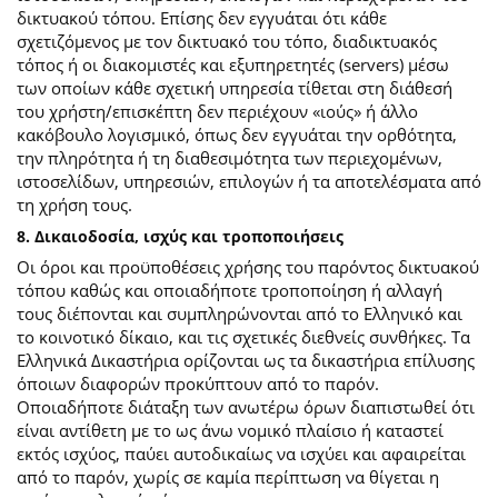
δικτυακού τόπου. Επίσης δεν εγγυάται ότι κάθε
σχετιζόμενος με τον δικτυακό του τόπο, διαδικτυακός
τόπος ή οι διακομιστές και εξυπηρετητές (servers) μέσω
των οποίων κάθε σχετική υπηρεσία τίθεται στη διάθεσή
του χρήστη/επισκέπτη δεν περιέχουν «ιούς» ή άλλο
κακόβουλο λογισμικό, όπως δεν εγγυάται την ορθότητα,
την πληρότητα ή τη διαθεσιμότητα των περιεχομένων,
ιστοσελίδων, υπηρεσιών, επιλογών ή τα αποτελέσματα από
τη χρήση τους.
8. Δικαιοδοσία, ισχύς και τροποποιήσεις
Οι όροι και προϋποθέσεις χρήσης του παρόντος δικτυακού
τόπου καθώς και οποιαδήποτε τροποποίηση ή αλλαγή
τους διέπονται και συμπληρώνονται από το Ελληνικό και
το κοινοτικό δίκαιο, και τις σχετικές διεθνείς συνθήκες. Τα
Ελληνικά Δικαστήρια ορίζονται ως τα δικαστήρια επίλυσης
όποιων διαφορών προκύπτουν από το παρόν.
Οποιαδήποτε διάταξη των ανωτέρω όρων διαπιστωθεί ότι
είναι αντίθετη με το ως άνω νομικό πλαίσιο ή καταστεί
εκτός ισχύος, παύει αυτοδικαίως να ισχύει και αφαιρείται
από το παρόν, χωρίς σε καμία περίπτωση να θίγεται η