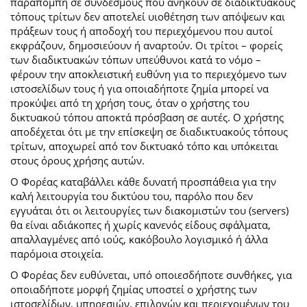
παραπομπή σε συνδέσμους που ανήκουν σε διαδικτυακούς
τόπους τρίτων δεν αποτελεί υιοθέτηση των απόψεων και
πράξεων τους ή αποδοχή του περιεχόμενου που αυτοί
εκφράζουν, δημοσιεύουν ή αναρτούν. Οι τρίτοι – φορείς
των διαδικτυακών τόπων υπεύθυνοι κατά το νόμο –
φέρουν την αποκλειστική ευθύνη για το περιεχόμενο των
ιστοσελίδων τους ή για οποιαδήποτε ζημία μπορεί να
προκύψει από τη χρήση τους, όταν ο χρήστης του
δικτυακού τόπου αποκτά πρόσβαση σε αυτές. Ο χρήστης
αποδέχεται ότι με την επίσκεψη σε διαδικτυακούς τόπους
τρίτων, αποχωρεί από τον δικτυακό τόπο και υπόκειται
στους όρους χρήσης αυτών.
Ο Φορέας καταβάλλει κάθε δυνατή προσπάθεια για την
καλή λειτουργία του δικτύου του, παρόλο που δεν
εγγυάται ότι οι λειτουργίες των διακομιστών του (servers)
θα είναι αδιάκοπες ή χωρίς κανενός είδους σφάλματα,
απαλλαγμένες από ιούς, κακόβουλο λογισμικό ή άλλα
παρόμοια στοιχεία.
Ο Φορέας δεν ευθύνεται, υπό οποιεσδήποτε συνθήκες, για
οποιαδήποτε μορφή ζημίας υποστεί ο χρήστης των
ιστοσελίδων, υπηρεσιών, επιλογών και περιεχομένων του