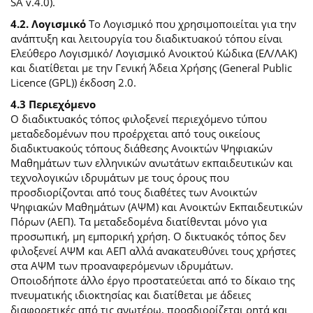
SA v.4.0).
4.2. Λογισμικό
Το Λογισμικό που χρησιμοποιείται για την
ανάπτυξη και λειτουργία του διαδικτυακού τόπου είναι
Ελεύθερο Λογισμικό/ Λογισμικό Ανοικτού Κώδικα (ΕΛ/ΛΑΚ)
και διατίθεται με την Γενική Άδεια Χρήσης (General Public
Licence (GPL)) έκδοση 2.0.
4.3 Περιεχόμενο
O διαδικτυακός τόπος φιλοξενεί περιεχόμενο τύπου
μεταδεδομένων που προέρχεται από τους οικείους
διαδικτυακούς τόπους διάθεσης Ανοικτών Ψηφιακών
Μαθημάτων των ελληνικών ανωτάτων εκπαιδευτικών και
τεχνολογικών ιδρυμάτων με τους όρους που
προσδιορίζονται από τους διαθέτες των Ανοικτών
Ψηφιακών Μαθημάτων (ΑΨΜ) και Ανοικτών Εκπαιδευτικών
Πόρων (ΑΕΠ). Τα μεταδεδομένα διατίθενται μόνο για
προσωπική, μη εμπορική χρήση. Ο δικτυακός τόπος δεν
φιλοξενεί ΑΨΜ και ΑΕΠ αλλά ανακατευθύνει τους χρήστες
στα ΑΨΜ των προαναφερόμενων ιδρυμάτων.
Οποιοδήποτε άλλο έργο προστατεύεται από το δίκαιο της
πνευματικής ιδιοκτησίας και διατίθεται με άδειες
διαφορετικές από τις ανωτέρω, προσδιορίζεται ρητά και