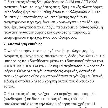
Ο δικτυακός τόπος δεν φιλοξενεί τα ΑΨΜ και ΑΕΠ αλλά
ανακατευθύνει τους χρήστες στις ιδρυματικές πλατφόρμες
φιλοξενίας ψηφιακών μαθημάτων των ελληνικών ΑΕΙ. Για
θέματα γνωστοποίησης και αφαίρεσης παράνομα
αναρτημένου περιεχομένου επικοινωνήστε με το ίδρυμα
που έχει αναρτήσει το εν λόγω περιεχόμενο, όπως ορίζει η
πολιτική γνωστοποίησης και αφαίρεσης παράνομα
αναρτημένου περιεχομένου του ιδρύματος.
7. Αποποίηση ευθύνης
Ο Φορέας παρέχει το περιεχόμενο (π.χ. πληροφορίες,
ονόματα, φωτογραφίες, απεικονίσεις, δεδομένα κλπ) και τις
υπηρεσίες που διατίθενται μέσω του δικτυακού τόπου του
«ΟΠΩΣ ΑΚΡΙΒΩΣ ΕΧΟΥΝ». Σε καμία περίπτωση ο Φορέας δε
φέρει ευθύνη για τυχόν απαιτήσεις νομικής, αστικής ή
ποινικής φύσης ούτε για οποιαδήποτε τυχόν ζημία (θετική,
ειδική ή αποθετική) του χρήστη αυτού του δικτυακού
τόπου.
O δικτυακός τόπος ενδέχεται να περιέχει παραπομπές
(συνδέσμους) σε διαδικτυακούς τόπους τρίτων με
αποκλειστικό σκοπό την πληροφόρηση του χρήστη. Η