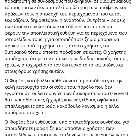
παραπομπή σε συνδέσμους που ανήκουν σε διαδικτυακούς
τόπους τρίτων δεν αποτελεί υιοθέτηση των απόψεων και
πράξεων τους ή αποδοχή του περιεχόμενου που αυτοί
εκφράζουν, δημοσιεύουν ή αναρτούν. Οι τρίτοι – φορείς
των διαδικτυακών τόπων υπεύθυνοι κατά το νόμο –
φέρουν την αποκλειστική ευθύνη για το περιεχόμενο των
ιστοσελίδων τους ή για οποιαδήποτε ζημία μπορεί να
προκύψει από τη χρήση τους, όταν ο χρήστης του
δικτυακού τόπου αποκτά πρόσβαση σε αυτές. Ο χρήστης
αποδέχεται ότι με την επίσκεψη σε διαδικτυακούς τόπους
τρίτων, αποχωρεί από τον δικτυακό τόπο και υπόκειται
στους όρους χρήσης αυτών.
Ο Φορέας καταβάλλει κάθε δυνατή προσπάθεια για την
καλή λειτουργία του δικτύου του, παρόλο που δεν
εγγυάται ότι οι λειτουργίες των διακομιστών του (servers)
θα είναι αδιάκοπες ή χωρίς κανενός είδους σφάλματα,
απαλλαγμένες από ιούς, κακόβουλο λογισμικό ή άλλα
παρόμοια στοιχεία.
Ο Φορέας δεν ευθύνεται, υπό οποιεσδήποτε συνθήκες, για
οποιαδήποτε μορφή ζημίας υποστεί ο χρήστης των
ιστοσελίδων, υπηρεσιών, επιλογών και περιεχομένων του