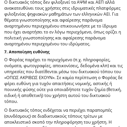
Ο δικτυακός τόπος δεν φιλοξενεί τα ΑΨΜ και ΑΕΠ αλλά
ανακατευθύνει τους χρήστες στις ιδρυματικές πλατφόρμες
φιλοξενίας ψηφιακών μαθημάτων των ελληνικών ΑΕΙ. Για
θέματα γνωστοποίησης και αφαίρεσης παράνομα
αναρτημένου περιεχομένου επικοινωνήστε με το ίδρυμα
που έχει αναρτήσει το εν λόγω περιεχόμενο, όπως ορίζει η
πολιτική γνωστοποίησης και αφαίρεσης παράνομα
αναρτημένου περιεχομένου του ιδρύματος.
7. Αποποίηση ευθύνης
Ο Φορέας παρέχει το περιεχόμενο (π.χ. πληροφορίες,
ονόματα, φωτογραφίες, απεικονίσεις, δεδομένα κλπ) και τις
υπηρεσίες που διατίθενται μέσω του δικτυακού τόπου του
«ΟΠΩΣ ΑΚΡΙΒΩΣ ΕΧΟΥΝ». Σε καμία περίπτωση ο Φορέας δε
φέρει ευθύνη για τυχόν απαιτήσεις νομικής, αστικής ή
ποινικής φύσης ούτε για οποιαδήποτε τυχόν ζημία (θετική,
ειδική ή αποθετική) του χρήστη αυτού του δικτυακού
τόπου.
O δικτυακός τόπος ενδέχεται να περιέχει παραπομπές
(συνδέσμους) σε διαδικτυακούς τόπους τρίτων με
αποκλειστικό σκοπό την πληροφόρηση του χρήστη. Η