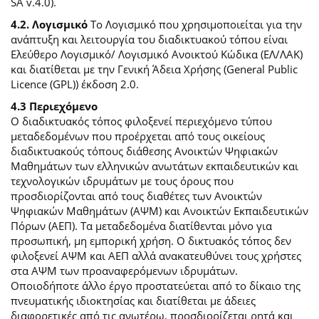
SA v.4.0).
4.2. Λογισμικό
Το Λογισμικό που χρησιμοποιείται για την
ανάπτυξη και λειτουργία του διαδικτυακού τόπου είναι
Ελεύθερο Λογισμικό/ Λογισμικό Ανοικτού Κώδικα (ΕΛ/ΛΑΚ)
και διατίθεται με την Γενική Άδεια Χρήσης (General Public
Licence (GPL)) έκδοση 2.0.
4.3 Περιεχόμενο
O διαδικτυακός τόπος φιλοξενεί περιεχόμενο τύπου
μεταδεδομένων που προέρχεται από τους οικείους
διαδικτυακούς τόπους διάθεσης Ανοικτών Ψηφιακών
Μαθημάτων των ελληνικών ανωτάτων εκπαιδευτικών και
τεχνολογικών ιδρυμάτων με τους όρους που
προσδιορίζονται από τους διαθέτες των Ανοικτών
Ψηφιακών Μαθημάτων (ΑΨΜ) και Ανοικτών Εκπαιδευτικών
Πόρων (ΑΕΠ). Τα μεταδεδομένα διατίθενται μόνο για
προσωπική, μη εμπορική χρήση. Ο δικτυακός τόπος δεν
φιλοξενεί ΑΨΜ και ΑΕΠ αλλά ανακατευθύνει τους χρήστες
στα ΑΨΜ των προαναφερόμενων ιδρυμάτων.
Οποιοδήποτε άλλο έργο προστατεύεται από το δίκαιο της
πνευματικής ιδιοκτησίας και διατίθεται με άδειες
διαφορετικές από τις ανωτέρω, προσδιορίζεται ρητά και