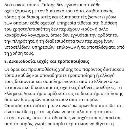
δικτυακού τόπου. Επίσης δεν εγγυάται ότι κάθε
σχετιζόμενος με τον δικτυακό του τόπο, διαδικτυακός
τόπος ή οι διακομιστές και εξυπηρετητές (servers) μέσω
των οποίων κάθε σχετική υπηρεσία τίθεται στη διάθεσή
του χρήστη/επισκέπτη δεν περιέχουν «ιούς» ή άλλο
κακόβουλο λογισμικό, όπως δεν εγγυάται την ορθότητα,
την πληρότητα ή τη διαθεσιμότητα των περιεχομένων,
ιστοσελίδων, υπηρεσιών, επιλογών ή τα αποτελέσματα από
τη χρήση τους.
8. Δικαιοδοσία, ισχύς και τροποποιήσεις
Οι όροι και προϋποθέσεις χρήσης του παρόντος δικτυακού
τόπου καθώς και οποιαδήποτε τροποποίηση ή αλλαγή
τους διέπονται και συμπληρώνονται από το Ελληνικό και
το κοινοτικό δίκαιο, και τις σχετικές διεθνείς συνθήκες. Τα
Ελληνικά Δικαστήρια ορίζονται ως τα δικαστήρια επίλυσης
όποιων διαφορών προκύπτουν από το παρόν.
Οποιαδήποτε διάταξη των ανωτέρω όρων διαπιστωθεί ότι
είναι αντίθετη με το ως άνω νομικό πλαίσιο ή καταστεί
εκτός ισχύος, παύει αυτοδικαίως να ισχύει και αφαιρείται
από το παρόν, χωρίς σε καμία περίπτωση να θίγεται η