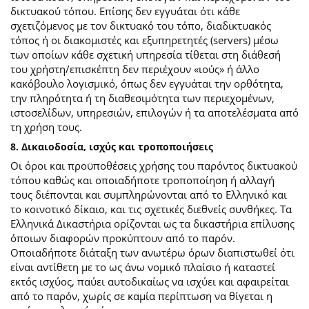
δικτυακού τόπου. Επίσης δεν εγγυάται ότι κάθε
σχετιζόμενος με τον δικτυακό του τόπο, διαδικτυακός
τόπος ή οι διακομιστές και εξυπηρετητές (servers) μέσω
των οποίων κάθε σχετική υπηρεσία τίθεται στη διάθεσή
του χρήστη/επισκέπτη δεν περιέχουν «ιούς» ή άλλο
κακόβουλο λογισμικό, όπως δεν εγγυάται την ορθότητα,
την πληρότητα ή τη διαθεσιμότητα των περιεχομένων,
ιστοσελίδων, υπηρεσιών, επιλογών ή τα αποτελέσματα από
τη χρήση τους.
8. Δικαιοδοσία, ισχύς και τροποποιήσεις
Οι όροι και προϋποθέσεις χρήσης του παρόντος δικτυακού
τόπου καθώς και οποιαδήποτε τροποποίηση ή αλλαγή
τους διέπονται και συμπληρώνονται από το Ελληνικό και
το κοινοτικό δίκαιο, και τις σχετικές διεθνείς συνθήκες. Τα
Ελληνικά Δικαστήρια ορίζονται ως τα δικαστήρια επίλυσης
όποιων διαφορών προκύπτουν από το παρόν.
Οποιαδήποτε διάταξη των ανωτέρω όρων διαπιστωθεί ότι
είναι αντίθετη με το ως άνω νομικό πλαίσιο ή καταστεί
εκτός ισχύος, παύει αυτοδικαίως να ισχύει και αφαιρείται
από το παρόν, χωρίς σε καμία περίπτωση να θίγεται η