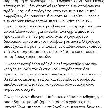
παραπομπή σε συνδέσμους που ανήκουν σε διαδικτυακούς
τόπους τρίτων δεν αποτελεί υιοθέτηση των απόψεων και
πράξεων τους ή αποδοχή του περιεχόμενου που αυτοί
εκφράζουν, δημοσιεύουν ή αναρτούν. Οι τρίτοι – φορείς
των διαδικτυακών τόπων υπεύθυνοι κατά το νόμο –
φέρουν την αποκλειστική ευθύνη για το περιεχόμενο των
ιστοσελίδων τους ή για οποιαδήποτε ζημία μπορεί να
προκύψει από τη χρήση τους, όταν ο χρήστης του
δικτυακού τόπου αποκτά πρόσβαση σε αυτές. Ο χρήστης
αποδέχεται ότι με την επίσκεψη σε διαδικτυακούς τόπους
τρίτων, αποχωρεί από τον δικτυακό τόπο και υπόκειται
στους όρους χρήσης αυτών.
Ο Φορέας καταβάλλει κάθε δυνατή προσπάθεια για την
καλή λειτουργία του δικτύου του, παρόλο που δεν
εγγυάται ότι οι λειτουργίες των διακομιστών του (servers)
θα είναι αδιάκοπες ή χωρίς κανενός είδους σφάλματα,
απαλλαγμένες από ιούς, κακόβουλο λογισμικό ή άλλα
παρόμοια στοιχεία.
Ο Φορέας δεν ευθύνεται, υπό οποιεσδήποτε συνθήκες, για
οποιαδήποτε μορφή ζημίας υποστεί ο χρήστης των
ιστοσελίδων, υπηρεσιών, επιλογών και περιεχομένων του