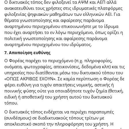
Ο δικτυακός τόπος δεν φιλοξενεί τα ΑΨΜ και ΑΕΠ αλλά
ανακατευθύνει τους χρήστες στις ιδρυματικές πλατφόρμες
φιλοξενίας ψηφιακών μαθημάτων των ελληνικών ΑΕΙ. Για
θέματα γνωστοποίησης και αφαίρεσης παράνομα
αναρτημένου περιεχομένου επικοινωνήστε με το ίδρυμα
που έχει αναρτήσει το εν λόγω περιεχόμενο, όπως ορίζει η
πολιτική γνωστοποίησης και αφαίρεσης παράνομα
αναρτημένου περιεχομένου του ιδρύματος.
7. Αποποίηση ευθύνης
Ο Φορέας παρέχει το περιεχόμενο (π.χ. πληροφορίες,
ονόματα, φωτογραφίες, απεικονίσεις, δεδομένα κλπ) και τις
υπηρεσίες που διατίθενται μέσω του δικτυακού τόπου του
«ΟΠΩΣ ΑΚΡΙΒΩΣ ΕΧΟΥΝ». Σε καμία περίπτωση ο Φορέας δε
φέρει ευθύνη για τυχόν απαιτήσεις νομικής, αστικής ή
ποινικής φύσης ούτε για οποιαδήποτε τυχόν ζημία (θετική,
ειδική ή αποθετική) του χρήστη αυτού του δικτυακού
τόπου.
O δικτυακός τόπος ενδέχεται να περιέχει παραπομπές
(συνδέσμους) σε διαδικτυακούς τόπους τρίτων με
αποκλειστικό σκοπό την πληροφόρηση του χρήστη. Η