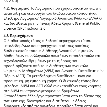
SA v.4.0).
4.2. Λογισμικό
Το Λογισμικό που χρησιμοποιείται για την
ανάπτυξη και λειτουργία του διαδικτυακού τόπου είναι
Ελεύθερο Λογισμικό/ Λογισμικό Ανοικτού Κώδικα (ΕΛ/ΛΑΚ)
και διατίθεται με την Γενική Άδεια Χρήσης (General Public
Licence (GPL)) έκδοση 2.0.
4.3 Περιεχόμενο
O διαδικτυακός τόπος φιλοξενεί περιεχόμενο τύπου
μεταδεδομένων που προέρχεται από τους οικείους
διαδικτυακούς τόπους διάθεσης Ανοικτών Ψηφιακών
Μαθημάτων των ελληνικών ανωτάτων εκπαιδευτικών και
τεχνολογικών ιδρυμάτων με τους όρους που
προσδιορίζονται από τους διαθέτες των Ανοικτών
Ψηφιακών Μαθημάτων (ΑΨΜ) και Ανοικτών Εκπαιδευτικών
Πόρων (ΑΕΠ). Τα μεταδεδομένα διατίθενται μόνο για
προσωπική, μη εμπορική χρήση. Ο δικτυακός τόπος δεν
φιλοξενεί ΑΨΜ και ΑΕΠ αλλά ανακατευθύνει τους χρήστες
στα ΑΨΜ των προαναφερόμενων ιδρυμάτων.
Οποιοδήποτε άλλο έργο προστατεύεται από το δίκαιο της
πνευματικής ιδιοκτησίας και διατίθεται με άδειες
διαφορετικές από τις ανωτέρω, προσδιορίζεται ρητά και