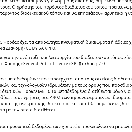
 αποκλειστικά και μόνο για νόμιμους σκοπούς, σύμφωνα με τους
ίτους. Ο χρήστης του παρόντος διαδικτυακού τόπου πρέπει να 
παρόντος διαδικτυακού τόπου και να επηρεάσουν αρνητικά ή ν
 Φορέας έχει τα απαραίτητα πνευματική δικαιώματα ή άδειες χρ
 Διανομή (CC BY SA v.4.0).
ι για την ανάπτυξη και λειτουργία του διαδικτυακού τόπου είν
α Χρήσης (General Public Licence (GPL)) έκδοση 2.0.
ύπου μεταδεδομένων που προέρχεται από τους οικείους διαδικ
ών και τεχνολογικών ιδρυμάτων με τους όρους που προσδιορί
ευτικών Πόρων (ΑΕΠ). Τα μεταδεδομένα διατίθενται μόνο για 
ευθύνει τους χρήστες στα ΑΨΜ των προαναφερόμενων ιδρυμάτω
αιο της πνευματικής ιδιοκτησίας και διατίθεται με άδειες δια
ια με την οποία διατίθεται.
εται προσωπικά δεδομένα των χρηστών προκειμένου να μπορεί ν