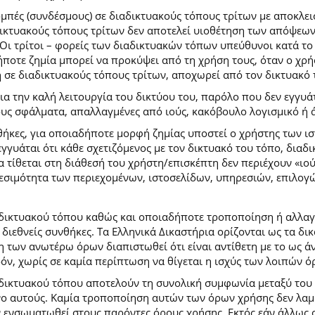
ομπές (συνδέσμους) σε διαδικτυακούς τόπους τρίτων με αποκλε
κτυακούς τόπους τρίτων δεν αποτελεί υιοθέτηση των απόψεων
Οι τρίτοι – φορείς των διαδικτυακών τόπων υπεύθυνοι κατά το 
ήποτε ζημία μπορεί να προκύψει από τη χρήση τους, όταν ο χ
η σε διαδικτυακούς τόπους τρίτων, αποχωρεί από τον δικτυακό
 την καλή λειτουργία του δικτύου του, παρόλο που δεν εγγυάτ
ίδους σφάλματα, απαλλαγμένες από ιούς, κακόβουλο λογισμικό ή 
ήκες, για οποιαδήποτε μορφή ζημίας υποστεί ο χρήστης των ι
γγυάται ότι κάθε σχετιζόμενος με τον δικτυακό του τόπο, διαδι
α τίθεται στη διάθεσή του χρήστη/επισκέπτη δεν περιέχουν «ιο
θεσιμότητα των περιεχομένων, ιστοσελίδων, υπηρεσιών, επιλογ
 δικτυακού τόπου καθώς και οποιαδήποτε τροποποίηση ή αλλαγ
κές διεθνείς συνθήκες. Τα Ελληνικά Δικαστήρια ορίζονται ως τα
των ανωτέρω όρων διαπιστωθεί ότι είναι αντίθετη με το ως άνω
ρόν, χωρίς σε καμία περίπτωση να θίγεται η ισχύς των λοιπών ό
 δικτυακού τόπου αποτελούν τη συνολική συμφωνία μεταξύ του
νο αυτούς. Καμία τροποποίηση αυτών των όρων χρήσης δεν λαμβ
 ενσωματωθεί στους παρόντες όρους χρήσης. Εκτός εάν άλλως ο