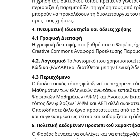
Η χρήση του δικτυακού τόπου πρέπει να γίνεται
περιορίζει ή παρεμποδίζει τη χρήση τους από τρ
μπορούν να προκαλέσουν τη δυσλειτουργία του 
προς τους χρήστες.
4. Πνευματική Ιδιοκτησία και άδειες χρήσης
4.1 Γραφική Διεπαφή
Η γραφική διεπαφή, στο βαθμό που ο Φορέας έχει
Creative Commons Αναφορά Προέλευσης Παρόμοια
4.2. Λογισμικό
Το Λογισμικό που χρησιμοποιείτα
Κώδικα (ΕΛ/ΛΑΚ) και διατίθεται με την Γενική Άδει
4.3 Περιεχόμενο
O διαδικτυακός τόπος φιλοξενεί περιεχόμενο τ
Μαθημάτων των ελληνικών ανωτάτων εκπαιδευτικ
Ψηφιακών Μαθημάτων (ΑΨΜ) και Ανοικτών Εκπαιδ
τόπος δεν φιλοξενεί ΑΨΜ και ΑΕΠ αλλά ανακατ
Οποιοδήποτε άλλο έργο προστατεύεται από το δίκ
και συγκεκριμένα ως τέτοιο και καθορίζεται η άδε
5. Πολιτική Δεδομένων Προσωπικού Χαρακτήρα
Ο Φορέας δύναται να συλλέγει και να επεξεργάζ