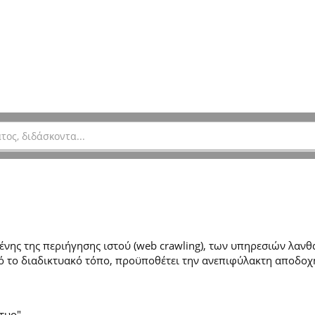
ης της περιήγησης ιστού (web crawling), των υπηρεσιών λανθά
 το διαδικτυακό τόπο, προϋποθέτει την ανεπιφύλακτη αποδοχ
τυο".