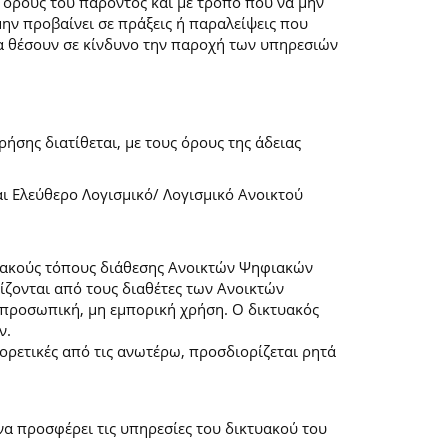
 όρους του παρόντος και με τρόπο που να μην
μην προβαίνει σε πράξεις ή παραλείψεις που
α θέσουν σε κίνδυνο την παροχή των υπηρεσιών
ήσης διατίθεται, με τους όρους της άδειας
αι Ελεύθερο Λογισμικό/ Λογισμικό Ανοικτού
τυακούς τόπους διάθεσης Ανοικτών Ψηφιακών
ζονται από τους διαθέτες των Ανοικτών
προσωπική, μη εμπορική χρήση. Ο δικτυακός
ν.
φορετικές από τις ανωτέρω, προσδιορίζεται ρητά
α προσφέρει τις υπηρεσίες του δικτυακού του