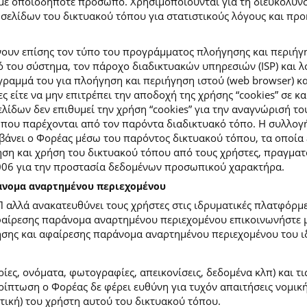
με οποιοδήποτε πρόσωπο. Χρησιμοποιούνται για τη διευκόλυν
ελίδων του δικτυακού τόπου για στατιστικούς λόγους και προκε
ουν επίσης τον τύπο του προγράμματος πλοήγησης και περιήγη
κό του σύστημα, τον πάροχο διαδικτυακών υπηρεσιών (ISP) και 
ραμμά του για πλοήγηση και περιήγηση ιστού (web browser) κα
ες είτε να μην επιτρέπει την αποδοχή της χρήσης “cookies” σε 
ίδων δεν επιθυμεί την χρήση “cookies” για την αναγνώρισή το
ίες που παρέχονται από τον παρόντα διαδικτυακό τόπο. Η συλλ
νει ο Φορέας μέσω του παρόντος δικτυακού τόπου, τα οποία ε
ση και χρήση του δικτυακού τόπου από τους χρήστες, πραγματο
2006 για την προστασία δεδομένων προσωπικού χαρακτήρα.
ράνομα αναρτημένου περιεχομένου
Π αλλά ανακατευθύνει τους χρήστες στις ιδρυματικές πλατφόρ
φαίρεσης παράνομα αναρτημένου περιεχομένου επικοινωνήστε με
ίησης και αφαίρεσης παράνομα αναρτημένου περιεχομένου του ι
ίες, ονόματα, φωτογραφίες, απεικονίσεις, δεδομένα κλπ) και τ
πτωση ο Φορέας δε φέρει ευθύνη για τυχόν απαιτήσεις νομικής
ετική) του χρήστη αυτού του δικτυακού τόπου.