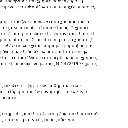
ση πρόσβασης του χρήστη όσον αφορά τη
ιμένου να καθορίζονται οι περιοχές οι οποίες
σης ιστού (web browser) που χρησιμοποιεί ο
λοιπές πληροφορίες τέτοιου είδους. Ο χρήστης
τά τέτοιο τρόπο ώστε είτε να τον προειδοποιεί
καμία περίπτωση. Σε περίπτωση που ο χρήστης/
υ ενδέχεται να έχει περιορισμένη πρόσβαση σε
ογή όλων των δεδομένων που εμπίπτουν στην
ίτε τα αποστέλλουν κατά περίπτωση οι χρήστες
ποιείται σύμφωνα με τους Ν. 2472/1997 (με τις
μες φιλοξενίας ψηφιακών μαθημάτων των
 το ίδρυμα που έχει αναρτήσει το εν λόγω
δρύματος.
ις υπηρεσίες που διατίθενται μέσω του δικτυακού
, αστικής ή ποινικής φύσης ούτε για