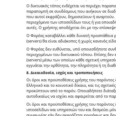
O δικτυακός τόπος ενδέχεται να περιέχει παραπ
παραπομπή σε συνδέσμους που ανήκουν σε διαδι
που αυτοί εκφράζουν, δημοσιεύουν ή αναρτούν. 
περιεχόμενο των ιστοσελίδων τους ή για οποιαδ
αυτές. Ο χρήστης αποδέχεται ότι με την επίσκεψ
Ο Φορέας καταβάλλει κάθε δυνατή προσπάθεια για
(servers) θα είναι αδιάκοπες ή χωρίς κανενός ε
Ο Φορέας δεν ευθύνεται, υπό οποιεσδήποτε συνθ
περιεχομένων του δικτυακού τόπου. Επίσης δεν ε
(servers) μέσω των οποίων κάθε σχετική υπηρεσί
εγγυάται την ορθότητα, την πληρότητα ή τη δια
8. Δικαιοδοσία, ισχύς και τροποποιήσεις
Οι όροι και προϋποθέσεις χρήσης του παρόντος
Ελληνικό και το κοινοτικό δίκαιο, και τις σχετι
προκύπτουν από το παρόν. Οποιαδήποτε διάταξη 
αυτοδικαίως να ισχύει και αφαιρείται από το πα
Οι όροι και προϋποθέσεις χρήσης του παρόντος
ιστοσελίδων και υπηρεσιών του και δεσμεύει μό
συμφωνίας εάν δεν εκφράζεται εγγράφως και δεν