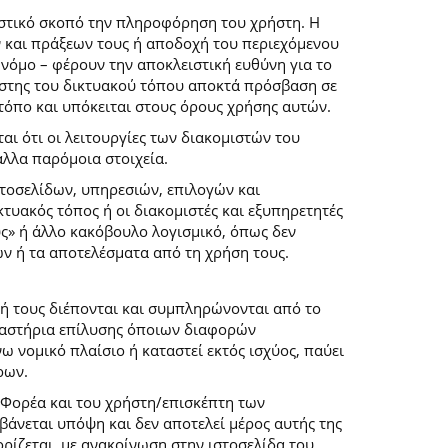
ιστικό σκοπό την πληροφόρηση του χρήστη. Η
 και πράξεων τους ή αποδοχή του περιεχόμενου
νόμο – φέρουν την αποκλειστική ευθύνη για το
ρήστης του δικτυακού τόπου αποκτά πρόσβαση σε
 τόπο και υπόκειται στους όρους χρήσης αυτών.
αι ότι οι λειτουργίες των διακομιστών του
άλλα παρόμοια στοιχεία.
στοσελίδων, υπηρεσιών, επιλογών και
κτυακός τόπος ή οι διακομιστές και εξυπηρετητές
ύς» ή άλλο κακόβουλο λογισμικό, όπως δεν
ών ή τα αποτελέσματα από τη χρήση τους.
ή τους διέπονται και συμπληρώνονται από το
 δικαστήρια επίλυσης όποιων διαφορών
 νομικό πλαίσιο ή καταστεί εκτός ισχύος, παύει
ρων.
 Φορέα και του χρήστη/επισκέπτη των
άνεται υπόψη και δεν αποτελεί μέρος αυτής της
ρίζεται, με ανακοίνωση στην ιστοσελίδα του