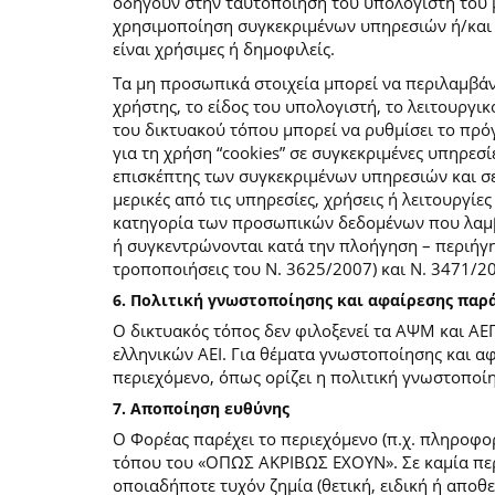
οδηγούν στην ταυτοποίηση του υπολογιστή του 
χρησιμοποίηση συγκεκριμένων υπηρεσιών ή/και σ
είναι χρήσιμες ή δημοφιλείς.
Τα μη προσωπικά στοιχεία μπορεί να περιλαμβάν
χρήστης, το είδος του υπολογιστή, το λειτουργι
του δικτυακού τόπου μπορεί να ρυθμίσει το πρόγ
για τη χρήση “cookies” σε συγκεκριμένες υπηρεσί
επισκέπτης των συγκεκριμένων υπηρεσιών και σελ
μερικές από τις υπηρεσίες, χρήσεις ή λειτουργ
κατηγορία των προσωπικών δεδομένων που λαμβά
ή συγκεντρώνονται κατά την πλοήγηση – περιήγη
τροποποιήσεις του Ν. 3625/2007) και Ν. 3471/
6. Πολιτική γνωστοποίησης και αφαίρεσης πα
Ο δικτυακός τόπος δεν φιλοξενεί τα ΑΨΜ και ΑΕ
ελληνικών ΑΕΙ. Για θέματα γνωστοποίησης και α
περιεχόμενο, όπως ορίζει η πολιτική γνωστοπο
7. Αποποίηση ευθύνης
Ο Φορέας παρέχει το περιεχόμενο (π.χ. πληροφορ
τόπου του «ΟΠΩΣ ΑΚΡΙΒΩΣ ΕΧΟΥΝ». Σε καμία περί
οποιαδήποτε τυχόν ζημία (θετική, ειδική ή αποθ