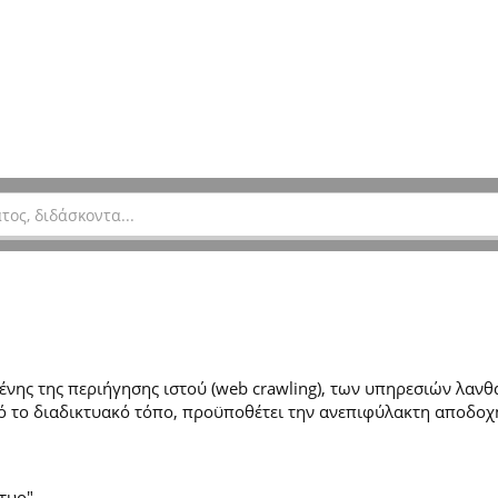
ης της περιήγησης ιστού (web crawling), των υπηρεσιών λανθά
 το διαδικτυακό τόπο, προϋποθέτει την ανεπιφύλακτη αποδοχ
τυο".