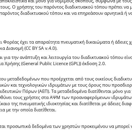
 αποκλειστικά και μόνο για νόμιμους σκοπούς, σύμφωνα με τους
ίτους. Ο χρήστης του παρόντος διαδικτυακού τόπου πρέπει να 
παρόντος διαδικτυακού τόπου και να επηρεάσουν αρνητικά ή ν
 Φορέας έχει τα απαραίτητα πνευματική δικαιώματα ή άδειες χρ
 Διανομή (CC BY SA v.4.0).
ι για την ανάπτυξη και λειτουργία του διαδικτυακού τόπου είν
α Χρήσης (General Public Licence (GPL)) έκδοση 2.0.
ύπου μεταδεδομένων που προέρχεται από τους οικείους διαδικ
ών και τεχνολογικών ιδρυμάτων με τους όρους που προσδιορί
ευτικών Πόρων (ΑΕΠ). Τα μεταδεδομένα διατίθενται μόνο για 
ευθύνει τους χρήστες στα ΑΨΜ των προαναφερόμενων ιδρυμάτω
αιο της πνευματικής ιδιοκτησίας και διατίθεται με άδειες δια
ια με την οποία διατίθεται.
εται προσωπικά δεδομένα των χρηστών προκειμένου να μπορεί ν