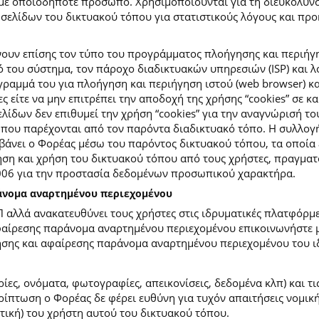
με οποιοδήποτε πρόσωπο. Χρησιμοποιούνται για τη διευκόλυν
ελίδων του δικτυακού τόπου για στατιστικούς λόγους και προκε
ουν επίσης τον τύπο του προγράμματος πλοήγησης και περιήγη
κό του σύστημα, τον πάροχο διαδικτυακών υπηρεσιών (ISP) και 
ραμμά του για πλοήγηση και περιήγηση ιστού (web browser) κα
ες είτε να μην επιτρέπει την αποδοχή της χρήσης “cookies” σε 
ίδων δεν επιθυμεί την χρήση “cookies” για την αναγνώρισή το
ίες που παρέχονται από τον παρόντα διαδικτυακό τόπο. Η συλλ
νει ο Φορέας μέσω του παρόντος δικτυακού τόπου, τα οποία ε
ση και χρήση του δικτυακού τόπου από τους χρήστες, πραγματο
2006 για την προστασία δεδομένων προσωπικού χαρακτήρα.
ράνομα αναρτημένου περιεχομένου
Π αλλά ανακατευθύνει τους χρήστες στις ιδρυματικές πλατφόρ
φαίρεσης παράνομα αναρτημένου περιεχομένου επικοινωνήστε με
ίησης και αφαίρεσης παράνομα αναρτημένου περιεχομένου του ι
ίες, ονόματα, φωτογραφίες, απεικονίσεις, δεδομένα κλπ) και τ
πτωση ο Φορέας δε φέρει ευθύνη για τυχόν απαιτήσεις νομικής
ετική) του χρήστη αυτού του δικτυακού τόπου.