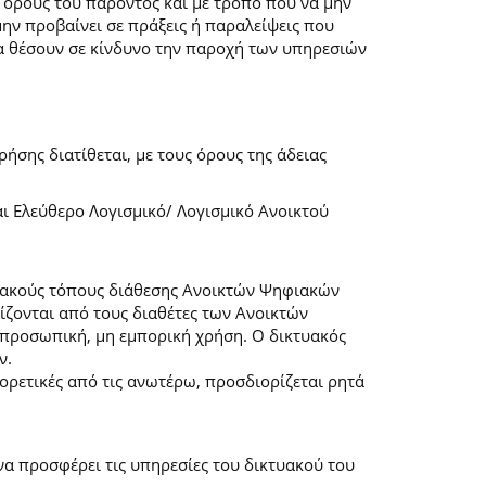
 όρους του παρόντος και με τρόπο που να μην
μην προβαίνει σε πράξεις ή παραλείψεις που
α θέσουν σε κίνδυνο την παροχή των υπηρεσιών
ήσης διατίθεται, με τους όρους της άδειας
αι Ελεύθερο Λογισμικό/ Λογισμικό Ανοικτού
τυακούς τόπους διάθεσης Ανοικτών Ψηφιακών
ζονται από τους διαθέτες των Ανοικτών
προσωπική, μη εμπορική χρήση. Ο δικτυακός
ν.
φορετικές από τις ανωτέρω, προσδιορίζεται ρητά
α προσφέρει τις υπηρεσίες του δικτυακού του