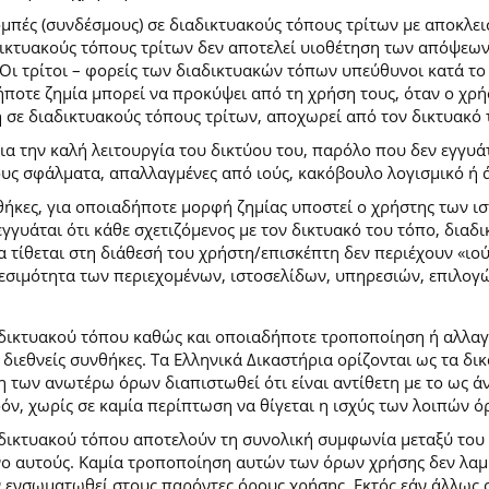
ομπές (συνδέσμους) σε διαδικτυακούς τόπους τρίτων με αποκλε
κτυακούς τόπους τρίτων δεν αποτελεί υιοθέτηση των απόψεων
Οι τρίτοι – φορείς των διαδικτυακών τόπων υπεύθυνοι κατά το 
ήποτε ζημία μπορεί να προκύψει από τη χρήση τους, όταν ο χ
η σε διαδικτυακούς τόπους τρίτων, αποχωρεί από τον δικτυακό
 την καλή λειτουργία του δικτύου του, παρόλο που δεν εγγυάτ
ίδους σφάλματα, απαλλαγμένες από ιούς, κακόβουλο λογισμικό ή 
ήκες, για οποιαδήποτε μορφή ζημίας υποστεί ο χρήστης των ι
γγυάται ότι κάθε σχετιζόμενος με τον δικτυακό του τόπο, διαδι
α τίθεται στη διάθεσή του χρήστη/επισκέπτη δεν περιέχουν «ιο
θεσιμότητα των περιεχομένων, ιστοσελίδων, υπηρεσιών, επιλογ
 δικτυακού τόπου καθώς και οποιαδήποτε τροποποίηση ή αλλαγ
κές διεθνείς συνθήκες. Τα Ελληνικά Δικαστήρια ορίζονται ως τα
των ανωτέρω όρων διαπιστωθεί ότι είναι αντίθετη με το ως άνω
ρόν, χωρίς σε καμία περίπτωση να θίγεται η ισχύς των λοιπών ό
 δικτυακού τόπου αποτελούν τη συνολική συμφωνία μεταξύ του
νο αυτούς. Καμία τροποποίηση αυτών των όρων χρήσης δεν λαμβ
 ενσωματωθεί στους παρόντες όρους χρήσης. Εκτός εάν άλλως ο