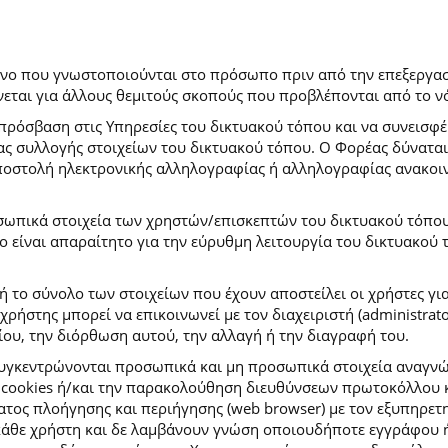
ρόνο που γνωστοποιούνται στο πρόσωπο πριν από την επεξεργασ
εται για άλλους θεμιτούς σκοπούς που προβλέπονται από το ν
πρόσβαση στις Υπηρεσίες του δικτυακού τόπου και να συνεισφέ
μας συλλογής στοιχείων του δικτυακού τόπου. Ο Φορέας δύναται
αποστολή ηλεκτρονικής αλληλογραφίας ή αλληλογραφίας ανακοι
σωπικά στοιχεία των χρηστών/επισκεπτών του δικτυακού τόπου σ
ιο είναι απαραίτητο για την εύρυθμη λειτουργία του δικτυακού
ή το σύνολο των στοιχείων που έχουν αποστείλει οι χρήστες γι
ήστης μπορεί να επικοινωνεί με τον διαχειριστή (administrato
ου, την διόρθωση αυτού, την αλλαγή ή την διαγραφή του.
συγκεντρώνονται προσωπικά και μη προσωπικά στοιχεία αναγν
 cookies ή/και την παρακολούθηση διευθύνσεων πρωτοκόλλου κ
ς πλοήγησης και περιήγησης (web browser) με τον εξυπηρετητή 
κάθε χρήστη και δε λαμβάνουν γνώση οποιουδήποτε εγγράφου ή 