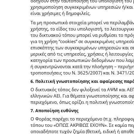
οδηγούν στην ταυτοποίηση του υπολογιστή του 
χρησιμοποίηση συγκεκριμένων υπηρεσιών ή/και σ
είναι χρήσιμες ή δημοφιλείς.
Τα μη προσωπικά στοιχεία μπορεί να περιλαμβάν
χρήστης, το είδος του υπολογιστή, το λειτουργι
του δικτυακού τόπου μπορεί να ρυθμίσει το πρόγ
για τη χρήση “cookies” σε συγκεκριμένες υπηρεσί
επισκέπτης των συγκεκριμένων υπηρεσιών και σελ
μερικές από τις υπηρεσίες, χρήσεις ή λειτουργ
κατηγορία των προσωπικών δεδομένων που λαμβά
ή συγκεντρώνονται κατά την πλοήγηση – περιήγη
τροποποιήσεις του Ν. 3625/2007) και Ν. 3471/
6. Πολιτική γνωστοποίησης και αφαίρεσης πα
Ο δικτυακός τόπος δεν φιλοξενεί τα ΑΨΜ και ΑΕ
ελληνικών ΑΕΙ. Για θέματα γνωστοποίησης και α
περιεχόμενο, όπως ορίζει η πολιτική γνωστοπο
7. Αποποίηση ευθύνης
Ο Φορέας παρέχει το περιεχόμενο (π.χ. πληροφορ
τόπου του «ΟΠΩΣ ΑΚΡΙΒΩΣ ΕΧΟΥΝ». Σε καμία περί
οποιαδήποτε τυχόν ζημία (θετική, ειδική ή αποθ