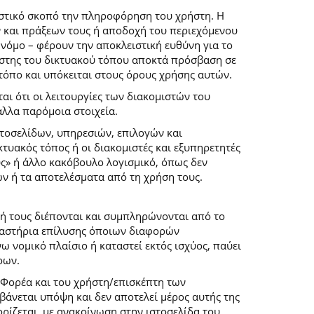
ιστικό σκοπό την πληροφόρηση του χρήστη. Η
 και πράξεων τους ή αποδοχή του περιεχόμενου
νόμο – φέρουν την αποκλειστική ευθύνη για το
ρήστης του δικτυακού τόπου αποκτά πρόσβαση σε
 τόπο και υπόκειται στους όρους χρήσης αυτών.
αι ότι οι λειτουργίες των διακομιστών του
άλλα παρόμοια στοιχεία.
στοσελίδων, υπηρεσιών, επιλογών και
κτυακός τόπος ή οι διακομιστές και εξυπηρετητές
ύς» ή άλλο κακόβουλο λογισμικό, όπως δεν
ών ή τα αποτελέσματα από τη χρήση τους.
ή τους διέπονται και συμπληρώνονται από το
 δικαστήρια επίλυσης όποιων διαφορών
 νομικό πλαίσιο ή καταστεί εκτός ισχύος, παύει
ρων.
 Φορέα και του χρήστη/επισκέπτη των
άνεται υπόψη και δεν αποτελεί μέρος αυτής της
ρίζεται, με ανακοίνωση στην ιστοσελίδα του