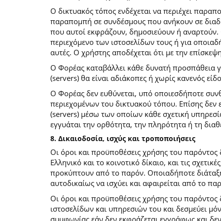
O δικτυακός τόπος ενδέχεται να περιέχει παραπ
παραπομπή σε συνδέσμους που ανήκουν σε διαδι
που αυτοί εκφράζουν, δημοσιεύουν ή αναρτούν. 
περιεχόμενο των ιστοσελίδων τους ή για οποιαδ
αυτές. Ο χρήστης αποδέχεται ότι με την επίσκεψ
Ο Φορέας καταβάλλει κάθε δυνατή προσπάθεια για
(servers) θα είναι αδιάκοπες ή χωρίς κανενός ε
Ο Φορέας δεν ευθύνεται, υπό οποιεσδήποτε συνθ
περιεχομένων του δικτυακού τόπου. Επίσης δεν ε
(servers) μέσω των οποίων κάθε σχετική υπηρεσί
εγγυάται την ορθότητα, την πληρότητα ή τη δια
8. Δικαιοδοσία, ισχύς και τροποποιήσεις
Οι όροι και προϋποθέσεις χρήσης του παρόντος
Ελληνικό και το κοινοτικό δίκαιο, και τις σχετι
προκύπτουν από το παρόν. Οποιαδήποτε διάταξη 
αυτοδικαίως να ισχύει και αφαιρείται από το πα
Οι όροι και προϋποθέσεις χρήσης του παρόντος
ιστοσελίδων και υπηρεσιών του και δεσμεύει μό
συμφωνίας εάν δεν εκφράζεται εγγράφως και δεν