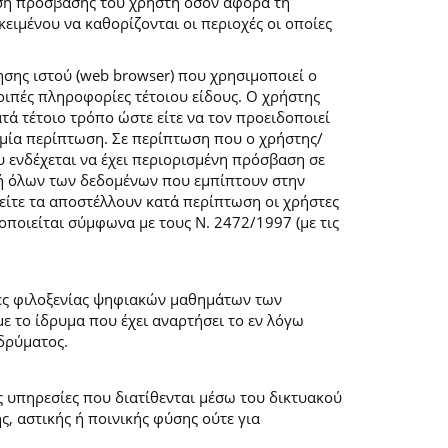
ση πρόσβασης του χρήστη όσον αφορά τη
ιμένου να καθορίζονται οι περιοχές οι οποίες
σης ιστού (web browser) που χρησιμοποιεί ο
λοιπές πληροφορίες τέτοιου είδους. Ο χρήστης
τά τέτοιο τρόπο ώστε είτε να τον προειδοποιεί
καμία περίπτωση. Σε περίπτωση που ο χρήστης/
υ ενδέχεται να έχει περιορισμένη πρόσβαση σε
ογή όλων των δεδομένων που εμπίπτουν στην
ίτε τα αποστέλλουν κατά περίπτωση οι χρήστες
ποιείται σύμφωνα με τους Ν. 2472/1997 (με τις
μες φιλοξενίας ψηφιακών μαθημάτων των
 το ίδρυμα που έχει αναρτήσει το εν λόγω
δρύματος.
ις υπηρεσίες που διατίθενται μέσω του δικτυακού
, αστικής ή ποινικής φύσης ούτε για