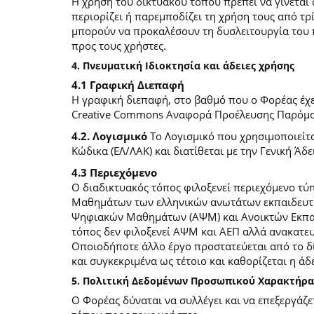
Η χρήση του δικτυακού τόπου πρέπει να γίνεται
περιορίζει ή παρεμποδίζει τη χρήση τους από τρ
μπορούν να προκαλέσουν τη δυσλειτουργία του 
προς τους χρήστες.
4. Πνευματική Ιδιοκτησία και άδειες χρήσης
4.1 Γραφική Διεπαφή
Η γραφική διεπαφή, στο βαθμό που ο Φορέας έχει
Creative Commons Αναφορά Προέλευσης Παρόμοια
4.2. Λογισμικό
Το Λογισμικό που χρησιμοποιείτα
Κώδικα (ΕΛ/ΛΑΚ) και διατίθεται με την Γενική Άδει
4.3 Περιεχόμενο
O διαδικτυακός τόπος φιλοξενεί περιεχόμενο τ
Μαθημάτων των ελληνικών ανωτάτων εκπαιδευτικ
Ψηφιακών Μαθημάτων (ΑΨΜ) και Ανοικτών Εκπαιδ
τόπος δεν φιλοξενεί ΑΨΜ και ΑΕΠ αλλά ανακατ
Οποιοδήποτε άλλο έργο προστατεύεται από το δίκ
και συγκεκριμένα ως τέτοιο και καθορίζεται η άδε
5. Πολιτική Δεδομένων Προσωπικού Χαρακτήρα
Ο Φορέας δύναται να συλλέγει και να επεξεργάζ