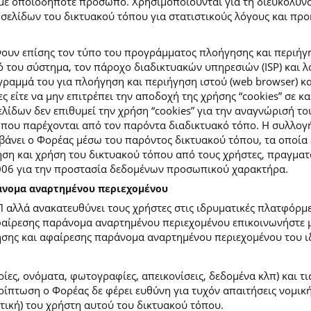
με οποιοδήποτε πρόσωπο. Χρησιμοποιούνται για τη διευκόλυν
ελίδων του δικτυακού τόπου για στατιστικούς λόγους και προκε
ουν επίσης τον τύπο του προγράμματος πλοήγησης και περιήγη
κό του σύστημα, τον πάροχο διαδικτυακών υπηρεσιών (ISP) και 
ραμμά του για πλοήγηση και περιήγηση ιστού (web browser) κα
ες είτε να μην επιτρέπει την αποδοχή της χρήσης “cookies” σε 
ίδων δεν επιθυμεί την χρήση “cookies” για την αναγνώρισή το
ίες που παρέχονται από τον παρόντα διαδικτυακό τόπο. Η συλλ
νει ο Φορέας μέσω του παρόντος δικτυακού τόπου, τα οποία ε
ση και χρήση του δικτυακού τόπου από τους χρήστες, πραγματο
2006 για την προστασία δεδομένων προσωπικού χαρακτήρα.
ράνομα αναρτημένου περιεχομένου
Π αλλά ανακατευθύνει τους χρήστες στις ιδρυματικές πλατφόρ
φαίρεσης παράνομα αναρτημένου περιεχομένου επικοινωνήστε με
ίησης και αφαίρεσης παράνομα αναρτημένου περιεχομένου του ι
ίες, ονόματα, φωτογραφίες, απεικονίσεις, δεδομένα κλπ) και τ
πτωση ο Φορέας δε φέρει ευθύνη για τυχόν απαιτήσεις νομικής
ετική) του χρήστη αυτού του δικτυακού τόπου.