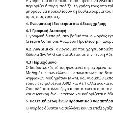
Η χρήση του δικτυακού τόπου πρέπει να γίνεται
περιορίζει ή παρεμποδίζει τη χρήση τους από τρ
μπορούν να προκαλέσουν τη δυσλειτουργία του 
προς τους χρήστες.
4. Πνευματική Ιδιοκτησία και άδειες χρήσης
4.1 Γραφική Διεπαφή
Η γραφική διεπαφή, στο βαθμό που ο Φορέας έχει
Creative Commons Αναφορά Προέλευσης Παρόμοια
4.2. Λογισμικό
Το Λογισμικό που χρησιμοποιείτα
Κώδικα (ΕΛ/ΛΑΚ) και διατίθεται με την Γενική Άδει
4.3 Περιεχόμενο
O διαδικτυακός τόπος φιλοξενεί περιεχόμενο τ
Μαθημάτων των ελληνικών ανωτάτων εκπαιδευτικ
Ψηφιακών Μαθημάτων (ΑΨΜ) και Ανοικτών Εκπαιδ
τόπος δεν φιλοξενεί ΑΨΜ και ΑΕΠ αλλά ανακατ
Οποιοδήποτε άλλο έργο προστατεύεται από το δίκ
και συγκεκριμένα ως τέτοιο και καθορίζεται η άδε
5. Πολιτική Δεδομένων Προσωπικού Χαρακτήρα
Ο Φορέας δύναται να συλλέγει και να επεξεργάζ