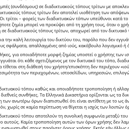
ομπές (συνδέσμους) σε διαδικτυακούς τόπους τρίτων με αποκλε
κτυακούς τόπους τρίτων δεν αποτελεί υιοθέτηση των απόψεων
Οι τρίτοι – φορείς των διαδικτυακών τόπων υπεύθυνοι κατά το 
ήποτε ζημία μπορεί να προκύψει από τη χρήση τους, όταν ο χ
η σε διαδικτυακούς τόπους τρίτων, αποχωρεί από τον δικτυακό
 την καλή λειτουργία του δικτύου του, παρόλο που δεν εγγυάτ
ίδους σφάλματα, απαλλαγμένες από ιούς, κακόβουλο λογισμικό ή 
ήκες, για οποιαδήποτε μορφή ζημίας υποστεί ο χρήστης των ι
γγυάται ότι κάθε σχετιζόμενος με τον δικτυακό του τόπο, διαδι
α τίθεται στη διάθεσή του χρήστη/επισκέπτη δεν περιέχουν «ιο
θεσιμότητα των περιεχομένων, ιστοσελίδων, υπηρεσιών, επιλογ
 δικτυακού τόπου καθώς και οποιαδήποτε τροποποίηση ή αλλαγ
κές διεθνείς συνθήκες. Τα Ελληνικά Δικαστήρια ορίζονται ως τα
των ανωτέρω όρων διαπιστωθεί ότι είναι αντίθετη με το ως άνω
ρόν, χωρίς σε καμία περίπτωση να θίγεται η ισχύς των λοιπών ό
 δικτυακού τόπου αποτελούν τη συνολική συμφωνία μεταξύ του
νο αυτούς. Καμία τροποποίηση αυτών των όρων χρήσης δεν λαμβ
 ενσωματωθεί στους παρόντες όρους χρήσης. Εκτός εάν άλλως ο