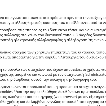
ρόνο που γνωστοποιούνται στο πρόσωπο πριν από την επεξεργασ
εται για άλλους θεμιτούς σκοπούς που προβλέπονται από το ν
πρόσβαση στις Υπηρεσίες του δικτυακού τόπου και να συνεισφέ
μας συλλογής στοιχείων του δικτυακού τόπου. Ο Φορέας δύναται
αποστολή ηλεκτρονικής αλληλογραφίας ή αλληλογραφίας ανακοι
σωπικά στοιχεία των χρηστών/επισκεπτών του δικτυακού τόπου σ
ιο είναι απαραίτητο για την εύρυθμη λειτουργία του δικτυακού
ή το σύνολο των στοιχείων που έχουν αποστείλει οι χρήστες γι
ήστης μπορεί να επικοινωνεί με τον διαχειριστή (administrato
ου, την διόρθωση αυτού, την αλλαγή ή την διαγραφή του.
συγκεντρώνονται προσωπικά και μη προσωπικά στοιχεία αναγν
 cookies ή/και την παρακολούθηση διευθύνσεων πρωτοκόλλου κ
ς πλοήγησης και περιήγησης (web browser) με τον εξυπηρετητή 
κάθε χρήστη και δε λαμβάνουν γνώση οποιουδήποτε εγγράφου ή 