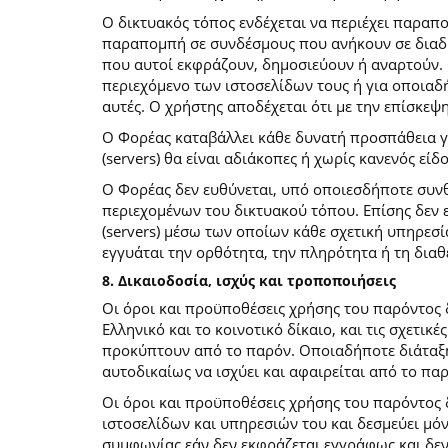
O δικτυακός τόπος ενδέχεται να περιέχει παραπ
παραπομπή σε συνδέσμους που ανήκουν σε διαδι
που αυτοί εκφράζουν, δημοσιεύουν ή αναρτούν. 
περιεχόμενο των ιστοσελίδων τους ή για οποιαδ
αυτές. Ο χρήστης αποδέχεται ότι με την επίσκεψ
Ο Φορέας καταβάλλει κάθε δυνατή προσπάθεια για
(servers) θα είναι αδιάκοπες ή χωρίς κανενός ε
Ο Φορέας δεν ευθύνεται, υπό οποιεσδήποτε συνθ
περιεχομένων του δικτυακού τόπου. Επίσης δεν ε
(servers) μέσω των οποίων κάθε σχετική υπηρεσί
εγγυάται την ορθότητα, την πληρότητα ή τη δια
8. Δικαιοδοσία, ισχύς και τροποποιήσεις
Οι όροι και προϋποθέσεις χρήσης του παρόντος
Ελληνικό και το κοινοτικό δίκαιο, και τις σχετι
προκύπτουν από το παρόν. Οποιαδήποτε διάταξη 
αυτοδικαίως να ισχύει και αφαιρείται από το πα
Οι όροι και προϋποθέσεις χρήσης του παρόντος
ιστοσελίδων και υπηρεσιών του και δεσμεύει μό
συμφωνίας εάν δεν εκφράζεται εγγράφως και δεν