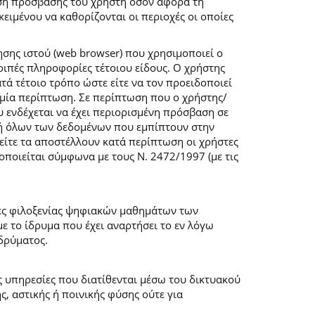
ση πρόσβασης του χρήστη όσον αφορά τη
ιμένου να καθορίζονται οι περιοχές οι οποίες
σης ιστού (web browser) που χρησιμοποιεί ο
λοιπές πληροφορίες τέτοιου είδους. Ο χρήστης
τά τέτοιο τρόπο ώστε είτε να τον προειδοποιεί
καμία περίπτωση. Σε περίπτωση που ο χρήστης/
υ ενδέχεται να έχει περιορισμένη πρόσβαση σε
ογή όλων των δεδομένων που εμπίπτουν στην
ίτε τα αποστέλλουν κατά περίπτωση οι χρήστες
ποιείται σύμφωνα με τους Ν. 2472/1997 (με τις
μες φιλοξενίας ψηφιακών μαθημάτων των
 το ίδρυμα που έχει αναρτήσει το εν λόγω
δρύματος.
ις υπηρεσίες που διατίθενται μέσω του δικτυακού
, αστικής ή ποινικής φύσης ούτε για