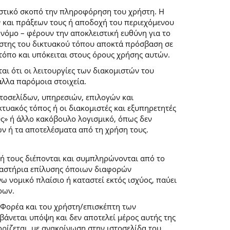
ιστικό σκοπό την πληροφόρηση του χρήστη. Η
 και πράξεων τους ή αποδοχή του περιεχόμενου
νόμο – φέρουν την αποκλειστική ευθύνη για το
ρήστης του δικτυακού τόπου αποκτά πρόσβαση σε
 τόπο και υπόκειται στους όρους χρήσης αυτών.
αι ότι οι λειτουργίες των διακομιστών του
άλλα παρόμοια στοιχεία.
στοσελίδων, υπηρεσιών, επιλογών και
κτυακός τόπος ή οι διακομιστές και εξυπηρετητές
ύς» ή άλλο κακόβουλο λογισμικό, όπως δεν
ών ή τα αποτελέσματα από τη χρήση τους.
ή τους διέπονται και συμπληρώνονται από το
 δικαστήρια επίλυσης όποιων διαφορών
 νομικό πλαίσιο ή καταστεί εκτός ισχύος, παύει
ρων.
 Φορέα και του χρήστη/επισκέπτη των
άνεται υπόψη και δεν αποτελεί μέρος αυτής της
ρίζεται, με ανακοίνωση στην ιστοσελίδα του