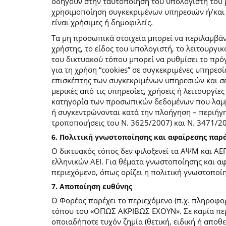
οδηγούν στην ταυτοποίηση του υπολογιστή του 
χρησιμοποίηση συγκεκριμένων υπηρεσιών ή/και σ
είναι χρήσιμες ή δημοφιλείς.
Τα μη προσωπικά στοιχεία μπορεί να περιλαμβάν
χρήστης, το είδος του υπολογιστή, το λειτουργι
του δικτυακού τόπου μπορεί να ρυθμίσει το πρόγ
για τη χρήση “cookies” σε συγκεκριμένες υπηρεσί
επισκέπτης των συγκεκριμένων υπηρεσιών και σελ
μερικές από τις υπηρεσίες, χρήσεις ή λειτουργ
κατηγορία των προσωπικών δεδομένων που λαμβά
ή συγκεντρώνονται κατά την πλοήγηση – περιήγη
τροποποιήσεις του Ν. 3625/2007) και Ν. 3471/
6. Πολιτική γνωστοποίησης και αφαίρεσης πα
Ο δικτυακός τόπος δεν φιλοξενεί τα ΑΨΜ και ΑΕ
ελληνικών ΑΕΙ. Για θέματα γνωστοποίησης και α
περιεχόμενο, όπως ορίζει η πολιτική γνωστοπο
7. Αποποίηση ευθύνης
Ο Φορέας παρέχει το περιεχόμενο (π.χ. πληροφορ
τόπου του «ΟΠΩΣ ΑΚΡΙΒΩΣ ΕΧΟΥΝ». Σε καμία περί
οποιαδήποτε τυχόν ζημία (θετική, ειδική ή αποθ