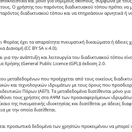
 αποκλειστικά και μόνο για νόμιμους σκοπούς, σύμφωνα με τους
ίτους. Ο χρήστης του παρόντος διαδικτυακού τόπου πρέπει να 
παρόντος διαδικτυακού τόπου και να επηρεάσουν αρνητικά ή ν
 Φορέας έχει τα απαραίτητα πνευματική δικαιώματα ή άδειες χρ
 Διανομή (CC BY SA v.4.0).
ι για την ανάπτυξη και λειτουργία του διαδικτυακού τόπου είν
α Χρήσης (General Public Licence (GPL)) έκδοση 2.0.
ύπου μεταδεδομένων που προέρχεται από τους οικείους διαδικ
ών και τεχνολογικών ιδρυμάτων με τους όρους που προσδιορί
ευτικών Πόρων (ΑΕΠ). Τα μεταδεδομένα διατίθενται μόνο για 
ευθύνει τους χρήστες στα ΑΨΜ των προαναφερόμενων ιδρυμάτω
αιο της πνευματικής ιδιοκτησίας και διατίθεται με άδειες δια
ια με την οποία διατίθεται.
εται προσωπικά δεδομένα των χρηστών προκειμένου να μπορεί ν