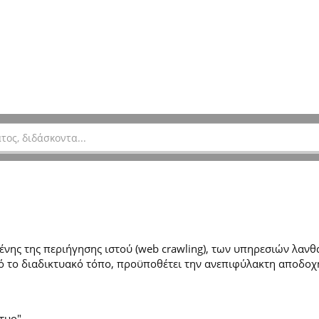
ης της περιήγησης ιστού (web crawling), των υπηρεσιών λανθά
 το διαδικτυακό τόπο, προϋποθέτει την ανεπιφύλακτη αποδοχ
τυο".