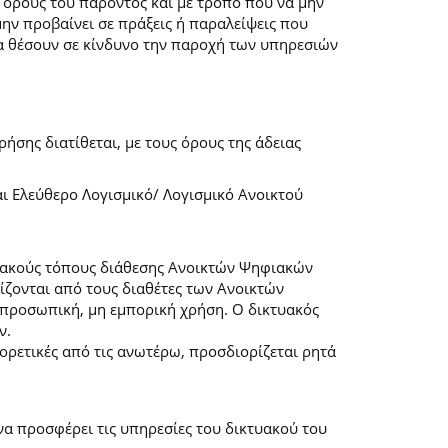
 όρους του παρόντος και με τρόπο που να μην
μην προβαίνει σε πράξεις ή παραλείψεις που
α θέσουν σε κίνδυνο την παροχή των υπηρεσιών
ήσης διατίθεται, με τους όρους της άδειας
αι Ελεύθερο Λογισμικό/ Λογισμικό Ανοικτού
τυακούς τόπους διάθεσης Ανοικτών Ψηφιακών
ζονται από τους διαθέτες των Ανοικτών
προσωπική, μη εμπορική χρήση. Ο δικτυακός
ν.
φορετικές από τις ανωτέρω, προσδιορίζεται ρητά
α προσφέρει τις υπηρεσίες του δικτυακού του