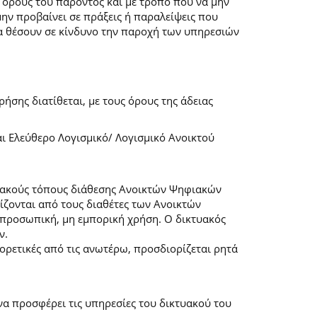
 όρους του παρόντος και με τρόπο που να μην
μην προβαίνει σε πράξεις ή παραλείψεις που
α θέσουν σε κίνδυνο την παροχή των υπηρεσιών
ήσης διατίθεται, με τους όρους της άδειας
αι Ελεύθερο Λογισμικό/ Λογισμικό Ανοικτού
τυακούς τόπους διάθεσης Ανοικτών Ψηφιακών
ζονται από τους διαθέτες των Ανοικτών
προσωπική, μη εμπορική χρήση. Ο δικτυακός
ν.
φορετικές από τις ανωτέρω, προσδιορίζεται ρητά
α προσφέρει τις υπηρεσίες του δικτυακού του