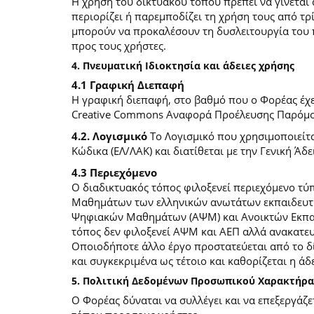
Η χρήση του δικτυακού τόπου πρέπει να γίνεται
περιορίζει ή παρεμποδίζει τη χρήση τους από τρ
μπορούν να προκαλέσουν τη δυσλειτουργία του 
προς τους χρήστες.
4. Πνευματική Ιδιοκτησία και άδειες χρήσης
4.1 Γραφική Διεπαφή
Η γραφική διεπαφή, στο βαθμό που ο Φορέας έχει
Creative Commons Αναφορά Προέλευσης Παρόμοια
4.2. Λογισμικό
Το Λογισμικό που χρησιμοποιείτα
Κώδικα (ΕΛ/ΛΑΚ) και διατίθεται με την Γενική Άδει
4.3 Περιεχόμενο
O διαδικτυακός τόπος φιλοξενεί περιεχόμενο τ
Μαθημάτων των ελληνικών ανωτάτων εκπαιδευτικ
Ψηφιακών Μαθημάτων (ΑΨΜ) και Ανοικτών Εκπαιδ
τόπος δεν φιλοξενεί ΑΨΜ και ΑΕΠ αλλά ανακατ
Οποιοδήποτε άλλο έργο προστατεύεται από το δίκ
και συγκεκριμένα ως τέτοιο και καθορίζεται η άδε
5. Πολιτική Δεδομένων Προσωπικού Χαρακτήρα
Ο Φορέας δύναται να συλλέγει και να επεξεργάζ