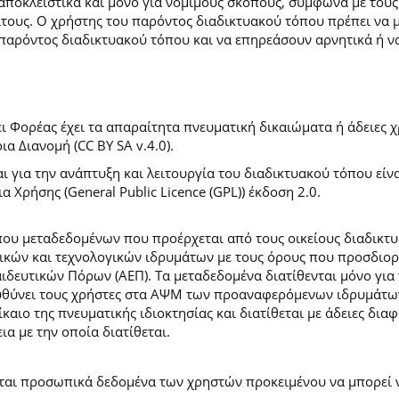
 αποκλειστικά και μόνο για νόμιμους σκοπούς, σύμφωνα με τους
ίτους. Ο χρήστης του παρόντος διαδικτυακού τόπου πρέπει να 
παρόντος διαδικτυακού τόπου και να επηρεάσουν αρνητικά ή ν
 Φορέας έχει τα απαραίτητα πνευματική δικαιώματα ή άδειες χρ
 Διανομή (CC BY SA v.4.0).
ι για την ανάπτυξη και λειτουργία του διαδικτυακού τόπου είν
α Χρήσης (General Public Licence (GPL)) έκδοση 2.0.
ύπου μεταδεδομένων που προέρχεται από τους οικείους διαδικ
ών και τεχνολογικών ιδρυμάτων με τους όρους που προσδιορί
ευτικών Πόρων (ΑΕΠ). Τα μεταδεδομένα διατίθενται μόνο για 
ευθύνει τους χρήστες στα ΑΨΜ των προαναφερόμενων ιδρυμάτω
αιο της πνευματικής ιδιοκτησίας και διατίθεται με άδειες δια
ια με την οποία διατίθεται.
εται προσωπικά δεδομένα των χρηστών προκειμένου να μπορεί ν