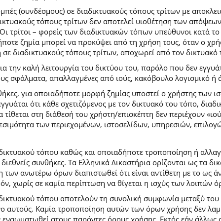
ομπές (συνδέσμους) σε διαδικτυακούς τόπους τρίτων με αποκλε
κτυακούς τόπους τρίτων δεν αποτελεί υιοθέτηση των απόψεων
Οι τρίτοι – φορείς των διαδικτυακών τόπων υπεύθυνοι κατά το 
ήποτε ζημία μπορεί να προκύψει από τη χρήση τους, όταν ο χ
η σε διαδικτυακούς τόπους τρίτων, αποχωρεί από τον δικτυακό
 την καλή λειτουργία του δικτύου του, παρόλο που δεν εγγυάτ
ίδους σφάλματα, απαλλαγμένες από ιούς, κακόβουλο λογισμικό ή 
ήκες, για οποιαδήποτε μορφή ζημίας υποστεί ο χρήστης των ι
γγυάται ότι κάθε σχετιζόμενος με τον δικτυακό του τόπο, διαδι
α τίθεται στη διάθεσή του χρήστη/επισκέπτη δεν περιέχουν «ιο
θεσιμότητα των περιεχομένων, ιστοσελίδων, υπηρεσιών, επιλογ
 δικτυακού τόπου καθώς και οποιαδήποτε τροποποίηση ή αλλαγ
κές διεθνείς συνθήκες. Τα Ελληνικά Δικαστήρια ορίζονται ως τα
των ανωτέρω όρων διαπιστωθεί ότι είναι αντίθετη με το ως άνω
ρόν, χωρίς σε καμία περίπτωση να θίγεται η ισχύς των λοιπών ό
 δικτυακού τόπου αποτελούν τη συνολική συμφωνία μεταξύ του
νο αυτούς. Καμία τροποποίηση αυτών των όρων χρήσης δεν λαμβ
 ενσωματωθεί στους παρόντες όρους χρήσης. Εκτός εάν άλλως ο