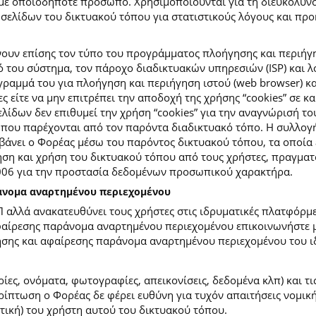
με οποιοδήποτε πρόσωπο. Χρησιμοποιούνται για τη διευκόλυν
ελίδων του δικτυακού τόπου για στατιστικούς λόγους και προκε
ουν επίσης τον τύπο του προγράμματος πλοήγησης και περιήγη
κό του σύστημα, τον πάροχο διαδικτυακών υπηρεσιών (ISP) και 
ραμμά του για πλοήγηση και περιήγηση ιστού (web browser) κα
ες είτε να μην επιτρέπει την αποδοχή της χρήσης “cookies” σε 
ίδων δεν επιθυμεί την χρήση “cookies” για την αναγνώρισή το
ίες που παρέχονται από τον παρόντα διαδικτυακό τόπο. Η συλλ
νει ο Φορέας μέσω του παρόντος δικτυακού τόπου, τα οποία ε
ση και χρήση του δικτυακού τόπου από τους χρήστες, πραγματο
2006 για την προστασία δεδομένων προσωπικού χαρακτήρα.
ράνομα αναρτημένου περιεχομένου
Π αλλά ανακατευθύνει τους χρήστες στις ιδρυματικές πλατφόρ
φαίρεσης παράνομα αναρτημένου περιεχομένου επικοινωνήστε με
ίησης και αφαίρεσης παράνομα αναρτημένου περιεχομένου του ι
ίες, ονόματα, φωτογραφίες, απεικονίσεις, δεδομένα κλπ) και τ
πτωση ο Φορέας δε φέρει ευθύνη για τυχόν απαιτήσεις νομικής
ετική) του χρήστη αυτού του δικτυακού τόπου.