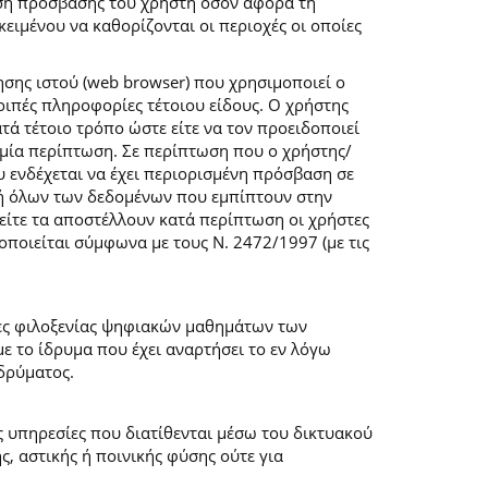
ση πρόσβασης του χρήστη όσον αφορά τη
ιμένου να καθορίζονται οι περιοχές οι οποίες
σης ιστού (web browser) που χρησιμοποιεί ο
λοιπές πληροφορίες τέτοιου είδους. Ο χρήστης
τά τέτοιο τρόπο ώστε είτε να τον προειδοποιεί
καμία περίπτωση. Σε περίπτωση που ο χρήστης/
υ ενδέχεται να έχει περιορισμένη πρόσβαση σε
ογή όλων των δεδομένων που εμπίπτουν στην
ίτε τα αποστέλλουν κατά περίπτωση οι χρήστες
ποιείται σύμφωνα με τους Ν. 2472/1997 (με τις
μες φιλοξενίας ψηφιακών μαθημάτων των
 το ίδρυμα που έχει αναρτήσει το εν λόγω
δρύματος.
ις υπηρεσίες που διατίθενται μέσω του δικτυακού
, αστικής ή ποινικής φύσης ούτε για