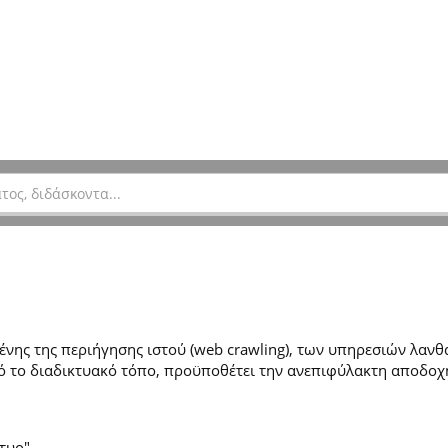
ης της περιήγησης ιστού (web crawling), των υπηρεσιών λανθά
 το διαδικτυακό τόπο, προϋποθέτει την ανεπιφύλακτη αποδοχ
τυο".